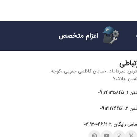
اعزام متخصص
رتباطی
درس: میرداماد ،خیابان کاظمی جنوبی ،کوچه
امین ،پلاک7
 1: 09124135845
 2: 09121176451
اس رایگان :2-02192004661