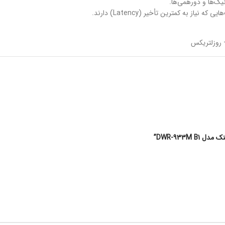
یک‌ها و دورهمی‌ها.
DWR-933M”