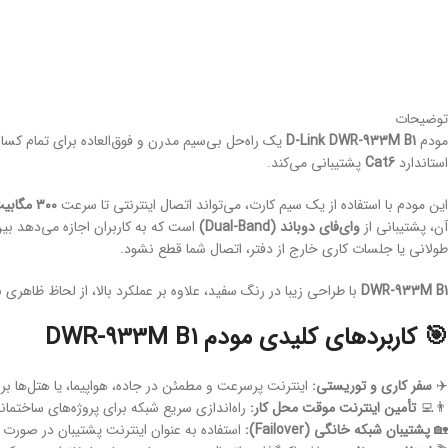
توضیحات
مودم
D-Link DWR-933M B1
استاندارد
Cat6
پشتیبانی می‌کند.
این مودم با استفاده از یک سیم کارت، می‌تواند اتصال اینترنتی تا سرعت
۳۰۰ مگابیت بر ثانیه
آن، پشتیبانی از
وای‌فای دوباند (Dual-Band)
طولانی یا جلسات کاری خارج از دفتر، اتصال شما قطع نشود.
DWR-933M B1
با طراحی زیبا در رنگ سفید، علاوه بر عملکرد بالا، از لحاظ ظاهری
🎯 کاربردهای کلیدی مودم DWR-933M B1
✈️
سفر کاری و توریستی:
اینترنت پرسرعت و مطمئن در جاده، هواپیما، یا هتل‌ها ب
👨‍💻
تأمین اینترنت موقت محل کار:
راه‌اندازی سریع شبکه برای پروژه‌های ساختمان
🏡
پشتیبان شبکه خانگی (Failover):
استفاده به عنوان اینترنت پشتیبان در صورت قطعی سرو