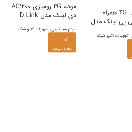
مودم 4G رومیزی AC1200
مودم 4G LTE همراه
دی لینک مدل D-Link
ی پی لینک مدل
DWR-M960
TP-Lin
مودم سیمکارتی
,
تجهیزات اکتیو شبکه
,
تجهیزات اکتیو شبکه
اطلاعات بیشتر