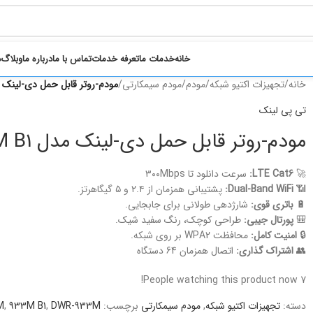
خانه
خدمات ما
تعرفه خدمات
تماس با ما
درباره ما
وبلاگ
د
خانه
/
تجهیزات اکتیو شبکه
/
مودم
/
مودم سیمکارتی
/
مودم-روتر قابل حمل دی-لینک مدل 3M B1
تی پی لینک
مودم-روتر قابل حمل دی-لینک مدل DWR-933M B1
🚀
LTE Cat6:
سرعت دانلود تا ۳۰۰Mbps
📶
Dual-Band WiFi:
پشتیبانی همزمان از ۲.۴ و ۵ گیگاهرتز.
🔋
باتری قوی:
شارژدهی طولانی برای جابجایی.
🎒
پورتال جیبی:
طراحی کوچک، رنگ سفید شیک.
🔒
امنیت کامل:
محافظت WPA2 بر روی شبکه.
👥
اشتراک گذاری:
اتصال همزمان 64 دستگاه
People watching this product now!
7
دسته:
تجهیزات اکتیو شبکه
,
مودم سیمکارتی
برچسب:
DWR-933M
,
933M B1
,
M