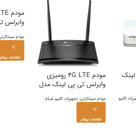
وایرلس ت
k M7350
مودم سیمکارتی
اطلاعات بیشتر
ی لینک
مودم 4G LTE رومیزی
وایرلس تی پی لینک مدل
TP-Link MR100
زات اکتیو
مودم سیمکارتی
,
تجهیزات اکتیو شبکه
اطلاعات بیشتر