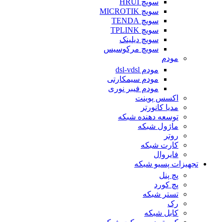
سویچ HRUI
سویچ MICROTIK
سویچ TENDA
سویچ TPLINK
سویچ دیلینک
سویچ مرکوسیس
مودم
مودم dsl-vdsl
مودم سیمکارتی
مودم فیبر نوری
اکسس پوینت
مدیا کانورتر
توسعه دهنده شبکه
ماژول شبکه
روتر
کارت شبکه
فایروال
تجهیزات پسیو شبکه
پچ پنل
پچ کورد
تستر شبکه
رک
کابل شبکه