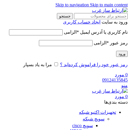
Skip to navigation
Skip to main content
جستجو
ورود به سایت
ایجاد حساب کاربری
نام کاربری یا آدرس ایمیل
*
الزامی
رمز عبور
*
الزامی
ورود
رمز عبور خود را فراموش کرده‌اید ؟
مرا به یاد بسپار
0
مورد
09124135845
منو
0
مورد
دسته‌ بندی‌ها
تجهیزات اکتیو شبکه
سویچ شبکه
سویچ cisco