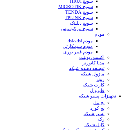
سویچ HRUI
سویچ MICROTIK
سویچ TENDA
سویچ TPLINK
سویچ دیلینک
سویچ مرکوسیس
مودم
مودم dsl-vdsl
مودم سیمکارتی
مودم فیبر نوری
اکسس پوینت
مدیا کانورتر
توسعه دهنده شبکه
ماژول شبکه
روتر
کارت شبکه
فایروال
تجهیزات پسیو شبکه
پچ پنل
پچ کورد
تستر شبکه
رک
کابل شبکه