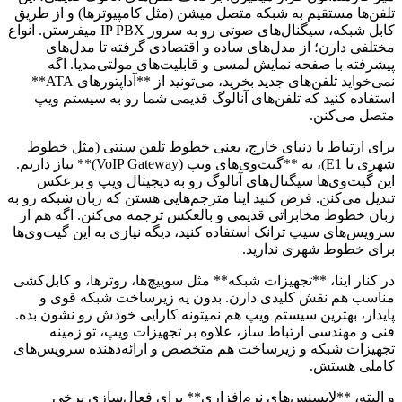
تلفن‌ها مستقیم به شبکه متصل میشن (مثل کامپیوترها) و از طریق
کابل شبکه، سیگنال‌های صوتی رو به سرور IP PBX میفرستن. انواع
مختلفی دارن؛ از مدل‌های ساده و اقتصادی گرفته تا مدل‌های
پیشرفته با صفحه نمایش لمسی و قابلیت‌های مولتی‌مدیا. اگه
نمی‌خواید تلفن‌های جدید بخرید، می‌تونید از **آداپتورهای ATA**
استفاده کنید که تلفن‌های آنالوگ قدیمی شما رو به سیستم ویپ
متصل می‌کنن.
برای ارتباط با دنیای خارج، یعنی خطوط تلفن سنتی (مثل خطوط
شهری یا E1)، به **گیت‌وی‌های ویپ (VoIP Gateway)** نیاز داریم.
این گیت‌وی‌ها سیگنال‌های آنالوگ رو به دیجیتال ویپ و برعکس
تبدیل می‌کنن. فرض کنید اینا مترجم‌هایی هستن که زبان شبکه رو به
زبان خطوط مخابراتی قدیمی و بالعکس ترجمه می‌کنن. اگه هم از
سرویس‌های سیپ ترانک استفاده کنید، دیگه نیازی به این گیت‌وی‌ها
برای خطوط شهری ندارید.
در کنار اینا، **تجهیزات شبکه** مثل سوییچ‌ها، روترها، و کابل‌کشی
مناسب هم نقش کلیدی دارن. بدون یه زیرساخت شبکه قوی و
پایدار، بهترین سیستم ویپ هم نمیتونه کارایی خودش رو نشون بده.
فنی و مهندسی ارتباط ساز، علاوه بر تجهیزات ویپ، تو زمینه
تجهیزات شبکه و زیرساخت هم متخصص و ارائه‌دهنده سرویس‌های
کاملی هستش.
و البته، **لایسنس‌های نرم‌افزاری** برای فعال‌سازی برخی