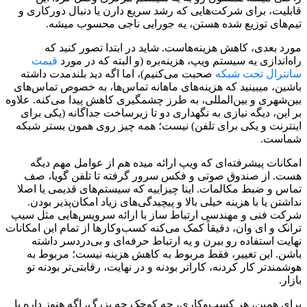
قابلیت، برای شرکت‌هایی که رشد سریع دارن یا دنبال دورکاری و
تیم‌های توزیع شده هستن، یه جورایی ناجی محسوب میشه.
مورد بعدی، کاهش هزینه‌هاست. شاید در ابتدا تصور کنید که
راه‌اندازی یه سیستم ویپ، هزینه‌بره (و البته که در مورد
قیمت
سانترال تحت شبکه
صحبت می‌کنیم)، اما اگه دید بلندمدت داشته
باشین، میبینید که هزینه‌های ماهانه تماس‌ها، به خصوص تماس‌های
بین‌شهری و بین‌المللی، به طرز چشمگیری کاهش پیدا می‌کنه. علاوه
بر این، دیگه نیازی به نگهداری دو تا زیرساخت جداگانه (یکی برای
اینترنت و یکی برای تلفن) نیست؛ همه چیز روی همون بستر شبکه
شماست.
امکانات پیشرفته‌ای که ویپ ارائه میده هم از عوامل مهم دیگه
هست. از صندوق صوتی و فکس سرور گرفته تا تلفن گویا، صف
تماس و ضبط مکالمات. اینا چیزاییه که سیستم‌های قدیمی یا اصلا
نداشتن یا با هزینه خیلی بالا و پیچیدگی‌های زیاد امکان‌پذیر بودن.
شرکت فنی و مهندسی ارتباط ساز با ارائه سرویس‌هایی مثل سیپ
ترانک و ای وان، دقیقاً کمک می‌کنه کسب‌وکارها از تمام این امکانات
نهایت استفاده رو ببرن و یه ارتباط حرفه‌ای و بی‌دردسر داشته
باشن. این تغییر، فقط مربوط به کاهش هزینه نیست؛ مربوط به
هوشمندتر کار کردنه، کاراتر بودنه و در نهایت، رقابتی‌تر بودنه تو
بازار.
برای همین، هر کسب‌وکاری، چه کوچک چه بزرگ، اگه هنوز داره با