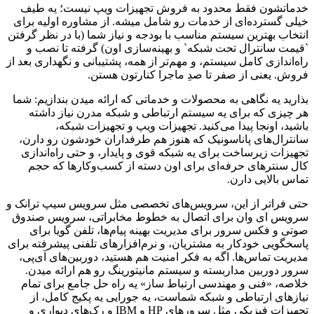
خدماتشون فقط محدود به فروش تجهیزات ویپ نیست؛ یه طیف
خیلی گسترده‌ای از خدمات رو شامل میشه. از مشاوره اولیه برای
انتخاب بهترین سیستم مناسب با بودجه و نیاز شما (با در نظر گرفتن
`قیمت سانترال تحت شبکه` و بهینه‌سازی اون) گرفته تا نصب و
راه‌اندازی کامل سیستم، و مهم‌تر از همه، پشتیبانی و نگهداری بعد از
فروش. یعنی از صفر تا صدِ ماجرا کنارتون هستن.
بذارید یه نگاهی به محصولات و خدماتی که ارائه میدن بندازیم: شما
هر چیزی که برای یه سیستم ارتباطی و شبکه مدرن نیاز داشته
باشید، اونجا پیدا می‌کنید. تجهیزات ویپ و تجهیزات شبکه،
سانترال‌های پاناسونیک که هنوز هم طرفداران خودشون رو دارن،
تجهیزات زیرساخت برای یه شبکه قوی و پایدار، و حتی راه‌اندازی
کال سنترهای حرفه‌ای برای اون دسته از کسب‌وکارها که حجم
تماس بالایی دارن.
حتی فراتر از این، سرویس‌های تخصصی مثل سرویس سیپ ترانک و
سرویس ای وان برای اتصال به خطوط مخابراتی، سرویس صندوق
صوتی و فکس سرور برای مدیریت بهینه پیام‌ها، تلفن گویا برای
پاسخگویی خودکار به مشتریان، و نرم‌افزارهای تلفنی پیشرفته برای
مدیریت تماس‌ها. اگه به فکر امنیت هم هستید، دوربین‌های آی‌پی،
سرور دوربین مداربسته و سیستم مانیتورینگ رو هم ارائه میدن.
خلاصه، «فنی و مهندسی ارتباط ساز» یه راه حل جامع برای تمام
نیازهای ارتباطی و شبکه شماست، یه جورایی یه پکیج کامل، از
تجهیزات فیزیکی مثل سرورهای HP و IBM و رک‌های دیواری و