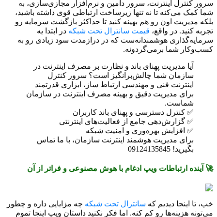
سرور کنترل اینترنت، سرور دامین و نرم‌افزار مجازی‌سازی، به
شما کمک می‌کنه تا نه تنها زیرساخت ارتباطی قوی داشته باشید،
بلکه مدیریت اون رو هم بهینه کنید تا حداکثر بازگشت سرمایه رو
تجربه کنید. در واقع،
قیمت سانترال تحت شبکه
در ابتدا یه
سرمایه‌گذاری هوشمندانه‌ست که در درازمدت سود زیادی رو به
کسب‌وکار شما برمی‌گردونه.
آیا مدیریت پهنای باند و نظارت بر مصرف اینترنت در
سازمان شما چالش‌برانگیز است؟ سرور کنترل
اینترنت فنی و مهندسی ارتباط ساز، ابزاری قدرتمند
برای مدیریت دقیق و بهینه مصرف اینترنت در سازمان
شماست.
✅ کنترل دسترسی و پهنای باند کاربران
✅ گزارش‌دهی جامع از فعالیت‌های اینترنتی
✅ افزایش بهره‌وری و امنیت شبکه
برای مدیریت هوشمند اینترنت سازمان، با ما تماس
بگیرید! 09124135845
🚀 آینده ارتباطات ویپ ادغام با هوش مصنوعی و فراتر از آن
خب، تا اینجا دیدیم که
سانترال تحت شبکه
چه مزایایی داره و چطور
می‌تونه هزینه‌ها رو کم کنه. اما فکر نکنید داستان ویپ اینجا تموم