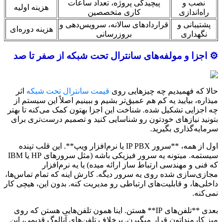
نصب و
پیچیدگی پروژه، تعداد ساعات
هزینه اولیه
راه‌اندازی
کاری متخصصین
پشتیبانی و
قراردادهای سالانه، سرویس‌دهی و
هزینه دوره‌ای
نگهداری
بروزرسانی
⚙️ اجزا و مولفه‌های سانترال تحت شبکه از صفر تا صد
حالا که فهمیدیم چه چیزهایی روی
قیمت سانترال تحت شبکه
اثر
میذاره، بیایید یه کم هم عمیق‌تر بشیم و ببینیم اصلاً این سیستم از
چه اجزایی تشکیل شده. شناخت این اجزا بهتون کمک می‌کنه تا بهتر
بتونید نیازهای خودتون رو شناسایی کنید و تصمیم درست‌تری برای
سرمایه‌گذاری بگیرید.
اول از همه، **سرور IP PBX یا نرم‌افزار ویپ**. این قلب تپنده
سیستمه. میتونه یه سرور فیزیکی باشه (مثل سرورهای HP یا IBM
که فنی و مهندسی ارتباط ساز ارائه میده) یا یه نرم‌افزار
مجازی‌سازی شده روی یه سرور دیگه. کارش اینه که تمام تماس‌ها،
داخلی‌ها، و قابلیت‌های ارتباطی رو مدیریت کنه. بدون این، هیچی کار
نمی‌کنه.
بعدی **تلفن‌های IP** هستن. اینا همون تلفن‌هایی هستن که روی
میز کارمنداتون قرار میگیرن. برخلاف تلفن‌های آنالوگ قدیمی، این