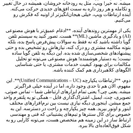
میشه. نه خیر! ویپ، مثل یه رودخانه خروشان، همیشه در حال تغییر
و تکامله و هر روز داره به سمت افق‌های جدیدی حرکت می‌کنه.
آینده ارتباطات ویپ، خیلی هیجان‌انگیزتر از اونیه که فکرش رو
می‌کنیم.
یکی از مهمترین روندهای آینده، **ادغام عمیق‌تر با هوش مصنوعی
(AI) و یادگیری ماشین (ML)** هست. تصور کنید یه سیستم تلفن
گویا داشته باشید که نه فقط به سوالات پیش‌فرض پاسخ بده، بلکه
بتونه مکالمه مشتری رو درک کنه، نیازهاش رو تشخیص بده و حتی
پیشنهادهای شخصی‌سازی شده بده. این دیگه یه تلفن گویا ساده
نیست؛ یه دستیار هوشمنده! هوش مصنوعی می‌تونه تو تحلیل
مکالمات برای بهبود کیفیت خدمات مشتری، یا حتی شناسایی
الگوهای کلاهبرداری هم کمک کننده باشه.
دوم، **ارتباطات یکپارچه (Unified Communications – UC)**. این
مفهوم، الان هم تا حدی وجود داره، اما در آینده خیلی فراگیرتر
میشه. یعنی چی؟ یعنی تمام ابزارهای ارتباطی شما – تماس صوتی،
تصویری، چت، ایمیل، اشتراک‌گذاری فایل – همگی تو یه پلتفرم واحد
جمع میشن. اینجوری دیگه نیازی نیست بین نرم‌افزارهای مختلف
اینور و اونور بپرید. همه چیز یکپارچه و راحت در دسترسه. این به
خصوص برای کال سنترها و تیم‌های پشتیبانی که فنی و مهندسی
ارتباط ساز در این زمینه هم متخصص هست، می‌تونه کارایی رو به
شکل فوق‌العاده‌ای بالا ببره.