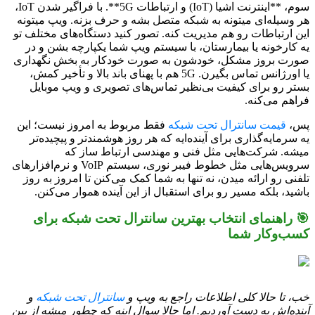
سوم، **اینترنت اشیا (IoT) و ارتباطات 5G**. با فراگیر شدن IoT،
هر وسیله‌ای میتونه به شبکه متصل بشه و حرف بزنه. ویپ میتونه
این ارتباطات رو هم مدیریت کنه. تصور کنید دستگاه‌های مختلف تو
یه کارخونه یا بیمارستان، با سیستم ویپ شما یکپارچه بشن و در
صورت بروز مشکل، خودشون به صورت خودکار به بخش نگهداری
یا اورژانس تماس بگیرن. 5G هم با پهنای باند بالا و تأخیر کمش،
بستر رو برای کیفیت بی‌نظیر تماس‌های تصویری و ویپ موبایل
فراهم می‌کنه.
پس،
قیمت سانترال تحت شبکه
فقط مربوط به امروز نیست؛ این
یه سرمایه‌گذاری برای آینده‌ایه که هر روز هوشمندتر و پیچیده‌تر
میشه. شرکت‌هایی مثل فنی و مهندسی ارتباط ساز که
سرویس‌هایی مثل خطوط فیبر نوری، سیستم VoIP و نرم‌افزارهای
تلفنی رو ارائه میدن، نه تنها به شما کمک می‌کنن تا امروز به روز
باشید، بلکه مسیر رو برای استقبال از این آینده هموار می‌کنن.
🎯 راهنمای انتخاب بهترین سانترال تحت شبکه برای
کسب‌وکار شما
خب، تا حالا کلی اطلاعات راجع به ویپ و
سانترال تحت شبکه
و
آینده‌اش به دست آوردیم. اما حالا سوال اینه که چطور میشه از بین