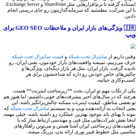
ایستاده گرفته تا نرم‌افزارهایی مثل SharePoint و Exchange Server.
با این شرکت، مطمئنید که سرمایه‌گذاریتون رو جای درستی انجام
دادین.
🇮🇷 ویژگی‌های بازار ایران و ملاحظات GEO SEO برای
ویپ
وقتی داریم از
سانترال تحت شبکه
و
قیمت سانترال تحت شبکه
حرف می‌زنیم، نمیشه واقعیت‌های بازار خودمون، یعنی ایران، رو
نادیده گرفت. بازار ایران، مثل هر بازار دیگه‌ای، ویژگی‌ها و
چالش‌های خاص خودش رو داره که شناختشون برای هر
کسب‌وکاری حیاتیه.
یکی از نکات مهم تو ایران، بحث **زیرساخت اینترنت** هست.
هرچند که در سال‌های اخیر پیشرفت‌های خوبی داشتیم، اما هنوز هم
تو بعضی مناطق، کیفیت اینترنت ممکنه چالش‌برانگیز باشه. این
یعنی انتخاب یه ارائه‌دهنده ویپ و یه سیستم
سانترال تحت شبکه
که
بتونه با پهنای باند موجود بهترین عملکرد رو داشته باشه، خیلی مهمه.
اینجا نقش شرکت‌هایی مثل فنی و مهندسی ارتباط ساز که با
واقعیت‌های زیرساختی ایران آشنا هستن و می‌تونن راهکارهای
مناسبی مثل خطوط فیبر نوری ارائه بدن، پررنگ میشه.