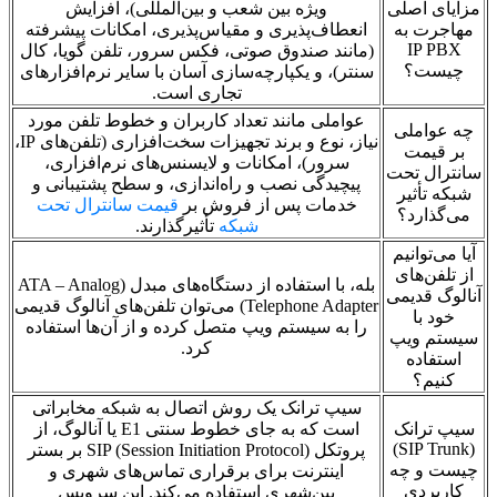
مزایای اصلی
ویژه بین شعب و بین‌المللی)، افزایش
مهاجرت به
انعطاف‌پذیری و مقیاس‌پذیری، امکانات پیشرفته
IP PBX
(مانند صندوق صوتی، فکس سرور، تلفن گویا، کال
چیست؟
سنتر)، و یکپارچه‌سازی آسان با سایر نرم‌افزارهای
تجاری است.
عواملی مانند تعداد کاربران و خطوط تلفن مورد
چه عواملی
نیاز، نوع و برند تجهیزات سخت‌افزاری (تلفن‌های IP،
بر قیمت
سرور)، امکانات و لایسنس‌های نرم‌افزاری،
سانترال تحت
پیچیدگی نصب و راه‌اندازی، و سطح پشتیبانی و
شبکه تأثیر
خدمات پس از فروش بر
قیمت سانترال تحت
می‌گذارد؟
شبکه
تأثیرگذارند.
آیا می‌توانیم
از تلفن‌های
بله، با استفاده از دستگاه‌های مبدل (ATA – Analog
آنالوگ قدیمی
Telephone Adapter) می‌توان تلفن‌های آنالوگ قدیمی
خود با
را به سیستم ویپ متصل کرده و از آن‌ها استفاده
سیستم ویپ
کرد.
استفاده
کنیم؟
سیپ ترانک یک روش اتصال به شبکه مخابراتی
سیپ ترانک
است که به جای خطوط سنتی E1 یا آنالوگ، از
(SIP Trunk)
پروتکل SIP (Session Initiation Protocol) بر بستر
چیست و چه
اینترنت برای برقراری تماس‌های شهری و
کاربردی
بین‌شهری استفاده می‌کند. این سرویس