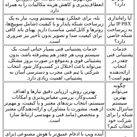
دارد؟
انعطاف‌پذیری و کاهش هزینه مکالمات را به همراه
دارد.
آیا راه‌اندازی
بله، برای عملکرد بهینه سیستم ویپ، نیاز به یک
IP PBX نیاز
زیرساخت شبکه پایدار و با کیفیت (شامل سوییچ‌ها،
به زیرساخت
روترها و کابل‌کشی مناسب) دارید. پهنای باند کافی
شبکه خاصی
برای کیفیت صدا و تصویر بدون تأخیر نیز ضروری
دارد؟
است.
خدمات
خدمات پشتیبانی فنی بسیار حیاتی است. یک
پشتیبانی فنی
سیستم ویپ هر چقدر هم پیشرفته باشد، بدون
چقدر در
پشتیبانی قوی و به‌موقع در صورت بروز مشکل،
انتخاب
می‌تواند باعث اختلال در کسب‌وکار شود. انتخاب
ارائه‌دهنده
شرکتی با تیم فنی مجرب و دسترسی آسان به
مهم است؟
پشتیبانی، اهمیت زیادی دارد.
چگونه
می‌توانم
بهترین روش، ارزیابی دقیق نیازها و اهداف
بهترین
کسب‌وکار، بررسی مقیاس‌پذیری و امکانات
سیستم
سیستم، انتخاب برندهای معتبر و با کیفیت، و مهم‌تر
سانترال تحت
از همه، مشورت با مشاوران و ارائه‌دهندگان معتبر
شبکه را برای
و متخصص (مانند فنی و مهندسی ارتباط ساز)
شرکت خود
است.
انتخاب کنم؟
آینده ویپ با ادغام عمیق‌تر با هوش مصنوعی (برای