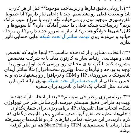
**۱. ارزیابی دقیق نیازها و زیرساخت موجود:** قبل از هر کاری،
باید وضعیت فعلی رو بشناسیم. چند تا داخلی نیاز داریم؟ آیا خطوط
تلفن شهری موجودمون رو می‌خوایم نگه داریم یا سراغ سیپ ترانک
بریم؟ زیرساخت شبکه فعلی ما چقدر آمادگی داره؟ آیا سوییچ‌ها و
کابل‌کشی‌ها جوابگو هستن؟ آیا نیاز به سرور جدید داریم؟ این مرحله
حیاتیه و می‌تونه روی
قیمت سانترال تحت شبکه
نهایی حسابی تاثیر
بذاره.
**۲. انتخاب مشاور و ارائه‌دهنده مناسب:** اینجا جاییه که تخصص
فنی و مهندسی ارتباط ساز به کارتون میاد. با یه شرکت متخصص
مشورت کنید تا گزینه‌های مختلف رو بررسی کنید. اونا می‌تونن با
توجه به بودجه و نیازهای شما، بهترین سخت‌افزار (مثلاً سانترال‌های
پاناسونیک یا سرورهای HP و IBM) و نرم‌افزار رو پیشنهاد بدن، و یه
تخمین منطقی از
قیمت سانترال تحت شبکه
بهتون ارائه کنن. این
انتخاب، مثل انتخاب یک ناخدای باتجربه برای سفره.
**۳. برنامه‌ریزی و طراحی سیستم:** بعد از انتخاب ارائه‌دهنده،
نوبت به طراحی دقیق سیستم میرسه. این شامل طراحی توپولوژی
شبکه، انتخاب مدل تلفن‌های IP، برنامه‌ریزی برای شماره‌گذاری
داخلی‌ها، تنظیمات تلفن گویا، صف تماس، و هر قابلیت دیگه‌ای که
لازم دارید. در این مرحله، تمامی نیازهای آتی و قابلیت‌های پیشرفته
مثل ارتباط با سیستم‌های CRM و Share Point هم در نظر گرفته
میشه.