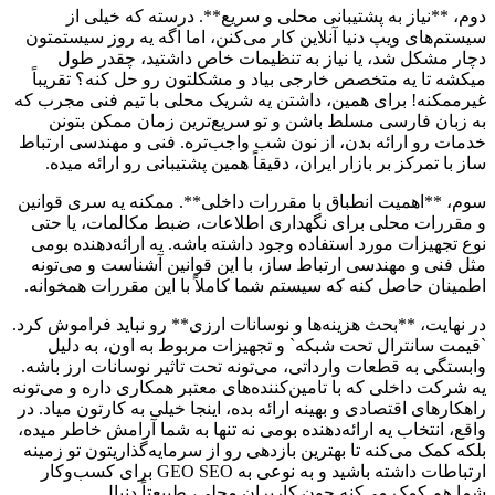
دوم، **نیاز به پشتیبانی محلی و سریع**. درسته که خیلی از
سیستم‌های ویپ دنیا آنلاین کار می‌کنن، اما اگه یه روز سیستمتون
دچار مشکل شد، یا نیاز به تنظیمات خاص داشتید، چقدر طول
میکشه تا یه متخصص خارجی بیاد و مشکلتون رو حل کنه؟ تقریباً
غیرممکنه! برای همین، داشتن یه شریک محلی با تیم فنی مجرب که
به زبان فارسی مسلط باشن و تو سریع‌ترین زمان ممکن بتونن
خدمات رو ارائه بدن، از نون شب واجب‌تره. فنی و مهندسی ارتباط
ساز با تمرکز بر بازار ایران، دقیقاً همین پشتیبانی رو ارائه میده.
سوم، **اهمیت انطباق با مقررات داخلی**. ممکنه یه سری قوانین
و مقررات محلی برای نگهداری اطلاعات، ضبط مکالمات، یا حتی
نوع تجهیزات مورد استفاده وجود داشته باشه. یه ارائه‌دهنده بومی
مثل فنی و مهندسی ارتباط ساز، با این قوانین آشناست و می‌تونه
اطمینان حاصل کنه که سیستم شما کاملاً با این مقررات همخوانه.
در نهایت، **بحث هزینه‌ها و نوسانات ارزی** رو نباید فراموش کرد.
`قیمت سانترال تحت شبکه` و تجهیزات مربوط به اون، به دلیل
وابستگی به قطعات وارداتی، می‌تونه تحت تاثیر نوسانات ارز باشه.
یه شرکت داخلی که با تامین‌کننده‌های معتبر همکاری داره و می‌تونه
راهکارهای اقتصادی و بهینه ارائه بده، اینجا خیلی به کارتون میاد. در
واقع، انتخاب یه ارائه‌دهنده بومی نه تنها به شما آرامش خاطر میده،
بلکه کمک می‌کنه تا بهترین بازدهی رو از سرمایه‌گذاریتون تو زمینه
ارتباطات داشته باشید و به نوعی به GEO SEO برای کسب‌وکار
شما هم کمک می‌کنه چون کاربران محلی، طبیعتاً دنبال