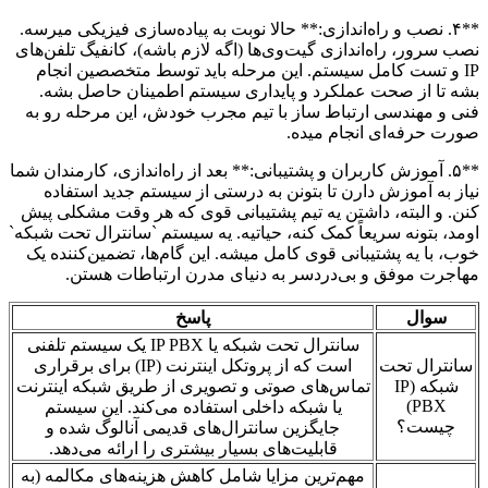
**۴. نصب و راه‌اندازی:** حالا نوبت به پیاده‌سازی فیزیکی میرسه.
نصب سرور، راه‌اندازی گیت‌وی‌ها (اگه لازم باشه)، کانفیگ تلفن‌های
IP و تست کامل سیستم. این مرحله باید توسط متخصصین انجام
بشه تا از صحت عملکرد و پایداری سیستم اطمینان حاصل بشه.
فنی و مهندسی ارتباط ساز با تیم مجرب خودش، این مرحله رو به
صورت حرفه‌ای انجام میده.
**۵. آموزش کاربران و پشتیبانی:** بعد از راه‌اندازی، کارمندان شما
نیاز به آموزش دارن تا بتونن به درستی از سیستم جدید استفاده
کنن. و البته، داشتن یه تیم پشتیبانی قوی که هر وقت مشکلی پیش
اومد، بتونه سریعاً کمک کنه، حیاتیه. یه سیستم `سانترال تحت شبکه`
خوب، با یه پشتیبانی قوی کامل میشه. این گام‌ها، تضمین‌کننده یک
مهاجرت موفق و بی‌دردسر به دنیای مدرن ارتباطات هستن.
سوال
پاسخ
سانترال تحت شبکه یا IP PBX یک سیستم تلفنی
سانترال تحت
است که از پروتکل اینترنت (IP) برای برقراری
شبکه (IP
تماس‌های صوتی و تصویری از طریق شبکه اینترنت
PBX)
یا شبکه داخلی استفاده می‌کند. این سیستم
چیست؟
جایگزین سانترال‌های قدیمی آنالوگ شده و
قابلیت‌های بسیار بیشتری را ارائه می‌دهد.
مهم‌ترین مزایا شامل کاهش هزینه‌های مکالمه (به