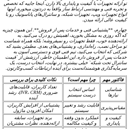
تو ارائه تجهیزات با کیفیت و پایداری بالا دارن. اینجا جاییه که تخصص
و تجربه فنی و مهندسی ارتباط ساز واقعاً به دردتون میخوره. اونها
انواع تجهیزات ویپ، تجهیزات شبکه، و سانترال‌های پاناسونیک رو با
کیفیت عالی ارائه میدن.
چهارم، **پشتیبانی فنی و خدمات پس از فروش**. این همون چیزیه
که اگه روزی به مشکل بخورید، اهمیتش رو درک می‌کنید. یه
ارائه‌دهنده خوب، فقط تجهیزات رو نمیفروشه؛ بلکه همراه شماست
تو مراحل نصب، راه‌اندازی، و پشتیبانی‌های بعدی. مطمئن بشید که
شرکتی که انتخاب می‌کنید، تیم فنی قوی و دسترسی آسون به
خدمات پس از فروش داره. این اطمینان خاطر، ارزشش از `قیمت
سانترال تحت شبکه` خیلی بیشتره. در نهایت، انتخاب درست، یک
سرمایه‌گذاری هوشمندانه‌ست برای آینده ارتباطات کسب‌وکارتون.
فاکتور مهم
چرا مهم است؟
نکات کلیدی برای بررسی
تعداد کاربران، قابلیت‌های
شناسایی
اساس انتخاب
ضروری (IVR، CRM)، رشد
نیازها
درست سیستم
آینده
قابلیت رشد و تغییر
پشتیبانی از افزایش کاربران،
مقیاس‌پذیری
سیستم
امکان افزودن ماژول
کیفیت و
عملکرد بدون وقفه
برند تجهیزات، سابقه
پایداری
و کیفیت مکالمه
ارائه‌دهنده، نظرات مشتریان