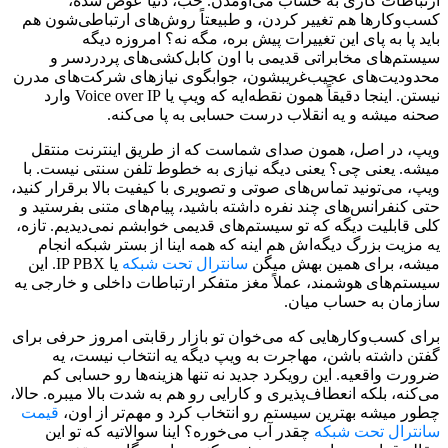
ارتباطات کاری به حساب می‌اومدن. خب، دنیا عوض شده،
کسب‌وکارها هم تغییر کردن، و طبیعتاً روش‌های ارتباطی‌شون هم
باید پا به پای این تغییرات پیش بره، مگه نه؟ امروزه دیگه
سیستم‌های مخابراتی قدیمی با اون کابل‌کشی‌های پردردسر و
محدودیت‌های عجیب‌غریبشون، جوابگوی نیازهای شرکت‌های مدرن
نیستن. اینجا دقیقاً همون نقطه‌ایه که ویپ یا Voice over IP وارد
صحنه میشه و یه انقلاب درست حسابی به پا می‌کنه.
ویپ، در اصل، همون صدای شماست که از طریق اینترنت منتقل
میشه. یعنی چی؟ یعنی دیگه نیازی به خطوط تلفن سنتی نیست. با
ویپ، می‌تونید تماس‌های صوتی و تصویری با کیفیت بالا برقرار کنید،
حتی کنفرانس‌های چند نفره داشته باشید، پیام‌های متنی بفرستید و
کلی قابلیت دیگه که تو سیستم‌های قدیمی خوابشم نمی‌دیدیم. تازه،
یه مزیت بزرگ دیگه‌اش هم اینه که همه اینا از بستر شبکه انجام
میشه، برای همین بهش میگن
سانترال تحت شبکه
یا IP PBX. این
سیستم‌های هوشمند، عملاً مغز متفکر ارتباطات داخلی و خارجی یه
سازمان به حساب میان.
برای کسب‌وکارهایی که می‌خوان تو بازار رقابتی امروز حرفی برای
گفتن داشته باشن، مهاجرت به ویپ دیگه یه انتخاب نیست، یه
ضرورت واقعیه. این رویکرد جدید نه تنها هزینه‌ها رو حسابی کم
می‌کنه، بلکه انعطاف‌پذیری و کارایی رو هم به شدت بالا میبره. حالا،
چطور میشه بهترین سیستم رو انتخاب کرد و مهم‌تر از اون،
قیمت
سانترال تحت شبکه
چقدر آب می‌خوره؟ اینا سوالاتیه که تو این