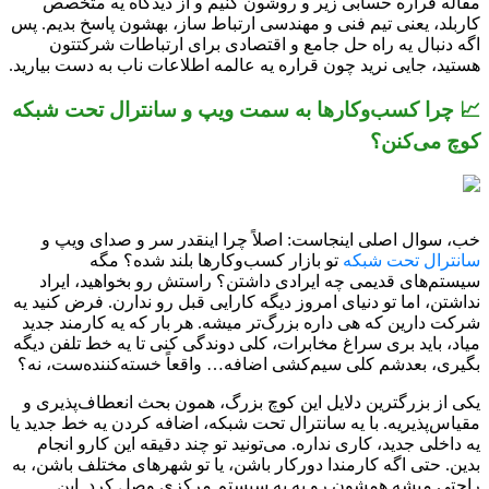
مقاله قراره حسابی زیر و روشون کنیم و از دیدگاه یه متخصص
کاربلد، یعنی تیم فنی و مهندسی ارتباط ساز، بهشون پاسخ بدیم. پس
اگه دنبال یه راه حل جامع و اقتصادی برای ارتباطات شرکتتون
هستید، جایی نرید چون قراره یه عالمه اطلاعات ناب به دست بیارید.
📈 چرا کسب‌وکارها به سمت ویپ و سانترال تحت شبکه
کوچ می‌کنن؟
خب، سوال اصلی اینجاست: اصلاً چرا اینقدر سر و صدای ویپ و
سانترال تحت شبکه
تو بازار کسب‌وکارها بلند شده؟ مگه
سیستم‌های قدیمی چه ایرادی داشتن؟ راستش رو بخواهید، ایراد
نداشتن، اما تو دنیای امروز دیگه کارایی قبل رو ندارن. فرض کنید یه
شرکت دارین که هی داره بزرگ‌تر میشه. هر بار که یه کارمند جدید
میاد، باید بری سراغ مخابرات، کلی دوندگی کنی تا یه خط تلفن دیگه
بگیری، بعدشم کلی سیم‌کشی اضافه… واقعاً خسته‌کننده‌ست، نه؟
یکی از بزرگترین دلایل این کوچ بزرگ، همون بحث انعطاف‌پذیری و
مقیاس‌پذیریه. با یه سانترال تحت شبکه، اضافه کردن یه خط جدید یا
یه داخلی جدید، کاری نداره. می‌تونید تو چند دقیقه این کارو انجام
بدین. حتی اگه کارمندا دورکار باشن، یا تو شهرهای مختلف باشن، به
راحتی میشه همشون رو به یه سیستم مرکزی وصل کرد. این