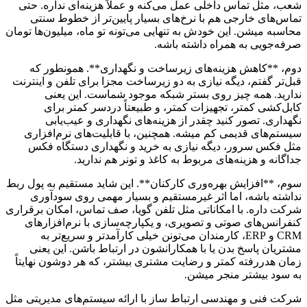
شعب، مثل تماس داخلی عمل می‌کنه و عملاً هزینه‌ای نداره. حتی
تماس‌های خارجی هم با نرخ‌های بسیار پایین‌تر از خطوط سنتی
محاسبه میشن. این خودش به تنهایی می‌تونه تو ماه، میلیون‌ها تومان
صرفه‌جویی به همراه داشته باشه.
دوم، **کاهش هزینه‌های زیرساخت و نگهداری**. همونطور که
قبل‌تر گفتم، دیگه نیازی به دو زیرساخت مجزا برای تلفن و اینترنت
ندارید. همه چیز روی بستر شبکه موجود شماست. این یعنی
کابل‌کشی کمتر، تجهیزات کمتر، و طبیعتاً دردسر کمتر برای
نگهداری. تصور کنید چقدر از هزینه‌های نگهداری و عیب‌یابی
سیستم‌های قدیمی کم میشه. همچنین، با قابلیت‌های نرم‌افزاری
مثل فکس سرور، دیگه نیازی به خرید و نگهداری دستگاه فکس
جداگانه و هزینه‌های مربوط به کاغذ و تونر هم ندارید.
سوم، **افزایش بهره‌وری کارکنان**. این شاید مستقیم به پول ربط
نداشته باشه، اما اثر غیرمستقیم و بسیار مهمی روی سودآوری
شرکت داره. با امکاناتی مثل تلفن گویا، صف تماس، امکان برقراری
کنفرانس‌های صوتی و تصویری، و یکپارچه‌سازی با نرم‌افزارهای
CRM و ERP، کارمندان می‌تونن خیلی کارآمدتر و سریع‌تر به
مشتریان پاسخ بدن یا با همکارانشون در ارتباط باشن. این یعنی
زمان هدررفته کمتر و رضایت مشتری بیشتر، که هر دوشون نهایتاً
به سود بیشتر منجر میشن.
شرکت فنی و مهندسی ارتباط ساز با ارائه سیستم‌های مدیریتی مثل