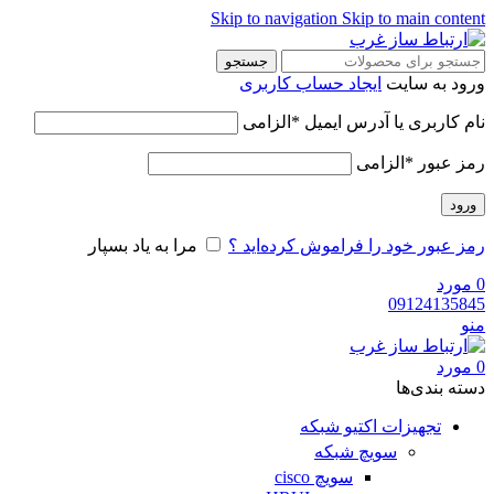
Skip to navigation
Skip to main content
جستجو
ورود به سایت
ایجاد حساب کاربری
نام کاربری یا آدرس ایمیل
*
الزامی
رمز عبور
*
الزامی
ورود
رمز عبور خود را فراموش کرده‌اید ؟
مرا به یاد بسپار
0
مورد
09124135845
منو
0
مورد
دسته‌ بندی‌ها
تجهیزات اکتیو شبکه
سویچ شبکه
سویچ cisco