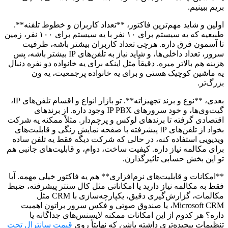
بریم ببینیم.
اولین و شاید مهم‌ترین فاکتور، **تعداد کاربران و خطوط تلفنه**.
طبیعیه که یه سیستم برای ۱۰ نفر با یه سیستم برای ۱۰۰ نفر، زمین
تا آسمون فرق داره. هرچی تعداد کاربران بیشتر باشه، ظرفیت
سرور، تعداد داخلی‌ها، و شاید نیاز به تلفن‌های IP بیشتر باشه، پس
هزینه هم بالاتر میره. دقیقاً مثل اینکه برای یه خانواده دو نفره دنبال
یه ماشین کوچیک هستی و برای یه خانواده پرجمعیت، یه ون
بزرگ‌تر.
بعدی، **نوع و برند تجهیزاته**. تو بازار انواع و اقسام تلفن‌های IP،
گیت‌وی‌ها، و خود سرورهای IP PBX وجود داره. از برندهای
اقتصادی گرفته تا برندهای لوکس و پرچم‌دار. مثلاً ممکنه یه شرکت
بخواد از تلفن‌های IP پیشرفته با صفحه نمایش رنگی و قابلیت‌های
ویدیویی استفاده کنه، در حالی که شرکت دیگه فقط یه تلفن ساده
برای مکالمه نیاز داره. کیفیت ساخت، دوام، و قابلیت‌های جانبی هم
تو این بخش حسابی تاثیرگذارن.
**امکانات و قابلیت‌های نرم‌افزاری** هم یه فاکتور خیلی مهمه. آیا
فقط به مکالمه نیاز دارید یا امکاناتی مثل کال سنتر پیشرفته، ضبط
مکالمات، گزارش‌گیری دقیق، یکپارچه‌سازی با CRM مثل
Microsoft CRM، یا صندوق صوتی و فکس سرور براتون اهمیت
داره؟ هر کدوم از این امکانات ممکنه لایسنس‌های جداگانه یا
تنظیمات پیچیده‌تری داشته باشن که نهایتاً روی
قیمت سانترال تحت