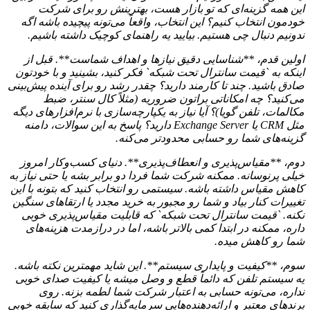
این همه گزینه‌ای که تو بازار هست، بهترینش رو برای شرکت
خودمون انتخاب کنیم؟ این انتخاب، واقعاً می‌تونه پیچیده باشه اگه
ندونیم دنبال چی هستیم. بیایید یه راهنمای کوچیک داشته باشیم.
اولین قدم، **شناسایی دقیق نیازها و اهداف شماست**. قبل از
اینکه به `قیمت سانترال تحت شبکه` فکر کنید، بشینید و با خودتون
صادق باشید. چند تا کارمند دارید؟ چقدر رشد رو برای آینده پیش‌بینی
می‌کنید؟ چه امکاناتی براتون ضروریه (مثلاً کال سنتر، ضبط
مکالمات، تلفن گویا)؟ آیا نیاز به یکپارچه‌سازی با نرم‌افزارهای دیگه
مثل CRM یا Exchange Server دارید؟ پاسخ به این سوالات، دامنه
گزینه‌های شما رو حسابی محدودتر می‌کنه.
دوم، **مقیاس‌پذیری و انعطاف‌پذیری**. دنیای کسب‌وکار امروز
خیلی پرنوسانه. ممکنه شرکت شما فردا دو برابر بشه یا حتی نیاز به
کاهش مقیاس داشته باشه. سیستمی رو انتخاب کنید که بتونه با این
تغییرات کنار بیاد و شما رو مجبور به خرید مجدد یا ارتقاهای سنگین
نکنه. `قیمت سانترال تحت شبکه` که قابلیت مقیاس‌پذیری خوبی
داره، ممکنه در ابتدا کمی بالاتر باشه، اما در درازمدت هزینه‌های
شما رو کاهش میده.
سوم، **کیفیت و پایداری سیستم**. این شاید مهمترین نکته باشه.
یه سیستم تلفن که دائماً قطع و وصل میشه یا کیفیت صدای خوبی
نداره، می‌تونه حسابی به اعتبار شرکت شما لطمه بزنه. روی
برندهای معتبر و ارائه‌دهنده‌هایی سرمایه‌گذاری کنید که سابقه خوبی