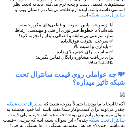
سیستم‌های قدیمی دست و پنجه نرم می‌کنه، باید یه تجدید نظر
اساسی داشته باشه. آینده ارتباطات، بی‌شک در دستان ویپ و
سانترال تحت شبکه
است.
آیا از سرعت پایین اینترنت و قطعی‌های مکرر خسته
شده‌اید؟ با خطوط فیبر نوری از فنی و مهندسی ارتباط
ساز، سرعتی بی‌سابقه و اتصالی پایدار را تجربه کنید!
✅ سرعت اینترنت فوق‌العاده
✅ پایداری و امنیت بالا
✅ مناسب برای حجم بالای داده
برای دریافت مشاوره رایگان تماس بگیرید:
09124135845
💸 چه عواملی روی قیمت سانترال تحت
شبکه تاثیر میذاره؟
اگه تا اینجا با ما بودید، احتمالاً متوجه شدید که
سانترال تحت شبکه
چقدر می‌تونه برای کسب‌وکار شما مفید باشه. اما خب، همیشه یه
سوال مهم تو ذهن آدم می‌مونه: «خب، همه‌اش خوب، ولی
قیمت
سانترال تحت شبکه
چنده؟» این سوال، شبیه اینه که بپرسی «قیمت
یه ماشین چنده؟» جوابش معلومه: بستگی داره! بستگی به چی؟