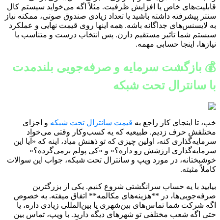
قابلیت‌های خاص یا افزایش ظرفیت. مثلاً اگه می‌خواید سیستم کال
سنتر پیشرفته داشته باشید یا تعداد زیادی صندوق صوتی، ممکنه نیاز
به لایسنس‌های جداگانه باشه. همه اینها روی قیمت نهایی و عملکرد
سیستم شما تاثیر مستقیم دارن. پس انتخاب درست و متناسب با
نیازها، اینجا حسابی مهمه.
💰 بازگشت سرمایه و صرفه‌جویی بلندمدت
با سانترال تحت شبکه
خب، تا اینجای کار راجع به
قیمت سانترال تحت شبکه
و اجزای
مختلفش حرف زدیم. طبیعیه که یه کسب‌وکار وقتی می‌خواد
سرمایه‌گذاری کنه، اولین چیزی که تو ذهنش میاد، اینه که «آیا این
سرمایه‌گذاری ارزشش رو داره؟» و «کی پولم برمی‌گرده؟»
خوشبختانه، در مورد ویپ و سانترال تحت شبکه، جواب این سوالات
کاملاً مثبته.
بیایید با یه حساب سرانگشتی شروع کنیم. یکی از بزرگترین
صرفه‌جویی‌ها، در **هزینه‌های مکالمه** اتفاق میفته. به خصوص
اگه شرکت شما تماس‌های بین‌شهری یا بین‌المللی زیادی داره، یا
حتی اگه شعب مختلفی تو شهرهای دیگه دارید. با ویپ، تماس بین