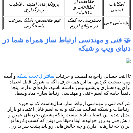
حفاظت از
امکانات
پروتکل‌های امنیتی، قابلیت
اطلاعات و
امنیتی
رمزگذاری
مکالمات
دسترسی به کمک
تیم متخصص، SLA، سرعت
پشتیبانی فنی
در مواقع لزوم
پاسخگویی
🤝 فنی و مهندسی ارتباط ساز همراه شما در
دنیای ویپ و شبکه
تا اینجا حسابی راجع به اهمیت و جزئیات
سانترال تحت شبکه
و آینده
ویپ صحبت کردیم. اما این همه حرف، اگه یه شریک قابل اعتماد
برای پیاده‌سازی و پشتیبانیش نداشته باشید، فایده‌ای نداره. اینجا
دقیقاً جاییه که اسم «فنی و مهندسی ارتباط ساز» میاد وسط.
شرکت فنی و مهندسی ارتباط ساز، سال‌هاست که تو حوزه
ارتباطات و شبکه فعالیت می‌کنه و به یه اسم قابل اعتماد تو بازار
تبدیل شده. این فقط یه ادعا نیست، بلکه پشتش تجربه‌ای عمیق و
دانش فنی به روز خوابیده. اونا دقیقاً می‌دونن که کسب‌وکارها تو
ایران چه نیازهایی دارن و چه چالش‌هایی رو باید پشت سر بذارن.