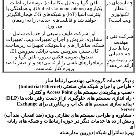
چه آینده‌ای در
تلفن گویا و تحلیل مکالمات)، توسعه ارتباطات
انتظار
یکپارچه (Unified Communications)، و هماهنگی با
تکنولوژی
اینترنت اشیا (IoT) و شبکه‌های 5G، هیجان‌انگیزتر
ویپ است؟
خواهد شد و قابلیت‌های جدیدی را به ارمغان
می‌آورد.
این شرکت طیف وسیعی از خدمات شامل
شرکت فنی و
مشاوره، فروش و اجرای تجهیزات ویپ، تجهیزات
مهندسی
شبکه، سانترال‌های پاناسونیک، تجهیزات زیرساخت،
ارتباط ساز
کال سنتر، سرویس سیپ ترانک، سرویس E1،
چه خدماتی
صندوق صوتی، فکس سرور، تلفن گویا و
در زمینه ویپ
نرم‌افزارهای تلفنی را ارائه می‌دهد و از صفر تا صد
ارائه می‌دهد؟
پروژه کنار شماست.
و دیگر خدمات گروه فنی مهندسی ارتباط ساز
• طراحی و اجرای شبکه های صنعتی (Industrial Ethernet)
• نصب و پیکربندی سیستم های Access Point و کنترلر
• راه اندازی سیستم های جلوگیری از از دست رفتن داده ها (DLP)
• پیاده سازی سیستم های بک آپ و ریکاوری برای Exchange
Server
• مشاوره و طراحی سیستم های نظارتی ویژه (ضد انفجار، ضد آب)
و بیش از ده ها خدمات دیگر در حوزه ارتباطات و شبکه های رایانه
ای
ویپ| سانترال|شبکه| دوربین مداربسته