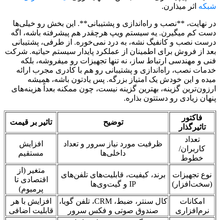
شبکه
اثر میذارن.
در نهایت، **نصب و راه‌اندازی و پشتیبانی**. این بخش رو خیلی‌ها
دست کم میگیرن. یه سیستم ویپ هرچقدر هم پیشرفته باشه، اگه
درست نصب و کانفیگ نشه، به درد نمی‌خوره. از طرفی، پشتیبانی
بعد از فروش برای اطمینان از عملکرد پایدار سیستم حیاتیه. شرکت
فنی و مهندسی ارتباط ساز، نه تنها تجهیزات رو میفروشه، بلکه
خدمات نصب، راه‌اندازی و پشتیبانی رو هم با کادری مجرب ارائه
میده و این خودش یک امتیاز بزرگه. پس یادتون باشه، همیشه
ارزون‌ترین گزینه، بهترین گزینه نیست، چون ممکنه بعداً هزینه‌های
پنهان زیادی رو دستتون بذاره.
فاکتور
توضیح
تاثیر بر قیمت
تاثیرگذار
تعداد
ظرفیت مورد نیاز سرور و تعداد
افزایش
کاربران/
داخلی‌ها
مستقیم
خطوط
متغیر (از
نوع تجهیزات
برند، کیفیت، قابلیت‌های تلفن‌های
اقتصادی تا
(سخت‌افزار)
IP و گیت‌وی‌ها
پرمیوم)
امکانات
کال سنتر، ضبط، CRM، تلفن گویا،
افزایش با هر
نرم‌افزاری
صندوق صوتی و فکس سرور
قابلیت اضافی