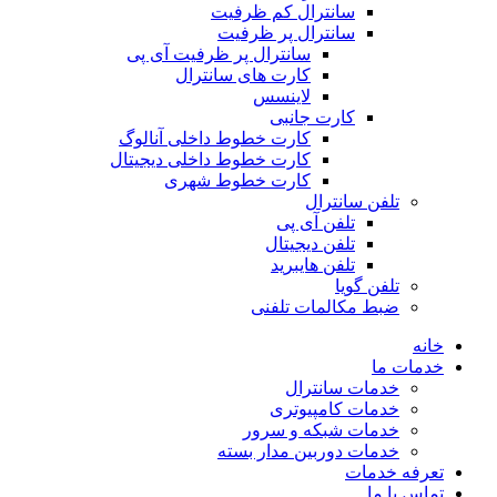
سانترال کم ظرفیت
سانترال پر ظرفیت
سانترال پر ظرفیت آی پی
کارت های سانترال
لاینسس
کارت جانبی
کارت خطوط داخلی آنالوگ
کارت خطوط داخلی دیجیتال
کارت خطوط شهری
تلفن سانترال
تلفن آی پی
تلفن دیجیتال
تلفن هایبرید
تلفن گویا
ضبط مکالمات تلفنی
خانه
خدمات ما
خدمات سانترال
خدمات کامپیوتری
خدمات شبکه و سرور
خدمات دوربین مدار بسته
تعرفه خدمات
تماس با ما