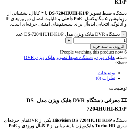
K1/P
دستگاه ضبط تصویر
DS-7204HUHI-K1/P
با ۴ کانال، پشتیبانی از
رزولوشن ۵ مگاپیکسل،
PoE داخلی
و قابلیت اتصال دوربین‌های IP
و آنالوگ، انتخابی ایده‌آل برای سیستم‌های امنیتی حرفه‌ای است.
دستگاه DVR هایک ویژن مدل DS-7204HUHI-K1/P عدد
-
+
افزودن به سبد خرید
People watching this product now!
6
دسته:
هایک ویژن
,
دستگاه ضبط تصویر هایک ویژن DVR
Share:
توضیحات
نظرات (0)
توضیحات
🎞 معرفی دستگاه DVR هایک ویژن مدل DS-
7204HUHI-K1/P
دستگاه
Hikvision DS-7204HUHI-K1/P
یکی از DVRهای حرفه‌ای
سری
Turbo HD
هایک‌ویژن با پشتیبانی از
۴ کانال ورودی
و
PoE