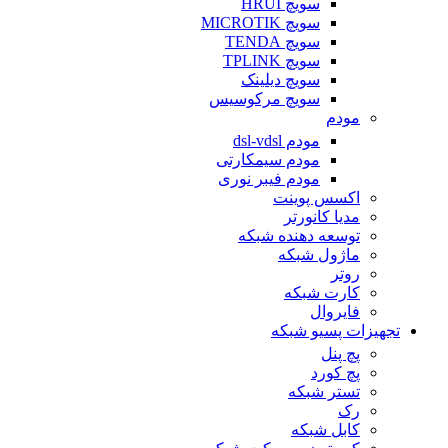
سویچ HRUI
سویچ MICROTIK
سویچ TENDA
سویچ TPLINK
سویچ دیلینک
سویچ مرکوسیس
مودم
مودم dsl-vdsl
مودم سیمکارتی
مودم فیبر نوری
اکسس پوینت
مدیا کانورتر
توسعه دهنده شبکه
ماژول شبکه
روتر
کارت شبکه
فایروال
تجهیزات پسیو شبکه
پچ پنل
پچ کورد
تستر شبکه
رک
کابل شبکه