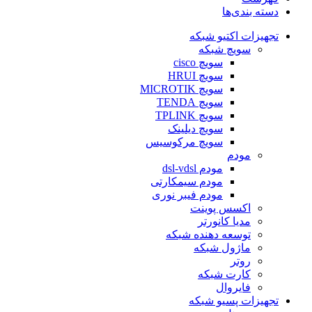
دسته بندی‌ها
تجهیزات اکتیو شبکه
سویچ شبکه
سویچ cisco
سویچ HRUI
سویچ MICROTIK
سویچ TENDA
سویچ TPLINK
سویچ دیلینک
سویچ مرکوسیس
مودم
مودم dsl-vdsl
مودم سیمکارتی
مودم فیبر نوری
اکسس پوینت
مدیا کانورتر
توسعه دهنده شبکه
ماژول شبکه
روتر
کارت شبکه
فایروال
تجهیزات پسیو شبکه