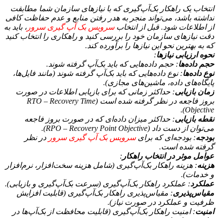
انتخاب یک راهکار بک‌آپ‌گیری که با نیازهای سازمان شما مطابقت
نداشته باشد، می‌تواند منجر به هدر رفتن منابع و عدم حفاظت کافی
از اطلاعات شود. قبل از انتخاب
سرویس بک آپ گیری سرور
، باید به
دقت نیازهای سازمان خود را بررسی کنید و راهکاری را انتخاب کنید
که به بهترین نحو این نیازها را برآورده کند.
نحوه ارزیابی نیازها
:
حجم داده‌ها
: حجم داده‌هایی که باید بک‌آپ گرفته شوند.
نوع داده‌ها
: نوع داده‌هایی که باید بک‌آپ گرفته شوند (مانند فایل‌ها،
پایگاه‌های داده، ماشین‌های مجازی).
زمان بازیابی
: حداکثر زمانی که برای بازیابی اطلاعات در صورت
بروز فاجعه در نظر گرفته شده است (RTO – Recovery Time
Objective).
نقطه بازیابی
: حداکثر میزان داده‌ای که در صورت بروز فاجعه
می‌توان از دست داد (RPO – Recovery Point Objective).
بودجه
: بودجه‌ای که برای
سرویس بک آپ گیری سرور
در نظر
گرفته شده است.
عوامل موثر در انتخاب راهکار
:
هزینه
: هزینه راهکار بک‌آپ‌گیری (شامل هزینه سخت‌افزار، نرم‌افزار
و خدمات).
عملکرد
: عملکرد راهکار بک‌آپ‌گیری (سرعت بک‌آپ‌گیری و بازیابی).
مقیاس‌پذیری
: مقیاس‌پذیری راهکار بک‌آپ‌گیری (قابلیت افزایش
ظرفیت و عملکرد در صورت نیاز).
امنیت
: امنیت راهکار بک‌آپ‌گیری (قابلیت محافظت از بک‌آپ‌ها در