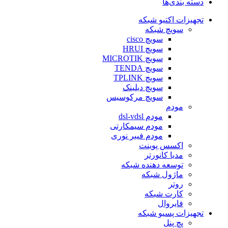
دسته بندی‌ها
تجهیزات اکتیو شبکه
سویچ شبکه
سویچ cisco
سویچ HRUI
سویچ MICROTIK
سویچ TENDA
سویچ TPLINK
سویچ دیلینک
سویچ مرکوسیس
مودم
مودم dsl-vdsl
مودم سیمکارتی
مودم فیبر نوری
اکسس پوینت
مدیا کانورتر
توسعه دهنده شبکه
ماژول شبکه
روتر
کارت شبکه
فایروال
تجهیزات پسیو شبکه
پچ پنل