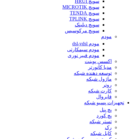
سویچ HRUI
سویچ MICROTIK
سویچ TENDA
سویچ TPLINK
سویچ دیلینک
سویچ مرکوسیس
مودم
مودم dsl-vdsl
مودم سیمکارتی
مودم فیبر نوری
اکسس پوینت
مدیا کانورتر
توسعه دهنده شبکه
ماژول شبکه
روتر
کارت شبکه
فایروال
تجهیزات پسیو شبکه
پچ پنل
پچ کورد
تستر شبکه
رک
کابل شبکه