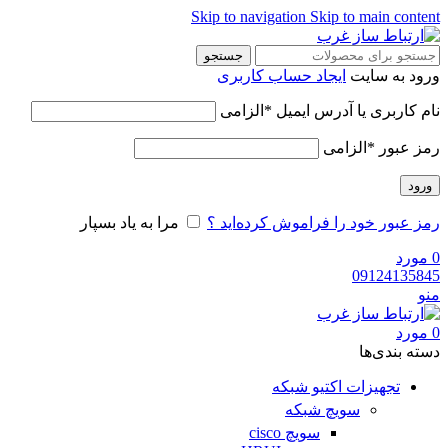
Skip to navigation
Skip to main content
جستجو
ورود به سایت
ایجاد حساب کاربری
نام کاربری یا آدرس ایمیل
*
الزامی
رمز عبور
*
الزامی
ورود
رمز عبور خود را فراموش کرده‌اید ؟
مرا به یاد بسپار
0
مورد
09124135845
منو
0
مورد
دسته‌ بندی‌ها
تجهیزات اکتیو شبکه
سویچ شبکه
سویچ cisco