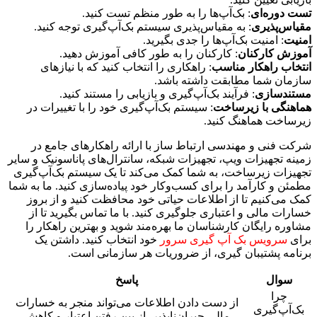
تست دوره‌ای
: بک‌آپ‌ها را به طور منظم تست کنید.
مقیاس‌پذیری
: به مقیاس‌پذیری سیستم بک‌آپ‌گیری توجه کنید.
امنیت
: امنیت بک‌آپ‌ها را جدی بگیرید.
آموزش کارکنان
: کارکنان را به طور کافی آموزش دهید.
انتخاب راهکار مناسب
: راهکاری را انتخاب کنید که با نیازهای
سازمان شما مطابقت داشته باشد.
مستندسازی
: فرآیند بک‌آپ‌گیری و بازیابی را مستند کنید.
هماهنگی با زیرساخت
: سیستم بک‌آپ‌گیری خود را با تغییرات در
زیرساخت هماهنگ کنید.
شرکت فنی و مهندسی ارتباط ساز با ارائه راهکارهای جامع در
زمینه تجهیزات ویپ، تجهیزات شبکه، سانترال‌های پاناسونیک و سایر
تجهیزات زیرساخت، به شما کمک می‌کند تا یک سیستم بک‌آپ‌گیری
مطمئن و کارآمد را برای کسب‌وکار خود پیاده‌سازی کنید. ما به شما
کمک می‌کنیم تا از اطلاعات حیاتی خود محافظت کنید و از بروز
خسارات مالی و اعتباری جلوگیری کنید. با ما تماس بگیرید تا از
مشاوره رایگان کارشناسان ما بهره‌مند شوید و بهترین راهکار را
برای
سرویس بک آپ گیری سرور
خود انتخاب کنید. داشتن یک
برنامه پشتیبان گیری، از ضروریات هر سازمانی است.
سوال
پاسخ
چرا
از دست دادن اطلاعات می‌تواند منجر به خسارات
بک‌آپ‌گیری
مالی جبران‌ناپذیر، از بین رفتن اعتبار و کاهش