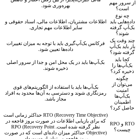
از سرور مهم
بهره‌وری شود.
است؟
چه نوع
داده‌هایی باید
اطلاعات مشتریان، اطلاعات مالی، اسناد حقوقی و
بک‌آپ گرفته
سایر اطلاعات مهم تجاری.
شوند؟
چند وقت یک
فرکانس بک‌آپ‌گیری باید با توجه به میزان تغییرات
بار باید بک‌آپ
داده‌ها تعیین شود.
گرفته شود؟
کجا باید
بک‌آپ‌ها باید در یک محل امن و جدا از سرور اصلی
بک‌آپ‌ها را
ذخیره شوند.
ذخیره کرد؟
چگونه
می‌توان از
بک‌آپ‌ها باید با استفاده از الگوریتم‌های قوی
امنیت
رمزنگاری شوند و دسترسی به آن‌ها محدود به افراد
بک‌آپ‌ها
مجاز باشد.
اطمینان
حاصل کرد؟
RTO (Recovery Time Objective) حداکثر زمانی است
که برای بازیابی اطلاعات در صورت بروز فاجعه در
RTO و RPO
نظر گرفته شده است. RPO (Recovery Point
چیست؟
Objective) حداکثر میزان داده‌ای است که در صورت
بروز فاجعه می‌توان از دست داد.