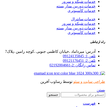
خدمات شبکه و سرور
خدمات دوربین مدار بسته
خدمات کامپیوتری
خدمات سانترال
خدمات شبکه و سرور
خدمات دوربین مدار بسته
خدمات کامپیوتری
راه ارتباطی
آدرس: میرداماد ،خیابان کاظمی جنوبی ،کوچه رامین ،پلاک7
تلفن 1: 09124135845
تلفن 2: 09121176451
تماس رایگان :2-02192004661
طراحی سایت و سئو
توسط رساوب آفرین
بستن
جستجو
فهرست