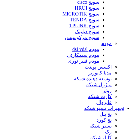
سویچ cisco
سویچ HRUI
سویچ MICROTIK
سویچ TENDA
سویچ TPLINK
سویچ دیلینک
سویچ مرکوسیس
مودم
مودم dsl-vdsl
مودم سیمکارتی
مودم فیبر نوری
اکسس پوینت
مدیا کانورتر
توسعه دهنده شبکه
ماژول شبکه
روتر
کارت شبکه
فایروال
تجهیزات پسیو شبکه
پچ پنل
پچ کورد
تستر شبکه
رک
کابل شبکه