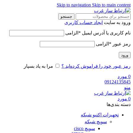
Skip to navigation
Skip to main content
جستجو
ورود به سایت
ایجاد حساب کاربری
نام کاربری یا آدرس ایمیل
*
الزامی
رمز عبور
*
الزامی
ورود
رمز عبور خود را فراموش کرده‌اید ؟
مرا به یاد بسپار
0
مورد
09124135845
منو
0
مورد
دسته‌ بندی‌ها
تجهیزات اکتیو شبکه
سویچ شبکه
سویچ cisco