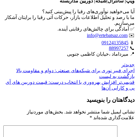
ویپ| سانترال|شبکه| دوربین مداربسته
آیا می‌خواهید نوآوری‌های رقبا را پیش‌بینی کنید؟
ما با رصد و تحلیل اطلاعات بازار، حرکات آتی رقبا را برایتان آشکار
می‌سازیم.
✅ آمادگی برای چالش‌های رقابتی آینده.
info@ertebatsaz.com
✉️
09124135845
📱
88997257
📞
📍 میرداماد ،خیابان کاظمی جنوبی
جدیدتر
اجرای فیبر نوری برای شبکه‌های صنعتی: دوام و مقاومت بالا
بازگشت بە لیست
قدیمی‌تر
افزایش بهره‌وری با انتخاب درست: قیمت دوربین های آی
پی و کارایی آن‌ها
دیدگاهتان را بنویسید
نشانی ایمیل شما منتشر نخواهد شد.
بخش‌های موردنیاز
علامت‌گذاری شده‌اند
*