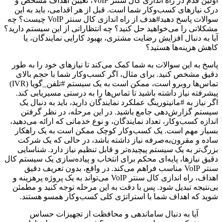
اولین قدم در راه اندازی کال سنتر VoIP، تعیین اهداف مشخص و
درک نیازهای کسب‌وکار شما است. قبل از هر اقدامی، باید به این
سوالات پاسخ دهید#هدف از راه اندازی کال سنتر VoIP چیست؟ چه
مشکلاتی را می‌خواهید حل کنید؟ چه انتظاراتی از این سیستم دارید؟
آیا به دنبال افزایش رضایت مشتری، بهبود کارایی نمایندگان، یا
کاهش هزینه‌ها هستید؟
پاسخ به این سوالات به شما کمک می‌کند تا نیازهای خود را به طور
دقیق مشخص کنید. برای مثال، اگر کسب‌وکار شما با حجم بالای
تماس‌ها روبرو است، ممکن است به یک سیستم #تلفن_گویا (IVR)
پیشرفته نیاز داشته باشید تا تماس‌ها را به درستی مسیریابی کند.
اگر نیاز به #مانیتورینگ عملکرد نمایندگان دارید، باید به دنبال یک
سیستم گزارش‌دهی جامع باشید. در این مرحله، در نظر گرفتن
اندازه کسب‌وکار، تعداد نمایندگان، و نوع خدماتی که ارائه می‌دهید،
بسیار مهم است. یک کسب‌وکار کوچک ممکن است به یک راهکار
ساده و مقرون‌به‌صرفه نیاز داشته باشد، در حالی که یک شرکت
بزرگ‌تر به یک سیستم پیچیده‌تر و قابل تنظیم نیاز دارد. شناسایی
دقیق نیازها، پایه‌ای محکم برای انتخاب و پیاده‌سازی یک سیستم کال
سنتر VoIP مناسب فراهم می‌کند. در واقع، بدون تعریف دقیق
اهداف، راه اندازی کال سنتر VoIP می‌تواند به یک پروژه پرهزینه و
بی‌نتیجه تبدیل شود. پس با دقت به این مرحله توجه کنید و مطمئن
شوید که اهداف شما با استراتژی کلی کسب‌وکار همسو هستند.
آیا به دنبال ساماندهی و محافظت از تجهیزات حساس