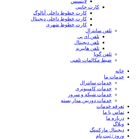
لاینسس
کارت جانبی
کارت خطوط داخلی آنالوگ
کارت خطوط داخلی دیجیتال
کارت خطوط شهری
تلفن سانترال
تلفن آی پی
تلفن دیجیتال
تلفن هایبرید
تلفن گویا
ضبط مکالمات تلفنی
خانه
خدمات ما
خدمات سانترال
خدمات کامپیوتری
خدمات شبکه و سرور
خدمات دوربین مدار بسته
تعرفه خدمات
تماس با ما
درباره ما
وبلاگ
دیجیتال مارکتینگ
ورود / ثبت نام