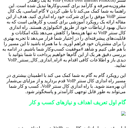
سنتر VoIP (Voice over Internet Protocol) به یک راهکار
مقرون‌به‌صرفه و کارآمد برای کسب‌وکارها تبدیل شده است. این
راهنما به شما کمک می‌کند تا با طی کردن ۷ گام اساسی، یک کال
سنتر VoIP موفق را برای شرکت خود راه اندازی کنید. هدف از این
مقاله ارائه یک رویکرد آموزشی برای کسب و کارهایی است که به
دنبال بهبود ارتباطات خود از طریق #تکنولوژی هستند. راه اندازی
کال سنتر VoIP نه تنها هزینه‌ها را کاهش می‌دهد بلکه امکانات و
قابلیت‌های پیشرفته‌ای را در اختیار شما قرار می‌دهد تا تجربه بهتری
را برای مشتریان خود فراهم آورید. با ما همراه باشید تا این مسیر را
با هم طی کنیم و شاهد #موفقیت کسب‌وکار شما باشیم. در ادامه به
بررسی دقیق هر یک از این گام‌ها خواهیم پرداخت تا شما بتوانید با
دیدی باز و اطلاعات کافی اقدام به #راه_اندازی_کال_سنتر_VoIP
نمایید.
این رویکرد گام به گام به شما کمک می کند با اطمینان بیشتری در
مسیر راه اندازی کال سنتر VoIP قدم بردارید و از مزایای بی‌شمار
آن بهره‌مند شوید. با راه اندازی کال سنتر VoIP، کسب و کار شما
می‌تواند به طور قابل توجهی کارآمدتر و پاسخگوتر شود.
گام اول تعریف اهداف و نیازهای کسب و کار