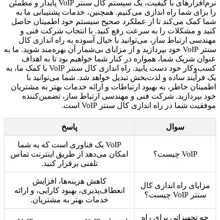
نرم‌افزارهای با کیفیت، یک سیستم کال سنتر VoIP پایدار و مطمئن
را برای شما راه اندازی می‌کنیم. همچنین، خدمات پشتیبانی ما به
شما کمک می‌کند تا از عملکرد صحیح سیستم خود اطمینان حاصل
کنید و مشکلات را به سرعت رفع کنید. با انتخاب شرکت فنی و
مهندسی ارتباط ساز، می‌توانید با خیال آسوده به راه اندازی کال
سنتر VoIP خود بپردازید و از مزایای بی‌شمار آن بهره‌مند شوید. ما به
عنوان شریک شما، همواره در کنار شما خواهیم بود تا به اهداف
کسب‌وکار خود دست یابید. راه اندازی کال سنتر VoIP با کمک ما، به
یک فرآیند ساده و لذت‌بخش تبدیل خواهد شد. شما می‌توانید با
اطمینان خاطر، به بهبود ارتباطات و ارائه خدمات بهتر به مشتریان
خود بپردازید. شرکت فنی و مهندسی ارتباط ساز، تضمین‌کننده
موفقیت شما در راه اندازی کال سنتر VoIP است.
سوال
پاسخ
VoIP یک فناوری است که به شما
VoIP چیست؟
امکان می‌دهد از طریق اینترنت تماس
تلفنی برقرار کنید.
کاهش هزینه‌ها، افزایش
مزایای راه اندازی کال
انعطاف‌پذیری، بهبود کارایی، و ارائه
سنتر VoIP چیست؟
خدمات بهتر به مشتریان.
چه تجهیزاتی برای راه