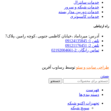
خدمات سانترال
خدمات شبکه و سرور
خدمات دوربین مدار بسته
خدمات کامپیوتری
راه ارتباطی
آدرس: میرداماد ،خیابان کاظمی جنوبی ،کوچه رامین ،پلاک7
تلفن 1: 09124135845
تلفن 2: 09121176451
تماس رایگان :2-02192004661
طراحی سایت و سئو
توسط رساوب آفرین
بستن
جستجو
فهرست
دسته بندی‌ها
تجهیزات اکتیو شبکه
سویچ شبکه