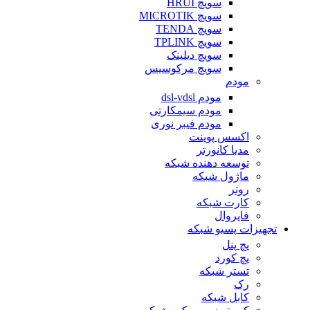
سویچ HRUI
سویچ MICROTIK
سویچ TENDA
سویچ TPLINK
سویچ دیلینک
سویچ مرکوسیس
مودم
مودم dsl-vdsl
مودم سیمکارتی
مودم فیبر نوری
اکسس پوینت
مدیا کانورتر
توسعه دهنده شبکه
ماژول شبکه
روتر
کارت شبکه
فایروال
تجهیزات پسیو شبکه
پچ پنل
پچ کورد
تستر شبکه
رک
کابل شبکه