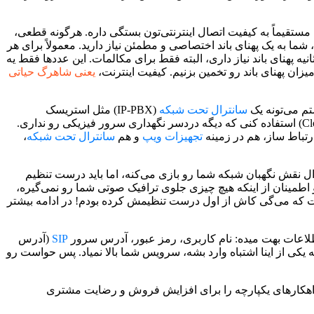
قیماً به کیفیت اتصال اینترنتی‌تون بستگی داره. هرگونه قطعی،
، شما به یک پهنای باند اختصاصی و مطمئن نیاز دارید. معمولاً برای هر
یلوبیت بر ثانیه پهنای باند لازم هست. پس اگه قراره 20 تماس همزمان داشته باشی، حداقل به 2 مگابیت بر ثانیه پهنای باند نیاز داری، البته فقط برای مکالمات. این عددها فقط یه
ان پهنای باند رو تخمین بزنیم. کیفیت اینترنت،
یعنی شاهرگ حیاتی
تم می‌تونه یک
سانترال تحت شبکه
(IP-PBX) مثل استریسک
(Asterisk)، فری‌پی‌بی‌اکس (FreePBX) یا سیستم‌های تجاری مثل 3CX و Grandstream باشه. حتی ممکنه از سیستم‌های تلفنی ابری (Cloud PBX) استفاده کنی که دیگه دردسر نگهداری سرور فیزیکی رو نداری.
تباط ساز، هم در زمینه
تجهیزات ویپ
و هم
سانترال تحت شبکه
،
وال نقش نگهبان شبکه شما رو بازی می‌کنه، اما باید درست تنظیم
Network Address Translati) و اطمینان از اینکه هیچ چیزی جلوی ترافیک صوتی شما رو نمی‌گیره،
ست که می‌گی کاش از اول درست تنظیمش کرده بودم! در ادامه بیشتر
لاعات بهت میده: نام کاربری، رمز عبور، آدرس سرور
SIP
(آدرس
یکی از اینا اشتباه وارد بشه، سرویس شما بالا نمیاد. پس حواست رو
و مهندسی ارتباط ساز، راهکارهای یکپارچه را برای افزایش فروش و رضایت مشتری