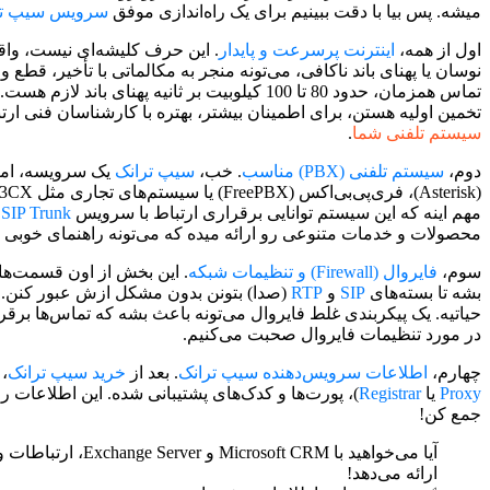
میشه. پس بیا با دقت ببینیم برای یک راه‌اندازی موفق
سرویس سیپ تر
اول از همه،
اینترنت پرسرعت و پایدار
. این حرف کلیشه‌ای نیست، وا
نوسان یا پهنای باند ناکافی، می‌تونه منجر به مکالماتی با تأخیر، ق
تخمین اولیه هستن، برای اطمینان بیشتر، بهتره با کارشناسان فنی ار
سیستم تلفنی شما
.
دوم،
سیستم تلفنی (PBX) مناسب
. خب،
سیپ ترانک
یک سرویسه، اما 
مهم اینه که این سیستم توانایی برقراری ارتباط با سرویس
SIP Trunk
ر
محصولات و خدمات متنوعی رو ارائه میده که می‌تونه راهنمای خوبی ب
سوم،
فایروال (Firewall) و تنظیمات شبکه
. این بخش از اون قسمت‌های
بشه تا بسته‌های
SIP
و
RTP
(صدا) بتونن بدون مشکل ازش عبور کنن. ب
حیاتیه. یک پیکربندی غلط فایروال می‌تونه باعث بشه که تماس‌ها ب
در مورد تنظیمات فایروال صحبت می‌کنیم.
چهارم،
اطلاعات سرویس‌دهنده سیپ ترانک
. بعد از
خرید سیپ ترانک
،
Proxy
یا
Registrar
)، پورت‌ها و کدک‌های پشتیبانی شده. این اطلاعات ر
جمع کن!
آیا می‌خواهید ب
ارائه می‌دهد!