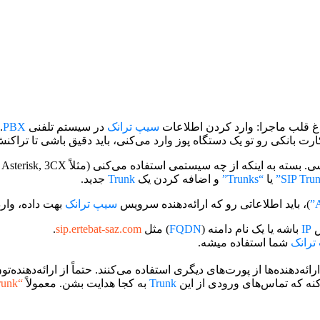
اغ قلب ماجرا: وارد کردن اطلاعات
سیپ ترانک
در سیستم تلفنی
PBX
.
ت بانکی رو تو یک دستگاه پوز وارد می‌کنی، باید دقیق باشی تا تراک
 به اینکه از چه سیستمی استفاده می‌کنی (مثلاً FreePBX, Asterisk, 3CX یا حتی یک
یا
“Trunks”
و اضافه کردن یک
Trunk
جدید.
)، باید اطلاعاتی رو که ارائه‌دهنده سرویس
سیپ ترانک
بهت داده، وار
س
IP
باشه یا یک نام دامنه (
FQDN
) مثل
sip.ertebat-saz.com
.
ترانک
شما استفاده میشه.
ه‌دهنده‌ها از پورت‌های دیگری استفاده می‌کنند. حتماً از ارائه‌دهنده‌تو
 که تماس‌های ورودی از این
Trunk
به کجا هدایت بشن. معمولاً
“from-trunk”