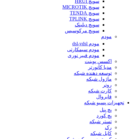
سویچ HRUI
سویچ MICROTIK
سویچ TENDA
سویچ TPLINK
سویچ دیلینک
سویچ مرکوسیس
مودم
مودم dsl-vdsl
مودم سیمکارتی
مودم فیبر نوری
اکسس پوینت
مدیا کانورتر
توسعه دهنده شبکه
ماژول شبکه
روتر
کارت شبکه
فایروال
تجهیزات پسیو شبکه
پچ پنل
پچ کورد
تستر شبکه
رک
کابل شبکه