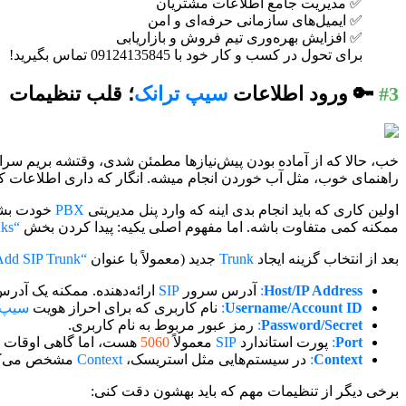
✅ مدیریت جامع اطلاعات مشتریان
✅ ایمیل‌های سازمانی حرفه‌ای و امن
✅ افزایش بهره‌وری تیم فروش و بازاریابی
برای تحول در کسب و کار خود با 09124135845 تماس بگیرید!
#3
🔑 ورود اطلاعات
سیپ ترانک
؛ قلب تنظیمات
خب، حالا که از آماده بودن پیش‌نیازها مطمئن شدی، وقتشه بریم سر
راهنمای خوب، مثل آب خوردن انجام میشه. انگار که داری اطلاعات کار
اولین کاری که باید انجام بدی اینه که وارد پنل مدیریتی
PBX
خودت بشی. بسته
ممکنه کمی متفاوت باشه. اما مفهوم اصلی یکیه: پیدا کردن بخش
“SIP Trunks”
بعد از انتخاب گزینه ایجاد
Trunk
جدید (معمولاً با عنوان
“Add SIP Trunk”
Host/IP Address
:
آدرس سرور
SIP
ارائه‌دهنده. ممکنه یک آدر
Username/Account ID
:
نام کاربری که برای احراز هویت
سیپ 
Password/Secret
:
رمز عبور مربوط به نام کاربری.
Port
:
پورت استاندارد
SIP
معمولاً
5060
هست، اما گاهی اوقات ارائ
Context
:
در سیستم‌هایی مثل استریسک،
Context
مشخص می‌کنه
برخی دیگر از تنظیمات مهم که باید بهشون دقت کنی: