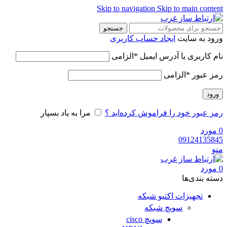
Skip to navigation
Skip to main content
جستجو
ورود به سایت
ایجاد حساب کاربری
نام کاربری یا آدرس ایمیل
*
الزامی
رمز عبور
*
الزامی
ورود
رمز عبور خود را فراموش کرده‌اید ؟
مرا به یاد بسپار
0
مورد
09124135845
منو
0
مورد
دسته‌ بندی‌ها
تجهیزات اکتیو شبکه
سویچ شبکه
سویچ cisco