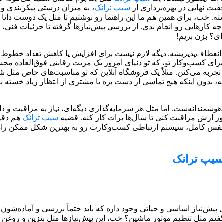
قیت نهایی در بهره‌برداری از
سیپ ترانک
، به میزان درستی پیکربندی و 
. خب، برای همین هم ما این راهنما رو نوشتیم تا مثل یک دوست دانا ک
 چه کارهایی رو انجام بدی. از بررسی پیش‌نیازها گرفته تا جزئیات فنی
ای؟ بزن بریم!
نعطاف‌پذیریشه. دیگه لازم نیست برای افزایش یا کاهش تعداد خطوط،
رای کسب‌وکار تو، که تو دنیای امروز یک مزیت رقابتی فوق‌العاده 
به می‌کنن. مثلاً یک فروشگاه آنلاین که تو مناسبت‌های خاص مثل شب
، بدون اینکه هیچ تماسی از دست بره یا مشتری از انتظار زیاد خسته
وشمندانه‌ست. اما مثل هر سرمایه‌گذاری دیگه‌ای، نیاز به مراقبت و د
 ازش مراقبت کنی تا سال‌ها برات کار کنه. قضیه
سیپ ترانک
هم دقیق
د به نفس کامل، سیستم ارتباطی کسب‌وکارت رو به بهترین شکل ممکن را
یپ ترانک
یش‌نیاز اساسی و حیاتی وجود داره که باید حتماً بررسی و آماده‌شون 
گفتم مثل تنظیم موتور ماشین؟ خب، این پیش‌نیازها مثل بنزین و روغن 