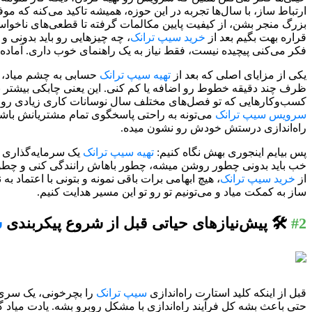
ارتباط ساز، با سال‌ها تجربه در این حوزه، همیشه تاکید می‌کنه که موف
بزرگ منجر بشن، از کیفیت پایین مکالمات گرفته تا قطعی‌های ناخواسته
قراره بهت بگیم بعد از
خرید سیپ ترانک
، چه چیزهایی رو باید بدونی و
فکر می‌کنی پیچیده نیست، فقط نیاز به یک راهنمای خوب داری. آماده‌
یکی از مزایای اصلی که بعد از
تهیه سیپ ترانک
حسابی به چشم میاد، ا
ظرف چند دقیقه خطوط رو اضافه یا کم کنی. این یعنی چابکی بیشتر ب
کسب‌وکارهایی که تو فصل‌های مختلف سال نوسانات کاری زیادی رو تجر
سرویس سیپ ترانک
می‌تونه به راحتی پاسخگوی تمام مشتریانش باشه
راه‌اندازی درستش خودش رو نشون میده.
پس بیایم اینجوری بهش نگاه کنیم:
تهیه سیپ ترانک
یک سرمایه‌گذاری ه
خب باید بدونی چطور روشن میشه، چطور باهاش رانندگی کنی و چطور
از
خرید سیپ ترانک
، هیچ ابهامی برات باقی نمونه و بتونی با اعتما
ساز به کمکت میاد و می‌تونیم تو رو تو این مسیر هدایت کنیم.
#2
🛠️ پیش‌نیازهای حیاتی قبل از شروع پیکربندی
س
قبل از اینکه کلید استارت راه‌اندازی
سیپ ترانک
را بچرخونی، یک سری پ
حتی باعث بشه کل فرآیند راه‌اندازی با مشکل روبرو بشه. یادت میاد 