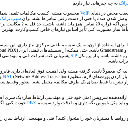
انک
به چه چیزهایی نیاز داریم.
قعیت محض در دنیای
VoIP
محسوب میشه. کیفیت مکالمات تلفنی شما مست
طع و وصل شدن صدا، یا حتی از دست رفتن تماس‌ها بشه. برای
سیپ ترانک
تماس همزمان، حدود 80 تا 100 ک
تباط ساز مشورت کنی تا بر اساس نیازهای خاص کسب‌وکارت، بهترین میز
برای استفاده از اون، به یک سیستم تلفنی مرکزی نیاز داری. این سیس
و داشته باشه و از پروتکل
SIP
پشتیبانی کنه. شرکت فنی و مهندسی ار
رات باشه.
یه که معمولاً نادیده گرفته میشه ولی اهمیت فوق‌العاده‌ای داره. فایر
از کردن پورت‌های لازم، تنظیم
NAT
(on
رقرار نشن، یا فقط صدای یک طرف مکالمه منتقل بشه. اینجور وقت‌ها
 ارائه‌دهنده سرویس (مثل خود فنی و مهندسی ارتباط ساز) یک سری اط
و باید مثل ناموس نگه داری و با دقت وارد سیستم
PBX
خودت کنی. اگه 
ا Microsoft CRM و Exchange Server، ارتباطات و روابط با مشتریان خود را متحول کنید؟ فنی 