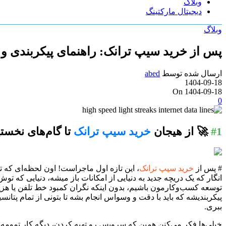
وبلاگ
دیجیتال مارکتینگ
وبلاگ
پس از خرید سیپ ترانک: راهنمای پیکربندی و
ارسال شده توسط
abed
1404-09-18
On 1404-09-18
0
#1
🚀 از هیجان
خرید سیپ ترانک
تا گام‌های نخست
# پس از
خرید سیپ ترانک
، این تازه اول ماجراست! اون لحظه‌ای که 
انگار که یک دریچه جدید به دنیایی از امکانات باز میشه، دنیایی که ت
توسعه کسب‌وکارمون باشیم، بدون اینکه نگران کمبود خط تلفن یا هزین
پیکربندیشه که باید با دقت و وسواس انجام بشه تا بتونی از تمام پتان
ببری.
خیلی‌ها فکر می‌کنن همین که سرویس رو تهیه کردن، دیگه کار تمومه.