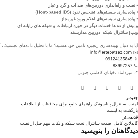
• نصب و راه‌اندازی دوربین‌های ضد آب و گرد و غبار
• پیاده‌سازی سیستم‌های تشخیص نفوذ (Host-based IDS)
• پیاده‌سازی سیستم‌های اعلام ورود غیرمجاز
و بیش از ده ها خدمات دیگر در حوزه ارتباطات و شبکه های رایانه ای
ویپ| سانترال|شبکه| دوربین مداربسته
آیا به دنبال بهینه‌سازی زنجیره تامین خود هستید؟ ما با تحلیل داده‌های لجستیک،
info@ertebatsaz.com
✉️
09124135845
📱
88997257
📞
📍 میرداماد ،خیابان کاظمی جنوبی
جدیدتر
امنیت سانترال پاناسونیک راهنمای جامع برای محافظت از اطلاعات
بازگشت بە لیست
قدیمی‌تر
گایدلاین کامل: قیمت سانترال تحت شبکه و نکات مهم قبل از نصب
دیدگاهتان را بنویسید