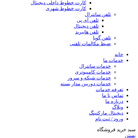
کارت خطوط داخلی دیجیتال
کارت خطوط شهری
تلفن سانترال
تلفن آی پی
تلفن دیجیتال
تلفن هایبرید
تلفن گویا
ضبط مکالمات تلفنی
خانه
خدمات ما
خدمات سانترال
خدمات کامپیوتری
خدمات شبکه و سرور
خدمات دوربین مدار بسته
تعرفه خدمات
تماس با ما
درباره ما
وبلاگ
دیجیتال مارکتینگ
ورود / ثبت نام
سبد خرید فروشگاه
بستن