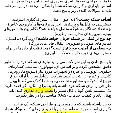
دقیق و طراحی صحیح، امری ضروری است. این مرحله، پایه و
اساس پایداری و کارایی شبکه شما را شکل می‌دهد. در این مرحله،
باید به سوالات کلیدی زیر پاسخ دهید:
اهداف شبکه چیست؟
(به عنوان مثال، اشتراک‌گذاری اینترنت،
دسترسی به فایل‌ها و پرینترها، اجرای برنامه‌های کاربردی خاص)
چه تعداد دستگاه به شبکه متصل خواهند شد؟
(کامپیوترها، تلفن‌های
ویپ، دوربین‌های مداربسته و غیره)
چه نوع ترافیکی در شبکه جریان خواهد داشت؟
(وب‌گردی، ایمیل،
تماس‌های صوتی و تصویری، انتقال فایل‌های بزرگ)
چه سطحی از امنیت مورد نیاز است؟
(محافظت از داده‌ها در برابر
دسترسی‌های غیرمجاز و حملات سایبری)
با پاسخ دادن به این سوالات، می‌توانید نیازهای شبکه خود را به طور
دقیق مشخص کرده و بر اساس آن، توپولوژی مناسب (ستاره‌ای،
حلقوی، اتوبوسی و غیره) و تجهیزات مورد نیاز (سوییچ‌ها، روترها،
کابل‌ها و غیره) را انتخاب کنید. شرکت ارتباط ساز، با ارائه انواع
تجهیزات شبکه و مشاوره تخصصی، به شما کمک می‌کند تا بهترین
طراحی را برای شبکه خود داشته باشید. برای مثال، اگر قصد دارید
یک سیستم تلفن گویا یا کال سنتر را
نصب و راه اندازی
کنید، باید
پهنای باند و کیفیت خدمات (QoS) مناسبی را در نظر بگیرید.
به یاد داشته باشید که برنامه‌ریزی و طراحی شبکه، یک فرایند
تکراری است و باید به طور مداوم با تغییر نیازهای کسب‌وکار شما،