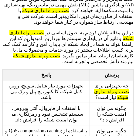
(AI) و یادگیری ماشین (ML) نقش مهمی در مانیتورینگ، بهینه‌سازی
و امنیت شبکه‌ها ایفا خواهند کرد.
نصب و راه اندازی شبکه
با
استفاده از فناوری‌های نوین، امکان‌پذیر است. شرکت فنی و
مهندسی ارتباط ساز همواره در کنار شما خواهد بود.
در این مقاله تلاش کردیم به اصول اساسی در
نصب و راه اندازی
شبکه
و تاثیر آن در پایداری سیستم ها بپردازیم. امیدواریم که این
راهنما بتواند به شما در ایجاد شبکه ای پایدار، امن و کارآمد کمک کند.
برای کسب اطلاعات بیشتر در مورد خدمات و محصولات ما، با
کارشناسان ارتباط ساز تماس بگیرید.
نصب و راه اندازی شبکه
نیازمند دانش تخصصی و تجربه است.
پرسش
پاسخ
چه تجهیزاتی برای
تجهیزات مورد نیاز شامل سوییچ، روتر،
نصب و راه اندازی
کابل شبکه، کانکتور، پچ پنل و رک می
شبکه
نیاز است؟
باشد.
چگونه می توان
با استفاده از فایروال، آنتی ویروس،
امنیت شبکه را
سیستم تشخیص نفوذ و رمزنگاری می
افزایش داد؟
توان امنیت شبکه را افزایش داد.
چگونه می توان
با استفاده از QoS، compression، caching و