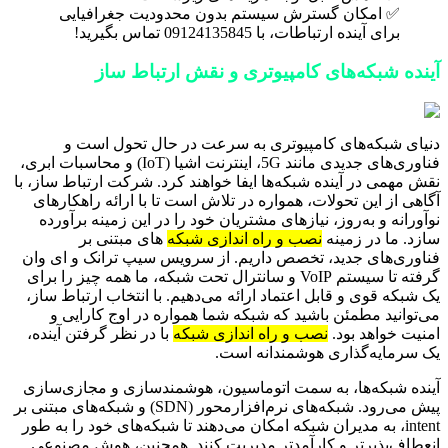
✅ امکان گسترش سیستم بدون محدودیت جغرافیایی
برای آینده ارتباطات، با 09124135845 تماس بگیرید!
آینده شبکه‌های کامپیوتری و نقش ارتباط ساز
دنیای شبکه‌های کامپیوتری به سرعت در حال تحول است و
فناوری‌های جدیدی مانند 5G، اینترنت اشیا (IoT) و محاسبات ابری،
نقش مهمی در آینده شبکه‌ها ایفا خواهند کرد. شرکت ارتباط ساز، با
آگاهی از این تحولات، همواره در تلاش است تا با ارائه راهکارهای
نوآورانه و به‌روز، نیازهای مشتریان خود را در این زمینه برآورده
سازد. ما در زمینه
نصب و راه اندازی شبکه
های مبتنی بر
فناوری‌های جدید، تخصص داریم. از سرویس سیپ ترانک و ای وان
گرفته تا سیستم VoIP و سانترال تحت شبکه، ما همه چیز را برای
یک شبکه قوی و قابل اعتماد ارائه می‌دهیم. با انتخاب ارتباط ساز،
می‌توانید مطمئن باشید که شبکه شما همواره در اوج کارایی و
امنیت خواهد بود.
نصب و راه اندازی شبکه
با در نظر گرفتن آینده،
یک سرمایه‌گذاری هوشمندانه است.
آینده شبکه‌ها، به سمت اتوماسیون، هوشمندسازی و مجازی‌سازی
پیش می‌رود. شبکه‌های نرم‌افزارمحور (SDN) و شبکه‌های مبتنی بر
intent، به مدیران شبکه امکان می‌دهند تا شبکه‌های خود را به طور
انعطاف‌پذیرتر و کارآمدتر مدیریت کنند. همچنین، هوش مصنوعی