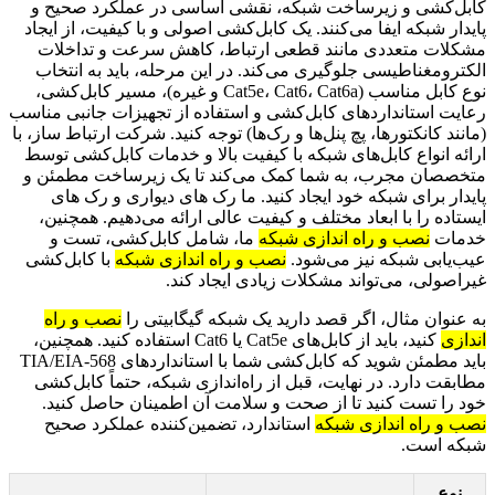
کابل‌کشی و زیرساخت شبکه، نقشی اساسی در عملکرد صحیح و
پایدار شبکه ایفا می‌کنند. یک کابل‌کشی اصولی و با کیفیت، از ایجاد
مشکلات متعددی مانند قطعی ارتباط، کاهش سرعت و تداخلات
الکترومغناطیسی جلوگیری می‌کند. در این مرحله، باید به انتخاب
نوع کابل مناسب (Cat5e، Cat6، Cat6a و غیره)، مسیر کابل‌کشی،
رعایت استانداردهای کابل‌کشی و استفاده از تجهیزات جانبی مناسب
(مانند کانکتورها، پچ پنل‌ها و رک‌ها) توجه کنید. شرکت ارتباط ساز، با
ارائه انواع کابل‌های شبکه با کیفیت بالا و خدمات کابل‌کشی توسط
متخصصان مجرب، به شما کمک می‌کند تا یک زیرساخت مطمئن و
پایدار برای شبکه خود ایجاد کنید. ما رک های دیواری و رک های
ایستاده را با ابعاد مختلف و کیفیت عالی ارائه می‌دهیم. همچنین،
خدمات
نصب و راه اندازی شبکه
ما، شامل کابل‌کشی، تست و
عیب‌یابی شبکه نیز می‌شود.
نصب و راه اندازی شبکه
با کابل‌کشی
غیراصولی، می‌تواند مشکلات زیادی ایجاد کند.
به عنوان مثال، اگر قصد دارید یک شبکه گیگابیتی را
نصب و راه
اندازی
کنید، باید از کابل‌های Cat5e یا Cat6 استفاده کنید. همچنین،
باید مطمئن شوید که کابل‌کشی شما با استانداردهای TIA/EIA-568
مطابقت دارد. در نهایت، قبل از راه‌اندازی شبکه، حتماً کابل‌کشی
خود را تست کنید تا از صحت و سلامت آن اطمینان حاصل کنید.
نصب و راه اندازی شبکه
استاندارد، تضمین‌کننده عملکرد صحیح
شبکه است.
نوع