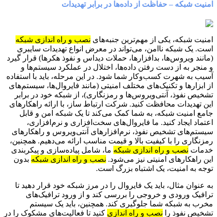
امنیت شبکه – حفاظت از داده‌ها در برابر تهدیدات
امنیت شبکه، یکی از مهم‌ترین جنبه‌های
نصب و راه اندازی شبکه
است. یک شبکه ناامن، می‌تواند در معرض انواع تهدیدات سایبری
(مانند ویروس‌ها، بدافزارها، حملات دیداس و نفوذ هکرها) قرار گیرد
و منجر به از دست رفتن داده‌ها، اختلال در عملکرد سیستم‌ها و
آسیب به شهرت کسب‌وکار شما شود. در این مرحله، باید با استفاده
از ابزارها و تکنیک‌های مختلف امنیتی (مانند فایروال‌ها، سیستم‌های
تشخیص نفوذ، آنتی‌ویروس‌ها و رمزنگاری)، از شبکه خود در برابر
این تهدیدات محافظت کنید. شرکت ارتباط ساز، با ارائه راهکارهای
جامع امنیت شبکه، به شما کمک می‌کند تا یک شبکه امن و قابل
اعتماد ایجاد کنید. ما فایروال‌های سخت‌افزاری و نرم‌افزاری،
سیستم‌های تشخیص نفوذ، نرم‌افزارهای آنتی‌ویروس و راهکارهای
رمزنگاری را با کیفیت بالا و قیمت مناسب ارائه می‌دهیم. همچنین،
خدمات
نصب و راه اندازی شبکه
ما، شامل پیاده‌سازی و پیکربندی
این راهکارهای امنیتی نیز می‌شود.
نصب و راه اندازی شبکه
بدون
توجه به امنیت، یک اشتباه بزرگ است.
به عنوان مثال، باید یک فایروال را در مرز شبکه خود قرار دهید تا
ترافیک ورودی و خروجی را بررسی کند و از ورود ترافیک‌های
مخرب به شبکه شما جلوگیری کند. همچنین، باید یک سیستم
تشخیص نفوذ را
نصب و راه اندازی
کنید تا فعالیت‌های مشکوک را در