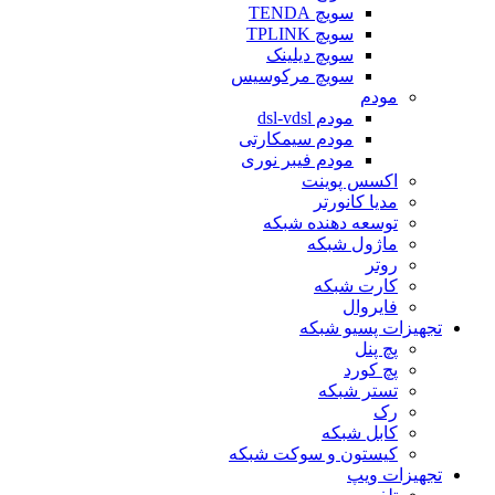
سویچ TENDA
سویچ TPLINK
سویچ دیلینک
سویچ مرکوسیس
مودم
مودم dsl-vdsl
مودم سیمکارتی
مودم فیبر نوری
اکسس پوینت
مدیا کانورتر
توسعه دهنده شبکه
ماژول شبکه
روتر
کارت شبکه
فایروال
تجهیزات پسیو شبکه
پچ پنل
پچ کورد
تستر شبکه
رک
کابل شبکه
کیستون و سوکت شبکه
تجهیزات ویپ