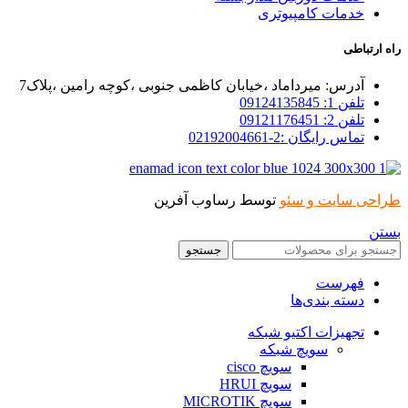
خدمات کامپیوتری
راه ارتباطی
آدرس: میرداماد ،خیابان کاظمی جنوبی ،کوچه رامین ،پلاک7
تلفن 1: 09124135845
تلفن 2: 09121176451
تماس رایگان :2-02192004661
طراحی سایت و سئو
توسط رساوب آفرین
بستن
جستجو
فهرست
دسته بندی‌ها
تجهیزات اکتیو شبکه
سویچ شبکه
سویچ cisco
سویچ HRUI
سویچ MICROTIK