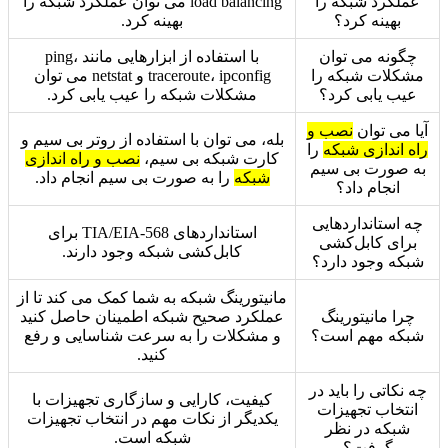
عملکرد شبکه را
load balancing می توان عملکرد شبکه را
بهینه کرد؟
بهینه کرد.
چگونه می توان
با استفاده از ابزارهایی مانند ping،
مشکلات شبکه را
traceroute، ipconfig و netstat می توان
عیب یابی کرد؟
مشکلات شبکه را عیب یابی کرد.
آیا می توان
نصب و
بله، می توان با استفاده از روتر بی سیم و
راه اندازی شبکه
را
کارت شبکه بی سیم،
نصب و راه اندازی
به صورت بی سیم
شبکه
را به صورت بی سیم انجام داد.
انجام داد؟
چه استانداردهایی
استانداردهای TIA/EIA-568 برای
برای کابل‌کشی
کابل‌کشی شبکه وجود دارند.
شبکه وجود دارد؟
مانیتورینگ شبکه به شما کمک می کند تا از
چرا مانیتورینگ
عملکرد صحیح شبکه اطمینان حاصل کنید
شبکه مهم است؟
و مشکلات را به سرعت شناسایی و رفع
کنید.
چه نکاتی را باید در
کیفیت، کارایی و سازگاری تجهیزات با
انتخاب تجهیزات
یکدیگر از نکات مهم در انتخاب تجهیزات
شبکه در نظر
شبکه است.
گرفت؟