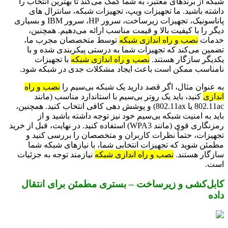
شبکه از برندهای معتبر، به شما کمک می‌کند تا بهترین انتخاب را
داشته باشید. ما تجهیزات ویپ، تجهیزات شبکه، سانترال های
پاناسونیک، تجهیزات زیرساخت، سرور HP، سرور IBM و بسیاری
دیگر را با کیفیت بالا و قیمت مناسب ارائه می‌دهیم. همچنین،
خدمات
نصب و راه اندازی شبکه
توسط متخصصان مجرب ما،
تضمین می‌کند که تجهیزات شما به درستی پیکربندی شده و با
یکدیگر سازگار هستند.
نصب و راه اندازی شبکه
با تجهیزات
نامناسب ممکن است باعث ایجاد مشکلات جدی در شبکه شود.
به عنوان مثال، اگر قصد دارید یک شبکه بی‌سیم را
نصب و راه
اندازی
کنید، باید یک روتر بی‌سیم با استاندارد مناسب (مانند
802.11ac یا 802.11ax) و پوشش دهی کافی انتخاب کنید. همچنین،
باید به امنیت شبکه بی‌سیم خود نیز توجه داشته باشید و از
رمزنگاری قوی (مانند WPA3) استفاده کنید. در نهایت، قبل از خرید
تجهیزات، حتماً نظرات کاربران و متخصصان را بررسی کنید و
مطمئن شوید که تجهیزات انتخابی شما، با نیازهای شبکه شما
سازگار هستند.
نصب و راه اندازی شبکه
نیازمند توجه به جزئیات
است.
کابل‌کشی و زیرساخت – بستری مطمئن برای انتقال
داده