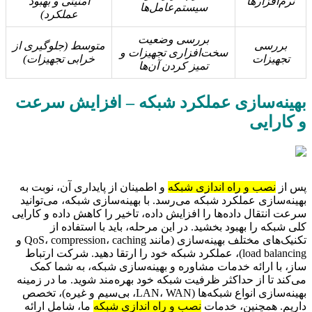
نرم‌افزارها
امنیتی و بهبود
سیستم‌عامل‌ها
عملکرد)
بررسی وضعیت
بررسی
متوسط (جلوگیری از
سخت‌افزاری تجهیزات و
تجهیزات
خرابی تجهیزات)
تمیز کردن آن‌ها
بهینه‌سازی عملکرد شبکه – افزایش سرعت
و کارایی
پس از
نصب و راه اندازی شبکه
و اطمینان از پایداری آن، نوبت به
بهینه‌سازی عملکرد شبکه می‌رسد. با بهینه‌سازی شبکه، می‌توانید
سرعت انتقال داده‌ها را افزایش داده، تاخیر را کاهش داده و کارایی
کلی شبکه را بهبود بخشید. در این مرحله، باید با استفاده از
تکنیک‌های مختلف بهینه‌سازی (مانند QoS، compression، caching و
load balancing)، عملکرد شبکه خود را ارتقا دهید. شرکت ارتباط
ساز، با ارائه خدمات مشاوره و بهینه‌سازی شبکه، به شما کمک
می‌کند تا از حداکثر ظرفیت شبکه خود بهره‌مند شوید. ما در زمینه
بهینه‌سازی انواع شبکه‌ها (LAN، WAN، بی‌سیم و غیره)، تخصص
داریم. همچنین، خدمات
نصب و راه اندازی شبکه
ما، شامل ارائه