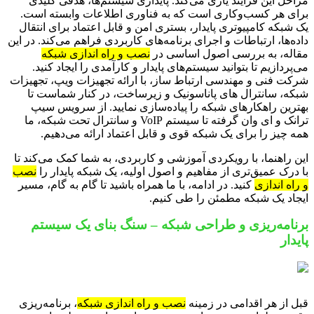
مراحل این فرایند یاری می‌کند. پایداری سیستم‌ها، هدفی کلیدی
برای هر کسب‌وکاری است که به فناوری اطلاعات وابسته است.
یک شبکه کامپیوتری پایدار، بستری امن و قابل اعتماد برای انتقال
داده‌ها، ارتباطات و اجرای برنامه‌های کاربردی فراهم می‌کند. در این
مقاله، به بررسی اصول اساسی در
نصب و راه اندازی شبکه
می‌پردازیم تا بتوانید سیستم‌های پایدار و کارآمدی را ایجاد کنید.
شرکت فنی و مهندسی ارتباط ساز، با ارائه تجهیزات ویپ، تجهیزات
شبکه، سانترال های پاناسونیک و زیرساخت، در کنار شماست تا
بهترین راهکارهای شبکه را پیاده‌سازی نمایید. از سرویس سیپ
ترانک و ای وان گرفته تا سیستم VoIP و سانترال تحت شبکه، ما
همه چیز را برای یک شبکه قوی و قابل اعتماد ارائه می‌دهیم.
این راهنما، با رویکردی آموزشی و کاربردی، به شما کمک می‌کند تا
با درک عمیق‌تری از مفاهیم و اصول اولیه، یک شبکه پایدار را
نصب
و راه اندازی
کنید. در ادامه، با ما همراه باشید تا گام به گام، مسیر
ایجاد یک شبکه مطمئن را طی کنیم.
برنامه‌ریزی و طراحی شبکه – سنگ بنای یک سیستم
پایدار
قبل از هر اقدامی در زمینه
نصب و راه اندازی شبکه
، برنامه‌ریزی