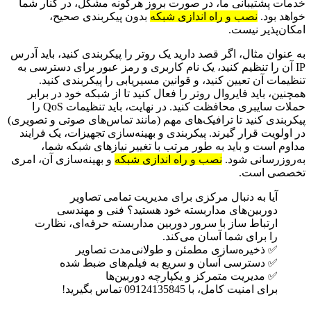
خدمات پشتیبانی ما، در صورت بروز هرگونه مشکل، در کنار شما
خواهد بود.
نصب و راه اندازی شبکه
بدون پیکربندی صحیح،
امکان‌پذیر نیست.
به عنوان مثال، اگر قصد دارید یک روتر را پیکربندی کنید، باید آدرس
IP آن را تنظیم کنید، یک نام کاربری و رمز عبور برای دسترسی به
تنظیمات آن تعیین کنید، و قوانین مسیریابی را پیکربندی کنید.
همچنین، باید فایروال روتر را فعال کنید تا از شبکه خود در برابر
حملات سایبری محافظت کنید. در نهایت، باید تنظیمات QoS را
پیکربندی کنید تا ترافیک‌های مهم (مانند تماس‌های صوتی و تصویری)
در اولویت قرار گیرند. پیکربندی و بهینه‌سازی تجهیزات، یک فرایند
مداوم است و باید به طور مرتب با تغییر نیازهای شبکه شما،
به‌روزرسانی شود.
نصب و راه اندازی شبکه
و بهینه‌سازی آن، امری
تخصصی است.
آیا به دنبال مرکزی برای مدیریت تمامی تصاویر
دوربین‌های مداربسته خود هستید؟ فنی و مهندسی
ارتباط ساز با سرور دوربین مداربسته حرفه‌ای، نظارت
را برای شما آسان می‌کند.
✅ ذخیره‌سازی مطمئن و طولانی‌مدت تصاویر
✅ دسترسی آسان و سریع به فیلم‌های ضبط شده
✅ مدیریت متمرکز و یکپارچه دوربین‌ها
برای امنیت کامل، با 09124135845 تماس بگیرید!