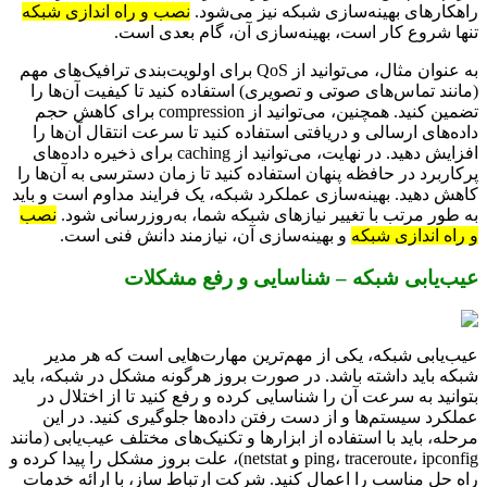
راهکارهای بهینه‌سازی شبکه نیز می‌شود.
نصب و راه اندازی شبکه
تنها شروع کار است، بهینه‌سازی آن، گام بعدی است.
به عنوان مثال، می‌توانید از QoS برای اولویت‌بندی ترافیک‌های مهم
(مانند تماس‌های صوتی و تصویری) استفاده کنید تا کیفیت آن‌ها را
تضمین کنید. همچنین، می‌توانید از compression برای کاهش حجم
داده‌های ارسالی و دریافتی استفاده کنید تا سرعت انتقال آن‌ها را
افزایش دهید. در نهایت، می‌توانید از caching برای ذخیره داده‌های
پرکاربرد در حافظه پنهان استفاده کنید تا زمان دسترسی به آن‌ها را
کاهش دهید. بهینه‌سازی عملکرد شبکه، یک فرایند مداوم است و باید
به طور مرتب با تغییر نیازهای شبکه شما، به‌روزرسانی شود.
نصب
و راه اندازی شبکه
و بهینه‌سازی آن، نیازمند دانش فنی است.
عیب‌یابی شبکه – شناسایی و رفع مشکلات
عیب‌یابی شبکه، یکی از مهم‌ترین مهارت‌هایی است که هر مدیر
شبکه باید داشته باشد. در صورت بروز هرگونه مشکل در شبکه، باید
بتوانید به سرعت آن را شناسایی کرده و رفع کنید تا از اختلال در
عملکرد سیستم‌ها و از دست رفتن داده‌ها جلوگیری کنید. در این
مرحله، باید با استفاده از ابزارها و تکنیک‌های مختلف عیب‌یابی (مانند
ping، traceroute، ipconfig و netstat)، علت بروز مشکل را پیدا کرده و
راه حل مناسب را اعمال کنید. شرکت ارتباط ساز، با ارائه خدمات