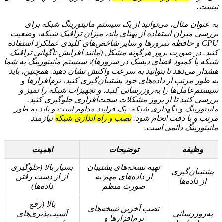
نیست.
به عنوان مثال، می‌توانید از یک سیستم مانیتورینگ شبکه برای
بررسی میزان استفاده از پهنای باند، میزان ترافیک شبکه، وضعیت
CPU و حافظه سرورها و سایر شاخص‌های کلیدی عملکرد استفاده
کنید. در صورت بروز هرگونه مشکل (مانند افزایش ناگهانی ترافیک
شبکه یا کمبود فضای دیسک در سرورها)، سیستم مانیتورینگ به شما
هشدار می‌دهد تا بتوانید به سرعت واکنش نشان دهید. همچنین، باید
به طور مرتب از داده‌های خود پشتیبان‌گیری کنید، نرم‌افزارها و
سیستم‌عامل‌ها را به‌روزرسانی کنید، و تجهیزات شبکه را تمیز و
بررسی کنید تا از بروز مشکلات سخت‌افزاری جلوگیری کنید.
مانیتورینگ و نگهداری شبکه، یک فرایند مداوم است و باید به طور
مرتب و با دقت انجام شود.
نصب و راه اندازی شبکه
نیازمند
مانیتورینگ دائمی است.
وظیفه
توضیحات
اهمیت
تهیه نسخه‌های پشتیبان
بسیار بالا (جلوگیری
پشتیبان‌گیری
از داده‌های مهم به
از از دست رفتن
از داده‌ها
صورت منظم
داده‌ها)
بالا (رفع
نصب آخرین نسخه‌های
به‌روزرسانی
آسیب‌پذیری‌های
نرم‌افزارها و