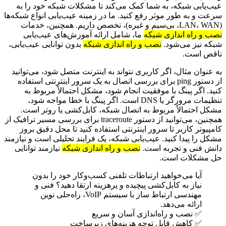
عیب‌یابی شبکه، به شما کمک می‌کند تا مشکلات شبکه خود را به
سرعت و به طور موثر رفع کنید. ما در زمینه عیب‌یابی انواع شبکه‌ها
(LAN، WAN، بی‌سیم و غیره)، تخصص داریم. همچنین، خدمات
نصب و راه اندازی شبکه
ما، شامل ارائه آموزش‌های عیب‌یابی
شبکه نیز می‌شود.
نصب و راه اندازی شبکه
بدون توانایی عیب‌یابی،
ناقص است.
به عنوان مثال، اگر کاربری نتواند به اینترنت متصل شود، می‌توانید
از دستور ping برای بررسی اتصال به یک سرور اینترنتی استفاده
کنید. اگر پینگ با موفقیت انجام شود، مشکل احتمالاً مربوط به
تنظیمات مرورگر یا DNS است. اگر پینگ با خطا مواجه شود،
مشکل احتمالاً مربوط به اتصال شبکه، کابل‌کشی یا روتر است.
همچنین، می‌توانید از دستور traceroute برای بررسی مسیر ترافیک از
کامپیوتر کاربر تا سرور اینترنتی استفاده کنید تا محل دقیق بروز
مشکل را پیدا کنید. عیب‌یابی شبکه، یک فرایند تحلیلی است و نیازمند
دانش فنی و تجربه است.
نصب و راه اندازی شبکه
نیازمند توانایی
حل مشکلات است.
آیا می‌خواهید ارتباطات تلفنی کسب‌وکار خود را بدون
نیاز به کابل‌کشی پیچیده و پرهزینه ارتقا دهید؟ فنی و
مهندسی ارتباط ساز با سیستم VoIP، راه‌حلی نوین
ارائه می‌دهد.
✅ نصب و راه‌اندازی آسان و سریع
✅ کاهش قابل توجه هزینه‌های زیرساخت