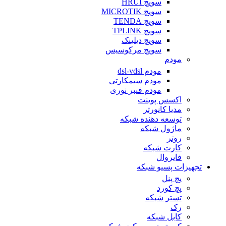
سویچ HRUI
سویچ MICROTIK
سویچ TENDA
سویچ TPLINK
سویچ دیلینک
سویچ مرکوسیس
مودم
مودم dsl-vdsl
مودم سیمکارتی
مودم فیبر نوری
اکسس پوینت
مدیا کانورتر
توسعه دهنده شبکه
ماژول شبکه
روتر
کارت شبکه
فایروال
تجهیزات پسیو شبکه
پچ پنل
پچ کورد
تستر شبکه
رک
کابل شبکه