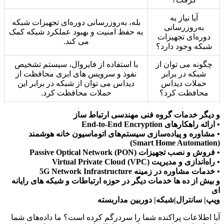
آیا نیاز به
بله، به‌روزرسانی دوره‌ای تجهیزات شبکه
به‌روزرسانی
به حفظ امنیت و بهبود عملکرد شبکه کمک
دوره‌ای تجهیزات
می کند.
شبکه وجود دارد؟
چگونه می توان از
با استفاده از فایروال، سیستم تشخیص
شبکه در برابر
نفوذ و سرویس های ابری محافظت از
حملات دیداس
دیداس می توان از شبکه در برابر این
محافظت کرد؟
حملات محافظت کرد.
و دیگر خدمات گروه فنی مهندسی ارتباط ساز
• ارائه راهکارهای End-to-End Encryption
• مشاوره و پیاده‌سازی سیستم‌های اتوماسیون خانه هوشمند
(Smart Home Automation)
• فروش و نصب تجهیزات Passive Optical Network (PON)
• راه‌اندازی و مدیریت Virtual Private Cloud (VPC)
• خدمات مشاوره در زمینه 5G Network Infrastructure
و بیش از ده ها خدمات دیگر در حوزه ارتباطات و شبکه های رایانه
ای
ویپ| سانترال|شبکه| دوربین مداربسته
آیا اطلاعات پراکنده شما را سردرگم کرده است؟ ما داده‌های شما