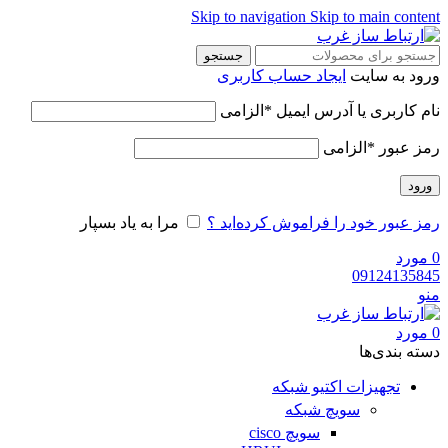
Skip to navigation
Skip to main content
جستجو
ورود به سایت
ایجاد حساب کاربری
نام کاربری یا آدرس ایمیل
*
الزامی
رمز عبور
*
الزامی
ورود
رمز عبور خود را فراموش کرده‌اید ؟
مرا به یاد بسپار
0
مورد
09124135845
منو
0
مورد
دسته‌ بندی‌ها
تجهیزات اکتیو شبکه
سویچ شبکه
سویچ cisco