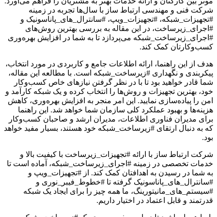
موثر بین کارکنان و ارائه خدمات بهتر به مشتریان را فراهم می‌آورد.
شرکت فنی و مهندسی ارتباط ساز با سال‌ها تجربه در زمینه
#تجهیزات_شبکه، #تجهیزات_ویپ، #سانترال_های_پاناسونیک و
#اجرای_زیرساخت، در این مقاله به بررسی بهترین روش‌های
#اجرای_زیرساخت_شبکه می‌پردازد تا به شما در افزایش بهره‌وری
کسب‌وکارتان کمک کند.
هدف از این راهنما، ارائه اطلاعات جامع و کاربردی در مورد انتخاب،
پیکربندی و نگهداری #زیرساخت_شبکه است. با مطالعه این مقاله،
شما قادر خواهید بود تا با در نظر گرفتن نیازهای خاص کسب‌وکار
خود، بهترین تجهیزات و روش‌ها را انتخاب کرده و یک شبکه کارآمد و
امن را پیاده‌سازی نمایید. این امر منجر به افزایش بهره‌وری، کاهش
هزینه‌ها و بهبود عملکرد کلی سازمان شما خواهد شد. این راهنما
برای مدیران فناوری اطلاعات، مدیران ارشد و صاحبان کسب‌وکار
که به دنبال ارتقای #زیرساخت_شبکه خود هستند، بسیار مفید خواهد
بود.
شرکت ارتباط ساز با ارائه #تجهیزات_زیرساخت با کیفیت بالا و
خدمات تخصصی در زمینه #اجرای_زیرساخت_شبکه، آماده است تا
به شما در رسیدن به اهدافتان کمک کند. از #تجهیزات_ویپ و
#سانترال_های_پاناسونیک گرفته تا #خطوط_فیبر_نوری و
#سیستم_های_مانیتورینگ، ما همه چیز را برای ایجاد یک شبکه
قدرتمند و قابل اعتماد در اختیار داریم.