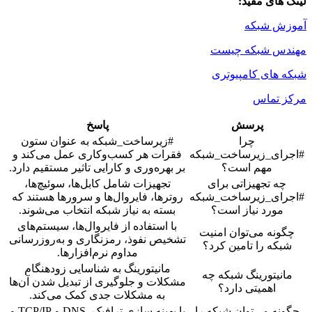
لینک های مفید:
آموزش شبکه
مهندس شبکه چیست
شبکه های کامپیوتری
مرکز تماس
پرسش
پاسخ
چرا
#زیرساخت_شبکه به عنوان ستون
#اجرای_زیرساخت_شبکه
فقرات هر کسب‌وکاری عمل می‌کند و
مهم است؟
بر بهره‌وری و کارایی تاثیر مستقیم دارد.
چه تجهیزاتی برای
تجهیزات شامل کابل‌ها، سوئیچ‌ها،
#اجرای_زیرساخت_شبکه
روترها، فایروال‌ها و سرورها هستند که
مورد نیاز است؟
بسته به نیاز شبکه انتخاب می‌شوند.
با استفاده از فایروال‌ها، سیستم‌های
چگونه می‌توان امنیت
تشخیص نفوذ، رمزنگاری و به‌روزرسانی
شبکه را تامین کرد؟
مداوم نرم‌افزارها.
مانیتورینگ به شناسایی زودهنگام
مانیتورینگ شبکه چه
مشکلات و جلوگیری از تبدیل شدن آن‌ها
اهمیتی دارد؟
به مشکلات جدی کمک می‌کند.
چگونه می‌توان شبکه را
با بهینه سازی ترافیک، DNS و TCP/IP و