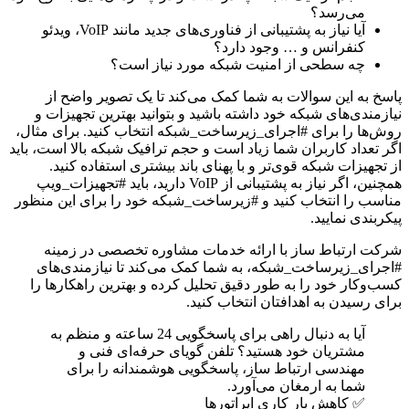
می‌رسد؟
آیا نیاز به پشتیبانی از فناوری‌های جدید مانند VoIP، ویدئو
کنفرانس و … وجود دارد؟
چه سطحی از امنیت شبکه مورد نیاز است؟
پاسخ به این سوالات به شما کمک می‌کند تا یک تصویر واضح از
نیازمندی‌های شبکه خود داشته باشید و بتوانید بهترین تجهیزات و
روش‌ها را برای #اجرای_زیرساخت_شبکه انتخاب کنید. برای مثال،
اگر تعداد کاربران شما زیاد است و حجم ترافیک شبکه بالا است، باید
از تجهیزات شبکه قوی‌تر و با پهنای باند بیشتری استفاده کنید.
همچنین، اگر نیاز به پشتیبانی از VoIP دارید، باید #تجهیزات_ویپ
مناسب را انتخاب کنید و #زیرساخت_شبکه خود را برای این منظور
پیکربندی نمایید.
شرکت ارتباط ساز با ارائه خدمات مشاوره تخصصی در زمینه
#اجرای_زیرساخت_شبکه، به شما کمک می‌کند تا نیازمندی‌های
کسب‌وکار خود را به طور دقیق تحلیل کرده و بهترین راهکارها را
برای رسیدن به اهدافتان انتخاب کنید.
آیا به دنبال راهی برای پاسخگویی 24 ساعته و منظم به
مشتریان خود هستید؟ تلفن گویای حرفه‌ای فنی و
مهندسی ارتباط ساز، پاسخگویی هوشمندانه را برای
شما به ارمغان می‌آورد.
✅ کاهش بار کاری اپراتورها