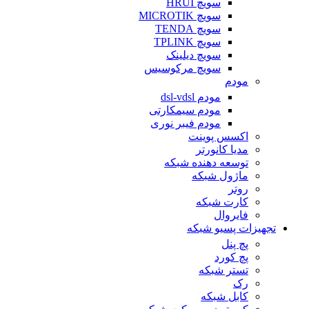
سویچ HRUI
سویچ MICROTIK
سویچ TENDA
سویچ TPLINK
سویچ دیلینک
سویچ مرکوسیس
مودم
مودم dsl-vdsl
مودم سیمکارتی
مودم فیبر نوری
اکسس پوینت
مدیا کانورتر
توسعه دهنده شبکه
ماژول شبکه
روتر
کارت شبکه
فایروال
تجهیزات پسیو شبکه
پچ پنل
پچ کورد
تستر شبکه
رک
کابل شبکه