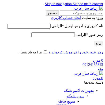
Skip to navigation
Skip to main content
جستجو
ورود به سایت
ایجاد حساب کاربری
نام کاربری یا آدرس ایمیل
*
الزامی
رمز عبور
*
الزامی
ورود
رمز عبور خود را فراموش کرده‌اید ؟
مرا به یاد بسپار
0
مورد
09124135845
منو
0
مورد
دسته‌ بندی‌ها
تجهیزات اکتیو شبکه
سویچ شبکه
سویچ cisco