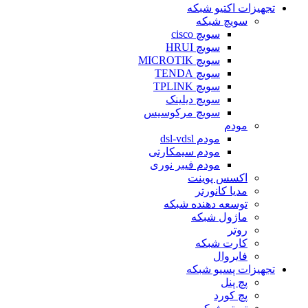
تجهیزات اکتیو شبکه
سویچ شبکه
سویچ cisco
سویچ HRUI
سویچ MICROTIK
سویچ TENDA
سویچ TPLINK
سویچ دیلینک
سویچ مرکوسیس
مودم
مودم dsl-vdsl
مودم سیمکارتی
مودم فیبر نوری
اکسس پوینت
مدیا کانورتر
توسعه دهنده شبکه
ماژول شبکه
روتر
کارت شبکه
فایروال
تجهیزات پسیو شبکه
پچ پنل
پچ کورد