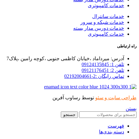
خدمات کامپیوتری
خدمات سانترال
خدمات شبکه و سرور
خدمات دوربین مدار بسته
خدمات کامپیوتری
راه ارتباطی
آدرس: میرداماد ،خیابان کاظمی جنوبی ،کوچه رامین ،پلاک7
تلفن 1: 09124135845
تلفن 2: 09121176451
تماس رایگان :2-02192004661
طراحی سایت و سئو
توسط رساوب آفرین
بستن
جستجو
فهرست
دسته بندی‌ها