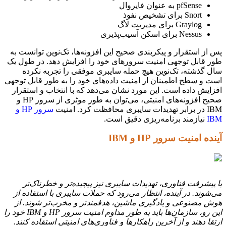
pfSense به عنوان فایروال
Snort برای تشخیص نفوذ
Graylog برای مدیریت لاگ
Nessus برای اسکن آسیب‌پذیری
پس از استقرار و پیکربندی صحیح این افزونه‌ها، تک‌نوین توانست به
طور قابل توجهی امنیت سرورهای خود را افزایش دهد. در طول یک
سال گذشته، تک‌نوین هیچ حمله سایبری موفقی را تجربه نکرده
است و سطح اطمینان از امنیت داده‌های خود را به طور قابل توجهی
افزایش داده است. این مورد نشان می‌دهد که با انتخاب و استقرار
صحیح افزونه‌های امنیتی، می‌توان به طور موثری از سرور HP و
IBM در برابر تهدیدات سایبری محافظت کرد. امنیت
سرور HP و
IBM
نیازمند برنامه‌ریزی دقیق است.
آینده امنیت سرور HP و IBM
با پیشرفت فناوری، تهدیدات سایبری نیز پیچیده‌تر و خطرناک‌تر
می‌شوند. در آینده، انتظار می‌رود که حملات سایبری با استفاده از
هوش مصنوعی و یادگیری ماشین، هدفمندتر و مخرب‌تر شوند. از
این رو، سازمان‌ها باید به طور مداوم امنیت سرور HP و IBM خود را
ارتقا دهند و از آخرین راهکارها و فناوری‌های امنیتی استفاده کنند.