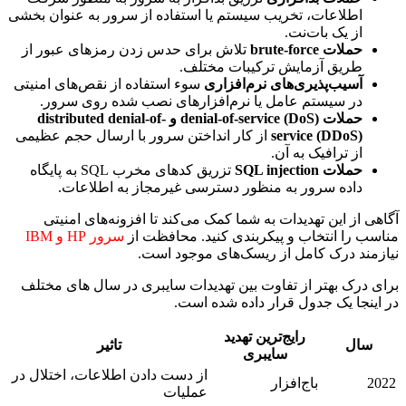
اطلاعات، تخریب سیستم یا استفاده از سرور به عنوان بخشی
از یک بات‌نت.
حملات brute-force
تلاش برای حدس زدن رمزهای عبور از
طریق آزمایش ترکیبات مختلف.
آسیب‌پذیری‌های نرم‌افزاری
سوء استفاده از نقص‌های امنیتی
در سیستم عامل یا نرم‌افزارهای نصب شده روی سرور.
حملات denial-of-service (DoS) و distributed denial-of-
service (DDoS)
از کار انداختن سرور با ارسال حجم عظیمی
از ترافیک به آن.
حملات SQL injection
تزریق کدهای مخرب SQL به پایگاه
داده سرور به منظور دسترسی غیرمجاز به اطلاعات.
آگاهی از این تهدیدات به شما کمک می‌کند تا افزونه‌های امنیتی
مناسب را انتخاب و پیکربندی کنید. محافظت از
سرور HP و IBM
نیازمند درک کامل از ریسک‌های موجود است.
برای درک بهتر از تفاوت بین تهدیدات سایبری در سال های مختلف
در اینجا یک جدول قرار داده شده است.
رایج‌ترین تهدید
سال
تاثیر
سایبری
از دست دادن اطلاعات، اختلال در
2022
باج‌افزار
عملیات