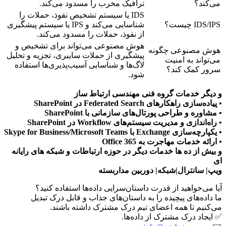
می‌کند؟
ترافیک مخرب را مسدود می‌کند.
IDS یا سیستم تشخیص نفوذ، حملات را
IDS/IPS چیست؟
شناسایی می‌کند و IPS یا سیستم پیشگیری
از نفوذ، حملات را مسدود می‌کند.
هوش مصنوعی می‌تواند برای تشخیص و
هوش مصنوعی چگونه
پیشگیری از حملات سایبری، تجزیه و تحلیل
می‌تواند به امنیت
لاگ‌ها و شناسایی آسیب‌پذیری‌ها استفاده
سرور کمک کند؟
شود.
و دیگر خدمات گروه فنی مهندسی ارتباط ساز
• پیاده‌سازی راهکارهای Federated Search در SharePoint
• مشاوره و طراحی پورتال‌های سازمانی با SharePoint
• راه‌اندازی و مدیریت سیستم‌های Workflow در SharePoint
• یکپارچه‌سازی Exchange با Skype for Business/Microsoft Teams
• ارائه خدمات مهاجرت به Office 365
و بیش از ده ها خدمات دیگر در حوزه ارتباطات و شبکه های رایانه
ای
ویپ| سانترال|شبکه| دوربین مداربسته
آیا می‌خواهید از قدرت داستان‌سرایی داده‌ها استفاده کنید؟
ما داده‌های پیچیده را به داستان‌های جذاب و قابل درک تبدیل
می‌کنیم تا همه اعضای تیم درک مشترک داشته باشند.
✅ ایجاد درک مشترک از داده‌ها.