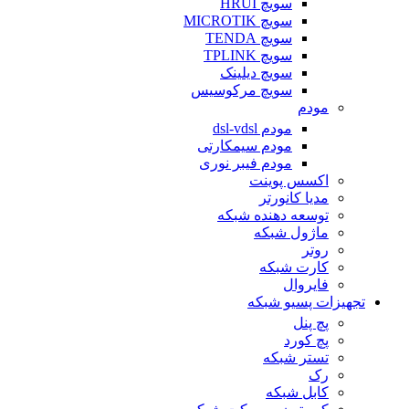
سویچ HRUI
سویچ MICROTIK
سویچ TENDA
سویچ TPLINK
سویچ دیلینک
سویچ مرکوسیس
مودم
مودم dsl-vdsl
مودم سیمکارتی
مودم فیبر نوری
اکسس پوینت
مدیا کانورتر
توسعه دهنده شبکه
ماژول شبکه
روتر
کارت شبکه
فایروال
تجهیزات پسیو شبکه
پچ پنل
پچ کورد
تستر شبکه
رک
کابل شبکه