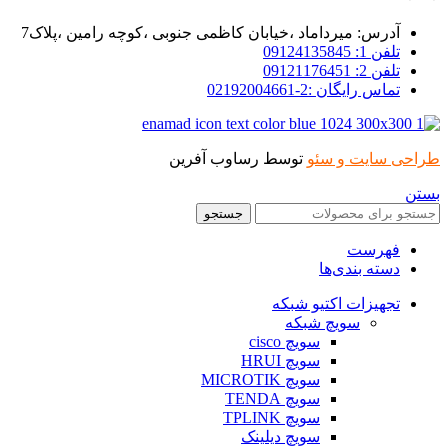
آدرس: میرداماد ،خیابان کاظمی جنوبی ،کوچه رامین ،پلاک7
تلفن 1: 09124135845
تلفن 2: 09121176451
تماس رایگان :2-02192004661
طراحی سایت و سئو
توسط رساوب آفرین
بستن
جستجو
فهرست
دسته بندی‌ها
تجهیزات اکتیو شبکه
سویچ شبکه
سویچ cisco
سویچ HRUI
سویچ MICROTIK
سویچ TENDA
سویچ TPLINK
سویچ دیلینک