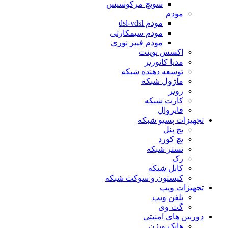
سویچ مرکوسیس
مودم
مودم dsl-vdsl
مودم سیمکارتی
مودم فیبر نوری
اکسس پوینت
مدیا کانورتر
توسعه دهنده شبکه
ماژول شبکه
روتر
کارت شبکه
فایروال
تجهیزات پسیو شبکه
پچ پنل
پچ کورد
تستر شبکه
رک
کابل شبکه
کیستون و سوکت شبکه
تجهیزات ویپ
تلفن ویپ
گت وی
دوربین های امنیتی
هایک ویژن