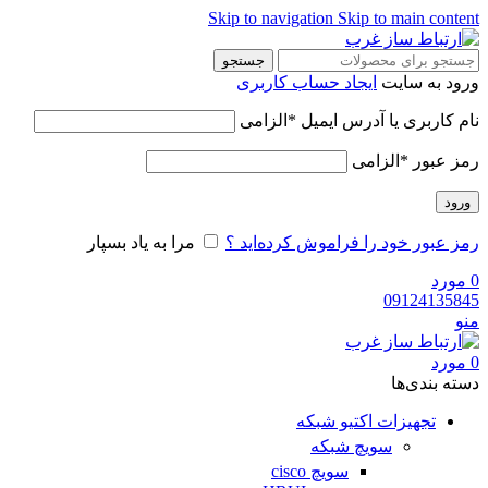
Skip to navigation
Skip to main content
جستجو
ورود به سایت
ایجاد حساب کاربری
نام کاربری یا آدرس ایمیل
*
الزامی
رمز عبور
*
الزامی
ورود
رمز عبور خود را فراموش کرده‌اید ؟
مرا به یاد بسپار
0
مورد
09124135845
منو
0
مورد
دسته‌ بندی‌ها
تجهیزات اکتیو شبکه
سویچ شبکه
سویچ cisco