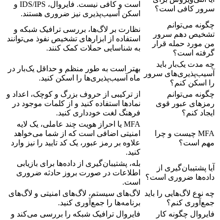
است و کافی نیست. فایروال، IDS/IPS و
سرور کافی است؟
اسکن آسیب‌پذیری نیز ضروری هستند.
چگونه می‌توانم
نظارت بر لاگ‌ها، بررسی ترافیک شبکه و
تشخیص دهم سرور
استفاده از ابزارهای تشخیص نفوذ می‌توانند
من مورد حمله قرار
به شناسایی حملات کمک کنند.
گرفته است؟
چه مدت یک‌بار باید
بهتر است به طور منظم و حداقل یک‌بار در
آسیب‌پذیری‌های سرور
ماه آسیب‌پذیری‌ها را اسکن کنید.
را اسکن کنم؟
چگونه می‌توانم
از ترکیبی از حروف بزرگ و کوچک، اعداد و
رمزهای عبور قوی
نمادها استفاده کنید و از کلمات موجود در
ایجاد کنم؟
فرهنگ لغت خودداری کنید.
MFA یا احراز هویت چند عاملی، یک لایه
MFA چیست و چرا
امنیتی اضافی است که از شما می‌خواهد
مهم است؟
علاوه بر رمز عبور، یک کد تایید را نیز وارد
کنید.
بله، پشتیبان‌گیری از داده‌ها برای بازیابی
آیا پشتیبان‌گیری از
اطلاعات در صورت بروز حادثه ضروری
داده‌ها ضروری است؟
است.
چه نوع لاگ‌هایی را باید
لاگ‌های سیستم، لاگ‌های امنیتی و لاگ‌های
جمع‌آوری کنم؟
برنامه‌ها را جمع‌آوری کنید.
فایروال چگونه کار
فایروال ترافیک شبکه را بررسی می‌کند و