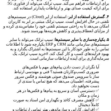
برای ارتباطات فراهم می‌کند. سیپ ترانک می‌تواند از فناوری 5G
برای ارائه کیفیت صدای بهتر و ارتباطات پایدارتر استفاده کند.
۴. گسترش استفاده از ابر
: استفاده از ابر (Cloud) در سیستم‌های
تلفنی در حال افزایش است. سیپ ترانک مبتنی بر ابر به کاربران
امکان می‌دهد تا به راحتی سیستم تلفنی خود را مقیاس‌بندی کرده و
از مزایای انعطاف‌پذیری و کاهش هزینه‌ها بهره‌مند شوند.
۵. یکپارچه‌سازی با سایر سیستم‌ها
: سیپ ترانک می‌تواند با سایر
سیستم‌های سازمانی مانند CRM و ERP یکپارچه شود تا اطلاعات
تماس را به طور خودکار با این سیستم‌ها به اشتراک بگذارد و به
بهبود فرآیندهای کسب و کار کمک کند. #خرید سیپ ترانک، یک
سرمایه‌گذاری برای آینده ارتباطات سازمانی است.
آیا نگران از دست دادن پیام‌های مهم یا فکس‌های
ضروری کسب‌وکارتان هستید؟ فنی و مهندسی ارتباط
ساز با سرویس صندوق صوتی هوشمند و فکس سرور
پیشرفته، اطمینان می‌دهد که هیچ تماس یا سندی از
دست نخواهید داد.
✅ دسترسی آسان و سریع به پیام‌ها و فکس‌ها در هر
زمان و مکان
✅ کاهش مصرف کاغذ و نگهداری امن اسناد به صورت
کاملاً دیجیتال
✅ افزایش کارایی و سازماندهی بهتر تمامی ارتباطات و