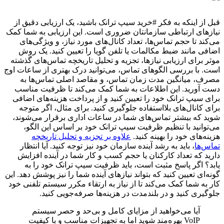
قبل از اینکه به فکر #خرید سیپ ترانک باشید، یک ارزیابی دقیق از
نیازهای ارتباطی سازمانتان ضروری است. این ارزیابی به شما کمک
می‌کند تا حجم تماس‌ها، تعداد کانال‌های مورد نیاز، و ویژگی‌های
اضافی مانند ضبط مکالمات یا تلفن گویا را تعیین کنید. یک روش
موثر برای ارزیابی نیازها، تجزیه و تحلیل تاریخچه تماس‌های گذشته
است. با بررسی الگوهای تماس، می‌توانید درک بهتری از ساعات اوج
مصرف، میانگین مدت زمان تماس، و مقاصد اصلی تماس‌ها به
دست آورید. این اطلاعات به شما کمک می‌کند تا ظرفیت مناسب
برای سیپ ترانک خود را تعیین کنید و از پرداخت هزینه‌های اضافی
برای کانال‌های بلااستفاده جلوگیری کنید. برای مثال، اگر متوجه
شوید که بیشتر تماس‌های شما در ساعات اداری برقرار می‌شوند،
می‌توانید با تنظیم ظرفیت سیپ ترانک خود بر اساس این الگو،
هزینه‌های خود را بهینه کنید.
علاوه بر تجزیه و تحلیل تاریخچه
تماس‌ها
، باید به رشد آینده سازمان خود نیز توجه کنید. آیا انتظار
دارید که تعداد کارکنان یا حجم کسب و کار شما در آینده افزایش
یابد؟ اگر پاسخ مثبت است، باید ظرفیت سیپ ترانک خود را به
گونه‌ای تعیین کنید که بتواند نیازهای آینده شما را نیز پوشش دهد. این
کار به شما کمک می‌کند تا از نیاز به ارتقاء مکرر سیستم تلفنی خود
جلوگیری کنید و در بلندمدت در هزینه‌ها صرفه‌جویی کنید.
آیا می‌خواهید از مزایای کامل و بی‌حد و حصر سیستم
VoIP بهره‌مند شوید اما به تجهیزات مناسب و با کیفیت