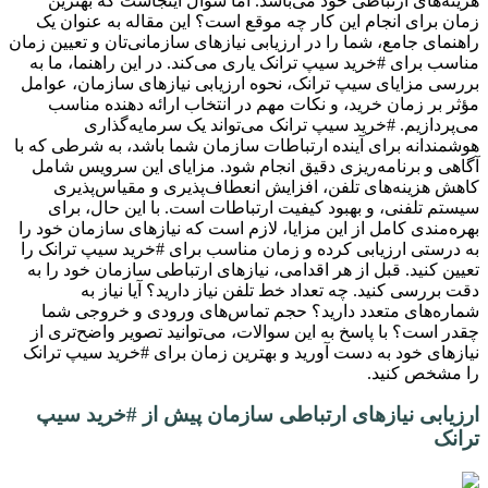
هزینه‌های ارتباطی خود می‌باشد. اما سوال اینجاست که بهترین
زمان برای انجام این کار چه موقع است؟ این مقاله به عنوان یک
راهنمای جامع، شما را در ارزیابی نیازهای سازمانی‌تان و تعیین زمان
مناسب برای #خرید سیپ ترانک یاری می‌کند. در این راهنما، ما به
بررسی مزایای سیپ ترانک، نحوه ارزیابی نیازهای سازمان، عوامل
مؤثر بر زمان خرید، و نکات مهم در انتخاب ارائه دهنده مناسب
می‌پردازیم. #خرید سیپ ترانک می‌تواند یک سرمایه‌گذاری
هوشمندانه برای آینده ارتباطات سازمان شما باشد، به شرطی که با
آگاهی و برنامه‌ریزی دقیق انجام شود. مزایای این سرویس شامل
کاهش هزینه‌های تلفن، افزایش انعطاف‌پذیری و مقیاس‌پذیری
سیستم تلفنی، و بهبود کیفیت ارتباطات است. با این حال، برای
بهره‌مندی کامل از این مزایا، لازم است که نیازهای سازمان خود را
به درستی ارزیابی کرده و زمان مناسب برای #خرید سیپ ترانک را
تعیین کنید. قبل از هر اقدامی، نیازهای ارتباطی سازمان خود را به
دقت بررسی کنید. چه تعداد خط تلفن نیاز دارید؟ آیا نیاز به
شماره‌های متعدد دارید؟ حجم تماس‌های ورودی و خروجی شما
چقدر است؟ با پاسخ به این سوالات، می‌توانید تصویر واضح‌تری از
نیازهای خود به دست آورید و بهترین زمان برای #خرید سیپ ترانک
را مشخص کنید.
ارزیابی نیازهای ارتباطی سازمان پیش از #خرید سیپ
ترانک