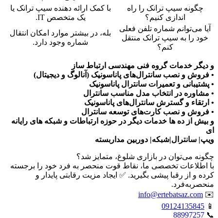
چگونه سیپ ترانک را راه
با کمک ارائه دهنده سیپ ترانک یا
اندازی کنیم؟
یک متخصص IT.
آیا می‌توانم شماره تلفن فعلی
بله، در بیشتر موارد امکان انتقال
خود را به سیپ ترانک منتقل
شماره وجود دارد.
کنم؟
و دیگر خدمات گروه فنی مهندسی ارتباط ساز
• فروش و نصب سانترال‌های پاناسونیک (آنالوگ و دیجیتال)
• پشتیبانی و تعمیرات سانترال پاناسونیک
• مشاوره در انتخاب مدل مناسب سانترال
• ارتقاء و گسترش سانترال‌های پاناسونیک
• فروش و نصب کارت‌های توسعه سانترال
و بیش از ده ها خدمات دیگر در حوزه ارتباطات و شبکه های رایانه
ای
ویپ| سانترال|شبکه| دوربین مداربسته
چگونه می‌توان در بازاری شلوغ، متمایز شد؟
با اطلاعات تخصصی ما، نقاط قوت منحصر به فرد خود را برجسته
کرده و از رقبا پیشی بگیرید. ✅ ایجاد مزیت رقابتی پایدار و
منحصربه‌فرد.
info@ertebatsaz.com
✉️
09124135845
📱
88997257
📞