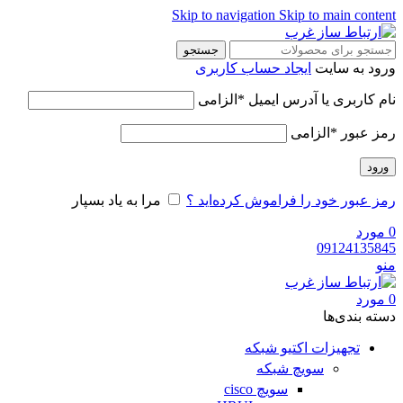
Skip to navigation
Skip to main content
جستجو
ورود به سایت
ایجاد حساب کاربری
نام کاربری یا آدرس ایمیل
*
الزامی
رمز عبور
*
الزامی
ورود
رمز عبور خود را فراموش کرده‌اید ؟
مرا به یاد بسپار
0
مورد
09124135845
منو
0
مورد
دسته‌ بندی‌ها
تجهیزات اکتیو شبکه
سویچ شبکه
سویچ cisco