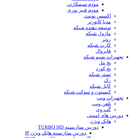
مودم سیمکارتی
مودم فیبر نوری
اکسس پوینت
مدیا کانورتر
توسعه دهنده شبکه
ماژول شبکه
روتر
کارت شبکه
فایروال
تجهیزات پسیو شبکه
پچ پنل
پچ کورد
تستر شبکه
رک
کابل شبکه
کیستون و سوکت شبکه
تجهیزات ویپ
تلفن ویپ
گت وی
دوربین های امنیتی
هایک ویژن
دوربین مداربسته TURBO HD
دوربین مداربسته هایک ویژن IP