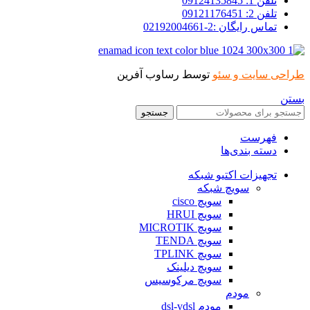
تلفن 1: 09124135845
تلفن 2: 09121176451
تماس رایگان :2-02192004661
طراحی سایت و سئو
توسط رساوب آفرین
بستن
جستجو
فهرست
دسته بندی‌ها
تجهیزات اکتیو شبکه
سویچ شبکه
سویچ cisco
سویچ HRUI
سویچ MICROTIK
سویچ TENDA
سویچ TPLINK
سویچ دیلینک
سویچ مرکوسیس
مودم
مودم dsl-vdsl