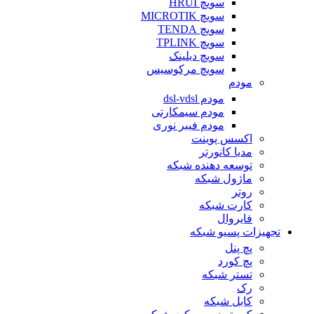
سویچ HRUI
سویچ MICROTIK
سویچ TENDA
سویچ TPLINK
سویچ دیلینک
سویچ مرکوسیس
مودم
مودم dsl-vdsl
مودم سیمکارتی
مودم فیبر نوری
اکسس پوینت
مدیا کانورتر
توسعه دهنده شبکه
ماژول شبکه
روتر
کارت شبکه
فایروال
تجهیزات پسیو شبکه
پچ پنل
پچ کورد
تستر شبکه
رک
کابل شبکه