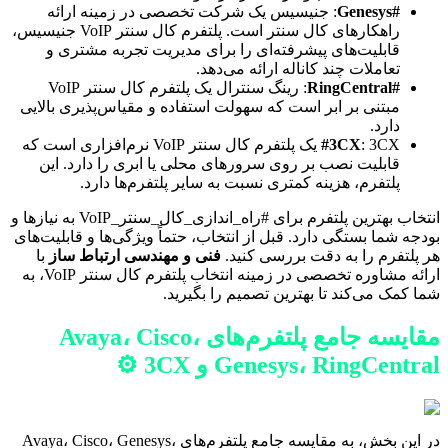
#Genesys
: جنیسیس یک شرکت تخصصی در زمینه ارائه
راهکارهای کال سنتر است. پلتفرم کال سنتر VoIP جنیسیس،
قابلیت‌های پیشرفته‌ای را برای مدیریت تجربه مشتری و
تعاملات چند کاناله ارائه می‌دهد.
#RingCentral
: رینگ سنترال یک پلتفرم کال سنتر VoIP
مبتنی بر ابر است که سهولت استفاده و مقیاس‌پذیری بالایی
دارد.
#3CX
: 3CX یک پلتفرم کال سنتر VoIP نرم‌افزاری است که
قابلیت نصب بر روی سرورهای محلی یا ابری را دارد. این
پلتفرم، هزینه کمتری نسبت به سایر پلتفرم‌ها دارد.
انتخاب بهترین پلتفرم برای #راه_اندازی_کال_سنتر_VoIP به نیازها و
بودجه شما بستگی دارد. قبل از انتخاب، حتماً ویژگی‌ها و قابلیت‌های
هر پلتفرم را به دقت بررسی کنید.
فنی و مهندسی ارتباط ساز
با
ارائه مشاوره تخصصی در زمینه انتخاب پلتفرم کال سنتر VoIP، به
شما کمک می‌کند تا بهترین تصمیم را بگیرید.
مقایسه جامع پلتفرم‌های Avaya، Cisco،
Genesys، RingCentral و 3CX ⚙️
در این بخش، به مقایسه جامع پلتفرم‌های Avaya، Cisco، Genesys،