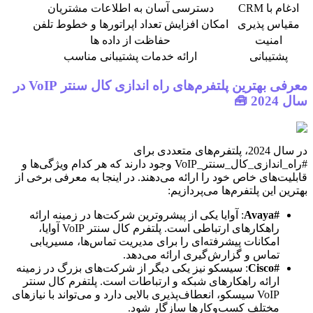
ادغام با CRM
دسترسی آسان به اطلاعات مشتریان
مقیاس پذیری
امکان افزایش تعداد اپراتورها و خطوط تلفن
امنیت
حفاظت از داده ها
پشتیبانی
ارائه خدمات پشتیبانی مناسب
معرفی بهترین پلتفرم‌های راه اندازی کال سنتر VoIP در
سال 2024 🧰
در سال 2024، پلتفرم‌های متعددی برای
#راه_اندازی_کال_سنتر_VoIP وجود دارند که هر کدام ویژگی‌ها و
قابلیت‌های خاص خود را ارائه می‌دهند. در اینجا به معرفی برخی از
بهترین این پلتفرم‌ها می‌پردازیم:
#Avaya
: آوایا یکی از پیشروترین شرکت‌ها در زمینه ارائه
راهکارهای ارتباطی است. پلتفرم کال سنتر VoIP آوایا،
امکانات پیشرفته‌ای را برای مدیریت تماس‌ها، مسیریابی
تماس و گزارش‌گیری ارائه می‌دهد.
#Cisco
: سیسکو نیز یکی دیگر از شرکت‌های بزرگ در زمینه
ارائه راهکارهای شبکه و ارتباطات است. پلتفرم کال سنتر
VoIP سیسکو، انعطاف‌پذیری بالایی دارد و می‌تواند با نیازهای
مختلف کسب‌وکارها سازگار شود.