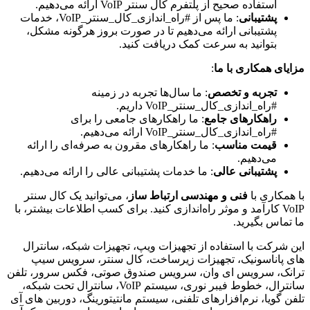
استفاده صحیح از پلتفرم کال سنتر VoIP ارائه می‌دهیم.
پشتیبانی
: ما پس از #راه_اندازی_کال_سنتر_VoIP، خدمات
پشتیبانی ارائه می‌دهیم تا در صورت بروز هرگونه مشکل،
بتوانید به سرعت کمک دریافت کنید.
مزایای همکاری با ما
:
تجربه و تخصص
: ما سال‌ها تجربه در زمینه
#راه_اندازی_کال_سنتر_VoIP داریم.
راهکارهای جامع
: ما راهکارهای جامعی را برای
#راه_اندازی_کال_سنتر_VoIP ارائه می‌دهیم.
قیمت مناسب
: ما راهکارهای مقرون به صرفه‌ای را ارائه
می‌دهیم.
پشتیبانی عالی
: ما خدمات پشتیبانی عالی را ارائه می‌دهیم.
با همکاری با
فنی و مهندسی ارتباط ساز
، می‌توانید یک کال سنتر
VoIP کارآمد و موثر راه‌اندازی کنید. برای کسب اطلاعات بیشتر، با
ما تماس بگیرید.
این شرکت با استفاده از تجهیزات ویپ، تجهیزات شبکه، سانترال
های پاناسونیک، تجهیزات زیرساخت، کال سنتر، سرویس سیپ
ترانک، سرویس ای وان، سرویس صندوق صوتی، فکس سرور، تلفن
سانترال، خطوط فیبر نوری، سیستم VoIP، سانترال تحت شبکه،
تلفن گویا، نرم‌افزارهای تلفنی، سیستم مانتیتورینگ، دوربین های آی