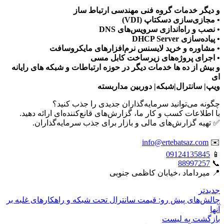
و دیگر خدمات گروه فنی مهندسی ارتباط ساز
• مجازی‌سازی دسکتاپ (VDI)
• نصب و راه‌اندازی سرویس‌های DNS
• پیاده‌سازی DHCP Server
• مشاوره و خرید لایسنس نرم‌افزارهای مایکروسافت
• اجرای پروژه‌های زیرساخت کابل مسی
و بیش از ده ها خدمات دیگر در حوزه ارتباطات و شبکه های رایانه
ای
ویپ| سانترال|شبکه| دوربین مداربسته
چگونه می‌توانید سرمایه‌گذاران جدیدی را جذب کنید؟
با اطلاعات کسب و کار ما، گزارش‌های قانع‌کننده‌ای ارائه دهید.
✅ تهیه گزارش‌های مالی و بازار برای جذب سرمایه‌گذاران.
info@ertebatsaz.com
✉️
09124135845
📱
88997257
📞
📍 میرداماد ،خیابان کاظمی جنوبی
جدیدتر
چالش‌های پیش رو: قیمت سانترال تحت شبکه و راهکارهای غلبه بر
آنها
بازگشت بە لیست