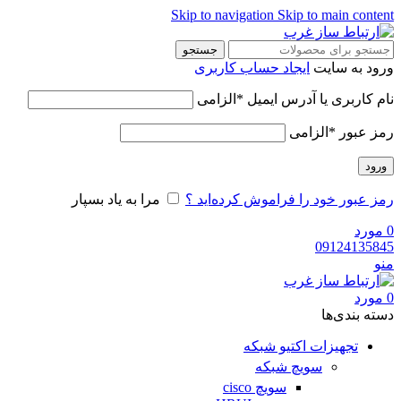
Skip to navigation
Skip to main content
جستجو
ورود به سایت
ایجاد حساب کاربری
نام کاربری یا آدرس ایمیل
*
الزامی
رمز عبور
*
الزامی
ورود
رمز عبور خود را فراموش کرده‌اید ؟
مرا به یاد بسپار
0
مورد
09124135845
منو
0
مورد
دسته‌ بندی‌ها
تجهیزات اکتیو شبکه
سویچ شبکه
سویچ cisco