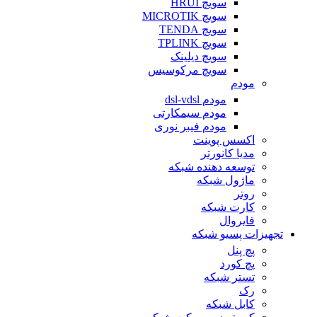
سویچ HRUI
سویچ MICROTIK
سویچ TENDA
سویچ TPLINK
سویچ دیلینک
سویچ مرکوسیس
مودم
مودم dsl-vdsl
مودم سیمکارتی
مودم فیبر نوری
اکسس پوینت
مدیا کانورتر
توسعه دهنده شبکه
ماژول شبکه
روتر
کارت شبکه
فایروال
تجهیزات پسیو شبکه
پچ پنل
پچ کورد
تستر شبکه
رک
کابل شبکه