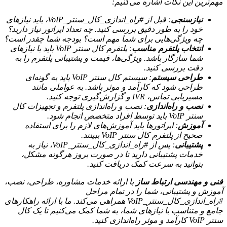
مهم‌ترین این نکات اشاره می‌کنیم:
نیازسنجی
: قبل از #راه_اندازی_کال_سنتر_VoIP، باید نیازهای
خود را به طور دقیق بررسی کنید. چه تعداد اپراتور نیاز دارید؟
چه ویژگی‌هایی برای شما مهم است؟ بودجه شما چقدر است؟
انتخاب پلتفرم مناسب
: پلتفرم کال سنتر VoIP باید با نیازهای
شما سازگار باشد. ویژگی‌ها، قیمت و پشتیبانی پلتفرم را به
دقت بررسی کنید.
طراحی سیستم
: سیستم کال سنتر VoIP باید به گونه‌ای
طراحی شود که کارآمد و موثر باشد. به عواملی مانند
مسیریابی تماس، IVR و گزارش‌گیری توجه کنید.
نصب و راه‌اندازی
: نصب و راه‌اندازی پلتفرم و تجهیزات کال
سنتر VoIP باید توسط افراد متخصص انجام شود.
آموزش
: اپراتورها باید آموزش‌های لازم را برای استفاده
صحیح از پلتفرم کال سنتر VoIP ببینند.
پشتیبانی
: پس از #راه_اندازی_کال_سنتر_VoIP، نیاز به
خدمات پشتیبانی دارید تا در صورت بروز هرگونه مشکل،
بتوانید به سرعت کمک دریافت کنید.
فنی و مهندسی ارتباط ساز
با ارائه خدمات مشاوره، طراحی، نصب،
آموزش و پشتیبانی، شما را در تمام مراحل
#راه_اندازی_کال_سنتر_VoIP همراهی می‌کند. ما با ارائه راهکارهای
جامع و متناسب با نیازهای شما، به شما کمک می‌کنیم تا یک کال
سنتر VoIP کارآمد و موثر راه‌اندازی کنید.