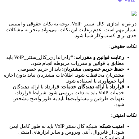
در #راه_اندازی_کال_سنتر_VoIP، توجه به نکات حقوقی و امنیتی
بسیار مهم است. عدم رعایت این نکات، می‌تواند منجر به مشکلات
جدی برای کسب‌وکار شما شود.
نکات حقوقی
:
رعایت قوانین و مقررات
: #راه_اندازی_کال_سنتر_VoIP باید
مطابق با قوانین و مقررات مربوطه انجام شود.
حفظ حریم خصوصی مشتریان
: باید از حریم خصوصی
مشتریان محافظت شود. اطلاعات مشتریان نباید بدون اجازه
آنها جمع‌آوری یا استفاده شود.
قرارداد با ارائه دهندگان خدمات
: قرارداد با ارائه دهندگان
خدمات VoIP باید به دقت بررسی شود. شرایط قرارداد،
تعهدات طرفین و مسئولیت‌ها باید به طور واضح مشخص
شود.
نکات امنیتی
:
امنیت شبکه
: شبکه کال سنتر VoIP باید به طور کامل ایمن
شود. از فایروال، آنتی ویروس و سایر ابزارهای امنیتی
استفاده کنید.