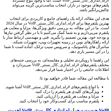
#راه_اندازی_کال_سنتر_VoIP است. اما با وجود تنوع گسترده
پلتفرم‌های موجود در بازار، انتخاب مناسب‌ترین گزینه می‌تواند
چالش‌برانگیز باشد.
هدف این مقاله، ارائه یک راهنمای جامع و کاربردی برای انتخاب
بهترین پلتفرم‌ها برای #راه_اندازی_کال_سنتر_VoIP در سال 2024
است. ما در این مقاله، به بررسی دقیق ویژگی‌ها، مزایا و معایب هر
پلتفرم می‌پردازیم و به شما کمک می‌کنیم تا با در نظر گرفتن نیازها
و بودجه خود، بهترین تصمیم را بگیرید. فنی و مهندسی ارتباط ساز با
ارائه راهکارهای نوین در زمینه تجهیزات ویپ، تجهیزات شبکه،
سانترال های پاناسونیک، و سرویس سیپ ترانک، آماده است تا شما
را در این مسیر یاری دهد.
این راهنما با رویکردی تحلیلی و مقایسه‌ای، به بررسی جنبه‌های
مختلف پلتفرم‌های #راه_اندازی_کال_سنتر_VoIP می‌پردازد و
اطلاعات جامعی را در اختیار شما قرار می‌دهد.
با مطالعه این مقاله، شما قادر خواهید بود تا:
با انواع پلتفرم‌های #راه_اندازی_کال_سنتر_VoIP آشنا شوید.
ویژگی‌های کلیدی هر پلتفرم را درک کنید.
مزایا و معایب هر پلتفرم را ارزیابی کنید.
پلتفرم مناسب برای کسب‌وکار خود را انتخاب کنید.
VoIP چیست و چرا راه اندازی کال سنتر VoIP اهمیت