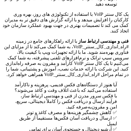
توسعه دهید
یک کال سنتر VoIP با استفاده از تکنولوژی های روز، بهره وری
کارکنان را افزایش میدهد و با ارائه گزارش های دقیق تر به مدیران
کمک می کند تا تصمیمات بهتری در جهت بهبود عملکرد سازمان خود
اتخاذ کنند.
فنی و مهندسی ارتباط ساز
با ارائه راهکارهای جامع در زمینه
#راه_اندازی_کال_سنتر_VoIP، به شما کمک می‌کند تا از مزایای این
فناوری بهره‌مند شوید. ما با ارائه تجهیزات ویپ با کیفیت بالا،
سرویس سیپ ترانک و نرم‌افزارهای تلفنی پیشرفته، به شما کمک
می‌کنیم تا یک کال سنتر VoIP کارآمد و مقرون به صرفه راه‌اندازی
کنید. این شرکت با ارائه خدمات نصب، آموزش و پشتیبانی، شما را
در تمام مراحل #راه_اندازی_کال_سنتر_VoIP همراهی خواهد کرد.
آیا هنوز از دستگاه‌های فکس قدیمی، پرهزینه و ناکارآمد
استفاده می‌کنید که باعث اتلاف وقت و کاغذ می‌شوند؟
با فکس سرور مدرن از فنی و مهندسی ارتباط ساز،
فرآیند ارسال و دریافت فکس را کاملاً دیجیتالی، سریع،
امن و مقرون‌به‌صرفه کنید.
✅ کاهش چشمگیر هزینه‌ها و مصرف کاغذ و تونر
✅ ارسال و دریافت آسان فکس‌ها مستقیماً از طریق
ایمیل
✅ آرشیو دیجیتال و جستجوی آسان برای تمامی