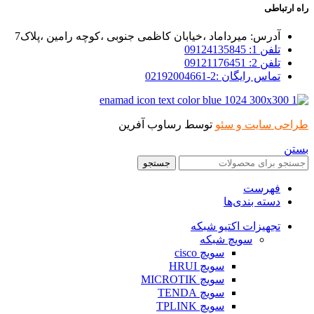
راه ارتباطی
آدرس: میرداماد ،خیابان کاظمی جنوبی ،کوچه رامین ،پلاک7
تلفن 1: 09124135845
تلفن 2: 09121176451
تماس رایگان :2-02192004661
طراحی سایت و سئو
توسط رساوب آفرین
بستن
جستجو
فهرست
دسته بندی‌ها
تجهیزات اکتیو شبکه
سویچ شبکه
سویچ cisco
سویچ HRUI
سویچ MICROTIK
سویچ TENDA
سویچ TPLINK