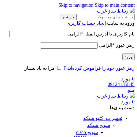
Skip to navigation
Skip to main content
جستجو
ورود به سایت
ایجاد حساب کاربری
نام کاربری یا آدرس ایمیل
*
الزامی
رمز عبور
*
الزامی
ورود
رمز عبور خود را فراموش کرده‌اید ؟
مرا به یاد بسپار
0
مورد
09124135845
منو
0
مورد
دسته‌ بندی‌ها
تجهیزات اکتیو شبکه
سویچ شبکه
سویچ cisco