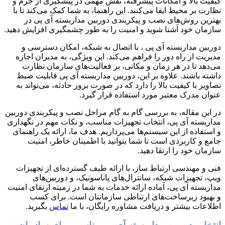
کیفیت بالا و امکانات پیشرفته، نقش مهمی در پیشگیری از جرم و
نظارت بر محیط ایفا می‌کنند. این راهنما، به شما کمک می‌کند تا با
بهترین روش‌های نصب و پیکربندی دوربین مداربسته آی پی در
سازمان خود آشنا شوید و امنیت را به طور چشمگیری افزایش دهید.
دوربین مداربسته آی پی ، با اتصال به شبکه، امکان دسترسی و
مدیریت از راه دور را فراهم می‌کند. این ویژگی، به مدیران اجازه
می‌دهد تا در هر زمان و مکانی، بر فعالیت‌های سازمان نظارت
داشته باشند. علاوه بر این، دوربین مداربسته آی پی قابلیت ضبط
تصاویر با کیفیت بالا را دارد که در صورت بروز حادثه، می‌تواند به
عنوان مدرک معتبر مورد استفاده قرار گیرد.
در این مقاله، به بررسی گام به گام مراحل نصب و پیکربندی دوربین
مداربسته آی پی، انتخاب تجهیزات مناسب، و نکات مهم در نگهداری
و استفاده از این سیستم‌ها می‌پردازیم. هدف ما، ارائه یک راهنمای
جامع و کاربردی است تا شما بتوانید با اطمینان خاطر، امنیت
سازمان خود را ارتقا دهید.
فنی و مهندسی ارتباط ساز، با ارائه طیف گسترده‌ای از تجهیزات
ویپ، تجهیزات شبکه، سانترال‌های پاناسونیک، و دوربین‌های
مداربسته آی پی، آماده ارائه خدمات به شما در زمینه ارتقای امنیت
و بهبود زیرساخت‌های ارتباطی سازمانتان است. برای کسب
اطلاعات بیشتر و دریافت مشاوره رایگان، با ما
تماس
بگیرید.