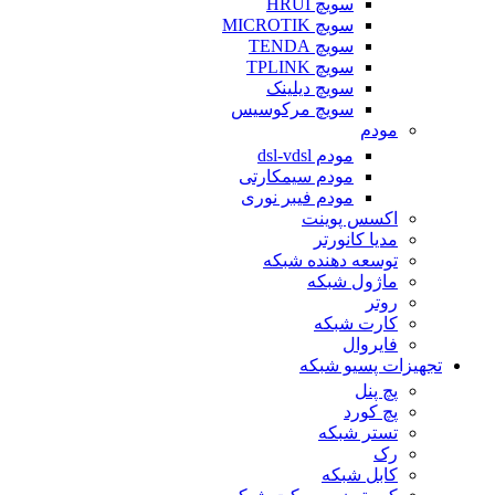
سویچ HRUI
سویچ MICROTIK
سویچ TENDA
سویچ TPLINK
سویچ دیلینک
سویچ مرکوسیس
مودم
مودم dsl-vdsl
مودم سیمکارتی
مودم فیبر نوری
اکسس پوینت
مدیا کانورتر
توسعه دهنده شبکه
ماژول شبکه
روتر
کارت شبکه
فایروال
تجهیزات پسیو شبکه
پچ پنل
پچ کورد
تستر شبکه
رک
کابل شبکه