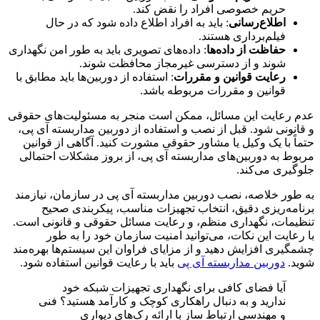
حریم خصوصی افراد را نقض کند.
اطلاع‌رسانی
: باید به افراد اطلاع داده شود که در حال
فیلم‌برداری هستند.
حفاظت از داده‌ها
: داده‌های تصویری باید به طور امن نگهداری
شوند و از دسترسی غیرمجاز محافظت شوند.
رعایت قوانین و مقررات
: استفاده از دوربین‌ها باید مطابق با
قوانین و مقررات مربوطه باشد.
عدم رعایت این مسائل، ممکن است منجر به مسئولیت‌های حقوقی
و قانونی شود. قبل از نصب و استفاده از دوربین مداربسته آی پی،
حتماً با یک وکیل یا مشاور حقوقی مشورت کنید. آگاهی از قوانین
مربوط به دوربین‌های مداربسته آی پی، از بروز مشکلات احتمالی
جلوگیری می‌کند.
به طور خلاصه، نصب دوربین مداربسته آی پی در سازمان، نیازمند
برنامه‌ریزی دقیق، انتخاب تجهیزات مناسب، پیکربندی صحیح
تنظیمات، نگهداری منظم، و رعایت مسائل حقوقی و قانونی است.
با رعایت این نکات، می‌توانید امنیت سازمان خود را به طور
چشمگیری افزایش دهید و از مزایای فراوان این سیستم‌ها بهره‌مند
شوید.
دوربین مداربسته آی پی
باید با رعایت قوانین استفاده شود.
آیا فضای کافی برای نگهداری تجهیزات شبکه خود
ندارید و به دنبال راهکاری کوچک و کارآمد هستید؟ فنی
و مهندسی ارتباط ساز با ارائه رک‌های دیواری