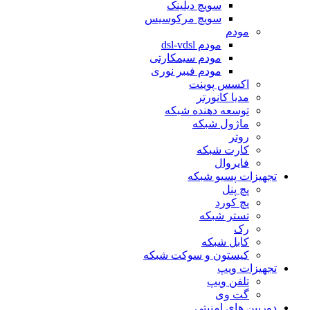
سویچ دیلینک
سویچ مرکوسیس
مودم
مودم dsl-vdsl
مودم سیمکارتی
مودم فیبر نوری
اکسس پوینت
مدیا کانورتر
توسعه دهنده شبکه
ماژول شبکه
روتر
کارت شبکه
فایروال
تجهیزات پسیو شبکه
پچ پنل
پچ کورد
تستر شبکه
رک
کابل شبکه
کیستون و سوکت شبکه
تجهیزات ویپ
تلفن ویپ
گت وی
دوربین های امنیتی