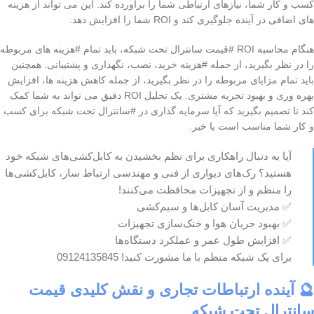
کسب و کار شما، نیازهای ارتباطی شما را برآورده کند. این می تواند از هزینه
های اضافی در آینده جلوگیری کند و ROI شما را افزایش دهد.
هنگام محاسبه ROI #قیمت سانترال تحت شبکه، باید تمام #هزینه های مربوطه
را در نظر بگیرید، از جمله #هزینه خرید، نصب، نگهداری و پشتیبانی. همچنین
باید تمام مزایای مربوطه را در نظر بگیرید، از جمله کاهش هزینه ها، افزایش
بهره وری و بهبود تجربه مشتری. یک تحلیل ROI دقیق می تواند به شما کمک
کند تا تصمیم بگیرید که آیا سرمایه گذاری در #سانترال تحت شبکه برای کسب
و کار شما مناسب است یا خیر.
آیا به دنبال راهکاری برای نظم بخشیدن به کابل‌کشی‌های شبکه خود
هستید؟ رک‌های دیواری از فنی و مهندسی ارتباط ساز، کابل‌کشی‌ها
را منظم و از تجهیزات محافظت می‌کنند!
✅ مدیریت آسان کابل‌ها و سیم‌کشی
✅ بهبود جریان هوا و خنک‌سازی تجهیزات
✅ افزایش طول عمر و عملکرد دستگاه‌ها
برای یک شبکه منظم با ما مشورت کنید! 09124135845
🔮 آینده ارتباطات تجاری و نقش کلیدی قیمت
سانترال تحت شبکه