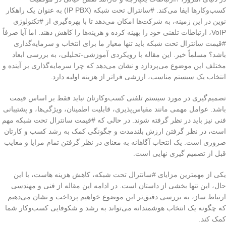
کسب‌وکارها ایفا می‌کند. #سانترال تحت شبکه (IP PBX) به عنوان یک راهکار
نوین در این زمینه، به شرکت‌ها امکان می‌دهد تا با بهره‌گیری از #تکنولوژی
VoIP، ارتباطات تلفنی خود را بهینه کرده و هزینه‌ها را کاهش دهند. اما آیا صرفاً
#قیمت سانترال تحت شبکه باید تنها معیار ما برای انتخاب و سرمایه‌گذاری
باشد؟ مسلماً خیر. این مقاله با رویکردی آموزشی-تحلیلی، به بررسی ابعاد
مختلف این موضوع می‌پردازد و نشان می‌دهد که چرا سرمایه‌گذاری بر آینده و
انتخاب یک سیستم مناسب، ارزشی فراتر از هزینه اولیه دارد.
تصمیم‌گیری در مورد سیستم تلفنی کسب‌وکارتان نباید فقط بر اساس قیمت
باشد. عوامل مهمی مانند مقیاس‌پذیری، قابلیت اطمینان، ویژگی‌ها، و پشتیبانی
فنی نیز باید در نظر گرفته شوند. در حالی که #قیمت سانترال تحت شبکه مهم
است، در نظر گرفتن ارزش بلندمدت و چگونگی کمک به رشد کسب و کارتان
ضروری است. یک انتخاب آگاهانه به معنای در نظر گرفتن تمام مزایا و معایب
قبل از تصمیم گیری نهایی است.
یکی از مهمترین مزایای #سانترال تحت شبکه، کاهش هزینه هاست، با این
حال، این تنها بخشی از داستان است. در ادامه این مقاله از فنی و مهندسی
ارتباط ساز، به بررسی دقیق‌تر این موضوع خواهیم پرداخت و نشان می‌دهیم
که چگونه یک انتخاب هوشمندانه می‌تواند به رشد و شکوفایی کسب‌وکار شما
کمک کند.