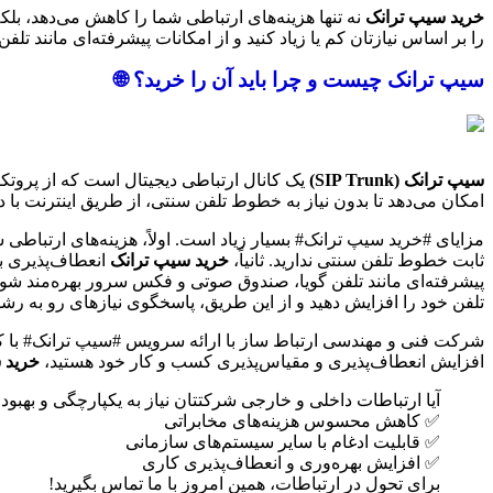
خرید سیپ ترانک
نه تنها هزینه‌های ارتباطی شما را کاهش می‌دهد، بلک
را بر اساس نیازتان کم یا زیاد کنید و از امکانات پیشرفته‌ای مانند 
سیپ ترانک چیست و چرا باید آن را خرید؟ 🌐
سیپ ترانک (SIP Trunk)
یک کانال ارتباطی دیجیتال است که از پروتکل SIP (Session Initiation Protocol) برای انتقال صدا و داده از طریق اینترنت استفاده می‌کند. به عبارت س
امکان می‌دهد تا بدون نیاز به خطوط تلفن سنتی، از طریق اینترنت با دنی
مزایای #خرید سیپ ترانک# بسیار زیاد است. اولاً، هزینه‌های ارتباط
ثابت خطوط تلفن سنتی ندارید. ثانیاً،
خرید سیپ ترانک
انعطاف‌پذیری با
پیشرفته‌ای مانند تلفن گویا، صندوق صوتی و فکس سرور بهره‌مند شوید. 
تلفن خود را افزایش دهید و از این طریق، پاسخگوی نیازهای رو به رشد
افزایش انعطاف‌پذیری و مقیاس‌پذیری کسب و کار خود هستید،
خرید 
آیا ارتباطات داخلی و خارجی شرکتتان نیاز به یکپارچگی و بهبود دارد؟ فنی و مهندسی ارتباط ساز با
✅ کاهش محسوس هزینه‌های مخابراتی
✅ قابلیت ادغام با سایر سیستم‌های سازمانی
✅ افزایش بهره‌وری و انعطاف‌پذیری کاری
برای تحول در ارتباطات، همین امروز با ما تماس بگیرید!