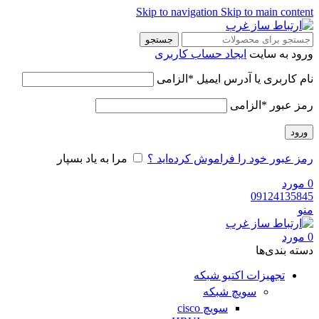
Skip to navigation
Skip to main content
جستجو
ورود به سایت
ایجاد حساب کاربری
نام کاربری یا آدرس ایمیل
*
الزامی
رمز عبور
*
الزامی
ورود
رمز عبور خود را فراموش کرده‌اید ؟
مرا به یاد بسپار
0
مورد
09124135845
منو
0
مورد
دسته‌ بندی‌ها
تجهیزات اکتیو شبکه
سویچ شبکه
سویچ cisco