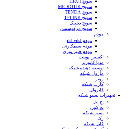
سویچ HRUI
سویچ MICROTIK
سویچ TENDA
سویچ TPLINK
سویچ دیلینک
سویچ مرکوسیس
مودم
مودم dsl-vdsl
مودم سیمکارتی
مودم فیبر نوری
اکسس پوینت
مدیا کانورتر
توسعه دهنده شبکه
ماژول شبکه
روتر
کارت شبکه
فایروال
تجهیزات پسیو شبکه
پچ پنل
پچ کورد
تستر شبکه
رک
کابل شبکه