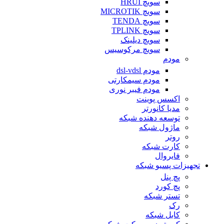
سویچ HRUI
سویچ MICROTIK
سویچ TENDA
سویچ TPLINK
سویچ دیلینک
سویچ مرکوسیس
مودم
مودم dsl-vdsl
مودم سیمکارتی
مودم فیبر نوری
اکسس پوینت
مدیا کانورتر
توسعه دهنده شبکه
ماژول شبکه
روتر
کارت شبکه
فایروال
تجهیزات پسیو شبکه
پچ پنل
پچ کورد
تستر شبکه
رک
کابل شبکه