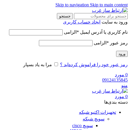
Skip to navigation
Skip to main content
جستجو
ورود به سایت
ایجاد حساب کاربری
نام کاربری یا آدرس ایمیل
*
الزامی
رمز عبور
*
الزامی
ورود
رمز عبور خود را فراموش کرده‌اید ؟
مرا به یاد بسپار
0
مورد
09124135845
منو
0
مورد
دسته‌ بندی‌ها
تجهیزات اکتیو شبکه
سویچ شبکه
سویچ cisco