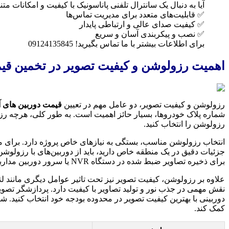
آیا به دنبال یک سانترال تلفنی پاناسونیک با کیفیت و امکانات 
✅ قابلیت‌های متعدد برای مدیریت تماس‌ها
✅ کیفیت صدای عالی و ارتباطی پایدار
✅ نصب و پیکربندی آسان و سریع
برای اطلاعات بیشتر با ما تماس بگیرید! 09124135845
اهمیت رزولوشن و کیفیت تصویر در تخمین قی
رزولوشن و کیفیت تصویر، دو عامل مهم در تعیین
قیمت دوربین های آ
شماره پلاک خودروها، بسیار حائز اهمیت است. به طور کلی، هرچه رزو
رزولوشن را انتخاب کنید.
انتخاب رزولوشن مناسب، بستگی به نیازهای خاص پروژه دارد. برای مث
جزئیات دقیق در یک منطقه خاص دارید، باید از دوربین‌های با رزولوشن ب
برای ذخیره تصاویر ضبط شده در دستگاه NVR یا سرور دوربین مداربسته خود داشته باشید.
علاوه بر رزولوشن، کیفیت تصویر نیز تحت تاثیر عوامل دیگری مانند لنز
نقش مهمی در جذب نور و تولید تصاویر با کیفیت دارد. پردازشگر تصویر
دوربینی با بهترین کیفیت تصویر در محدوده بودجه خود انتخاب کنید. شرک
کمک کند.