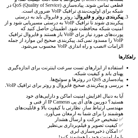
قطعی تماس شوند. پیاده‌سازی QoS (Quality of Service) در
شبکه برای اولویت‌بندی ترافیک VoIP ضروری است.
پیکربندی روتر و فایروال
: روتر و فایروال باید به درستی
پیکربندی شوند تا ترافیک VoIP به درستی مسیریابی شود و از
امنیت شبکه محافظت شود. اطمینان حاصل کنید که
پورت‌های مورد نیاز برای VoIP باز هستند و فایروال ترافیک
VoIP را مسدود نمی‌کند. پیکربندی صحیح این موارد از جمله
الزامات #نصب و راه اندازی VoIP محسوب می‌شود.
راهکارها
استفاده از ابزارهای تست سرعت اینترنت برای اندازه‌گیری
پهنای باند و کیفیت شبکه.
پیاده‌سازی QoS در روترها و سوئیچ‌ها.
بررسی و پیکربندی صحیح فایروال و روتر برای ترافیک VoIP.
آیا به دنبال افزایش امنیت اماکن و دارایی‌های خود
هستید؟ دوربین های آی پی IP Cameras از فنی و
مهندسی ارتباط ساز، نظارتی با کیفیت بالا و قابلیت‌های
هوشمند را برای شما به ارمغان می‌آورد.
✅ تشخیص حرکت و ارسال هشدار
✅ کیفیت تصویر و فیلم‌برداری بی‌نظیر
✅ امکان ذخیره‌سازی ابری
با ما، امنیت خود را هوشمند کنید!