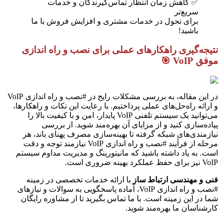
✅ کاهش زمان انتظار تماس‌گیرندگان و خدمات
سریع‌تر
برای تحول در خدمات مشتری و افزایش فروش با ما
باشید!
نتیجه‌گیری راهکارهای عملی برای نصب و راه اندازی
موفق VoIP 🎯
در این مقاله، به بررسی مشکلات رایج در #نصب و راه اندازی VoIP
و ارائه راه‌حل‌های عملی پرداختیم. با رعایت این نکات و راهکارها،
می‌توانید یک سیستم تلفنی VoIP پایدار، امن و با کیفیت بالا را
پیاده‌سازی کنید و از مزایای آن بهره‌مند شوید. از بررسی
نیازمندی‌های شبکه گرفته تا بهینه‌سازی مصرف پهنای باند، هر
مرحله از فرآیند #نصب و راه اندازی VoIP نیازمند توجه و دقت
است. به یاد داشته باشید که مانیتورینگ و مدیریت مداوم سیستم
VoIP نیز برای حفظ عملکرد بهینه ضروری است.
فنی و مهندسی ارتباط ساز
با ارائه خدمات تخصصی در زمینه
#نصب و راه اندازی VoIP، آماده پاسخگویی به سوالات و نیازهای
شما در این زمینه است. با ما تماس بگیرید تا از مشاوره رایگان
کارشناسان ما بهره‌مند شوید.