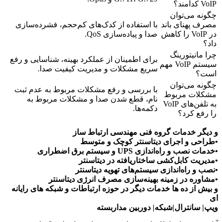
VoIP کدامند؟
چگونه می‌توان
مصرف پهنای باند
با استفاده از کدک‌های کم‌حجم، فشرده‌سازی
در VoIP را کاهش
صدا و پیاده‌سازی QoS.
داد؟
چرا مانیتورینگ
برای اطمینان از عملکرد بهینه، شناسایی و رفع
سیستم VoIP مهم
سریع مشکلات و مدیریت کیفیت صدا.
است؟
چگونه می‌توان
با بررسی و رفع مشکلات مربوط به عدم ثبت
مشکلات مربوط
نام، قطع شدن صدا و مشکلات مربوط به
به تلفن‌های VoIP
دکمه‌ها.
را رفع کرد؟
و دیگر خدمات گروه فنی مهندسی ارتباط ساز
•طراحی و اجرای دیتاسنتر کوچک و متوسط
•خدمات نصب و راه‌اندازی UPS و سیستم برق اضطراری
•مدیریت کابل‌کشی ساختاریافته در دیتاسنتر
•نصب و راه‌اندازی سیستم‌های تهویه دیتاسنتر
•مشاوره در زمینه بهینه‌سازی مصرف انرژی دیتاسنتر
و بیش از ده ها خدمات دیگر در حوزه ارتباطات و شبکه های رایانه
ای
ویپ| سانترال|شبکه| دوربین مداربسته