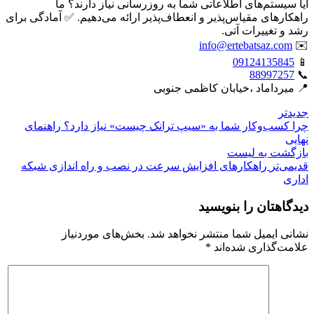
آیا سیستم‌های اطلاعاتی شما به روزرسانی نیاز دارند؟ ما
راهکارهای مقیاس‌پذیر و انعطاف‌پذیر ارائه می‌دهیم. ✅ آمادگی برای
رشد و تغییرات آتی.
info@ertebatsaz.com
✉️
09124135845
📱
88997257
📞
📍 میرداماد ،خیابان کاظمی جنوبی
جدیدتر
چرا کسب‌وکار شما به «سیپ ترانک چیست» نیاز دارد؟ راهنمای
نهایی
بازگشت بە لیست
قدیمی‌تر
راهکارهای افزایش سرعت در نصب و راه اندازی شبکه
اداری
دیدگاهتان را بنویسید
نشانی ایمیل شما منتشر نخواهد شد.
بخش‌های موردنیاز
علامت‌گذاری شده‌اند
*