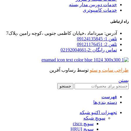
خدمات دوربین مدار بسته
خدمات کامپیوتری
راه ارتباطی
آدرس: میرداماد ،خیابان کاظمی جنوبی ،کوچه رامین ،پلاک7
تلفن 1: 09124135845
تلفن 2: 09121176451
تماس رایگان :2-02192004661
طراحی سایت و سئو
توسط رساوب آفرین
بستن
جستجو
فهرست
دسته بندی‌ها
تجهیزات اکتیو شبکه
سویچ شبکه
سویچ cisco
سویچ HRUI