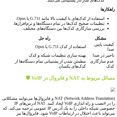
کدک‌های سازگار پشتیبانی می‌کنند.
راهکارها
استفاده از کدک‌های با کیفیت بالا مانند G.711 یا Opus.
تنظیمات صحیح کدک‌ها در تمام دستگاه‌ها و نرم‌افزارها.
بررسی سازگاری کدک‌ها بین دستگاه‌های مختلف.
مشکل
راه حل
کیفیت پایین
استفاده از کدک G.711 یا Opus
صدا
تاخیر در صدا
بهینه سازی تنظیمات شبکه و کدک
عدم سازگاری
مطمئن شدن از پشتیبانی تمام دستگاه‌ها از
کدک
کدک‌های یکسان
مسائل مربوط به NAT و فایروال در VoIP 🛡️
NAT (Network Address Translation) و فایروال‌ها می‌توانند مشکلاتی
را در #نصب و راه اندازی VoIP ایجاد کنند. NAT آدرس‌های IP
خصوصی شبکه داخلی را به یک آدرس IP عمومی ترجمه می‌کند، که
می‌تواند باعث اختلال در ارتباطات VoIP شود. فایروال‌ها نیز