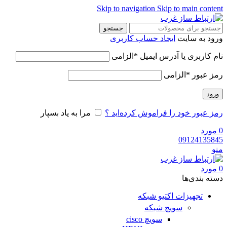
Skip to navigation
Skip to main content
جستجو
ورود به سایت
ایجاد حساب کاربری
نام کاربری یا آدرس ایمیل
*
الزامی
رمز عبور
*
الزامی
ورود
رمز عبور خود را فراموش کرده‌اید ؟
مرا به یاد بسپار
0
مورد
09124135845
منو
0
مورد
دسته‌ بندی‌ها
تجهیزات اکتیو شبکه
سویچ شبکه
سویچ cisco