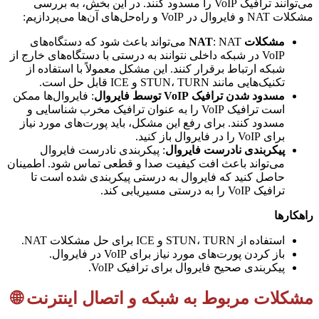
می‌توانند ترافیک VoIP را مسدود کنند. در این بخش، به بررسی
مشکلات NAT و فایروال در VoIP و راه‌حل‌های آن‌ها می‌پردازیم:
مشکلات NAT
: NAT می‌تواند باعث شود که دستگاه‌های
VoIP در شبکه داخلی نتوانند به درستی با دستگاه‌های خارج از
شبکه ارتباط برقرار کنند. این مشکل معمولاً با استفاده از
تکنیک‌هایی مانند STUN، TURN و ICE قابل حل است.
مسدود شدن ترافیک VoIP توسط فایروال
: فایروال‌ها ممکن
است ترافیک VoIP را به عنوان ترافیک مخرب شناسایی و
مسدود کنند. برای رفع این مشکل، باید پورت‌های مورد نیاز
برای VoIP را در فایروال باز کنید.
پیکربندی نادرست فایروال
: پیکربندی نادرست فایروال
می‌تواند باعث افت کیفیت صدا و قطعی تماس شود. اطمینان
حاصل کنید که فایروال به درستی پیکربندی شده است تا
ترافیک VoIP را به درستی مسیریابی کند.
راهکارها
استفاده از STUN، TURN و ICE برای حل مشکلات NAT.
باز کردن پورت‌های مورد نیاز برای VoIP در فایروال.
پیکربندی صحیح فایروال برای ترافیک VoIP.
مشکلات مربوط به شبکه و اتصال اینترنت 🌐