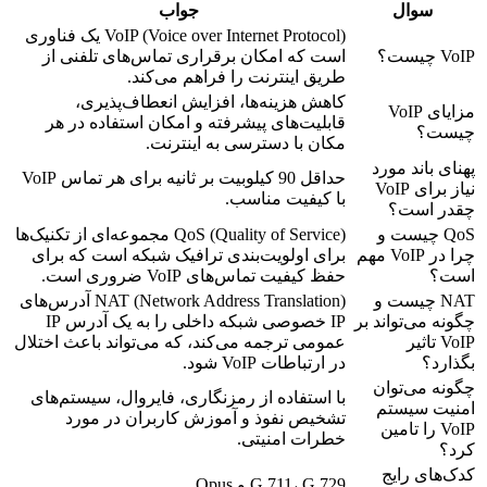
سوال
جواب
VoIP (Voice over Internet Protocol) یک فناوری
VoIP چیست؟
است که امکان برقراری تماس‌های تلفنی از
طریق اینترنت را فراهم می‌کند.
کاهش هزینه‌ها، افزایش انعطاف‌پذیری،
مزایای VoIP
قابلیت‌های پیشرفته و امکان استفاده در هر
چیست؟
مکان با دسترسی به اینترنت.
پهنای باند مورد
حداقل 90 کیلوبیت بر ثانیه برای هر تماس VoIP
نیاز برای VoIP
با کیفیت مناسب.
چقدر است؟
QoS چیست و
QoS (Quality of Service) مجموعه‌ای از تکنیک‌ها
چرا در VoIP مهم
برای اولویت‌بندی ترافیک شبکه است که برای
است؟
حفظ کیفیت تماس‌های VoIP ضروری است.
NAT چیست و
NAT (Network Address Translation) آدرس‌های
چگونه می‌تواند بر
IP خصوصی شبکه داخلی را به یک آدرس IP
VoIP تاثیر
عمومی ترجمه می‌کند، که می‌تواند باعث اختلال
بگذارد؟
در ارتباطات VoIP شود.
چگونه می‌توان
با استفاده از رمزنگاری، فایروال، سیستم‌های
امنیت سیستم
تشخیص نفوذ و آموزش کاربران در مورد
VoIP را تامین
خطرات امنیتی.
کرد؟
کدک‌های رایج
G.711، G.729 و Opus.