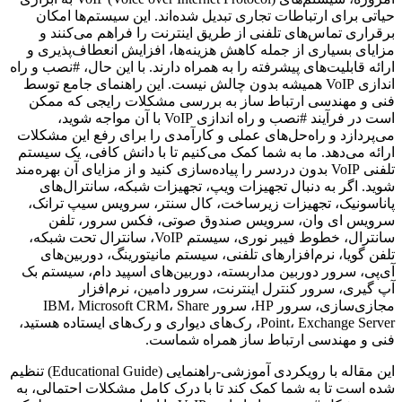
حیاتی برای ارتباطات تجاری تبدیل شده‌اند. این سیستم‌ها امکان
برقراری تماس‌های تلفنی از طریق اینترنت را فراهم می‌کنند و
مزایای بسیاری از جمله کاهش هزینه‌ها، افزایش انعطاف‌پذیری و
ارائه قابلیت‌های پیشرفته را به همراه دارند. با این حال، #نصب و راه
اندازی VoIP همیشه بدون چالش نیست. این راهنمای جامع توسط
فنی و مهندسی ارتباط ساز به بررسی مشکلات رایجی که ممکن
است در فرآیند #نصب و راه اندازی VoIP با آن مواجه شوید،
می‌پردازد و راه‌حل‌های عملی و کارآمدی را برای رفع این مشکلات
ارائه می‌دهد. ما به شما کمک می‌کنیم تا با دانش کافی، یک سیستم
تلفنی VoIP بدون دردسر را پیاده‌سازی کنید و از مزایای آن بهره‌مند
شوید. اگر به دنبال تجهیزات ویپ، تجهیزات شبکه، سانترال‌های
پاناسونیک، تجهیزات زیرساخت، کال سنتر، سرویس سیپ ترانک،
سرویس ای وان، سرویس صندوق صوتی، فکس سرور، تلفن
سانترال، خطوط فیبر نوری، سیستم VoIP، سانترال تحت شبکه،
تلفن گویا، نرم‌افزارهای تلفنی، سیستم مانیتورینگ، دوربین‌های
آی‌پی، سرور دوربین مداربسته، دوربین‌های اسپید دام، سیستم بک
آپ گیری، سرور کنترل اینترنت، سرور دامین، نرم‌افزار
مجازی‌سازی، سرور HP، سرور IBM، Microsoft CRM، Share
Point، Exchange Server، رک‌های دیواری و رک‌های ایستاده هستید،
فنی و مهندسی ارتباط ساز همراه شماست.
این مقاله با رویکردی آموزشی-راهنمایی (Educational Guide) تنظیم
شده است تا به شما کمک کند تا با درک کامل مشکلات احتمالی، به