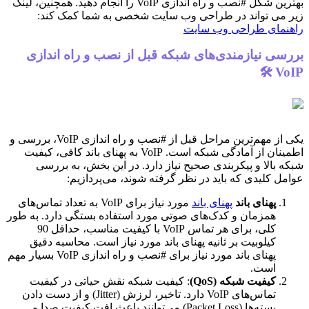
بهترین شکل #نصب و راه اندازی VoIP را انجام دهید. همچنین، لینک
زیر می تواند در طراحی وب سایت شخصی به شما کمک کند:
راهنمای طراحی وب سایت
بررسی نیازمندی‌های شبکه قبل از نصب و راه اندازی
VoIP 🛠️
یکی از مهم‌ترین مراحل قبل از #نصب و راه اندازی VoIP، بررسی و
اطمینان از آمادگی شبکه است. VoIP به پهنای باند کافی، کیفیت
شبکه بالا و پیکربندی صحیح نیاز دارد. در این بخش، به بررسی
عوامل کلیدی که باید در نظر گرفته شوند، می‌پردازیم:
پهنای باند
پهنای باند
مورد نیاز برای VoIP به تعداد تماس‌های
همزمان و کدک‌های صوتی مورد استفاده بستگی دارد. به طور
کلی، برای هر تماس VoIP با کیفیت مناسب، حداقل 90
کیلوبیت بر ثانیه پهنای باند مورد نیاز است. محاسبه دقیق
پهنای باند مورد نیاز برای #نصب و راه اندازی VoIP بسیار مهم
است.
کیفیت شبکه (QoS)
: کیفیت شبکه نقش حیاتی در کیفیت
تماس‌های VoIP دارد. تاخیر، لرزش (Jitter) و از دست دادن
بسته‌ها (Packet Loss) می‌توانند باعث افت کیفیت صدا و