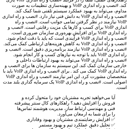
کند. #نصب و راه اندازی VoIP و بهینه‌سازی تنظیمات به صورت
مداوم، می‌تواند به بهبود عملکرد سیستم تلفنی شما کمک کند.
#نصب و راه اندازی VoIP به دانش فنی نیاز دارد. #نصب و راه اندازی
VoIP نیازمند در نظر گرفتن تمامی جوانب است. #نصب و راه
اندازی VoIP برای کسب و کارها یک مزیت رقابتی است. #نصب و
راه اندازی VoIP برای افزایش بهره‌وری سازمان ضروری است.
#نصب و راه اندازی VoIP فرآیندی است که باید با دقت انجام شود.
#نصب و راه اندازی VoIP به کاهش هزینه‌های ارتباطی کمک می‌کند.
#نصب و راه اندازی VoIP نیازمند برنامه‌ریزی دقیق است. #نصب و
راه اندازی VoIP باید با توجه به نیازهای کسب و کار انجام شود.
#نصب و راه اندازی VoIP می‌تواند به بهبود ارتباطات داخلی و
خارجی سازمان کمک کند. این سیستم به سازمان ها برای #نصب و
راه اندازی VoIP کمک می کند . برای #نصب و راه اندازی VoIP باید با
متخصصان مشورت کرد. این امر نیازمند #نصب و راه اندازی VoIP
اصولی است. #نصب و راه اندازی VoIP یک سرمایه گذاری بلند مدت
است.
آیا می‌خواهید تجربه مشتریان خود را متحول کرده و
فروش را افزایش دهید؟ راهکارهای کال سنتر پیشرفته
فنی و مهندسی ارتباط ساز، مدیریت هوشمند تماس‌ها
را برای شما به ارمغان می‌آورد.
✅ افزایش رضایتمندی مشتریان و بهبود وفاداری
✅ تحلیل دقیق عملکرد تیم و بهبود مستمر