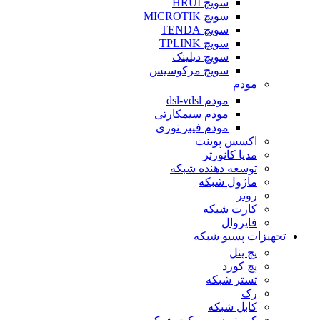
سویچ HRUI
سویچ MICROTIK
سویچ TENDA
سویچ TPLINK
سویچ دیلینک
سویچ مرکوسیس
مودم
مودم dsl-vdsl
مودم سیمکارتی
مودم فیبر نوری
اکسس پوینت
مدیا کانورتر
توسعه دهنده شبکه
ماژول شبکه
روتر
کارت شبکه
فایروال
تجهیزات پسیو شبکه
پچ پنل
پچ کورد
تستر شبکه
رک
کابل شبکه