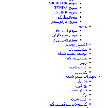
سویچ MICROTIK
سویچ TENDA
سویچ TPLINK
سویچ دیلینک
سویچ مرکوسیس
مودم
مودم dsl-vdsl
مودم سیمکارتی
مودم فیبر نوری
اکسس پوینت
مدیا کانورتر
توسعه دهنده شبکه
ماژول شبکه
روتر
کارت شبکه
فایروال
تجهیزات پسیو شبکه
پچ پنل
پچ کورد
تستر شبکه
رک
کابل شبکه
کیستون و سوکت شبکه