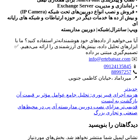
• راه‌اندازی و مدیریت Exchange Server
• فروش و نصب انواع دوربین‌های تحت شبکه (IP Camera)
و بیش از ده ها خدمات دیگر در حوزه ارتباطات و شبکه های رایانه
ای
ویپ| سانترال|شبکه| دوربین مداربسته
آیا می‌خواهید از داده‌های خود هوشمندانه‌تر استفاده کنید؟ ما با
ابزارهای تحلیل داده، بینش‌های ارزشمندی را ارائه می‌دهیم. ✅
تصمیم‌گیری مبتنی بر داده
info@ertebatsaz.com
✉️
09124135845
📱
88997257
📞
📍 میرداماد ،خیابان کاظمی جنوبی
جدیدتر
هزینه اجرای فیبر نوری: تحلیل جامع عوامل مؤثر بر قیمت آن
بازگشت بە لیست
قدیمی‌تر
مزایای نصب دوربین مداربسته آی پی در محیط‌های
صنعتی و تجاری بزرگ
دیدگاهتان را بنویسید
نشانی ایمیل شما منتشر نخواهد شد.
بخش‌های موردنیاز