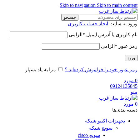
Skip to navigation
Skip to main content
جستجو
ورود به سایت
ایجاد حساب کاربری
نام کاربری یا آدرس ایمیل
*
الزامی
رمز عبور
*
الزامی
ورود
رمز عبور خود را فراموش کرده‌اید ؟
مرا به یاد بسپار
0
مورد
09124135845
منو
0
مورد
دسته‌ بندی‌ها
تجهیزات اکتیو شبکه
سویچ شبکه
سویچ cisco