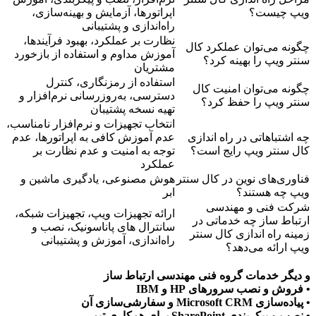
ویپ چیست؟
اپراتورها، آزمایش و بهینه‌سازی،
راه‌اندازی و پشتیبانی
نظارت بر عملکرد، بهبود فرآیندها،
چگونه می‌توان عملکرد کال
آموزش مداوم و استفاده از بازخورد
سنتر ویپ را بهینه کرد؟
مشتریان
استفاده از رمزنگاری، کنترل
چگونه می‌توان امنیت کال
دسترسی، به‌روزرسانی نرم‌افزار و
سنتر ویپ را حفظ کرد؟
تهیه نسخه پشتیبان
انتخاب تجهیزات و نرم‌افزار نامناسب،
چه اشتباهاتی در راه اندازی
عدم آموزش کافی به اپراتورها، عدم
کال سنتر ویپ رایج است؟
توجه به امنیت و عدم نظارت بر
عملکرد
فناوری‌های نوین در کال سنتر
هوش مصنوعی، یادگیری ماشین و
ویپ چه هستند؟
ابر
شرکت فنی و مهندسی
ارائه تجهیزات ویپ، تجهیزات شبکه،
ارتباط ساز چه خدماتی در
سانترال های پاناسونیک، نصب و
زمینه راه اندازی کال سنتر
راه‌اندازی، آموزش و پشتیبانی
ویپ ارائه می‌دهد؟
و دیگر خدمات گروه فنی مهندسی ارتباط ساز
• فروش و نصب سرورهای HP و IBM
• پیاده‌سازی Microsoft CRM و سفارشی‌سازی آن
• نصب و پیکربندی SharePoint برای همکاری تیمی