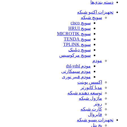
دسته بندی‌ها
تجهیزات اکتیو شبکه
سویچ شبکه
سویچ cisco
سویچ HRUI
سویچ MICROTIK
سویچ TENDA
سویچ TPLINK
سویچ دیلینک
سویچ مرکوسیس
مودم
مودم dsl-vdsl
مودم سیمکارتی
مودم فیبر نوری
اکسس پوینت
مدیا کانورتر
توسعه دهنده شبکه
ماژول شبکه
روتر
کارت شبکه
فایروال
تجهیزات پسیو شبکه
پچ پنل