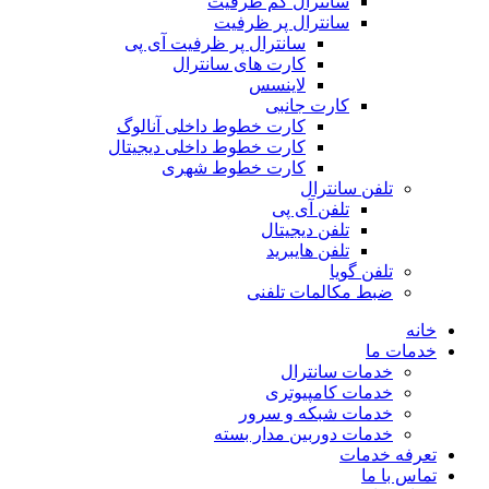
سانترال کم ظرفیت
سانترال پر ظرفیت
سانترال پر ظرفیت آی پی
کارت های سانترال
لاینسس
کارت جانبی
کارت خطوط داخلی آنالوگ
کارت خطوط داخلی دیجیتال
کارت خطوط شهری
تلفن سانترال
تلفن آی پی
تلفن دیجیتال
تلفن هایبرید
تلفن گویا
ضبط مکالمات تلفنی
خانه
خدمات ما
خدمات سانترال
خدمات کامپیوتری
خدمات شبکه و سرور
خدمات دوربین مدار بسته
تعرفه خدمات
تماس با ما