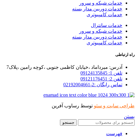
خدمات شبکه و سرور
خدمات دوربین مدار بسته
خدمات کامپیوتری
خدمات سانترال
خدمات شبکه و سرور
خدمات دوربین مدار بسته
خدمات کامپیوتری
راه ارتباطی
آدرس: میرداماد ،خیابان کاظمی جنوبی ،کوچه رامین ،پلاک7
تلفن 1: 09124135845
تلفن 2: 09121176451
تماس رایگان :2-02192004661
طراحی سایت و سئو
توسط رساوب آفرین
بستن
جستجو
فهرست