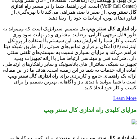
برای بهبود و بهینه‌سازی ارتباطات، استفاده از #کال سنتر ویپ#
(VoIP Call Center) است. این راهنما، شما را در مسیر
راه اندازی
کال سنتر ویپ
، از صفر تا صد، همراهی می‌کند تا با بهره‌گیری از
فناوری‌های نوین، ارتباطات خود را ارتقا دهید.
راه اندازی کال سنتر ویپ
یک تصمیم استراتژیک است که می‌تواند به
طور قابل توجهی کارایی، رضایت مشتری و در نهایت سودآوری
کسب و کار شما را افزایش دهد. این سیستم با استفاده از پروتکل
اینترنت (IP) امکان برقراری تماس‌های صوتی را از طریق شبکه دیتا
فراهم می‌کند و مزایای بسیاری نسبت به سیستم‌های تلفنی سنتی
دارد. شرکت فنی و مهندسی ارتباط ساز با ارائه تجهیزات ویپ،
تجهیزات شبکه، سانترال های پاناسونیک و سایر راهکارهای ارتباطی،
آماده ارائه خدمات به شما در این زمینه است. هدف ما در این مقاله،
ارائه یک راهنمای جامع و کاربردی برای
راه اندازی کال سنتر ویپ
است تا شما بتوانید با دیدی باز و آگاهانه، بهترین تصمیم را برای
کسب و کار خود اتخاذ کنید.
Learn More
مزایای کلیدی راه اندازی کال سنتر ویپ
راه اندازی کال سنتر ویپ
مزایای متعددی برای کسب و کارها به