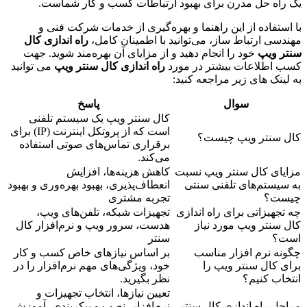
یک راه حل مدرن برای بهبود ارتباطات کسب و کار شماست.
با استفاده از این راهنما و بهره‌گیری از خدمات شرکت فنی و
مهندسی ارتباط ساز، می‌توانید با اطمینان کامل،
راه اندازی کال
سنتر ویپ
خود را انجام دهید و از مزایای آن بهره‌مند شوید. جهت
کسب اطلاعات بیشتر در مورد
راه اندازی کال سنتر ویپ
می توانید
به لینک های زیر مراجعه کنید:
سوال
پاسخ
کال سنتر ویپ یک سیستم تلفنی
است که از پروتکل اینترنت (IP) برای
کال سنتر ویپ چیست؟
برقراری تماس‌های صوتی استفاده
می‌کند.
مزایای کال سنتر ویپ نسبت
کاهش هزینه‌ها، افزایش
به سیستم‌های تلفنی سنتی
انعطاف‌پذیری، بهبود بهره‌وری و بهبود
چیست؟
تجربه مشتری
چه تجهیزاتی برای راه اندازی
تجهیزات شبکه، تلفن‌های ویپ،
کال سنتر ویپ مورد نیاز
هدست، سرور ویپ و نرم‌افزار کال
است؟
سنتر
چگونه نرم افزار مناسب
بر اساس نیازهای خاص کسب و کار
برای کال سنتر ویپ را
خود، ویژگی‌های مهم نرم‌افزار را در
انتخاب کنیم؟
نظر بگیرید.
تعیین نیازها، انتخاب تجهیزات و
مراحل راه اندازی کال سنتر
نرم‌افزار، نصب و پیکربندی، آموزش