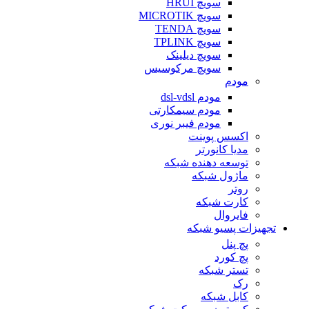
سویچ HRUI
سویچ MICROTIK
سویچ TENDA
سویچ TPLINK
سویچ دیلینک
سویچ مرکوسیس
مودم
مودم dsl-vdsl
مودم سیمکارتی
مودم فیبر نوری
اکسس پوینت
مدیا کانورتر
توسعه دهنده شبکه
ماژول شبکه
روتر
کارت شبکه
فایروال
تجهیزات پسیو شبکه
پچ پنل
پچ کورد
تستر شبکه
رک
کابل شبکه