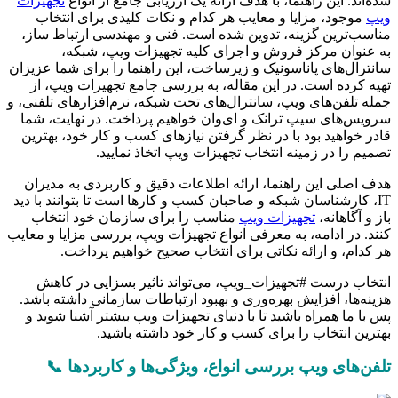
شده‌اند. این راهنما، با هدف ارائه یک ارزیابی جامع از انواع
تجهیزات
ویپ
موجود، مزایا و معایب هر کدام و نکات کلیدی برای انتخاب
مناسب‌ترین گزینه، تدوین شده است. فنی و مهندسی ارتباط ساز،
به عنوان مرکز فروش و اجرای کلیه تجهیزات ویپ، شبکه،
سانترال‌های پاناسونیک و زیرساخت، این راهنما را برای شما عزیزان
تهیه کرده است. در این مقاله، به بررسی جامع تجهیزات ویپ، از
جمله تلفن‌های ویپ، سانترال‌های تحت شبکه، نرم‌افزارهای تلفنی، و
سرویس‌های سیپ ترانک و ای‌وان خواهیم پرداخت. در نهایت، شما
قادر خواهید بود با در نظر گرفتن نیازهای کسب و کار خود، بهترین
تصمیم را در زمینه انتخاب تجهیزات ویپ اتخاذ نمایید.
هدف اصلی این راهنما، ارائه اطلاعات دقیق و کاربردی به مدیران
IT، کارشناسان شبکه و صاحبان کسب و کارها است تا بتوانند با دید
باز و آگاهانه،
تجهیزات ویپ
مناسب را برای سازمان خود انتخاب
کنند. در ادامه، به معرفی انواع تجهیزات ویپ، بررسی مزایا و معایب
هر کدام، و ارائه نکاتی برای انتخاب صحیح خواهیم پرداخت.
انتخاب درست #تجهیزات_ویپ، می‌تواند تاثیر بسزایی در کاهش
هزینه‌ها، افزایش بهره‌وری و بهبود ارتباطات سازمانی داشته باشد.
پس با ما همراه باشید تا با دنیای تجهیزات ویپ بیشتر آشنا شوید و
بهترین انتخاب را برای کسب و کار خود داشته باشید.
تلفن‌های ویپ بررسی انواع، ویژگی‌ها و کاربردها 📞