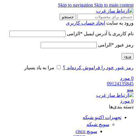
Skip to navigation
Skip to main content
جستجو
ورود به سایت
ایجاد حساب کاربری
نام کاربری یا آدرس ایمیل
*
الزامی
رمز عبور
*
الزامی
ورود
رمز عبور خود را فراموش کرده‌اید ؟
مرا به یاد بسپار
0
مورد
09124135845
منو
0
مورد
دسته‌ بندی‌ها
تجهیزات اکتیو شبکه
سویچ شبکه
سویچ cisco