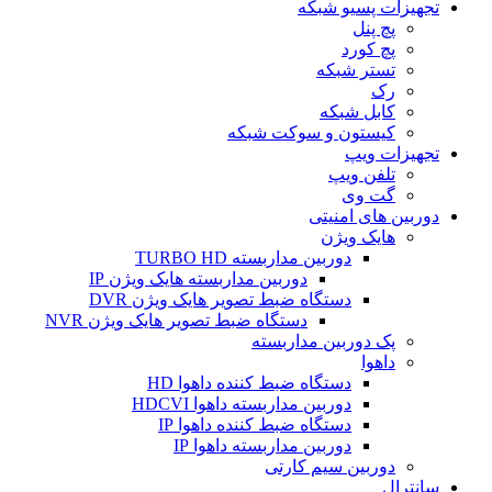
تجهیزات پسیو شبکه
پچ پنل
پچ کورد
تستر شبکه
رک
کابل شبکه
کیستون و سوکت شبکه
تجهیزات ویپ
تلفن ویپ
گت وی
دوربین های امنیتی
هایک ویژن
دوربین مداربسته TURBO HD
دوربین مداربسته هایک ویژن IP
دستگاه ضبط تصویر هایک ویژن DVR
دستگاه ضبط تصویر هایک ویژن NVR
پک دوربین مداربسته
داهوا
دستگاه ضبط کننده داهوا HD
دوربین مداربسته داهوا HDCVI
دستگاه ضبط کننده داهوا IP
دوربین مداربسته داهوا IP
دوربین سیم کارتی
سانترال