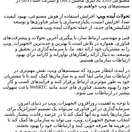
مصنوعی (AI)، یادگیری ماشین (ML) و اینترنت اشیا (IoT) در
سیستم‌های ویپ خواهیم بود.
تحولات آینده ویپ
: افزایش استفاده از هوش مصنوعی، بهبود کیفیت
صدا، افزایش امنیت، یکپارچه‌سازی با سایر فناوری‌ها و توسعه
اپلیکیشن‌های جدید، از جمله تحولات آینده ویپ هستند.
فنی و مهندسی ارتباط ساز، با پیگیری آخرین تحولات و پیشرفت‌های
فناوری، همواره در تلاش است تا بهترین و جدیدترین #تجهیزات_ویپ
را به مشتریان خود ارائه دهد. ما، با سرمایه‌گذاری در تحقیق و
توسعه، به دنبال ارائه راهکارهای نوآورانه و کارآمد برای بهبود
ارتباطات سازمانی هستیم.
در آینده، انتظار می‌رود که سیستم‌های ویپ، نقش مهم‌تری در
ارتباطات سازمانی ایفا کنند و به سازمان‌ها کمک کنند تا با مشتریان
خود به طور موثرتری ارتباط برقرار کنند و فرآیندهای کسب و کار
خود را بهبود بخشند. فناوری های جدید مانند WebRTC باعث سهولت
بیشتر در ارتباطات می شوند.
با توجه به اهمیت روزافزون #تجهیزات_ویپ در دنیای امروز،
سرمایه‌گذاری در این فناوری، می‌تواند یک تصمیم استراتژیک برای
سازمان‌ها باشد و به آنها کمک کند تا در عرصه رقابت، پیشتاز باشند.
انتخاب صحیح #تجهیزات_ویپ، می تواند به سازمان ها کمک کند تا
در هزینه ها صرفه جویی کنند و ارتباطات خود را بهبود بخشند.
استفاده از #تجهیزات_ویپ مناسب باعث افزایش بهره وری و