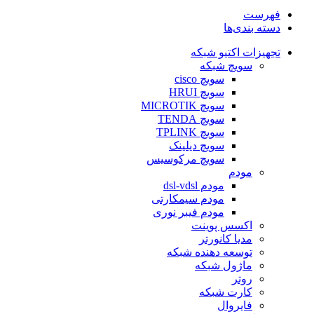
فهرست
دسته بندی‌ها
تجهیزات اکتیو شبکه
سویچ شبکه
سویچ cisco
سویچ HRUI
سویچ MICROTIK
سویچ TENDA
سویچ TPLINK
سویچ دیلینک
سویچ مرکوسیس
مودم
مودم dsl-vdsl
مودم سیمکارتی
مودم فیبر نوری
اکسس پوینت
مدیا کانورتر
توسعه دهنده شبکه
ماژول شبکه
روتر
کارت شبکه
فایروال