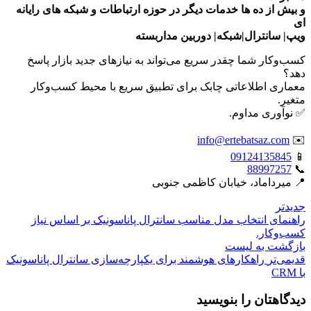
و بیش از ده ها خدمات دیگر در حوزه ارتباطات و شبکه های رایانه
ای
ویپ| سانترال|شبکه| دوربین مداربسته
کسب‌وکار شما چقدر سریع می‌تواند به نیازهای جدید بازار پاسخ
دهد؟
معماری اطلاعاتی چابک برای تطبیق سریع با محیط کسب‌وکار
متغیر.
✅ نوآوری مداوم.
info@ertebatsaz.com
✉️
09124135845
📱
88997257
📞
📍 میرداماد، خیابان کاظمی جنوبی
جدیدتر
راهنمای انتخاب مدل مناسب سانترال پاناسونیک بر اساس نیاز
کسب‌وکار.
بازگشت بە لیست
قدیمی‌تر
راهکارهای هوشمند برای یکپارچه‌سازی سانترال پاناسونیک
با CRM
دیدگاهتان را بنویسید