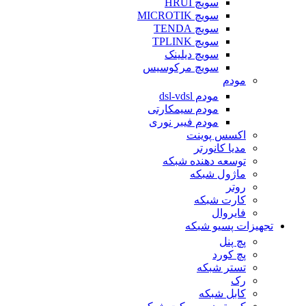
سویچ HRUI
سویچ MICROTIK
سویچ TENDA
سویچ TPLINK
سویچ دیلینک
سویچ مرکوسیس
مودم
مودم dsl-vdsl
مودم سیمکارتی
مودم فیبر نوری
اکسس پوینت
مدیا کانورتر
توسعه دهنده شبکه
ماژول شبکه
روتر
کارت شبکه
فایروال
تجهیزات پسیو شبکه
پچ پنل
پچ کورد
تستر شبکه
رک
کابل شبکه