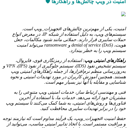
امنیت در ویپ چالش‌ها و راهکارها 🛡️
امنیت، یکی از مهم‌ترین چالش‌های #تجهیزات_ویپ است.
سیستم‌های ویپ، به دلیل استفاده از شبکه IP، در معرض انواع
حملات سایبری قرار دارند. حملاتی مانند شنود مکالمات، جعل
هویت، denial of service (DoS) و ransomware می‌تواند امنیت
سیستم ویپ را به خطر بیندازد.
راهکارهای امنیتی ویپ
: استفاده از رمزنگاری قوی، فایروال،
سیستم تشخیص نفوذ (IDS)، سیستم جلوگیری از نفوذ (IPS)، VPN و
به‌روزرسانی منظم نرم‌افزارها، از جمله راهکارهای امنیتی ویپ
هستند. همچنین آموزش کاربران در مورد تهدیدات امنیتی و نحوه
شناسایی و مقابله با آنها نیز بسیار مهم است.
فنی و مهندسی ارتباط ساز، خدمات امنیتی ویپ متنوعی را به
مشتریان خود ارائه می‌دهد. خدمات ما، با استفاده از آخرین
فناوری‌ها و روش‌های امنیتی، به شما کمک می‌کنند تا سیستم ویپ
خود را در برابر تهدیدات سایبری محافظت کنید.
حفظ امنیت #تجهیزات_ویپ، یک فرآیند مداوم است که نیازمند توجه
و مراقبت مستمر است. با اتخاذ تدابیر امنیتی مناسب، می‌توانید از