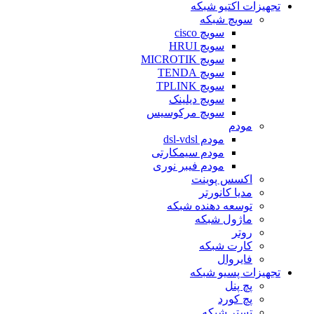
تجهیزات اکتیو شبکه
سویچ شبکه
سویچ cisco
سویچ HRUI
سویچ MICROTIK
سویچ TENDA
سویچ TPLINK
سویچ دیلینک
سویچ مرکوسیس
مودم
مودم dsl-vdsl
مودم سیمکارتی
مودم فیبر نوری
اکسس پوینت
مدیا کانورتر
توسعه دهنده شبکه
ماژول شبکه
روتر
کارت شبکه
فایروال
تجهیزات پسیو شبکه
پچ پنل
پچ کورد
تستر شبکه