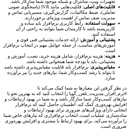
تجهیزات ویپ، سانترال و شبکه موجود شما سازگار باشد.
قابلیت‌های اصلی
: قابلیت‌هایی مانند IVR (پاسخگوی صوتی
تعاملی)، ضبط مکالمات، گزارش‌گیری، مسیریابی تماس و
مدیریت صف تماس از اهمیت ویژه‌ای برخوردارند.
سهولت استفاده
: رابط کاربری نرم‌افزار باید ساده و
کاربرپسند باشد تا کارمندان شما بتوانند به راحتی از آن
استفاده کنند.
پشتیبانی و آموزش
: ارائه خدمات پشتیبانی فنی قوی و
آموزش‌های مناسب، از جمله عوامل مهم در انتخاب نرم‌افزار
است.
هزینه
: هزینه نرم‌افزار، شامل هزینه خرید، نصب، آموزش و
پشتیبانی، باید با بودجه شما همخوانی داشته باشد.
مقیاس‌پذیری
: نرم‌افزار باید قابلیت مقیاس‌پذیری داشته باشد
تا بتواند با رشد کسب‌وکار شما، نیازهای جدید را نیز برآورده
سازد.
در نظر گرفتن این معیارها به شما کمک می‌کند تا
#نرم_افزار_مدیریت_تلفن_گویا را انتخاب کنید که به بهترین نحو با
نیازهای کسب‌وکار شما سازگار باشد و به شما در بهبود ارتباطات و
افزایش بهره‌وری کمک کند. اطمینان حاصل کنید که نرم‌افزار
انتخابی دارای ویژگی‌های ضروری برای بهبود ارتباطات و
ساده‌سازی عملیات است. انتخاب نرم‌افزاری که نیازهای خاص شما
را برآورده می‌کند، برای بهبود ارتباط با مشتری و افزایش بهره‌وری
ضروری است.