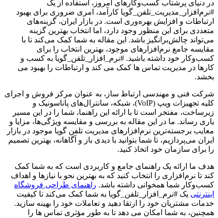
در دنیای پرشتاب کسب‌وکارهای امروز، استفاده از یک
#نرم‌افزار_مدیریت_تلفن_گویا کارآمد، امری ضروری برای بهبود
ارتباطات و افزایش بهره‌وری است. در بازار ایران، گزینه‌های
متعددی برای این منظور وجود دارد، اما انتخاب بهترین گزینه
می‌تواند چالش‌برانگیز باشد. این مقاله به شما کمک می‌کند تا با
مقایسه جامع نرم‌افزارهای موجود، بهترین انتخاب را برای
کسب‌وکار خود داشته باشید. #نرم_افزار_تلفن_گویا به کسب و
کارها در مدیریت تماس ها کمک می کند و ارتباطات را بهبود می
بخشد.
شرکت فنی و مهندسی ارتباط ساز، به عنوان مرکز فروش و اجرای
کلیه تجهیزات ویپ (VoIP)، شبکه، سانترال‌های پاناسونیک و
زیرساخت، مفتخر است تا با ارائه این راهنما، شما را در این مسیر
یاری رساند. ما در این مقاله به بررسی و مقایسه ویژگی‌ها، مزایا و
معایب برجسته‌ترین نرم‌افزارهای مدیریت تلفن گویا موجود در بازار
ایران می‌پردازیم، تا شما بتوانید با دیدی باز و آگاهانه، بهترین تصمیم
را برای سازمان خود اتخاذ کنید.
هدف ما ارائه یک راهنمای جامع و کاربردی است که به شما کمک
کند تا نرم‌افزاری را انتخاب کنید که به بهترین نحو با نیازها و اهداف
کسب‌وکار شما همخوانی داشته باشد.
راهنمای طراحی فروشگاه
اینترنتی
یک #نرم_افزار_تلفن_گویا به شما کمک می‌کند تا کیفیت
خدمات مشتریان خود را ارتقا دهید و تعاملات خود را بهینه سازید.
همچنین، به شما امکان می دهد تا به طور مؤثری تماس ها را