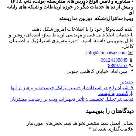
• مشاوره و تامین انواع دوربین‌های مداربسته (بولت، دام، PTZ)
و بیش از ده ها خدمات دیگر در حوزه ارتباطات و شبکه های رایانه
ای
ویپ| سانترال|شبکه| دوربین مداربسته
آینده کسب‌وکار خود را با اطلاعات امروز شکل دهید.
با خدمات اطلاعاتی فنی و مهندسی ارتباط ساز، آینده‌ای روشن و
قابل پیش‌بینی داشته باشید. ✅ برنامه‌ریزی استراتژیک با اطمینان
کامل.
info@ertebatsaz.com
✉️
09124135845
📱
88997257
📞
📍 میرداماد ،خیابان کاظمی جنوبی
جدیدتر
۷ اشتباه رایج در استفاده از «سیپ ترانک چیست» و پرهیز از آنها
بازگشت بە لیست
قدیمی‌تر
تحلیل تخصصی: تأثیر تجهیزات ویپ بر رضایت مشتریان
دیدگاهتان را بنویسید
نشانی ایمیل شما منتشر نخواهد شد.
بخش‌های موردنیاز
علامت‌گذاری شده‌اند
*