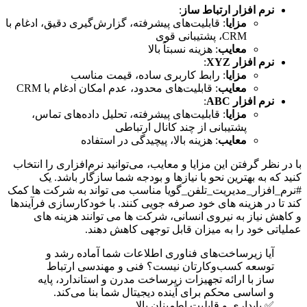
نرم افزار ارتباط ساز
:
مزایا
: قابلیت‌های پیشرفته، گزارش‌گیری دقیق، ادغام با
CRM، پشتیبانی قوی
معایب
: هزینه نسبتاً بالا
نرم افزار XYZ
:
مزایا
: رابط کاربری ساده، قیمت مناسب
معایب
: قابلیت‌های محدود، عدم امکان ادغام با CRM
نرم افزار ABC
:
مزایا
: قابلیت‌های پیشرفته، تحلیل داده‌های تماس،
پشتیبانی از چند کانال ارتباطی
معایب
: هزینه بالا، پیچیدگی در استفاده
با در نظر گرفتن این مزایا و معایب، می‌توانید نرم‌افزاری را انتخاب
کنید که به بهترین نحو با نیازها و بودجه شما سازگار باشد. یک
#نرم_افزار_مدیریت_تلفن_گویا مناسب می تواند به شرکت ها کمک
کند تا در هزینه های خود صرفه جویی کنند. با خودکارسازی فرآیندها
و کاهش نیاز به نیروی انسانی، شرکت ها می توانند هزینه های
عملیاتی خود را به میزان قابل توجهی کاهش دهند.
آیا زیرساخت‌های فناوری اطلاعات شما آماده رشد و
توسعه کسب‌وکارتان نیست؟ فنی و مهندسی ارتباط
ساز با ارائه تجهیزات زیرساخت مدرن و استاندارد، پایه
و اساسی محکم برای آینده دیجیتال شما بنا می‌کند.
✅ پایداری و قابلیت اطمینان بالا