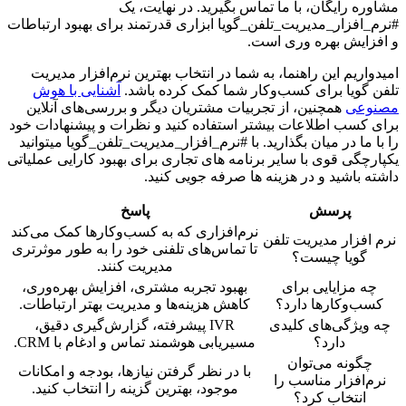
مشاوره رایگان، با ما تماس بگیرید. در نهایت، یک
#نرم_افزار_مدیریت_تلفن_گویا ابزاری قدرتمند برای بهبود ارتباطات
و افزایش بهره وری است.
امیدواریم این راهنما، به شما در انتخاب بهترین نرم‌افزار مدیریت
تلفن گویا برای کسب‌وکار شما کمک کرده باشد.
آشنایی با هوش
مصنوعی
همچنین، از تجربیات مشتریان دیگر و بررسی‌های آنلاین
برای کسب اطلاعات بیشتر استفاده کنید و نظرات و پیشنهادات خود
را با ما در میان بگذارید. با #نرم_افزار_مدیریت_تلفن_گویا میتوانید
یکپارچگی قوی با سایر برنامه های تجاری برای بهبود کارایی عملیاتی
داشته باشید و در هزینه ها صرفه جویی کنید.
پرسش
پاسخ
نرم‌افزاری که به کسب‌وکارها کمک می‌کند
نرم افزار مدیریت تلفن
تا تماس‌های تلفنی خود را به طور موثرتری
گویا چیست؟
مدیریت کنند.
چه مزایایی برای
بهبود تجربه مشتری، افزایش بهره‌وری،
کسب‌وکارها دارد؟
کاهش هزینه‌ها و مدیریت بهتر ارتباطات.
چه ویژگی‌های کلیدی
IVR پیشرفته، گزارش‌گیری دقیق،
دارد؟
مسیریابی هوشمند تماس و ادغام با CRM.
چگونه می‌توان
با در نظر گرفتن نیازها، بودجه و امکانات
نرم‌افزار مناسب را
موجود، بهترین گزینه را انتخاب کنید.
انتخاب کرد؟