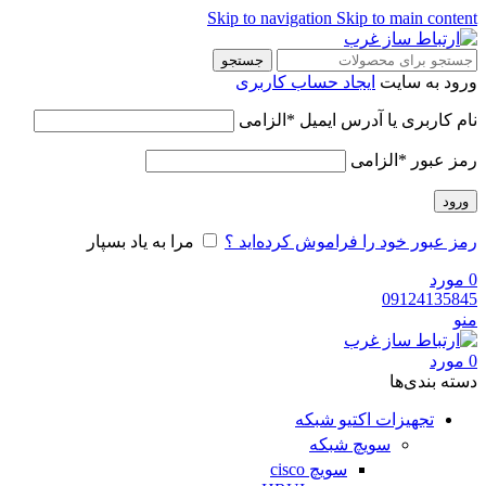
Skip to navigation
Skip to main content
جستجو
ورود به سایت
ایجاد حساب کاربری
نام کاربری یا آدرس ایمیل
*
الزامی
رمز عبور
*
الزامی
ورود
رمز عبور خود را فراموش کرده‌اید ؟
مرا به یاد بسپار
0
مورد
09124135845
منو
0
مورد
دسته‌ بندی‌ها
تجهیزات اکتیو شبکه
سویچ شبکه
سویچ cisco