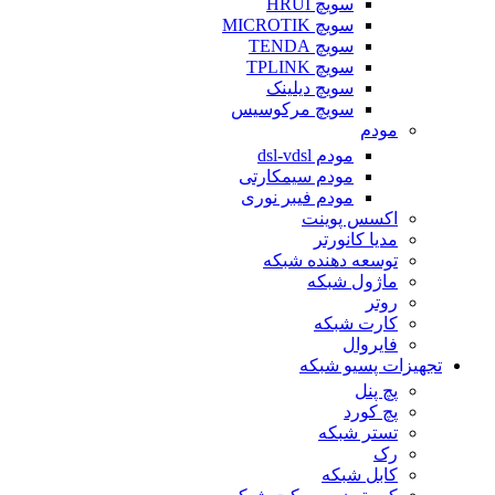
سویچ HRUI
سویچ MICROTIK
سویچ TENDA
سویچ TPLINK
سویچ دیلینک
سویچ مرکوسیس
مودم
مودم dsl-vdsl
مودم سیمکارتی
مودم فیبر نوری
اکسس پوینت
مدیا کانورتر
توسعه دهنده شبکه
ماژول شبکه
روتر
کارت شبکه
فایروال
تجهیزات پسیو شبکه
پچ پنل
پچ کورد
تستر شبکه
رک
کابل شبکه