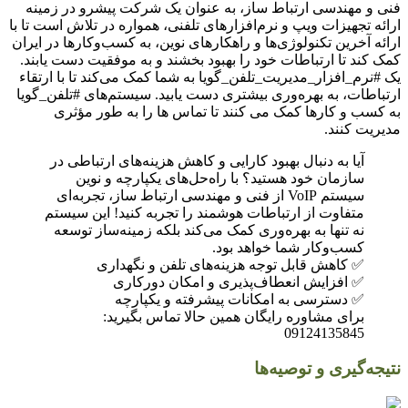
فنی و مهندسی ارتباط ساز، به عنوان یک شرکت پیشرو در زمینه
ارائه تجهیزات ویپ و نرم‌افزارهای تلفنی، همواره در تلاش است تا با
ارائه آخرین تکنولوژی‌ها و راهکارهای نوین، به کسب‌وکارها در ایران
کمک کند تا ارتباطات خود را بهبود بخشند و به موفقیت دست یابند.
یک #نرم_افزار_مدیریت_تلفن_گویا به شما کمک می‌کند تا با ارتقاء
ارتباطات، به بهره‌وری بیشتری دست یابید. سیستم‌های #تلفن_گویا
به کسب و کارها کمک می کنند تا تماس ها را به طور مؤثری
مدیریت کنند.
آیا به دنبال بهبود کارایی و کاهش هزینه‌های ارتباطی در
سازمان خود هستید؟ با راه‌حل‌های یکپارچه و نوین
سیستم VoIP از فنی و مهندسی ارتباط ساز، تجربه‌ای
متفاوت از ارتباطات هوشمند را تجربه کنید! این سیستم
نه تنها به بهره‌وری کمک می‌کند بلکه زمینه‌ساز توسعه
کسب‌وکار شما خواهد بود.
✅ کاهش قابل توجه هزینه‌های تلفن و نگهداری
✅ افزایش انعطاف‌پذیری و امکان دورکاری
✅ دسترسی به امکانات پیشرفته و یکپارچه
برای مشاوره رایگان همین حالا تماس بگیرید:
09124135845
نتیجه‌گیری و توصیه‌ها