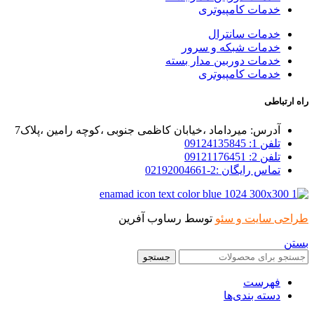
خدمات کامپیوتری
خدمات سانترال
خدمات شبکه و سرور
خدمات دوربین مدار بسته
خدمات کامپیوتری
راه ارتباطی
آدرس: میرداماد ،خیابان کاظمی جنوبی ،کوچه رامین ،پلاک7
تلفن 1: 09124135845
تلفن 2: 09121176451
تماس رایگان :2-02192004661
طراحی سایت و سئو
توسط رساوب آفرین
بستن
جستجو
فهرست
دسته بندی‌ها