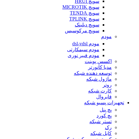
سویچ HRUI
سویچ MICROTIK
سویچ TENDA
سویچ TPLINK
سویچ دیلینک
سویچ مرکوسیس
مودم
مودم dsl-vdsl
مودم سیمکارتی
مودم فیبر نوری
اکسس پوینت
مدیا کانورتر
توسعه دهنده شبکه
ماژول شبکه
روتر
کارت شبکه
فایروال
تجهیزات پسیو شبکه
پچ پنل
پچ کورد
تستر شبکه
رک
کابل شبکه