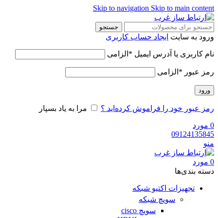
Skip to navigation
Skip to main content
جستجو
ورود به سایت
ایجاد حساب کاربری
نام کاربری یا آدرس ایمیل
*
الزامی
رمز عبور
*
الزامی
ورود
رمز عبور خود را فراموش کرده‌اید ؟
مرا به یاد بسپار
0
مورد
09124135845
منو
0
مورد
دسته‌ بندی‌ها
تجهیزات اکتیو شبکه
سویچ شبکه
سویچ cisco