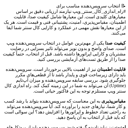
📝 انتخاب سرویس‌دهنده مناسب برای
#راه_اندازی_کال_سنتر_ویپ نیازمند ارزیابی دقیق بر اساس
معیارهای کلیدی است. این معیارها شامل کیفیت صدا، قابلیت
اطمینان، مقیاس‌پذیری، امنیت، پشتیبانی فنی و قیمت است. هر یک
از این معیارها نقش مهمی در عملکرد و کارایی کال سنتر شما ایفا
می‌کنند.
کیفیت صدا
یکی از مهم‌ترین عوامل در انتخاب سرویس‌دهنده ویپ
است. صدای واضح و بدون نویز می‌تواند تاثیر بسزایی در رضایت
مشتریان و کارایی اپراتورها داشته باشد. قبل از انتخاب، حتماً کیفیت
صدا را از طریق تست‌های آزمایشی بررسی کنید.
قابلیت اطمینان
نیز از اهمیت بالایی برخوردار است. سرویس‌دهنده
باید دارای زیرساخت قوی و پایدار باشد تا از قطعی‌های مکرر
جلوگیری شود. بررسی سابقه سرویس‌دهنده و میزان آپ‌تایم
(Uptime) آن می‌تواند به شما در این زمینه کمک کند. راه اندازی کال
سنتر ویپ مستلزم توجه به این فاکتور حیاتی است.
مقیاس‌پذیری
به این معناست که سرویس‌دهنده بتواند با رشد کسب
و کار شما، نیازهای جدید را برآورده کند. آیا سرویس‌دهنده می‌تواند
به راحتی تعداد خطوط و اپراتورها را افزایش دهد؟ این سوالی است
که باید قبل از انتخاب به آن پاسخ دهید.
امنیت
نیز نباید نادیده گرفته شود. سرویس‌دهنده باید از پروتکل‌های