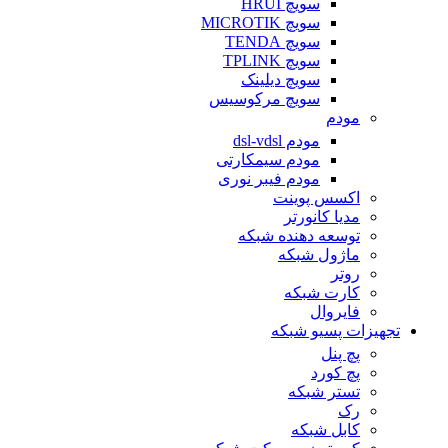
سویچ HRUI
سویچ MICROTIK
سویچ TENDA
سویچ TPLINK
سویچ دیلینک
سویچ مرکوسیس
مودم
مودم dsl-vdsl
مودم سیمکارتی
مودم فیبر نوری
اکسس پوینت
مدیا کانورتر
توسعه دهنده شبکه
ماژول شبکه
روتر
کارت شبکه
فایروال
تجهیزات پسیو شبکه
پچ پنل
پچ کورد
تستر شبکه
رک
کابل شبکه