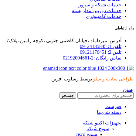
خدمات شبکه و سرور
خدمات دوربین مدار بسته
خدمات کامپیوتری
راه ارتباطی
آدرس: میرداماد ،خیابان کاظمی جنوبی ،کوچه رامین ،پلاک7
تلفن 1: 09124135845
تلفن 2: 09121176451
تماس رایگان :2-02192004661
طراحی سایت و سئو
توسط رساوب آفرین
بستن
جستجو
فهرست
دسته بندی‌ها
تجهیزات اکتیو شبکه
سویچ شبکه
سویچ cisco