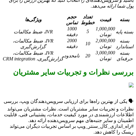
باشید و سرویس‌دهنده‌ای را انتخاب کنید که بهترین ارزش را برای
پول شما ارائه می‌دهد.
تعداد
حجم
بسته
قیمت
ویژگی‌ها
خطوط
تماس
1000
1,000,000
5
بسته پایه
IVR، ضبط مکالمات
تومان
دقیقه
2000
2,000,000
بسته
IVR، ضبط مکالمات،
10
تومان
دقیقه
استاندارد
گزارش‌گیری
3,000,000
بسته
IVR، ضبط مکالمات،
20
نامحدود
تومان
حرفه‌ای
گزارش‌گیری، CRM integration
بررسی نظرات و تجربیات سایر مشتریان
🗣️ یکی از بهترین راه‌ها برای ارزیابی سرویس‌دهندگان ویپ، بررسی
نظرات و تجربیات سایر مشتریان است. نظرات مشتریان می‌تواند
اطلاعات ارزشمندی در مورد کیفیت خدمات، پشتیبانی فنی، قابلیت
اطمینان و سایر جنبه‌های مهم سرویس‌دهنده ارائه دهد.
#راه_اندازی_کال_سنتر_ویپ بر اساس تجربیات دیگران می‌تواند
ریسک را کاهش دهد.