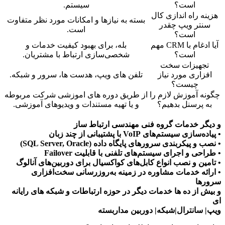
است؟
سیستم.
هزینه راه اندازی کال
بسته به نیازها و امکانات مورد نظر متفاوت
سنتر ویپ چقدر
است.
است؟
آیا ادغام با CRM مهم
بله، برای بهبود کیفیت خدمات و
است؟
شخصی‌سازی ارتباط با مشتریان.
تجهیزات سخت
افزاری مورد نیاز
تلفن های ویپ، هدست ها، سرور و شبکه.
چیست؟
چگونه آموزش لازم را
از طریق دوره های اموزشی شرکت مربوطه
به پرسنل بدهیم؟
و یا تهیه مستندات و ویدیوهای آموزشی.
و دیگر خدمات گروه فنی مهندسی ارتباط ساز
• پیاده‌سازی سیستم‌های VoIP با پشتیبانی از چند زبان
• نصب و پیکربندی سرورهای پایگاه داده (SQL Server, Oracle)
• طراحی و اجرای سیستم‌های تلفنی با قابلیت Failover
• تامین و نصب انواع کابل‌های کواکسیال برای دوربین‌های آنالوگ
• ارائه خدمات مشاوره در زمینه به‌روزرسانی سخت‌افزاری
سرورها
و بیش از ده ها خدمات دیگر در حوزه ارتباطات و شبکه های رایانه
ای
ویپ| سانترال|شبکه| دوربین مداربسته