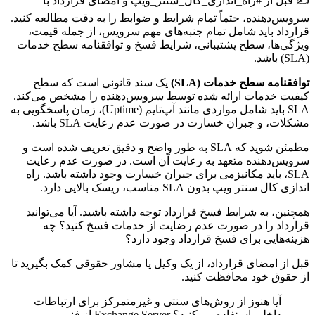
✍️ قبل از #راه_اندازی_کال_سنتر_ویپ و امضای قرارداد با
سرویس‌دهنده، حتماً تمام شرایط و ضوابط را به دقت مطالعه کنید.
قرارداد باید شامل تمام جنبه‌های مهم سرویس، از جمله قیمت،
ویژگی‌ها، سطح پشتیبانی، شرایط فسخ و توافقنامه سطح خدمات
(SLA) باشد.
توافقنامه سطح خدمات (SLA)
یک سند قانونی است که سطح
کیفیت خدمات ارائه شده توسط سرویس‌دهنده را مشخص می‌کند.
SLA باید شامل مواردی مانند آپ‌تایم (Uptime)، زمان پاسخگویی به
مشکلات، و جبران خسارت در صورت عدم رعایت SLA باشد.
مطمئن شوید که SLA به طور واضح و دقیق تعریف شده است و
سرویس‌دهنده متعهد به رعایت آن است. در صورت عدم رعایت
SLA، باید مکانیزمی برای جبران خسارت وجود داشته باشد. راه
اندازی کال سنتر ویپ بدون SLA مناسب، ریسک بالایی دارد.
همچنین، به شرایط فسخ قرارداد توجه داشته باشید. آیا می‌توانید
قرارداد را در صورت عدم رضایت از خدمات فسخ کنید؟ چه
هزینه‌هایی برای فسخ قرارداد وجود دارد؟
قبل از امضای قرارداد، از یک وکیل یا مشاور حقوقی کمک بگیرید تا
از حقوق خود محافظت کنید.
آیا هنوز از روش‌های سنتی و غیرمتمرکز برای ارتباطات
داخلی استفاده می‌کنید؟ Exchange Server از فنی و