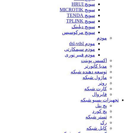
سویچ HRUI
سویچ MICROTIK
سویچ TENDA
سویچ TPLINK
سویچ دیلینک
سویچ مرکوسیس
مودم
مودم dsl-vdsl
مودم سیمکارتی
مودم فیبر نوری
اکسس پوینت
مدیا کانورتر
توسعه دهنده شبکه
ماژول شبکه
روتر
کارت شبکه
فایروال
تجهیزات پسیو شبکه
پچ پنل
پچ کورد
تستر شبکه
رک
کابل شبکه