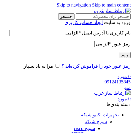
Skip to navigation
Skip to main content
جستجو
ورود به سایت
ایجاد حساب کاربری
نام کاربری یا آدرس ایمیل
*
الزامی
رمز عبور
*
الزامی
ورود
رمز عبور خود را فراموش کرده‌اید ؟
مرا به یاد بسپار
0
مورد
09124135845
منو
0
مورد
دسته‌ بندی‌ها
تجهیزات اکتیو شبکه
سویچ شبکه
سویچ cisco