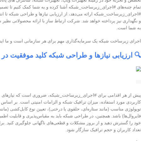
تخصص و تجربه خود در زمینه تجهیزات ویپ، تجهیزات شبکه، سانترال های پاناس
تمام جنبه‌های #اجرای_زیرساخت_شبکه آشنا کرده و به شما کمک کنیم تا تصمیمی
#اجرای_زیرساخت_شبکه ارائه می‌دهد، از ارزیابی نیازها و طراحی شبکه تا ان
به شما است.
اجرای زیرساخت شبکه یک سرمایه‌گذاری مهم برای هر سازمانی است و ما اینجا 
🔍 ارزیابی نیازها و طراحی شبکه کلید موفقیت د
پیش از هر اقدامی برای #اجرای_زیرساخت_شبکه، ضروری است که نیازهای سازمان
کاربردی مورد استفاده، میزان ترافیک شبکه و الزامات امنیتی است. بر اساس ا
توپولوژی مناسب (مانند ستاره‌ای، حلقوی یا درختی)، تعیین نوع کابل‌کشی (مانند
فایروال‌ها) باشد. همچنین، در طراحی شبکه باید به مقیاس‌پذیری و قابلیت اطم
خود را گسترش دهید و از بروز مشکلات و قطعی‌های ناگهانی جلوگیری کنید. برا
تعداد کاربران و حجم ترافیک سازگار شود.