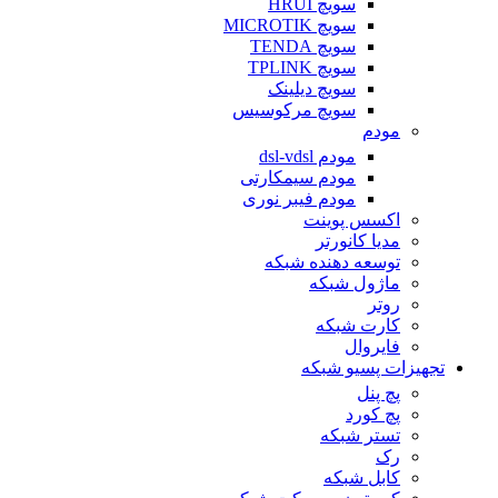
سویچ HRUI
سویچ MICROTIK
سویچ TENDA
سویچ TPLINK
سویچ دیلینک
سویچ مرکوسیس
مودم
مودم dsl-vdsl
مودم سیمکارتی
مودم فیبر نوری
اکسس پوینت
مدیا کانورتر
توسعه دهنده شبکه
ماژول شبکه
روتر
کارت شبکه
فایروال
تجهیزات پسیو شبکه
پچ پنل
پچ کورد
تستر شبکه
رک
کابل شبکه