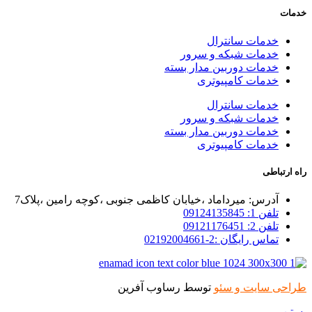
خدمات
خدمات سانترال
خدمات شبکه و سرور
خدمات دوربین مدار بسته
خدمات کامپیوتری
خدمات سانترال
خدمات شبکه و سرور
خدمات دوربین مدار بسته
خدمات کامپیوتری
راه ارتباطی
آدرس: میرداماد ،خیابان کاظمی جنوبی ،کوچه رامین ،پلاک7
تلفن 1: 09124135845
تلفن 2: 09121176451
تماس رایگان :2-02192004661
طراحی سایت و سئو
توسط رساوب آفرین
بستن