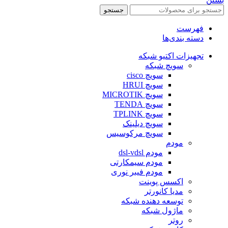
جستجو
فهرست
دسته بندی‌ها
تجهیزات اکتیو شبکه
سویچ شبکه
سویچ cisco
سویچ HRUI
سویچ MICROTIK
سویچ TENDA
سویچ TPLINK
سویچ دیلینک
سویچ مرکوسیس
مودم
مودم dsl-vdsl
مودم سیمکارتی
مودم فیبر نوری
اکسس پوینت
مدیا کانورتر
توسعه دهنده شبکه
ماژول شبکه
روتر