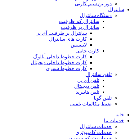
دوربین سیم کارتی
سانترال
دستگاه سانترال
سانترال کم ظرفیت
سانترال پر ظرفیت
سانترال پر ظرفیت آی پی
کارت های سانترال
لاینسس
کارت جانبی
کارت خطوط داخلی آنالوگ
کارت خطوط داخلی دیجیتال
کارت خطوط شهری
تلفن سانترال
تلفن آی پی
تلفن دیجیتال
تلفن هایبرید
تلفن گویا
ضبط مکالمات تلفنی
خانه
خدمات ما
خدمات سانترال
خدمات کامپیوتری
خدمات شبکه و سرور