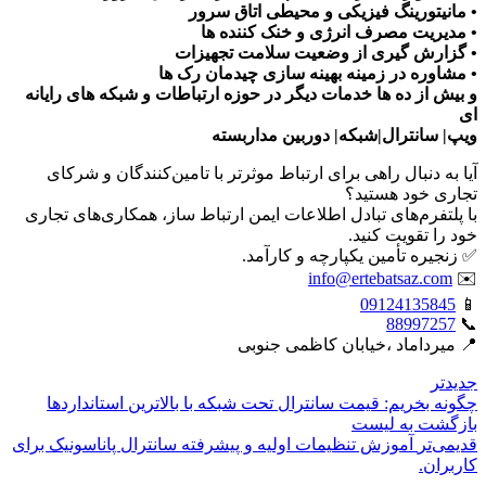
• مانیتورینگ فیزیکی و محیطی اتاق سرور
• مدیریت مصرف انرژی و خنک کننده ها
• گزارش گیری از وضعیت سلامت تجهیزات
• مشاوره در زمینه بهینه سازی چیدمان رک ها
و بیش از ده ها خدمات دیگر در حوزه ارتباطات و شبکه های رایانه
ای
ویپ| سانترال|شبکه| دوربین مداربسته
آیا به دنبال راهی برای ارتباط موثرتر با تامین‌کنندگان و شرکای
تجاری خود هستید؟
با پلتفرم‌های تبادل اطلاعات ایمن ارتباط ساز، همکاری‌های تجاری
خود را تقویت کنید.
✅ زنجیره تأمین یکپارچه و کارآمد.
info@ertebatsaz.com
✉️
09124135845
📱
88997257
📞
📍 میرداماد ،خیابان کاظمی جنوبی
جدیدتر
چگونه بخریم: قیمت سانترال تحت شبکه با بالاترین استانداردها
بازگشت بە لیست
قدیمی‌تر
آموزش تنظیمات اولیه و پیشرفته سانترال پاناسونیک برای
کاربران.