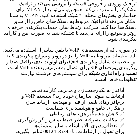
ترافیک ورودی و خروجی #شبکه را بررسی می‌کند و ترافیک
مشکوک را مسدود می‌کند. همچنین، می‌توانید از VLAN برای
جداسازی بخش‌های مختلف #شبکه استفاده کنید. VLAN به شما
امکان می‌دهد تا ترافیک مربوط به دستگاه‌های خاص را از سایر
دستگاه‌ها جدا کنید. شرکت ارتباط ساز، خدمات پیکربندی حرفه‌ای
روتر و سوئیچ را ارائه می‌دهد تا #شبکه شما به صورت امن و کارآمد
پیکربندی شود.
در صورتی که از سیستم‌های VoIP یا تلفن سانترال استفاده می‌کنید،
باید تنظیمات مربوط به VoIP را نیز در روتر و سوئیچ پیکربندی کنید.
این تنظیمات شامل پیکربندی QoS برای اولویت‌بندی ترافیک صدا و
پیکربندی پورت‌های SIP برای اتصال به سرویس دهنده VoIP است.
نصب و راه اندازی شبکه
برای سیستم های هوشمند نیازمند
تنظیمات خاص است.
آیا نیاز به یکپارچه‌سازی و مدیریت کارآمد تمامی
ارتباطات صوتی سازمان خود دارید؟ سیستم VoIP و
نرم‌افزارهای تلفنی از فنی و مهندسی ارتباط ساز،
راهکاری جامع و هوشمند برای شماست.
✅ کاهش چشمگیر هزینه‌های ارتباطی
✅ امکانات پیشرفته نظیر ضبط تماس و گزارش‌گیری
✅ انعطاف‌پذیری بالا و ادغام با سایر سیستم‌ها
برای تحول در ارتباطات، با 09124135845 تماس بگیرید.