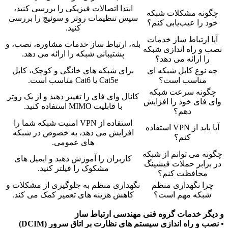
ابتدا اتصالات فیزیکی را بررسی کنید،
چگونه مشکلات شبکه
سپس تنظیمات روتر و سوئیچ را بررسی
خود را عیب‌یابی کنم؟
کنید.
آیا ارتباط ساز خدمات
بله، ارتباط ساز خدمات مشاوره، نصب، و
نصب و راه اندازی شبکه
پشتیبانی شبکه را ارائه می دهد.
را ارائه می دهد؟
چه نوع کابل شبکه ای
برای شبکه های خانگی و کوچک، کابل
مناسب است؟
Cat5e یا Cat6 مناسب است.
چگونه سرعت شبکه
کانال وای فای را تغییر دهید و از یک روتر
وای فای خود را افزایش
با قابلیت MIMO استفاده کنید.
دهم؟
استفاده از VPN امنیت شبکه شما را
آیا باید از VPN استفاده
افزایش می دهد، به خصوص در شبکه
کنم؟
های عمومی.
چگونه می توانم از شبکه
کاربران را آموزش دهید و ایمیل های
در برابر حملات فیشینگ
مشکوک را فیلتر کنید.
محافظت کنم؟
چرا نگهداری منظم
نگهداری منظم به جلوگیری از مشکلات و
شبکه مهم است؟
کاهش هزینه های تعمیر کمک می کند.
و دیگر خدمات گروه فنی مهندسی ارتباط ساز
• نصب و راه اندازی سیستم های نظارت بر اتاق سرور (DCIM)