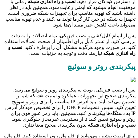
از دسترس کودکان قرار دهید.
نصب و راه اندازی شبکه
زمانی با
موفقیت انجام میشود که ایمنی رعایت شود. همچنین باید در نظر
داشته باشید که تهویه مناسب برای تجهیزات شبکه ضروری است.
تجهیزات شبکه در حین کار گرما تولید می‌کنند و عدم تهویه مناسب
می‌تواند باعث کاهش عمر مفید آن‌ها شود.
پس از اتمام کابل‌کشی و نصب فیزیکی، تمام اتصالات را به دقت
بررسی کنید. از تستر کابل برای اطمینان از صحت اتصالات استفاده
کنید. در صورت وجود هرگونه مشکل، آن را برطرف کنید.
نصب و
راه اندازی شبکه
نیازمند دقت و توجه به جزئیات است.
پیکربندی روتر و سوئیچ
پس از نصب فیزیکی، نوبت به پیکربندی روتر و سوئیچ می‌رسد.
پیکربندی صحیح این تجهیزات، عملکرد و امنیت #شبکه شما را
تضمین می‌کند. ابتدا باید آدرس IP مناسب را برای روتر و سوئیچ
تعیین کنید. سپس، تنظیمات DHCP را برای تخصیص خودکار آدرس
IP به دستگاه‌ها پیکربندی کنید. همچنین، باید رمز عبور قوی برای
روتر و سوئیچ تعیین کنید تا از دسترسی غیرمجاز جلوگیری شود.
نصب و راه اندازی شبکه
بدون پیکربندی صحیح معنا ندارد.
برای امنیت بیشتر، می‌توانید از فایروال روتر استفاده کنید. فایروال،