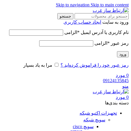
Skip to navigation
Skip to main content
جستجو
ورود به سایت
ایجاد حساب کاربری
نام کاربری یا آدرس ایمیل
*
الزامی
رمز عبور
*
الزامی
ورود
رمز عبور خود را فراموش کرده‌اید ؟
مرا به یاد بسپار
0
مورد
09124135845
منو
0
مورد
دسته‌ بندی‌ها
تجهیزات اکتیو شبکه
سویچ شبکه
سویچ cisco