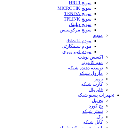
سویچ HRUI
سویچ MICROTIK
سویچ TENDA
سویچ TPLINK
سویچ دیلینک
سویچ مرکوسیس
مودم
مودم dsl-vdsl
مودم سیمکارتی
مودم فیبر نوری
اکسس پوینت
مدیا کانورتر
توسعه دهنده شبکه
ماژول شبکه
روتر
کارت شبکه
فایروال
تجهیزات پسیو شبکه
پچ پنل
پچ کورد
تستر شبکه
رک
کابل شبکه
کیستون و سوکت شبکه