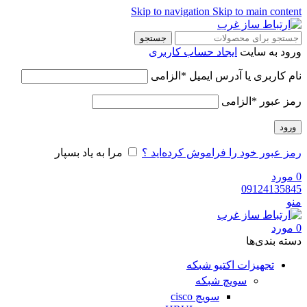
Skip to navigation
Skip to main content
جستجو
ورود به سایت
ایجاد حساب کاربری
نام کاربری یا آدرس ایمیل
*
الزامی
رمز عبور
*
الزامی
ورود
رمز عبور خود را فراموش کرده‌اید ؟
مرا به یاد بسپار
0
مورد
09124135845
منو
0
مورد
دسته‌ بندی‌ها
تجهیزات اکتیو شبکه
سویچ شبکه
سویچ cisco