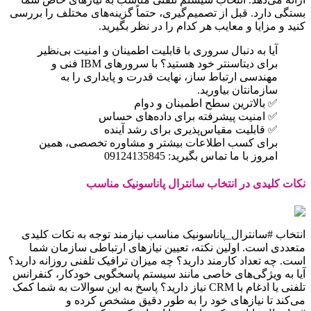
بستگی دارد. قبل از تصمیم‌گیری، حتماً گزینه‌های مختلف را بررسی
کنید و مزایا و معایب هر کدام را در نظر بگیرید.
آیا به دنبال سروری با قابلیت اطمینان و امنیت بی‌نظیر
برای دیتاسنتر خود هستید؟ با سرورهای IBM فنی و
مهندسی ارتباط ساز، نهایت قدرت و پایداری را به
سازمانتان بیاورید.
✅ بالاترین سطح اطمینان و دوام
✅ امنیت پیشرفته برای داده‌های حساس
✅ قابلیت مقیاس‌پذیری برای رشد آینده
برای کسب اطلاعات بیشتر و مشاوره تخصصی، همین
امروز با ما تماس بگیرید: 09124135845
نکات کلیدی در انتخاب سانترال پاناسونیک مناسب
انتخاب #سانترال_پاناسونیک مناسب نیازمند توجه به نکات کلیدی
متعددی است. اولین نکته، تعیین نیازهای ارتباطی سازمان شما
است. چه تعداد کارمند دارید؟ چه میزان ترافیک تلفنی روزانه دارید؟
آیا به ویژگی‌های خاصی مانند سیستم پاسخگویی خودکار، کنفرانس
تلفنی یا ادغام با CRM نیاز دارید؟ پاسخ به این سوالات به شما کمک
می‌کند تا نیازهای خود را به طور دقیق مشخص کرده و