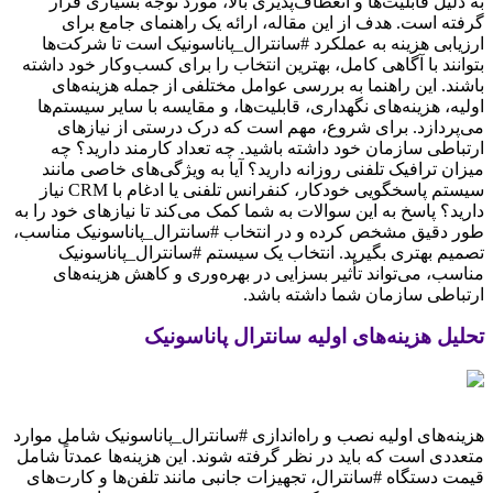
به دلیل قابلیت‌ها و انعطاف‌پذیری بالا، مورد توجه بسیاری قرار
گرفته است. هدف از این مقاله، ارائه یک راهنمای جامع برای
ارزیابی هزینه به عملکرد #سانترال_پاناسونیک است تا شرکت‌ها
بتوانند با آگاهی کامل، بهترین انتخاب را برای کسب‌وکار خود داشته
باشند. این راهنما به بررسی عوامل مختلفی از جمله هزینه‌های
اولیه، هزینه‌های نگهداری، قابلیت‌ها، و مقایسه با سایر سیستم‌ها
می‌پردازد. برای شروع، مهم است که درک درستی از نیازهای
ارتباطی سازمان خود داشته باشید. چه تعداد کارمند دارید؟ چه
میزان ترافیک تلفنی روزانه دارید؟ آیا به ویژگی‌های خاصی مانند
سیستم پاسخگویی خودکار، کنفرانس تلفنی یا ادغام با CRM نیاز
دارید؟ پاسخ به این سوالات به شما کمک می‌کند تا نیازهای خود را به
طور دقیق مشخص کرده و در انتخاب #سانترال_پاناسونیک مناسب،
تصمیم بهتری بگیرید. انتخاب یک سیستم #سانترال_پاناسونیک
مناسب، می‌تواند تأثیر بسزایی در بهره‌وری و کاهش هزینه‌های
ارتباطی سازمان شما داشته باشد.
تحلیل هزینه‌های اولیه سانترال پاناسونیک
هزینه‌های اولیه نصب و راه‌اندازی #سانترال_پاناسونیک شامل موارد
متعددی است که باید در نظر گرفته شوند. این هزینه‌ها عمدتاً شامل
قیمت دستگاه #سانترال، تجهیزات جانبی مانند تلفن‌ها و کارت‌های