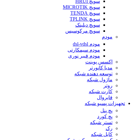
سویچ HRUI
سویچ MICROTIK
سویچ TENDA
سویچ TPLINK
سویچ دیلینک
سویچ مرکوسیس
مودم
مودم dsl-vdsl
مودم سیمکارتی
مودم فیبر نوری
اکسس پوینت
مدیا کانورتر
توسعه دهنده شبکه
ماژول شبکه
روتر
کارت شبکه
فایروال
تجهیزات پسیو شبکه
پچ پنل
پچ کورد
تستر شبکه
رک
کابل شبکه