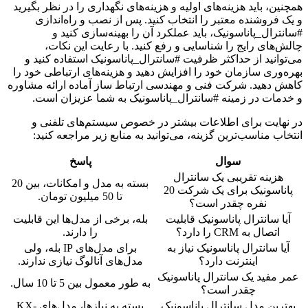
همچنین، باید هزینه‌های اولیه و هزینه‌های نگهداری را در نظر بگیرید
و یک فروشنده معتبر را انتخاب کنید. پس از نصب و راه‌اندازی
#سانترال_پاناسونیک، باید عملکرد آن را بهینه‌سازی کنید و
چالش‌های رایج را شناسایی و رفع کنید. با رعایت این نکات،
می‌توانید از حداکثر ظرفیت #سانترال_پاناسونیک استفاده کنید و
بهره‌وری سازمان خود را افزایش دهید و هزینه‌های ارتباطی خود را
کاهش دهید. شرکت فنی و مهندسی ارتباط ساز آماده ارائه مشاوره
و خدمات در زمینه #سانترال_پاناسونیک به شما عزیزان است.
در نهایت برای اطلاعات بیشتر در خصوص سیستم‌های تلفنی و
انتخاب مناسب‌ترین گزینه، می‌توانید به منابع زیر مراجعه کنید:
سوال
پاسخ
هزینه تقریبی یک سانترال
بسته به مدل و امکانات، بین 20
پاناسونیک برای یک شرکت 20
تا 50 میلیون تومان.
نفره چقدر است؟
آیا سانترال پاناسونیک قابلیت
بله، برخی از مدل‌ها این قابلیت
اتصال به CRM را دارد؟
را دارند.
آیا سانترال پاناسونیک نیاز به
برای مدل‌های IP بله، ولی
اینترنت دارد؟
مدل‌های آنالوگ نیازی ندارند.
عمر مفید یک سانترال پاناسونیک
به طور معمول بین 5 تا 10 سال.
چقدر است؟
بهترین مدل سانترال پاناسونیک
بسته به نیازها، مدل‌های KX-