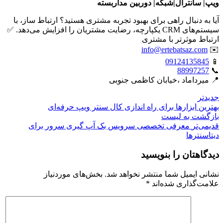
ویپ| سانترال|شبکه| دوربین مداربسته
آیا به دنبال راهی برای بهبود تجربه مشتری هستید؟ ارتباط ساز، با
سیستم‌های CRM یکپارچه، رضایت مشتریان را افزایش می‌دهد. ✅
ارتباط موثرتر با مشتری
info@ertebatsaz.com
✉️
09124135845
📱
88997257
📞
📍 میرداماد ،خیابان کاظمی جنوبی
جدیدتر
بهترین ابزارها برای راه اندازی کال سنتر ویپ حرفه‌ای
بازگشت بە لیست
قدیمی‌تر
معرفی تخصصی سرویس بک آپ گیری سرور برای
دیتاسنترها
دیدگاهتان را بنویسید
نشانی ایمیل شما منتشر نخواهد شد.
بخش‌های موردنیاز
علامت‌گذاری شده‌اند
*