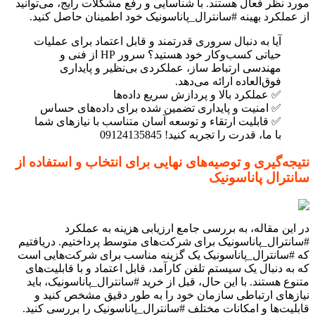
مورد نظر فعال هستند. با شناسایی و رفع مشکلات رایج، می‌توانید
از عملکرد بهینه #سانترال_پاناسونیک خود اطمینان حاصل کنید.
آیا به دنبال سروری قدرتمند و قابل اعتماد برای عملیات
حیاتی کسب‌وکار خود هستید؟ سرور HP از فنی و
مهندسی ارتباط ساز، عملکردی بی‌نظیر و پایداری
فوق‌العاده ارائه می‌دهد.
✅ عملکرد بالا و پردازش سریع داده‌ها
✅ امنیت و پایداری تضمین شده برای داده‌های حساس
✅ قابلیت ارتقاء و توسعه آسان متناسب با نیازهای شما
با ما، قدرت را تجربه کنید! 09124135845
نتیجه‌گیری و توصیه‌های نهایی برای انتخاب و استفاده از
سانترال پاناسونیک
در این مقاله، به بررسی جامع ارزیابی هزینه به عملکرد
#سانترال_پاناسونیک برای شرکت‌های متوسط پرداختیم. دریافتیم
که #سانترال_پاناسونیک یک گزینه مناسب برای شرکت‌هایی است
که به دنبال یک سیستم تلفن کارآمد، قابل اعتماد و با قابلیت‌های
متنوع هستند. با این حال، قبل از خرید #سانترال_پاناسونیک، باید
نیازهای ارتباطی سازمان خود را به طور دقیق مشخص کنید و
قابلیت‌ها و امکانات مختلف #سانترال_پاناسونیک را بررسی کنید.