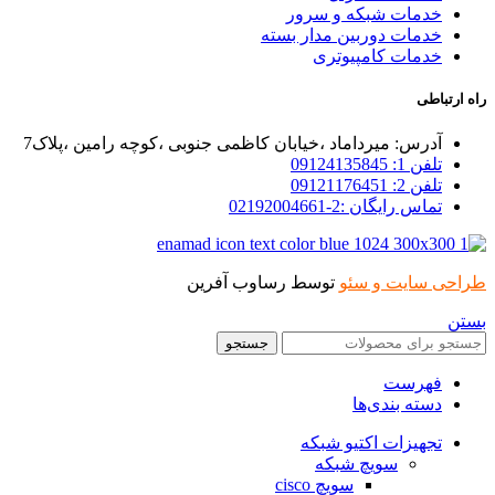
خدمات شبکه و سرور
خدمات دوربین مدار بسته
خدمات کامپیوتری
راه ارتباطی
آدرس: میرداماد ،خیابان کاظمی جنوبی ،کوچه رامین ،پلاک7
تلفن 1: 09124135845
تلفن 2: 09121176451
تماس رایگان :2-02192004661
طراحی سایت و سئو
توسط رساوب آفرین
بستن
جستجو
فهرست
دسته بندی‌ها
تجهیزات اکتیو شبکه
سویچ شبکه
سویچ cisco