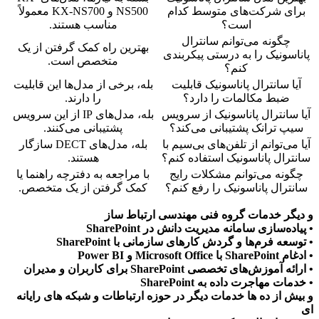
برای شرکت‌های متوسط کدام
NS500 و KX-NS700 معمولاً
است؟
مناسب هستند.
چگونه می‌توانم سانترال
بهترین راه کمک گرفتن از یک
پاناسونیک را به درستی پیکربندی
متخصص است.
کنم؟
آیا سانترال پاناسونیک قابلیت
بله، برخی از مدل‌ها این قابلیت
ضبط مکالمات را دارد؟
را دارند.
آیا سانترال پاناسونیک از سرویس
بله، مدل‌های IP از این سرویس
سیپ ترانک پشتیبانی می‌کند؟
پشتیبانی می‌کنند.
آیا می‌توانم از تلفن‌های بی‌سیم با
بله، مدل‌های DECT سازگار
سانترال پاناسونیک استفاده کنم؟
هستند.
چگونه می‌توانم مشکلات رایج
با مراجعه به دفترچه راهنما یا
سانترال پاناسونیک را رفع کنم؟
کمک گرفتن از یک متخصص.
و دیگر خدمات گروه فنی مهندسی ارتباط ساز
• پیاده‌سازی سامانه مدیریت دانش در SharePoint
• توسعه فرم‌ها و گردش کارهای سازمانی با SharePoint
• ادغام SharePoint با Microsoft Office و Power BI
• ارائه آموزش‌های تخصصی SharePoint برای کاربران و مدیران
• خدمات مهاجرت داده به SharePoint
و بیش از ده ها خدمات دیگر در حوزه ارتباطات و شبکه های رایانه
ای