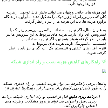
افزارها وجود دارد.
این هزینه های جانبی و پنهان می توانند بخش قابل توجهی از هزینه
کلی #نصب_و_راه_اندازی_شبکه را تشکیل دهند. بنابراین، در هنگام
برآورد هزینه ها، باید این هزینه ها را نیز در نظر گرفت.
به عنوان مثال، اگر نیاز به استفاده از #سرویس_سیپ_ترانک یا
#سرویس_ای_وان دارید، هزینه های مربوط به این سرویس ها نیز
باید در نظر گرفته شوند. همچنین، اگر نیاز به استفاده از
#سیستم_مانیتورینگ دارید، هزینه های مربوط به
#نرم_افزارهای_تلفنی و #سیستم_بک_آپ_گیری نیز باید در نظر
گرفته شوند.
💡 راهکارهای کاهش هزینه نصب و راه اندازی شبکه
با اتخاذ برخی راهکارها، می توان هزینه #نصب_و_راه_اندازی_شبکه
را به طور قابل توجهی کاهش داد. برخی از این راهکارها عبارتند از:
برنامه ریزی دقیق
قبل از #نصب_و_راه_اندازی_شبکه، برنامه
ریزی دقیق و اصولی می تواند از بروز مشکلات و هزینه های
اضافی جلوگیری کند.