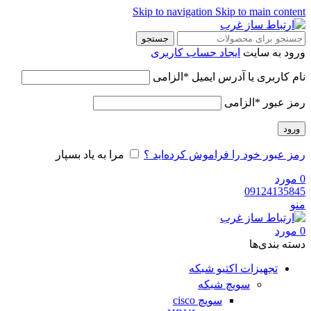
Skip to navigation
Skip to main content
جستجو
ورود به سایت
ایجاد حساب کاربری
نام کاربری یا آدرس ایمیل
*
الزامی
رمز عبور
*
الزامی
ورود
رمز عبور خود را فراموش کرده‌اید ؟
مرا به یاد بسپار
0
مورد
09124135845
منو
0
مورد
دسته‌ بندی‌ها
تجهیزات اکتیو شبکه
سویچ شبکه
سویچ cisco