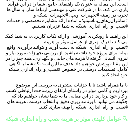
است. این مقاله به عنوان یک راهنمای جامع، شما را در این فرآیند
یاری می کند. ما در شرکت فنی و مهندسی ارتباط ساز، با سال ها
تجربه در زمینه #تجهیزات_ویپ، #تجهیزات_شبکه و
#سانترال_های_پاناسونیک، آماده ارائه مشاوره تخصصی و خدمات
#نصب_و_راه_اندازی_شبکه به شما عزیزان هستیم.
این راهنما با رویکردی آموزشی و ارائه نکات کاربردی، به شما کمک
می کند تا درک بهتری از عوامل موثر بر هزینه
#نصب_و_راه_اندازی_شبکه به دست آورید و بتوانید برآوردی واقع
بینانه برای پروژه خود داشته باشید. از بررسی تجهیزات مورد نیاز و
نیروی انسانی گرفته تا هزینه های جانبی و نگهداری، همه چیز را در
این مقاله پوشش خواهیم داد. هدف ما این است که شما با آگاهی
کامل، تصمیمات درستی در خصوص #نصب_و_راه_اندازی_شبکه
خود اتخاذ کنید.
با ما همراه باشید تا با جزئیات بیشتری به بررسی این موضوع
بپردازیم و گامی موثر در راستای ارتقای زیرساخت ارتباطی کسب
و کار خود بردارید. در این مقاله، ما به شما نشان خواهیم داد که
چگونه می توانید با برنامه ریزی دقیق و انتخاب درست، هزینه های
#نصب_و_راه_اندازی_شبکه را بهینه سازی کنید.
🔍 عوامل کلیدی موثر بر هزینه نصب و راه اندازی شبکه