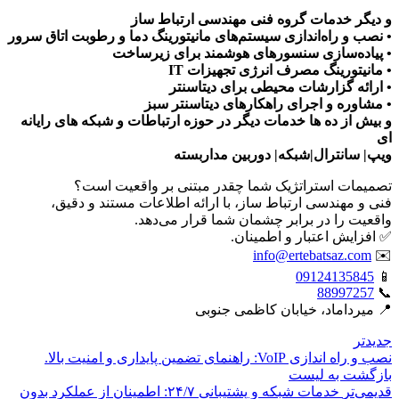
و دیگر خدمات گروه فنی مهندسی ارتباط ساز
• نصب و راه‌اندازی سیستم‌های مانیتورینگ دما و رطوبت اتاق سرور
• پیاده‌سازی سنسورهای هوشمند برای زیرساخت
• مانیتورینگ مصرف انرژی تجهیزات IT
• ارائه گزارشات محیطی برای دیتاسنتر
• مشاوره و اجرای راهکارهای دیتاسنتر سبز
و بیش از ده ها خدمات دیگر در حوزه ارتباطات و شبکه های رایانه
ای
ویپ| سانترال|شبکه| دوربین مداربسته
تصمیمات استراتژیک شما چقدر مبتنی بر واقعیت است؟
فنی و مهندسی ارتباط ساز، با ارائه اطلاعات مستند و دقیق،
واقعیت را در برابر چشمان شما قرار می‌دهد.
✅ افزایش اعتبار و اطمینان.
info@ertebatsaz.com
✉️
09124135845
📱
88997257
📞
📍 میرداماد، خیابان کاظمی جنوبی
جدیدتر
نصب و راه اندازی VoIP: راهنمای تضمین پایداری و امنیت بالا.
بازگشت بە لیست
قدیمی‌تر
خدمات شبکه و پشتیبانی ۲۴/۷: اطمینان از عملکرد بدون