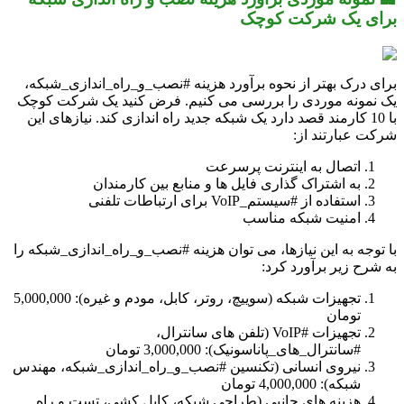
برای یک شرکت کوچک
برای درک بهتر از نحوه برآورد هزینه #نصب_و_راه_اندازی_شبکه،
یک نمونه موردی را بررسی می کنیم. فرض کنید یک شرکت کوچک
با 10 کارمند قصد دارد یک شبکه جدید راه اندازی کند. نیازهای این
شرکت عبارتند از:
اتصال به اینترنت پرسرعت
به اشتراک گذاری فایل ها و منابع بین کارمندان
استفاده از #سیستم_VoIP برای ارتباطات تلفنی
امنیت شبکه مناسب
با توجه به این نیازها، می توان هزینه #نصب_و_راه_اندازی_شبکه را
به شرح زیر برآورد کرد:
تجهیزات شبکه (سوییچ، روتر، کابل، مودم و غیره): 5,000,000
تومان
تجهیزات #VoIP (تلفن های سانترال،
#سانترال_های_پاناسونیک): 3,000,000 تومان
نیروی انسانی (تکنسین #نصب_و_راه_اندازی_شبکه، مهندس
شبکه): 4,000,000 تومان
هزینه های جانبی (طراحی شبکه، کابل کشی، تست و راه