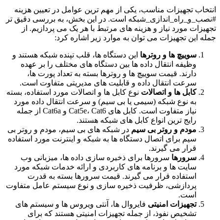
انتخاب تجهیزات مناسب، یکی از مهم ترین عوامل در تعیین هزینه
#نصب_و_راه_اندازی_شبکه است. در این بخش، به بررسی دقیق تر
تجهیزات مورد نیاز و هزینه های مرتبط با هر یک می پردازیم. از
جمله این تجهیزات می توان به موارد زیر اشاره کرد:
سوییچ ها و روترها
این دستگاه ها، قلب تپنده شبکه هستند و
وظیفه انتقال داده ها بین دستگاه های مختلف را بر عهده
دارند. قیمت سوییچ ها و روترها بسته به تعداد پورت ها،
سرعت انتقال داده و قابلیت های مدیریتی متفاوت است.
کابل ها و اتصالات
نوع کابل ها و اتصالات مورد استفاده، بسته
به نوع شبکه (سیمی یا بی سیم) و سرعت انتقال داده مورد
نیاز متفاوت است. کابل های Cat5e، Cat6 و Cat6a از جمله
رایج ترین انواع کابل های شبکه هستند.
مودم و روتر بی سیم
در شبکه های بی سیم، مودم و روتر بی
سیم برای اتصال دستگاه ها به شبکه و اینترنت مورد استفاده
قرار می گیرند.
سرورها
سرورها برای ذخیره سازی داده ها، میزبانی وب
سایت ها و برنامه های کاربردی و ارائه خدمات شبکه مورد
استفاده قرار می گیرند. قیمت سرورها بسته به قدرت
پردازشی، ظرفیت ذخیره سازی و نوع سیستم عامل متفاوت
است.
تجهیزات امنیتی
فایروال ها، آنتی ویروس ها و سیستم های
تشخیص نفوذ، از جمله تجهیزات امنیتی هستند که برای