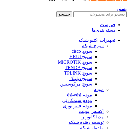
بستن
جستجو
فهرست
دسته بندی‌ها
تجهیزات اکتیو شبکه
سویچ شبکه
سویچ cisco
سویچ HRUI
سویچ MICROTIK
سویچ TENDA
سویچ TPLINK
سویچ دیلینک
سویچ مرکوسیس
مودم
مودم dsl-vdsl
مودم سیمکارتی
مودم فیبر نوری
اکسس پوینت
مدیا کانورتر
توسعه دهنده شبکه
ماژول شبکه