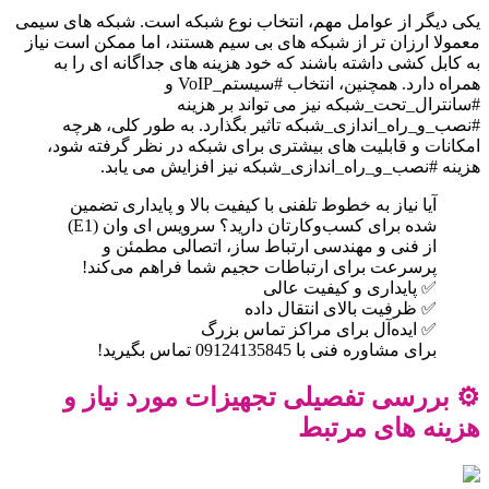
یکی دیگر از عوامل مهم، انتخاب نوع شبکه است. شبکه های سیمی
معمولا ارزان تر از شبکه های بی سیم هستند، اما ممکن است نیاز
به کابل کشی داشته باشند که خود هزینه های جداگانه ای را به
همراه دارد. همچنین، انتخاب #سیستم_VoIP و
#سانترال_تحت_شبکه نیز می تواند بر هزینه
#نصب_و_راه_اندازی_شبکه تاثیر بگذارد. به طور کلی، هرچه
امکانات و قابلیت های بیشتری برای شبکه در نظر گرفته شود،
هزینه #نصب_و_راه_اندازی_شبکه نیز افزایش می یابد.
آیا نیاز به خطوط تلفنی با کیفیت بالا و پایداری تضمین
شده برای کسب‌وکارتان دارید؟ سرویس ای وان (E1)
از فنی و مهندسی ارتباط ساز، اتصالی مطمئن و
پرسرعت برای ارتباطات حجیم شما فراهم می‌کند!
✅ پایداری و کیفیت عالی
✅ ظرفیت بالای انتقال داده
✅ ایده‌آل برای مراکز تماس بزرگ
برای مشاوره فنی با 09124135845 تماس بگیرید!
⚙️ بررسی تفصیلی تجهیزات مورد نیاز و
هزینه های مرتبط