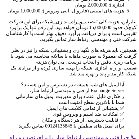
اندازی): 2,000,000 تومان
هزینه های امنیتی (فایروال، آنتی ویروس): 1,000,000 تومان
بنابراین، هزینه کلی #نصب_و_راه_اندازی_شبکه برای این شرکت
کوچک حدود 15,000,000 تومان خواهد بود. این رقم تنها یک برآورد
تقریبی است و برای دریافت برآورد دقیق، بهتر است با کارشناسان
شرکت فنی و مهندسی ارتباط ساز تماس بگیرید.
همچنین، باید هزینه های نگهداری و پشتیبانی شبکه را نیز در نظر
گرفت که معمولا به صورت ماهانه یا سالانه محاسبه می شود. با
برنامه ریزی دقیق و انتخاب درست، می توان هزینه
#نصب_و_راه_اندازی_شبکه را بهینه سازی کرده و از مزایای یک
شبکه کارآمد و پایدار بهره مند شد.
آیا ایمیل های شما همیشه در دسترس و امن هستند؟
Exchange Server از فنی و مهندسی ارتباط ساز،
راهکاری قابل اعتماد برای مدیریت ایمیل های سازمانی
شما با بالاترین سطح امنیت است.
✅ پشتیبانی از تمامی کلاینت های ایمیل
✅ امکانات ضد اسپم و ویروس قوی
✅ قابلیت دسترسی از هر دستگاه و مکان
برای ایمیل های مطمئن با 09124135845 تماس بگیرید.
📞 چرا فنی و مهندسی ارتباط ساز را برای نصب و راه