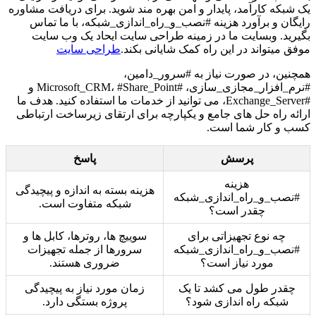
یک شبکه کارآمد، پایدار و امن بهره مند شوید. برای دریافت مشاوره
رایگان و برآورد هزینه #نصب_و_راه_اندازی_شبکه، با ما تماس
بگیرید. وبسایت ما در زمینه طراحی سایت ایحاد یک وب سایت
موفق میتواند در این راه کمک شایانی بکند.
طراحی سایت
همچنین، در صورت نیاز به #سرور_دامین،
#نرم_افزار_مجازی_سازی، #Microsoft_CRM، #Share_Point و
#Exchange_Server، می توانید از خدمات ما استفاده کنید. هدف ما
ارائه راه حل های جامع و یکپارچه برای ارتقای زیرساخت ارتباطی
کسب و کار شما است.
پرسش
پاسخ
هزینه
هزینه بسته به اندازه و پیچیدگی
#نصب_و_راه_اندازی_شبکه
شبکه متفاوت است.
چقدر است؟
چه نوع تجهیزاتی برای
سوییچ ها، روترها، کابل ها و
#نصب_و_راه_اندازی_شبکه
سرورها از جمله تجهیزات
مورد نیاز است؟
ضروری هستند.
چقدر طول می کشد تا یک
زمان مورد نیاز به پیچیدگی
شبکه راه اندازی شود؟
پروژه بستگی دارد.