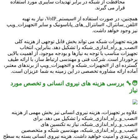
محافظت از شبکه در برابر تهدیدات سایبری مورد استفاده
قرار می گیرند.
همچنین، در صورت استفاده از #سیستم_VoIP، نیاز به تهیه
#تلفن_سانترال، #سانترال_های_پاناسونیک و سایر #تجهیزات_ویپ
نیز وجود خواهد داشت.
هزینه تجهیزات شبکه می تواند بخش قابل توجهی از هزینه کلی
#نصب_و_راه_اندازی_شبکه را تشکیل دهد. بنابراین، انتخاب
تجهیزات مناسب با توجه به نیازها و بودجه موجود، از اهمیت بالایی
برخوردار است. شرکت فنی و مهندسی ارتباط ساز، با ارائه طیف
گسترده ای از #تجهیزات_شبکه و #تجهیزات_ویپ از برندهای معتبر،
آماده ارائه مشاوره تخصصی در این زمینه به شما عزیزان است.
🧑‍🔧 بررسی هزینه های نیروی انسانی و تخصص مورد
نیاز
علاوه بر تجهیزات، هزینه نیروی انسانی نیز بخش مهمی از هزینه
#نصب_و_راه_اندازی_شبکه را تشکیل می دهد. برای
#نصب_و_راه_اندازی_شبکه، نیاز به تکنسین های
#نصب_و_راه_اندازی_شبکه، مهندسین شبکه و متخصصین
پیکربندی و امنیت خواهید داشت. هزینه نیروی انسانی بسته به سطح