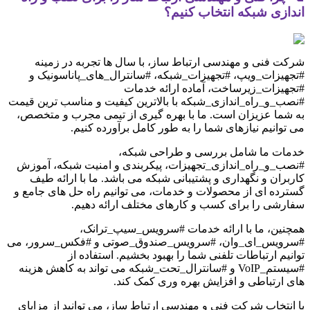
اندازی شبکه انتخاب کنیم؟
شرکت فنی و مهندسی ارتباط ساز، با سال ها تجربه در زمینه
#تجهیزات_ویپ، #تجهیزات_شبکه، #سانترال_های_پاناسونیک و
#تجهیزات_زیرساخت، آماده ارائه خدمات
#نصب_و_راه_اندازی_شبکه با بالاترین کیفیت و مناسب ترین قیمت
به شما عزیزان است. ما با بهره گیری از تیمی مجرب و متخصص،
می توانیم نیازهای شما را به طور کامل برآورده کنیم.
خدمات ما شامل بررسی و طراحی شبکه،
#نصب_و_راه_اندازی_تجهیزات، پیکربندی و امنیت شبکه، آموزش
کاربران و نگهداری و پشتیبانی شبکه می باشد. ما با ارائه طیف
گسترده ای از محصولات و خدمات، می توانیم راه حل های جامع و
سفارشی را برای کسب و کارهای مختلف ارائه دهیم.
همچنین، ما با ارائه خدمات #سرویس_سیپ_ترانک،
#سرویس_ای_وان، #سرویس_صندوق_صوتی و #فکس_سرور، می
توانیم ارتباطات تلفنی شما را بهبود بخشیم. استفاده از
#سیستم_VoIP و #سانترال_تحت_شبکه می تواند به کاهش هزینه
های ارتباطی و افزایش بهره وری کمک کند.
با انتخاب شرکت فنی و مهندسی ارتباط ساز، می توانید از مزایای