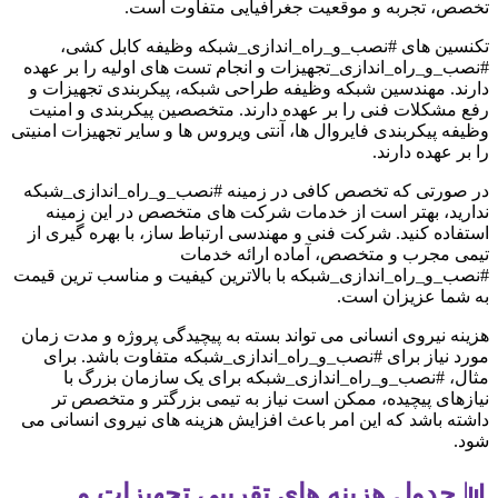
تخصص، تجربه و موقعیت جغرافیایی متفاوت است.
تکنسین های #نصب_و_راه_اندازی_شبکه وظیفه کابل کشی،
#نصب_و_راه_اندازی_تجهیزات و انجام تست های اولیه را بر عهده
دارند. مهندسین شبکه وظیفه طراحی شبکه، پیکربندی تجهیزات و
رفع مشکلات فنی را بر عهده دارند. متخصصین پیکربندی و امنیت
وظیفه پیکربندی فایروال ها، آنتی ویروس ها و سایر تجهیزات امنیتی
را بر عهده دارند.
در صورتی که تخصص کافی در زمینه #نصب_و_راه_اندازی_شبکه
ندارید، بهتر است از خدمات شرکت های متخصص در این زمینه
استفاده کنید. شرکت فنی و مهندسی ارتباط ساز، با بهره گیری از
تیمی مجرب و متخصص، آماده ارائه خدمات
#نصب_و_راه_اندازی_شبکه با بالاترین کیفیت و مناسب ترین قیمت
به شما عزیزان است.
هزینه نیروی انسانی می تواند بسته به پیچیدگی پروژه و مدت زمان
مورد نیاز برای #نصب_و_راه_اندازی_شبکه متفاوت باشد. برای
مثال، #نصب_و_راه_اندازی_شبکه برای یک سازمان بزرگ با
نیازهای پیچیده، ممکن است نیاز به تیمی بزرگتر و متخصص تر
داشته باشد که این امر باعث افزایش هزینه های نیروی انسانی می
شود.
📊 جدول هزینه های تقریبی تجهیزات و