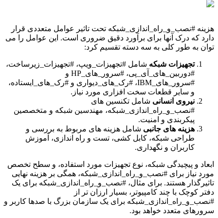
هزینه #نصب_و_راه_اندازی_شبکه تحت تاثیر عوامل متعددی قرار
دارد که درک آنها برای برآورد دقیق ضروری است. این عوامل را می
توان به طور کلی به سه دسته تقسیم کرد:
تجهیزات شبکه
شامل #تجهیزات_ویپ، #تجهیزات_زیرساخت،
#دوربین_های_آی_پی، #سرور_های_HP و
#سرور_های_IBM، #رک_های_دیواری و #رک_های_ایستاده،
و سایر قطعات سخت افزاری مورد نیاز.
نیروی انسانی
شامل تکنسین های
#نصب_و_راه_اندازی_شبکه، مهندسین شبکه و متخصصین
پیکربندی و امنیت.
هزینه های جانبی
شامل هزینه های مربوط به بررسی و
طراحی شبکه، کابل کشی، تست و راه اندازی، آموزش
کاربران و نگهداری.
ابعاد و پیچیدگی شبکه، نوع تجهیزات مورد استفاده، و سطح تخصص
مورد نیاز برای #نصب_و_راه_اندازی_شبکه، همگی بر هزینه نهایی
تاثیرگذار هستند. برای مثال، #نصب_و_راه_اندازی_شبکه برای یک
دفتر کوچک با چند کامپیوتر، بسیار ارزان تر از
#نصب_و_راه_اندازی_شبکه برای یک سازمان بزرگ با صدها کاربر و
سرورهای متعدد خواهد بود.