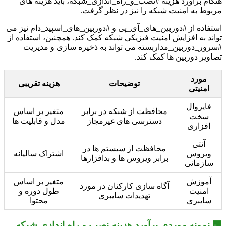
هنگام برآورد هزینه #نصب_و_راه_اندازی_شبکه، باید هزینه های
مربوط به امنیت شبکه را نیز در نظر گرفت.
استفاده از #دوربین_های_آی_پی و #دوربین_های_اسپید_دام نیز می
تواند به افزایش امنیت فیزیکی شبکه کمک کند. همچنین، استفاده از
#سرور_دوربین_مداربسته می تواند به ذخیره سازی و مدیریت
تصاویر دوربین ها کمک کند.
مورد
توضیحات
هزینه تقریبی
امنیتی
فایروال
محافظت از شبکه در برابر
متغیر بر اساس
سخت
دسترسی های غیرمجاز
مدل و قابلیت ها
افزاری
آنتی
محافظت از سیستم ها در
ویروس
اشتراک سالیانه
برابر ویروس ها و بدافزارها
سازمانی
آموزش
متغیر بر اساس
آگاه سازی کارکنان در مورد
امنیت
طول دوره و
تهدیدات سایبری
سایبری
محتوا
🏢 نمونه موردی برآورد هزینه نصب و راه اندازی شبکه