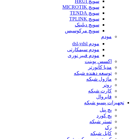
سویچ HRUI
سویچ MICROTIK
سویچ TENDA
سویچ TPLINK
سویچ دیلینک
سویچ مرکوسیس
مودم
مودم dsl-vdsl
مودم سیمکارتی
مودم فیبر نوری
اکسس پوینت
مدیا کانورتر
توسعه دهنده شبکه
ماژول شبکه
روتر
کارت شبکه
فایروال
تجهیزات پسیو شبکه
پچ پنل
پچ کورد
تستر شبکه
رک
کابل شبکه