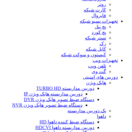
روتر
کارت شبکه
فایروال
تجهیزات پسیو شبکه
پچ پنل
پچ کورد
تستر شبکه
رک
کابل شبکه
کیستون و سوکت شبکه
تجهیزات ویپ
تلفن ویپ
گت وی
دوربین های امنیتی
هایک ویژن
دوربین مداربسته TURBO HD
دوربین مداربسته هایک ویژن IP
دستگاه ضبط تصویر هایک ویژن DVR
دستگاه ضبط تصویر هایک ویژن NVR
پک دوربین مداربسته
داهوا
دستگاه ضبط کننده داهوا HD
دوربین مداربسته داهوا HDCVI