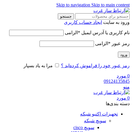
Skip to navigation
Skip to main content
جستجو
ورود به سایت
ایجاد حساب کاربری
نام کاربری یا آدرس ایمیل
*
الزامی
رمز عبور
*
الزامی
ورود
رمز عبور خود را فراموش کرده‌اید ؟
مرا به یاد بسپار
0
مورد
09124135845
منو
0
مورد
دسته‌ بندی‌ها
تجهیزات اکتیو شبکه
سویچ شبکه
سویچ cisco