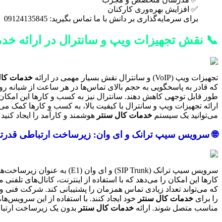
✅ افزایش بهره‌وری کارکنان
برای سرمایه‌گذاری بر دانش با ما تماس بگیرید: 09124135845
📞 نقش تجهیزات ویپ و سانترال در ارائه خد
تجهیزات ویپ (VoIP) و سانترال نقش بسیار مهمی در ارائه
خدمات کال
که قادر به پاسخگویی به حجم بالای تماس‌ها در هر ساعت از شبانه روز ب
طور قابل توجهی کاهش دهند. سانترال نیز به کسب و کارها این امکان 
ارائه تجهیزات ویپ و سانترال با کیفیت بالا، به کسب و کارها کمک می‌
می‌توانید یک سیستم
خدمات کال سنتر
هوشمند و کارآمد را ایجاد کنید 
🌐 سرویس سیپ ترانک و ای وان: زیرساخت ارتباطی قدرتمند برا
سرویس سیپ ترانک (SIP Trunk) و ای وان (E1) به عنوان زیرساخت‌های ارتباطی قدرتمند، نقش حیاتی در عملکرد صحیح و کارآمد
کارها این امکان را می‌دهد که با استفاده از اینترنت، کانال‌های تلفن
که می‌تواند تعداد زیادی تماس همزمان را پشتیبانی کند. شرکت فنی و
را برای
خدمات کال سنتر
خود ایجاد کنند. با استفاده از این سرویس‌ها
مناسب متصل شوند. ارائه
خدمات کال سنتر
بدون یک زیرساخت ارتباط