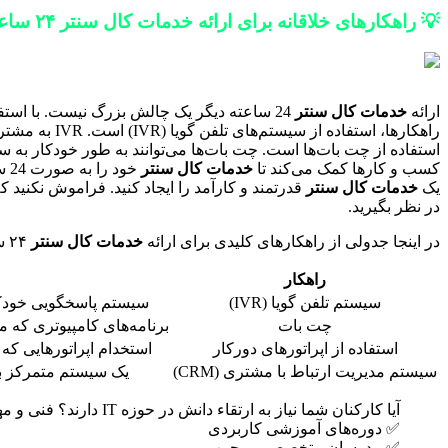
💡 راهکارهای خلاقانه برای ارائه خدمات کال سنتر ۲۴ ساعته با ارتباط ساز
ارائه
خدمات کال سنتر
24 ساعته دیگر یک چالش بزرگ نیست. با استفا
راهکارها، اس
کسب و کارها کمک می‌کند تا
خدمات کال سنتر
خو
یک
خدمات کال سنتر
قدرتمند و کارآمد را ایجاد کنید. فراموش نکنید ک
در نظر بگیرید.
در اینجا جدولی از راهکارهای کلیدی برای ارائه
خدمات کال سنتر
۲۴ ساعته با استفاده از فناوری‌های ارتباط ساز ارائه شده است:
راهکار
سیستم تلفن گویا (IVR)
سیستم پاسخگویی خودکار
چت بات
برنامه‌های کامپیوتری که م
استفاده از اپراتورهای دورکار
استخدام اپراتورهایی که م
سیستم مدیریت ارتباط با مشتری (CRM)
یک سیستم متمرکز بر
آیا کارکنان شما نیاز به ارتقاء دانش در حوزه IT دارند؟ فنی و مهندسی ارتباط ساز با ارائه دوره‌های آموزش IT، توانمندی‌های تیم شما را به سطحی بالاتر ارتقا می‌دهد.
✅ دوره‌های آموزشی کاربردی
✅ مدرسان متخصص و مجرب