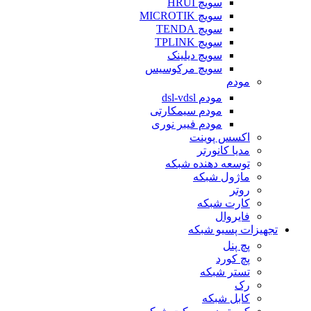
سویچ HRUI
سویچ MICROTIK
سویچ TENDA
سویچ TPLINK
سویچ دیلینک
سویچ مرکوسیس
مودم
مودم dsl-vdsl
مودم سیمکارتی
مودم فیبر نوری
اکسس پوینت
مدیا کانورتر
توسعه دهنده شبکه
ماژول شبکه
روتر
کارت شبکه
فایروال
تجهیزات پسیو شبکه
پچ پنل
پچ کورد
تستر شبکه
رک
کابل شبکه