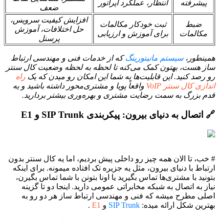
پیشرفته
انتظار، عملکرد اپراتور
ضعف
افزایش کیفیت سرویس،
ضبط
ثبت خودکار مکالمات
حل اختلافات، آموزش
مکالمات
برای آموزش و ارزیابی
پرسنل
همینطور،
سیستم مانیتورینگ
که از خدمات فنی و مهندسی ارتباط
ساز هست، بهتون کمک می‌کنه تا لحظه به لحظه وضعیت کال سنتر
رو رصد کنید. این قابلیت‌ها به شما این امکان رو میدن که یک
راه
اندازی کال سنتر VoIP
واقعاً پویا و مشتری‌محور داشته باشید و یه
قدم بزرگ به سمت رضایت مشتری و بهره‌وری بیشتر بردارید.
🔗 اتصال به دنیای بیرون: پیکربندی SIP Trunk و E1
# خب، تا الان همه چیز رو داخلی پیش بردیم، اما یه کال سنتر بدون
ارتباط با دنیای بیرون، مثل یه جزیره تک افتاده میمونه. برای اینکه
بتونید با مشتری‌ها تماس بگیرید یا اونا بتونن با شما تماس بگیرن،
نیاز به اتصال به شبکه مخابراتی عمومی دارید. اینجا دو تا گزینه
اصلی مطرح میشه که فنی و مهندسی ارتباط ساز هر دو رو به
بهترین شکل ارائه میده:
SIP Trunk
و
E1
.