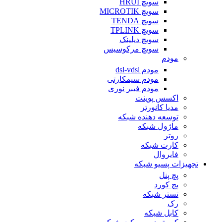
سویچ HRUI
سویچ MICROTIK
سویچ TENDA
سویچ TPLINK
سویچ دیلینک
سویچ مرکوسیس
مودم
مودم dsl-vdsl
مودم سیمکارتی
مودم فیبر نوری
اکسس پوینت
مدیا کانورتر
توسعه دهنده شبکه
ماژول شبکه
روتر
کارت شبکه
فایروال
تجهیزات پسیو شبکه
پچ پنل
پچ کورد
تستر شبکه
رک
کابل شبکه