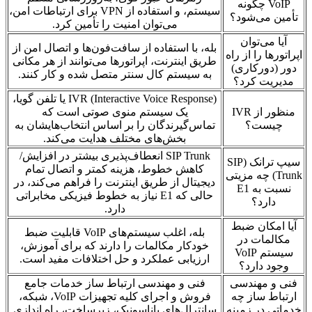
VoIP چگونه
سیستم، و استفاده از VPN برای ارتباطات امن،
تأمین می‌شود؟
می‌توان امنیت را تأمین کرد.
آیا می‌توان
بله، با استفاده از سافت‌فون‌ها و اتصال امن از
اپراتورها را از راه
طریق اینترنت، اپراتورها می‌توانند از هر مکانی
دور (دورکاری)
به سیستم کال سنتر متصل شده و کار کنند.
مدیریت کرد؟
IVR (Interactive Voice Response) یا تلفن گویا،
منظور از IVR
یک سیستم منوی صوتی است که
چیست؟
تماس‌گیرندگان را بر اساس انتخاب‌هایشان به
بخش‌های مختلف هدایت می‌کند.
SIP Trunk انعطاف‌پذیری بیشتر در افزایش/
سیپ ترانک (SIP
کاهش خطوط، هزینه کمتر و اتصال تمام
Trunk) چه مزیتی
دیجیتال از طریق اینترنت را فراهم می‌کند، در
نسبت به E1
حالی که E1 نیاز به خطوط فیزیکی مخابراتی
دارد؟
دارد.
آیا امکان ضبط
بله، اغلب سیستم‌های VoIP قابلیت ضبط
مکالمات در
خودکار مکالمات را دارند که برای آموزش،
سیستم VoIP
ارزیابی عملکرد و حل اختلافات مفید است.
وجود دارد؟
فنی و مهندسی
فنی و مهندسی ارتباط ساز خدمات جامع
ارتباط ساز چه
فروش و اجرای کلیه تجهیزات VoIP، شبکه،
خدماتی در زمینه
سانترال‌های پاناسونیک، زیرساخت، راه اندازی