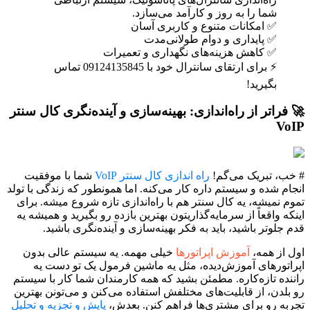
شما را به روز و کارآمد می‌سازد.
✅ امکانات متنوع و کاربری آسان
✅ پایداری و دوام طولانی‌مدت
✅ کاهش هزینه‌های نگهداری و تعمیرات
⚡ برای ارتقای سانترال خود با 09124135845 تماس
بگیرید!
🚀 فراتر از راه‌اندازی: بهینه‌سازی و آینده‌نگری کال سنتر
VoIP
# خب، تبریک می‌گم!
راه اندازی کال سنتر VoIP
شما با موفقیت
انجام شده و سیستم داره کار می‌کنه. اما همونطور که زندگی با تولد
تموم نمیشه، یه کال سنتر هم با راه‌اندازی تازه شروع میشه. برای
اینکه واقعاً از سرمایه‌گذاریتون بهترین بازده رو بگیرید و همیشه یه
قدم جلوتر باشید، باید به فکر بهینه‌سازی و آینده‌نگری باشید.
اول از همه،
آموزش اپراتورها
خیلی مهمه. یه سیستم عالی بدون
اپراتورهای آموزش‌دیده، مثل یه ماشین فرمول یک تو دست یه
راننده تازه‌کاره. مطمئن بشید که همه کارمندان شما کار با سیستم
رو بلدن، از قابلیت‌های مختلفش استفاده می‌کنن و می‌تونن بهترین
تجربه رو برای مشتری‌ها فراهم کنن. بعدش،
پایش و تجزیه و تحلیل