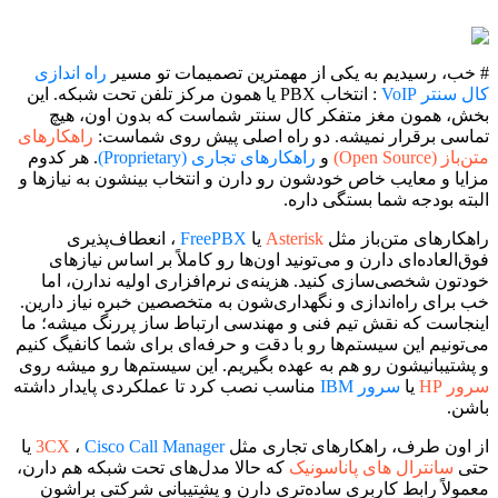
# خب، رسیدیم به یکی از مهمترین تصمیمات تو مسیر
راه اندازی
کال سنتر VoIP
: انتخاب PBX یا همون مرکز تلفن تحت شبکه. این
بخش، همون مغز متفکر کال سنتر شماست که بدون اون، هیچ
تماسی برقرار نمیشه. دو راه اصلی پیش روی شماست:
راهکارهای
متن‌باز (Open Source)
و
راهکارهای تجاری (Proprietary)
. هر کدوم
مزایا و معایب خاص خودشون رو دارن و انتخاب بینشون به نیازها و
البته بودجه شما بستگی داره.
راهکارهای متن‌باز مثل
Asterisk
یا
FreePBX
، انعطاف‌پذیری
فوق‌العاده‌ای دارن و می‌تونید اون‌ها رو کاملاً بر اساس نیازهای
خودتون شخصی‌سازی کنید. هزینه‌ی نرم‌افزاری اولیه ندارن، اما
خب برای راه‌اندازی و نگهداری‌شون به متخصصین خبره نیاز دارین.
اینجاست که نقش تیم فنی و مهندسی ارتباط ساز پررنگ میشه؛ ما
می‌تونیم این سیستم‌ها رو با دقت و حرفه‌ای برای شما کانفیگ کنیم
و پشتیبانیشون رو هم به عهده بگیریم. این سیستم‌ها رو میشه روی
سرور HP
یا
سرور IBM
مناسب نصب کرد تا عملکردی پایدار داشته
باشن.
از اون طرف، راهکارهای تجاری مثل
Cisco Call Manager
،
3CX
یا
حتی
سانترال های پاناسونیک
که حالا مدل‌های تحت شبکه هم دارن،
معمولاً رابط کاربری ساده‌تری دارن و پشتیبانی شرکتی براشون