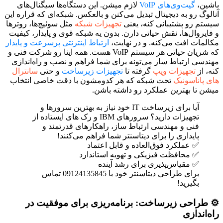
باشین،
گیت‌وی‌های VoIP
لازم میشن. این دستگاه‌ها سیگنال‌های
آنالوگ رو به دیجیتال تبدیل می‌کنن و بالعکس. شبکه‌ای که قراره این
سیستم رو پشتیبانی کنه، یعنی
تجهیزات شبکه
مثل سوئیچ‌ها، روترها
و فایروال‌ها، نقش حیاتی دارن. بدون یه شبکه قوی و پایدار، کیفیت
مکالمات افت می‌کنه. و در نهایت،
ارتباط اینترنتی پرسرعت و پایدار
که شریان حیاتی هر سیستم VoIP هست. همه اینا رو شرکت فنی و
مهندسی ارتباط ساز می‌تونه برای شما فراهم و نصب و راه‌اندازی
کنه، از
تجهیزات ویپ
گرفته تا
تجهیزات زیرساخت
و حتی
سانترال
های پاناسونیک
تحت شبکه که هر کدومشون با دقت خاصی انتخاب
میشن تا بهترین عملکرد رو داشته باشن.
آیا برای زیرساخت IT خود نیاز به بهترین سرورها و
تجهیزات دارید؟ سرورهای IBM و رک های ایستاده از
فنی و مهندسی ارتباط ساز، راهکارهای قدرتمند و
پایداری را برای دیتاسنتر شما فراهم می‌کنند!
✅ عملکرد فوق‌العاده و قابل اعتماد
✅ محافظت فیزیکی و تهویه استاندارد
✅ مقیاس‌پذیری برای رشد آینده
برای طراحی دیتاسنتر خود با 09124135845 تماس
بگیرید!
⚙️ طراحی زیرساخت: برنامه‌ریزی برای موفقیت در
راه‌اندازی