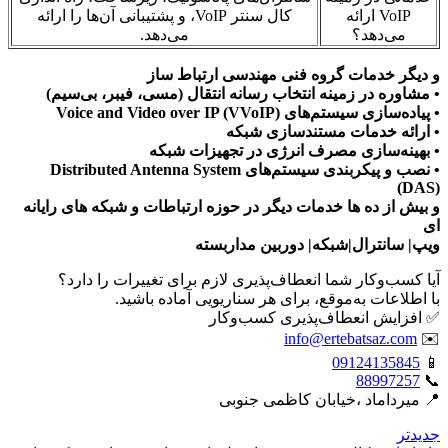
VoIP ارائه
کال سنتر VoIP، و پشتیبانی آن‌ها را ارائه
می‌دهد؟
می‌دهد.
و دیگر خدمات گروه فنی مهندسی ارتباط ساز
• مشاوره در زمینه انتخاب رسانه انتقال (مسی، فیبر، بی‌سیم)
• پیاده‌سازی سیستم‌های Voice and Video over IP (VVoIP)
• ارائه خدمات مستندسازی شبکه
• بهینه‌سازی مصرف انرژی در تجهیزات شبکه
• نصب و پیکربندی سیستم‌های Distributed Antenna System
(DAS)
و بیش از ده ها خدمات دیگر در حوزه ارتباطات و شبکه های رایانه
ای
ویپ| سانترال|شبکه| دوربین مداربسته
آیا کسب‌وکار شما انعطاف‌پذیری لازم برای تغییرات را دارد؟
با اطلاعات به‌موقع، برای هر سناریویی آماده باشید.
✅ افزایش انعطاف‌پذیری کسب‌وکار
info@ertebatsaz.com
✉️
09124135845
📱
88997257
📞
📍 میرداماد ،خیابان کاظمی جنوبی
جدیدتر