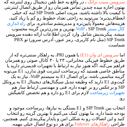
سرویس سیپ ترانک
، در واقع یه خط تلفن دیجیتال روی اینترنته که
بهتون اجازه میده چندین تماس همزمان رو از طریق اتصال اینترنتی
با کیفیت بالا داشته باشید. مزیت اصلی SIP Trunk اینه که خیلی
انعطاف‌پذیره؛ می‌تونید به راحتی تعداد خطوط رو کم یا زیاد کنید،
هزینه‌هاش معمولاً پایین‌تره و مدیریتشم ساده‌تره. برای
راه اندازی
کال سنتر VoIP
، SIP Trunk بهترین و مدرن‌ترین گزینه محسوب
میشه. پیکربندیش شامل وارد کردن اطلاعات ارائه دهنده سرویس
SIP Trunk (مثل نام کاربری، رمز عبور، آدرس سرور) تو PBX
شماست.
اما
سرویس ای وان (E1)
یا همون PRI، یه راهکار سنتی‌تره که از
طریق خطوط فیزیکی مخابراتی، ۲۳ یا ۳۰ کانال صوتی رو همزمان
فراهم می‌کنه. اگه هنوز نیاز به ارتباط با تجهیزات قدیمی‌تر دارید یا
مناطق خاصی هستید که زیرساخت اینترنت قوی ندارن، E1 می‌تونه
گزینه مناسبی باشه. برای اتصال E1 به سیستم VoIP، نیاز به یک
گیت‌وی E1 دارید که وظیفه تبدیل سیگنال‌های دیجیتال E1 به پروتکل
SIP و برعکس رو بر عهده داره. فنی و مهندسی ارتباط ساز هم
تجهیزات زیرساخت
لازم برای E1 رو داره و هم تخصص کانفیگش
رو.
انتخاب بین SIP Trunk و E1 بستگی به نیازها، زیرساخت موجود و
بودجه شما داره. ما بهتون کمک می‌کنیم تا بهترین گزینه رو انتخاب
کنید و این اتصالات رو به شکلی امن و پایدار پیکربندی کنیم. همچنین،
طراحی
راهکارهای Failover
برای هر دو نوع اتصال خیلی مهمه.