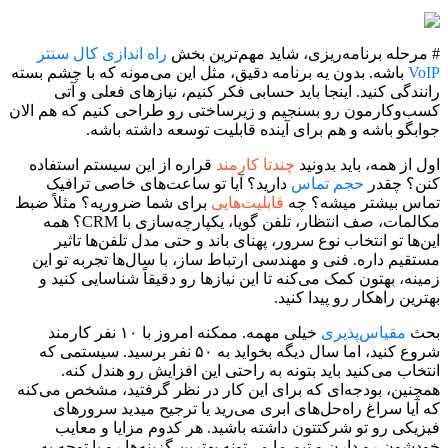
# مرحله برنامه‌ریزی، شاید مهم‌ترین بخش
راه اندازی کال سنتر
VoIP
باشه. بدون یه برنامه دقیق، مثل این می‌مونه که با چشم بسته
رانندگی کنید. اینجا باید حسابی فکر کنیم، نیازهای فعلی و آتی
کسب‌وکارمون رو بسنجیم و زیرساختی رو طراحی کنیم که هم الان
جوابگو باشه و هم برای آینده قابلیت توسعه داشته باشه.
اول از همه، باید بدونید
چندتا کارمند
قراره از این سیستم استفاده
کنن؟ چقدر
حجم تماس
دارید؟ آیا تو ساعت‌های خاصی ترافیک
تماس بیشتر میشه؟ چه
قابلیت‌هایی
برای شما ضروریه؟ مثلاً ضبط
مکالمات، صف انتظار، تلفن گویا، یکپارچه‌سازی با CRM؟ همه
این‌ها تو انتخاب نوع سرور، پهنای باند و حتی مدل تلفن‌ها تاثیر
مستقیم داره. فنی و مهندسی ارتباط ساز، با سال‌ها تجربه تو این
زمینه، بهتون کمک می‌کنه تا این نیازها رو دقیقاً شناسایی کنید و
بهترین راهکار رو پیدا کنید.
بحث
مقیاس‌پذیری
خیلی مهمه. ممکنه امروز با ۱۰ نفر کارمند
شروع کنید، اما سال دیگه بخواید به ۵۰ نفر برسید. سیستمی که
انتخاب می‌کنید باید بتونه به راحتی این افزایش رو هندل کنه.
همچنین، بودجه‌ای که برای این کار در نظر گرفتید، مشخص می‌کنه
که آیا سراغ راه‌حل‌های ابری می‌رید یا ترجیح میدید سرورهای
فیزیکی رو تو شرکتتون داشته باشید. هر کدوم مزایا و معایب
خودشون رو دارن و تیم ما می‌تونه بهترین گزینه‌ها رو با توجه به