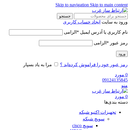
Skip to navigation
Skip to main content
جستجو
ورود به سایت
ایجاد حساب کاربری
نام کاربری یا آدرس ایمیل
*
الزامی
رمز عبور
*
الزامی
ورود
رمز عبور خود را فراموش کرده‌اید ؟
مرا به یاد بسپار
0
مورد
09124135845
منو
0
مورد
دسته‌ بندی‌ها
تجهیزات اکتیو شبکه
سویچ شبکه
سویچ cisco