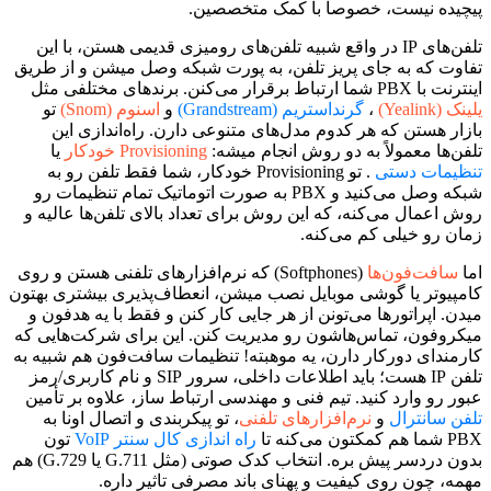
پیچیده نیست، خصوصاً با کمک متخصصین.
تلفن‌های IP در واقع شبیه تلفن‌های رومیزی قدیمی هستن، با این
تفاوت که به جای پریز تلفن، به پورت شبکه وصل میشن و از طریق
اینترنت با PBX شما ارتباط برقرار می‌کنن. برندهای مختلفی مثل
یلینک (Yealink)
،
گرنداستریم (Grandstream)
و
اسنوم (Snom)
تو
بازار هستن که هر کدوم مدل‌های متنوعی دارن. راه‌اندازی این
تلفن‌ها معمولاً به دو روش انجام میشه:
Provisioning خودکار
یا
تنظیمات دستی
. تو Provisioning خودکار، شما فقط تلفن رو به
شبکه وصل می‌کنید و PBX به صورت اتوماتیک تمام تنظیمات رو
روش اعمال می‌کنه، که این روش برای تعداد بالای تلفن‌ها عالیه و
زمان رو خیلی کم می‌کنه.
اما
سافت‌فون‌ها
(Softphones) که نرم‌افزارهای تلفنی هستن و روی
کامپیوتر یا گوشی موبایل نصب میشن، انعطاف‌پذیری بیشتری بهتون
میدن. اپراتورها می‌تونن از هر جایی کار کنن و فقط با یه هدفون و
میکروفون، تماس‌هاشون رو مدیریت کنن. این برای شرکت‌هایی که
کارمندای دورکار دارن، یه موهبته! تنظیمات سافت‌فون هم شبیه به
تلفن IP هست؛ باید اطلاعات داخلی، سرور SIP و نام کاربری/رمز
عبور رو وارد کنید. تیم فنی و مهندسی ارتباط ساز، علاوه بر تأمین
تلفن سانترال
و
نرم‌افزارهای تلفنی
، تو پیکربندی و اتصال اونا به
PBX شما هم کمکتون می‌کنه تا
راه اندازی کال سنتر VoIP
تون
بدون دردسر پیش بره. انتخاب کدک صوتی (مثل G.711 یا G.729) هم
مهمه، چون روی کیفیت و پهنای باند مصرفی تاثیر داره.