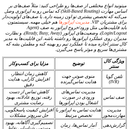
میتونید انواع مختلفی از صف‌ها رو طراحی کنید: مثلاً صف‌های بر
اساس مهارت (Skill-Based Routing) که تماس رو به اپراتوری وصل
می‌کنه که تخصص بیشتری تو اون زمینه داره. یا صف‌های اولویت‌دار
برای مشتریان VIP.
مدیریت اپراتورها
هم خیلی مهمه. سیستمتون
باید قابلیت‌هایی مثل ورود/خروج اپراتور به صف (Agent
Login/Logout)، وضعیت‌های اپراتور (Ready, Busy, Away)، و نظارت
مدیران روی عملکرد اپراتورها رو داشته باشه. این قابلیت‌ها به مدیر
کال سنتر اجازه میده تا عملکرد تیم رو بهینه کنه و مطمئن بشه که
مشتری‌ها سریع و موثر پاسخ می‌گیرن.
ویژگی کال
توضیح
مزایا برای کسب‌وکار
سنتر
کاهش زمان انتظار،
منوی صوتی جهت
تلفن گویا
افزایش کارایی، هدایت
(IVR)
هدایت تماس‌گیرنده
دقیق
مدیریت تماس‌های
کاهش تماس از دست
صف تماس
ورودی در صورت
رفته، توزیع عادلانه، بهبود
اشغال بودن اپراتورها
رضایت مشتری
مدیریت
هدایت تماس به اپراتور با
افزایش کیفیت پاسخگویی،
مهارت‌محور
تخصص مرتبط
حل سریع‌تر مشکلات
تصمیم‌گیری آگاهانه، بهبود
گزارش‌دهی
آمار تماس‌ها، زمان
مستمر، شناسایی نقاط