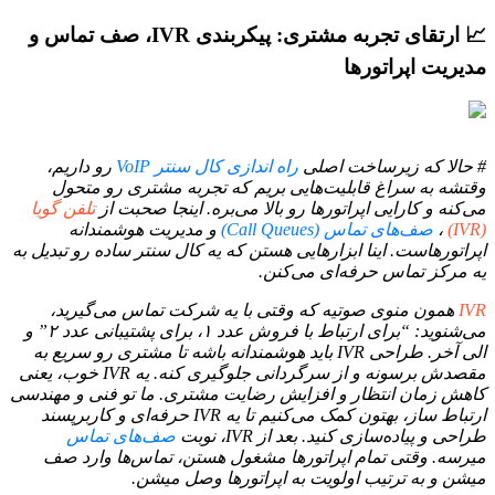
📈 ارتقای تجربه مشتری: پیکربندی IVR، صف تماس و
مدیریت اپراتورها
# حالا که زیرساخت اصلی
راه اندازی کال سنتر VoIP
رو داریم،
وقتشه به سراغ قابلیت‌هایی بریم که تجربه مشتری رو متحول
می‌کنه و کارایی اپراتورها رو بالا می‌بره. اینجا صحبت از
تلفن گویا
(IVR)
،
صف‌های تماس (Call Queues)
و مدیریت هوشمندانه
اپراتورهاست. اینا ابزارهایی هستن که یه کال سنتر ساده رو تبدیل به
یه مرکز تماس حرفه‌ای می‌کنن.
IVR
همون منوی صوتیه که وقتی با یه شرکت تماس می‌گیرید،
می‌شنوید: “برای ارتباط با فروش عدد ۱، برای پشتیبانی عدد ۲” و
الی آخر. طراحی IVR باید هوشمندانه باشه تا مشتری رو سریع به
مقصدش برسونه و از سرگردانی جلوگیری کنه. یه IVR خوب، یعنی
کاهش زمان انتظار و افزایش رضایت مشتری. ما تو فنی و مهندسی
ارتباط ساز، بهتون کمک می‌کنیم تا یه IVR حرفه‌ای و کاربرپسند
طراحی و پیاده‌سازی کنید. بعد از IVR، نوبت
صف‌های تماس
میرسه. وقتی تمام اپراتورها مشغول هستن، تماس‌ها وارد صف
میشن و به ترتیب اولویت به اپراتورها وصل میشن.