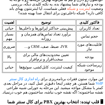
بودجه و نیازهای شما پیشنهاد بده. یه نکته کلیدی دیگه، بررسی
وضعیت
اینترنت و شبکه
فعلی شماست. آیا اینترنتتون پهنای باند
کافی داره؟ شبکه داخلی‌تون برای انتقال صدا بهینه شده؟
فاکتور کلیدی
توضیح
اهمیت
تعداد کاربران
پیش‌بینی حداکثر اپراتورها و داخلی‌ها
حیاتی
برآورد تعداد تماس‌های همزمان و
بسیار
حجم تماس
روزانه
مهم
قابلیت‌های مورد
IVR، ضبط، صف، CRM و…
ضروری
نیاز
تعیین محدودیت‌های مالی برای
بودجه
بالا
سخت‌افزار و نرم‌افزار
زیرساخت شبکه
کیفیت اینترنت، کابل‌کشی، سوئیچ‌ها
حیاتی
موجود
این موارد، ستون فقرات برنامه‌ریزی برای
راه اندازی کال سنتر
VoIP
شما هستن. هر چقدر اینجا دقیق‌تر عمل کنید، در مراحل بعدی
کمتر با مشکل مواجه میشید. این مرحله یه جورایی شبیه طراحی
نقشه ساختمونه؛ اگه نقشه خوب نباشه، ساختمون هم خوب درنمیاد.
🖥️ قلب تپنده: انتخاب بهترین PBX برای کال سنتر شما