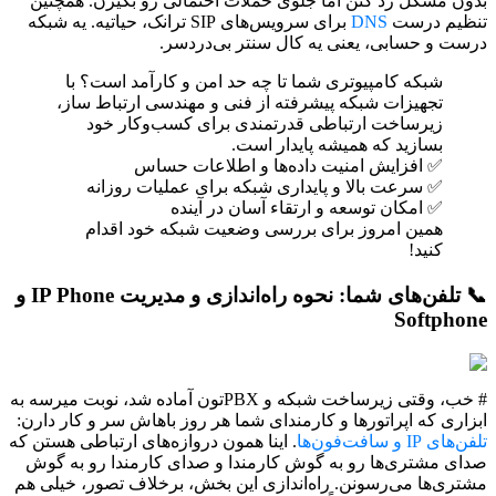
بدون مشکل رد کنن اما جلوی حملات احتمالی رو بگیرن. همچنین
تنظیم درست
DNS
برای سرویس‌های SIP ترانک، حیاتیه. یه شبکه
درست و حسابی، یعنی یه کال سنتر بی‌دردسر.
شبکه کامپیوتری شما تا چه حد امن و کارآمد است؟ با
تجهیزات شبکه پیشرفته از فنی و مهندسی ارتباط ساز،
زیرساخت ارتباطی قدرتمندی برای کسب‌وکار خود
بسازید که همیشه پایدار است.
✅ افزایش امنیت داده‌ها و اطلاعات حساس
✅ سرعت بالا و پایداری شبکه برای عملیات روزانه
✅ امکان توسعه و ارتقاء آسان در آینده
همین امروز برای بررسی وضعیت شبکه خود اقدام
کنید!
📞 تلفن‌های شما: نحوه راه‌اندازی و مدیریت IP Phone و
Softphone
# خب، وقتی زیرساخت شبکه و PBXتون آماده شد، نوبت میرسه به
ابزاری که اپراتورها و کارمندای شما هر روز باهاش سر و کار دارن:
تلفن‌های IP و سافت‌فون‌ها
. اینا همون دروازه‌های ارتباطی هستن که
صدای مشتری‌ها رو به گوش کارمندا و صدای کارمندا رو به گوش
مشتری‌ها می‌رسونن. راه‌اندازی این بخش، برخلاف تصور، خیلی هم