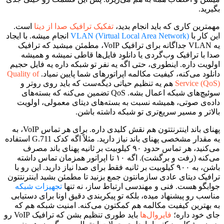
بگیرید.
مهمترین کاری که باید انجام بدید،
تفکیک ترافیک صدا از دیتا
است.
این کار با
VLAN (Virtual Local Area Network)
انجام میشه. با ایجاد
یه VLAN جداگانه برای ترافیک VoIP، مطمئن میشید که ترافیک
صدا با ترافیک وب‌گردی یا دانلود فایل‌ها قاطی نمیشه و همیشه
اولویت داره. اینطوری، حتی اگه یه نفر تو شبکه داره یه فایل حجیم
دانلود می‌کنه، کیفیت مکالمه اپراتورهای شما پایین نمیاد.
Quality of
Service (QoS)
هم یه تنظیم حیاتی دیگه‌ست که باید روی روتر و
سوئیچ‌های شبکه اعمال بشه. QoS تضمین می‌کنه که بسته‌های
داده‌ی صوتی، همیشه نسبت به بسته‌های دیتای معمولی، اولویت
بالاتر و مسیر سریع‌تری تو شبکه داشته باشن.
پهنای باند اینترنتتون هم نقش کلیدی داره. برای هر تماس VoIP، به
یه مقدار مشخصی پهنای باند نیاز دارید. مثلاً اگه کدک G.711 استفاده
می‌کنید، هر تماس حدود ۹۰ کیلوبیت بر ثانیه پهنای باند مصرف
می‌کنه (رفت و برگشت). اگه ۱۰ تا اپراتور همزمان تماس داشته
باشن، به ۹۰۰ کیلوبیت بر ثانیه فقط برای صدا نیاز دارید. این رو با
ترافیک دیتای عادی سازمانتون جمع بزنید تا مطمئن بشید اینترنتتون
جوابگو هست. فنی و مهندسی ارتباط ساز، نه تنها
تجهیزات شبکه
مناسب رو پیشنهاد میده، بلکه تو پیکربندی دقیق اونا برای دستیابی
به بهترین کیفیت مکالمه هم کمکتون می‌کنه. امنیت شبکه هم که
جای خود داره؛
فایروال‌ها
باید طوری تنظیم بشن که ترافیک VoIP رو