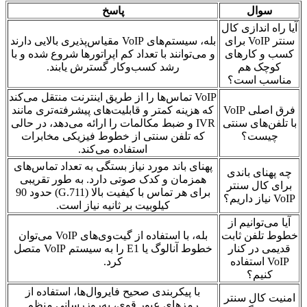
سوال
پاسخ
آیا راه اندازی کال
سنتر VoIP برای
بله، سیستم‌های VoIP مقیاس‌پذیری بالایی دارند
کسب و کارهای
و می‌توانند با تعداد کم اپراتورها شروع شده و با
کوچک هم
رشد کسب‌وکار گسترش یابند.
مناسب است؟
VoIP تماس‌ها را از طریق اینترنت منتقل می‌کند
فرق اصلی VoIP
که هزینه کمتر و قابلیت‌های پیشرفته‌تری مانند
با تلفن‌های سنتی
IVR و ضبط مکالمات را ارائه می‌دهد، در حالی
چیست؟
که تلفن سنتی از خطوط فیزیکی مخابرات
استفاده می‌کند.
پهنای باند مورد نیاز بستگی به تعداد تماس‌های
چه پهنای باندی
همزمان و کدک صوتی دارد. به طور تقریبی
برای کال سنتر
برای هر تماس با کیفیت بالا (G.711) حدود 90
VoIP نیاز داریم؟
کیلوبیت بر ثانیه نیاز است.
آیا می‌توانیم از
خطوط تلفن ثابت
بله، با استفاده از گیت‌وی‌های VoIP می‌توان
قدیمی در کنار
خطوط آنالوگ یا E1 را به سیستم VoIP متصل
VoIP استفاده
کرد.
کنیم؟
با پیکربندی صحیح فایروال‌ها، استفاده از
امنیت کال سنتر
رمزهای عبور قوی، به‌روزرسانی منظم