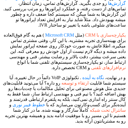
گزارش‌ها
رو جدی بگیرید. گزارش‌های تماس، زمان انتظار،
تماس‌های از دست رفته، و عملکرد اپراتورها رو مرتب بررسی کنید.
این گزارش‌ها به شما میگن که سیستم کجا ضعف داره و چطور
میشه بهبودش داد. مثلاً شاید نیاز به افزایش تعداد اپراتورها تو
ساعت‌های شلوغی باشه یا تغییر تو ساختار IVR.
یکپارچه‌سازی با CRM
(مثل
Microsoft CRM
) هم یه گام فوق‌العاده
برای بهینه‌سازی تجربه مشتریه. با این کار، وقتی مشتری تماس
میگیره، اطلاعاتش به صورت خودکار روی صفحه اپراتور نمایش
داده میشه و دیگه لازم نیست از اول خودش رو معرفی کنه. این
یعنی سرعت بیشتر، دقت بالاتر و رضایت بیشتر. فنی و مهندسی
ارتباط ساز، تو یکپارچه‌سازی سیستم‌های تلفنی شما با انواع
نرم‌افزارهای تلفنی
و CRM تخصص داره.
و در نهایت،
نگاه به آینده
. تکنولوژی VoIP دائماً در حال تغییره. آیا
سیستم شما قابلیت
ارتقاء و توسعه
رو داره؟ آیا می‌تونید قابلیت‌های
جدیدی مثل هوش مصنوعی برای تحلیل مکالمات یا چت‌بات‌ها رو
بهش اضافه کنید؟ با تیم فنی و مهندسی ارتباط ساز، شما فقط یه
کال سنتر راه اندازی نمی‌کنید، بلکه یه پلتفرم ارتباطی قدرتمند و
آینده‌نگر برای کسب‌وکارتون می‌سازید که با
خطوط فیبر نوری
و
سانترال تحت شبکه
کاملاً سازگار و بهینه شده. ما در کنار شما
هستیم تا این مسیر رو با موفقیت ادامه بدید و همیشه بهترین تجربه
رو به مشتریانتون ارائه بدید.