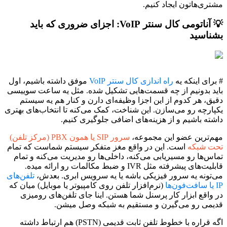
مشتری‌هاتون ایجاد کنیم.
💡 آناتومی کال سنتر VoIP: اجزای ضروری که باید
بشناسید
# برای اینکه یه
راه اندازی کال سنتر VoIP
موفق داشته باشیم، اول
باید بدونیم از چه قسمت‌هایی تشکیل شده. مثل یه ساعت سوییسی
دقیق، هر کدوم از این اجزا وظیفه‌ای دارن و کنار هم یه سیستم
یکپارچه رو می‌سازن. این شناخت، کمک می‌کنه تا انتخاب‌های بهتری
داشته باشیم و از هزینه‌های اضافی جلوگیری کنیم.
مهم‌ترین عضو این مجموعه،
سرور SIP یا همون PBX (مرکز تلفن)
تحت شبکه
است. این در واقع مغز متفکر سیستم شماست که تمام
تماس‌ها رو مسیریابی می‌کنه، داخلی‌ها رو مدیریت می‌کنه و تمام
قابلیت‌های پیشرفته مثل IVR و ضبط مکالمات رو ارائه میده.
می‌تونه یه سرور فیزیکی باشه یا یه سرویس ابری. بعدش،
تلفن‌های
IP یا سافت‌فون‌ها
(نرم‌افزار تلفن روی کامپیوتر یا موبایل) میان که
در واقع ابزار کار پرسنل شما هستن. اینا جای تلفن‌های رومیزی
قدیمی رو می‌گیرن و مستقیم به شبکه وصل میشن.
اگه قراره با خطوط تلفن ثابت قدیمی (PSTN) هم ارتباط داشته