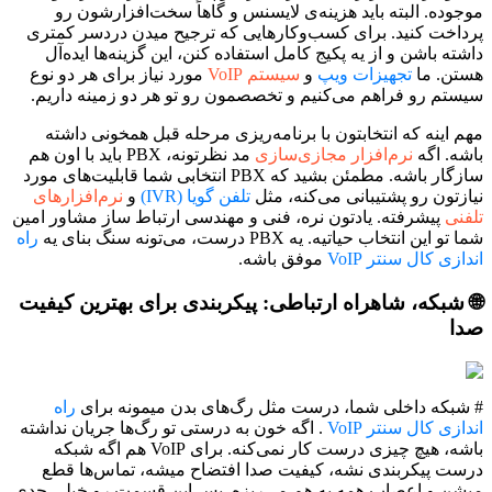
موجوده. البته باید هزینه‌ی لایسنس و گاهاً سخت‌افزارشون رو
پرداخت کنید. برای کسب‌وکارهایی که ترجیح میدن دردسر کمتری
داشته باشن و از یه پکیج کامل استفاده کنن، این گزینه‌ها ایده‌آل
هستن. ما
تجهیزات ویپ
و
سیستم VoIP
مورد نیاز برای هر دو نوع
سیستم رو فراهم می‌کنیم و تخصصمون رو تو هر دو زمینه داریم.
مهم اینه که انتخابتون با برنامه‌ریزی مرحله قبل همخونی داشته
باشه. اگه
نرم‌افزار مجازی‌سازی
مد نظرتونه، PBX باید با اون هم
سازگار باشه. مطمئن بشید که PBX انتخابی شما قابلیت‌های مورد
نیازتون رو پشتیبانی می‌کنه، مثل
تلفن گویا (IVR)
و
نرم‌افزارهای
تلفنی
پیشرفته. یادتون نره، فنی و مهندسی ارتباط ساز مشاور امین
شما تو این انتخاب حیاتیه. یه PBX درست، می‌تونه سنگ بنای یه
راه
اندازی کال سنتر VoIP
موفق باشه.
🌐 شبکه، شاهراه ارتباطی: پیکربندی برای بهترین کیفیت
صدا
# شبکه داخلی شما، درست مثل رگ‌های بدن میمونه برای
راه
اندازی کال سنتر VoIP
. اگه خون به درستی تو رگ‌ها جریان نداشته
باشه، هیچ چیزی درست کار نمی‌کنه. برای VoIP هم اگه شبکه
درست پیکربندی نشه، کیفیت صدا افتضاح میشه، تماس‌ها قطع
میشن و اعصاب همه به هم می‌ریزه. پس این قسمت رو خیلی جدی