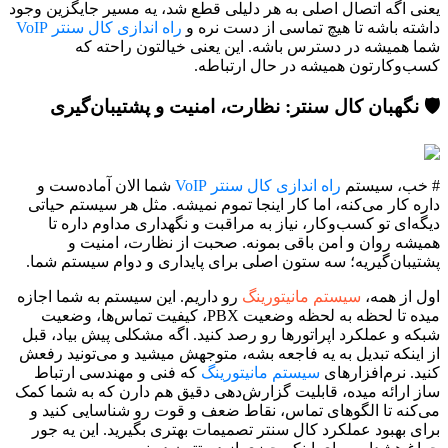
یعنی اگه اتصال اصلی به هر دلیلی قطع شد، یه مسیر جایگزین وجود
داشته باشه تا هیچ تماسی از دست نره و
راه اندازی کال سنتر VoIP
شما همیشه در دسترس باشه. این یعنی خیالتون راحته که
کسب‌وکارتون همیشه در حال ارتباطه.
🛡️ نگهبان کال سنتر: نظارت، امنیت و پشتیبان‌گیری
# خب، سیستم
راه اندازی کال سنتر VoIP
شما الان آماده‌ست و
داره کار می‌کنه، اما کار اینجا تموم نمیشه. مثل هر سیستم حیاتی
دیگه‌ای تو کسب‌وکار، نیاز به مراقبت و نگهداری مداوم داره تا
همیشه روان و امن باقی بمونه. صحبت از نظارت، امنیت و
پشتیبان‌گیریه؛ سه ستون اصلی برای پایداری و دوام سیستم شما.
اول از همه،
سیستم مانیتورینگ
رو داریم. این سیستم به شما اجازه
میده تا لحظه به لحظه وضعیت PBX، کیفیت تماس‌ها، وضعیت
شبکه و عملکرد اپراتورها رو رصد کنید. اگه مشکلی پیش بیاد، قبل
از اینکه تبدیل به یه فاجعه بشه، متوجهش میشید و می‌تونید رفعش
کنید. نرم‌افزارهای
سیستم مانیتورینگ
که فنی و مهندسی ارتباط
ساز ارائه میده، قابلیت گزارش‌دهی دقیق هم دارن که به شما کمک
می‌کنه تا الگوهای تماس، نقاط ضعف و قوت رو شناسایی کنید و
برای بهبود عملکرد کال سنتر تصمیمات بهتری بگیرید. این یه جور