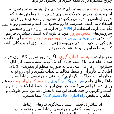
چراغ هشداره برای اینکه چیزی از دستتون در نره.
بعدیش
امنیت
ه. سیستم‌های VoIP هم مثل هر سیستم متصل به
اینترنت، در معرض حملات سایبری هستن. باید مطمئن بشید که
فایروال‌هاتون به درستی پیکربندی شدن، از رمزهای عبور قوی
استفاده می‌کنید، دسترسی‌ها رو محدود می‌کنید و سیستم رو به روز
نگه می‌دارید. استفاده از
VPN
برای ارتباط از راه دور و همچنین
سرویس‌های
فکس سرور
امن، می‌تونه لایه امنیتی بیشتری فراهم
کنه. حتی
دوربین‌های آی پی
و
سرور دوربین مداربسته
برای نظارت
فیزیکی بر تجهیزات هم می‌تونه جزئی از استراتژی امنیت کلی باشه
که تیم ما تو این زمینه‌ها هم تخصص داره.
و در نهایت،
سیستم بک آپ گیری
. اگه یه روز سرور PBXتون خراب
شد یا اطلاعاتی پاک شد، چی؟ اگه بک‌آپ نداشته باشید، کل کال
سنترتون از کار می‌افته. باید به صورت منظم از پیکربندی PBX،
اطلاعات کاربران و ضبط مکالمات بک‌آپ بگیرید و اون رو تو یه
مکان امن و جداگانه نگهداری کنید. فنی و مهندسی ارتباط ساز،
راهکارهای جامع
سیستم بک آپ گیری
و
سرور کنترل اینترنت
رو هم
برای شما فراهم می‌کنه تا خیالتون از بابت حفظ اطلاعات و تداوم
کسب‌وکارتون راحت باشه. این سه تا بخش، ضامن عمر طولانی و
عملکرد بی‌نقص
راه اندازی کال سنتر VoIP
شما هستن.
آیا سانترال قدیمی شما پاسخگوی نیازهای ارتباطی
مدرن نیست؟ فنی و مهندسی ارتباط ساز متخصص در
راه‌اندازی سانترال‌های پاناسونیک، سیستم ارتباطی