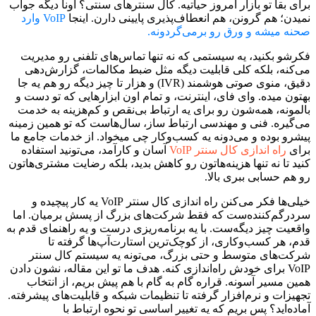
برای بقا تو بازار امروز حیاتیه. کال سنترهای سنتی؟ اونا دیگه جواب
نمیدن؛ هم گرونن، هم انعطاف‌پذیری پایینی دارن. اینجا
VoIP وارد
صحنه میشه و ورق رو برمی‌گردونه.
فکرشو بکنید، یه سیستمی که نه تنها تماس‌های تلفنی رو مدیریت
می‌کنه، بلکه کلی قابلیت دیگه مثل ضبط مکالمات، گزارش‌دهی
دقیق، منوی صوتی هوشمند (IVR) و هزار تا چیز دیگه رو هم یه جا
بهتون میده. وای فای، اینترنت، و تمام اون ابزارهایی که تو دست و
بالمونه، همه‌شون رو برای یه ارتباط بی‌نقص و کم‌هزینه به خدمت
می‌گیره. فنی و مهندسی ارتباط ساز، سال‌هاست که تو همین زمینه
پیشرو بوده و می‌دونه یه کسب‌وکار چی میخواد. از خدمات جامع ما
برای
راه اندازی کال سنتر VoIP
آسان و کارآمد، می‌تونید استفاده
کنید تا نه تنها هزینه‌هاتون رو کاهش بدید، بلکه رضایت مشتری‌هاتون
رو هم حسابی ببری بالا.
خیلی‌ها فکر می‌کنن راه اندازی کال سنتر VoIP یه کار پیچیده و
سردرگم‌کننده‌ست که فقط شرکت‌های بزرگ از پسش برمیان. اما
واقعیت چیز دیگه‌ست. با یه برنامه‌ریزی درست و یه راهنمای قدم به
قدم، هر کسب‌وکاری، از کوچک‌ترین استارت‌آپ‌ها گرفته تا
شرکت‌های متوسط و حتی بزرگ، می‌تونه یه سیستم کال سنتر
VoIP برای خودش راه‌اندازی کنه. هدف ما تو این مقاله، نشون دادن
همین مسیر آسونه. قراره گام به گام با هم پیش بریم، از انتخاب
تجهیزات و نرم‌افزار گرفته تا تنظیمات شبکه و قابلیت‌های پیشرفته.
آماده‌اید؟ پس بریم که یه تغییر اساسی تو نحوه ارتباط با