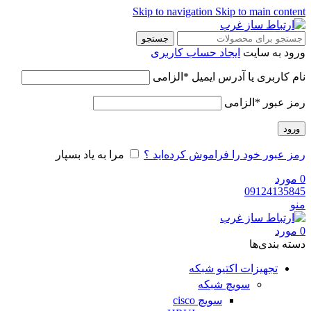
Skip to navigation
Skip to main content
جستجو
ورود به سایت
ایجاد حساب کاربری
نام کاربری یا آدرس ایمیل
*
الزامی
رمز عبور
*
الزامی
ورود
رمز عبور خود را فراموش کرده‌اید ؟
مرا به یاد بسپار
0
مورد
09124135845
منو
0
مورد
دسته‌ بندی‌ها
تجهیزات اکتیو شبکه
سویچ شبکه
سویچ cisco