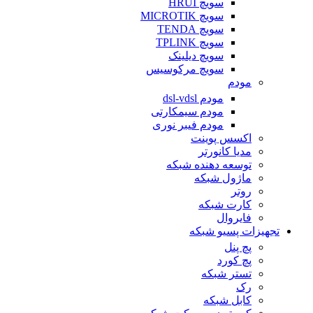
سویچ HRUI
سویچ MICROTIK
سویچ TENDA
سویچ TPLINK
سویچ دیلینک
سویچ مرکوسیس
مودم
مودم dsl-vdsl
مودم سیمکارتی
مودم فیبر نوری
اکسس پوینت
مدیا کانورتر
توسعه دهنده شبکه
ماژول شبکه
روتر
کارت شبکه
فایروال
تجهیزات پسیو شبکه
پچ پنل
پچ کورد
تستر شبکه
رک
کابل شبکه