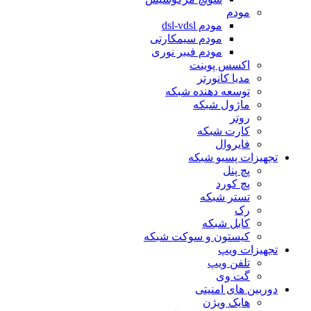
مودم
مودم dsl-vdsl
مودم سیمکارتی
مودم فیبر نوری
اکسس پوینت
مدیا کانورتر
توسعه دهنده شبکه
ماژول شبکه
روتر
کارت شبکه
فایروال
تجهیزات پسیو شبکه
پچ پنل
پچ کورد
تستر شبکه
رک
کابل شبکه
کیستون و سوکت شبکه
تجهیزات ویپ
تلفن ویپ
گت وی
دوربین های امنیتی
هایک ویژن