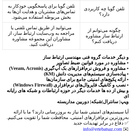
تلفن گویا برای پاسخگویی خودکار به
تلفن گویا چه کاربردی
تماس‌های مشتریان و هدایت آن‌ها به
دارد؟
بخش مربوطه استفاده می‌شود.
می‌توانید از طریق تماس تلفنی یا
چگونه می‌توانم از
مراجعه به وب‌سایت ارتباط ساز، از
ارتباط ساز مشاوره
مشاوران این مجموعه مشاوره
دریافت کنم؟
دریافت کنید.
و دیگر خدمات گروه فنی مهندسی ارتباط ساز
• مشاوره در مورد قوانین ضبط تصاویر
• مشاوره و فروش نرم‌افزارهای بک آپ‌گیری (Veeam, Acronis)
• پیاده‌سازی سیستم‌های مدیریت دانش (KM)
• ارائه پکیج‌های امنیتی جامع برای سازمان‌ها
• نصب و کانفیگ فایروال‌های نرم‌افزاری (Windows Firewall)
و بیش از ده ها خدمات دیگر در حوزه ارتباطات و شبکه های رایانه
ای
ویپ| سانترال|شبکه| دوربین مداربسته
آیا سیستم‌های امنیتی شما نیاز به بروزرسانی دارند؟ ما با ارائه
به‌روزترین نرم‌افزارهای امنیتی، محافظت شما را تقویت می‌کنیم.
✅ دفاع در برابر تهدیدات جدید
info@ertebatsaz.com
✉️