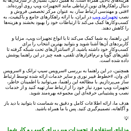
هزینه‌های بالایی همراه است. به همین دلیل، بسیاری از سازمان‌ها به
دنبال راهکارهای نوین ارتباطی مانند #تجهیزات ویپ روی آورده‌اند.
#فنی و مهندسی ارتباط ساز، به عنوان مرکز تخصصی فروش و
نصب
تجهیزات ویپ
در ایران، با ارائه راهکارهای جامع و باکیفیت، به
کسب‌وکارها کمک می‌کند تا ارتباطات خود را بهبود بخشند و هزینه‌ها
را کاهش دهند.
این راهنما، به شما کمک می‌کند تا با انواع تجهیزات ویپ، مزایا و
کاربردهای آن‌ها آشنا شوید و بتوانید بهترین انتخاب را برای
کسب‌وکار خود داشته باشید. از #سانترال‌های تحت شبکه گرفته تا
تلفن‌های گویا و نرم‌افزارهای تلفنی، همه چیز در این راهنما پوشش
داده شده است.
همچنین، در این راهنما به بررسی #سرویس سیپ ترانک و #سرویس
ای وان، #خطوط فیبر نوری و سایر خدمات ارائه شده توسط ارتباط
ساز می‌پردازیم. با مطالعه این راهنما، می‌توانید با اطمینان خاطر،
تجهیزات ویپ مورد نیاز خود را از ارتباط ساز تهیه کنید و از خدمات
نصب و پشتیبانی حرفه‌ای این مجموعه بهره‌مند شوید.
هدف ما، ارائه اطلاعات کامل و دقیق به شماست تا بتوانید با دید باز
و آگاهانه، تصمیم‌گیری کنید. پس با ما همراه باشید.
💡
مزایای استفاده از تجهیزات ویپ برای کسب و کار شما