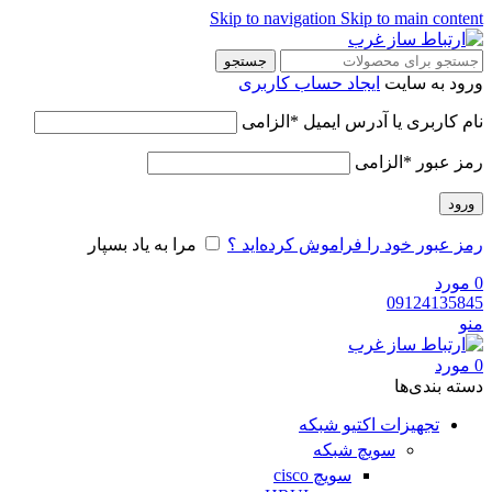
Skip to navigation
Skip to main content
جستجو
ورود به سایت
ایجاد حساب کاربری
نام کاربری یا آدرس ایمیل
*
الزامی
رمز عبور
*
الزامی
ورود
رمز عبور خود را فراموش کرده‌اید ؟
مرا به یاد بسپار
0
مورد
09124135845
منو
0
مورد
دسته‌ بندی‌ها
تجهیزات اکتیو شبکه
سویچ شبکه
سویچ cisco