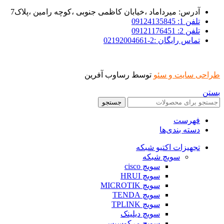
آدرس: میرداماد ،خیابان کاظمی جنوبی ،کوچه رامین ،پلاک7
تلفن 1: 09124135845
تلفن 2: 09121176451
تماس رایگان :2-02192004661
طراحی سایت و سئو
توسط رساوب آفرین
بستن
جستجو
فهرست
دسته بندی‌ها
تجهیزات اکتیو شبکه
سویچ شبکه
سویچ cisco
سویچ HRUI
سویچ MICROTIK
سویچ TENDA
سویچ TPLINK
سویچ دیلینک
سویچ مرکوسیس