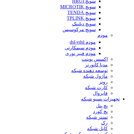
سویچ HRUI
سویچ MICROTIK
سویچ TENDA
سویچ TPLINK
سویچ دیلینک
سویچ مرکوسیس
مودم
مودم dsl-vdsl
مودم سیمکارتی
مودم فیبر نوری
اکسس پوینت
مدیا کانورتر
توسعه دهنده شبکه
ماژول شبکه
روتر
کارت شبکه
فایروال
تجهیزات پسیو شبکه
پچ پنل
پچ کورد
تستر شبکه
رک
کابل شبکه