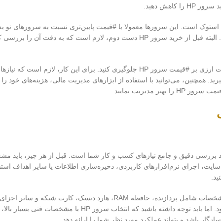
کاهش دهید.
ی‌توانید از آن استفاده کنید، خرید سرور HP دست دوم یا استوک است. این سرورها معمولا با #قیمت پایین‌تری نسبت به سر
و می‌توانند گزینه مناسبی برای کسب و کارهایی باشند که بودجه محدودی دارند. البته قبل از خرید سرور HP دست دوم، لازم اس
در نهایت، می‌توانید با برنامه‌ریزی دقیق و مدیریت صحیح بودجه، از تاثیر نوسانات ارزی بر #قیمت سرور HP جلوگیری کنید. برای ا
ساس آن، بودجه مناسبی را برای خرید سرور HP در نظر بگیرید. همچنین، می‌توانید با استفاده از ابزارهای مدیریت مالی، هزینه‌ها
 مدیریت نمایید.
ست که نیازمند بررسی دقیق و جامع نیازهای کسب و کار شما است. قبل از هر چیز، باید 
نی وب‌سایت، اجرای نرم‌افزارهای کاربردی، ذخیره‌سازی اطلاعات یا سایر اهداف استف
بعد از مشخص کردن نیازها، باید به مشخصات فنی سرور HP توجه کنید. این مشخصات شامل پردازنده، حافظه RAM، هارد دی
است. هرچه مشخصات فنی سرور HP بالاتر باشد، عملکرد آن نیز بهتر خواهد بود. اما باید توجه داشته باشید که ان
سازگار باشد و بتواند عملکرد مورد نظر شما را ارائه دهد.