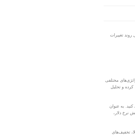
ان با تحلیل روند تغییرات
ن از استراتژی‌های مختلفی
ا رصد کرده و تحلیل
بزارها به شما کمک می‌کنند تا از تاثیر نوسانات ارزی بر #قیمت خرید سرور HP جلوگیری کنید. به عنوان
ش نرخ دلار،
لا، تخفیف‌های