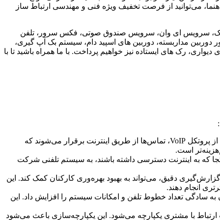
اهنما، می‌توانید از فرصت تخفیف ویژه فنی و مهندسی ارتباط ساز
ترانک، سرویس ای وان، سرویس صندوق صوتی، فکس سرور، تلفن
 های آی پی، سرور دوربین مداربسته، دوربین های اسپید دام، سیستم بک آپ گیری،
سرور دامین، نرم‌افزار مجازی سازی، سرور HP، سرور IBM، Microsoft CRM، Share Point، Exchange Server، رک های دیواری، رک های ایستاده نیز خواهیم پرداخت. با ما همراه باشید تا با
می‌تواند به طور چشمگیری هزینه‌های تلفن و ارتباطات را کاهش دهد. با استفاده از پروتکل VoIP، تماس‌ها از طریق اینترنت برقرار می‌شوند که
هزینه‌تر است.
ر کجا که به اینترنت دسترسی داشته باشند، به سیستم تلفنی شرکت
ارش‌گیری دقیق، می‌تواند به بهبود بهره‌وری کارکنان کمک کند. این
تری انجام دهند.
به سادگی تعداد خطوط تلفن و امکانات سیستم را افزایش داد. این
ند CRM، ERP و نرم‌افزارهای مدیریت ارتباط با مشتری یکپارچه می‌شود. این یکپارچه‌سازی باعث می‌شود