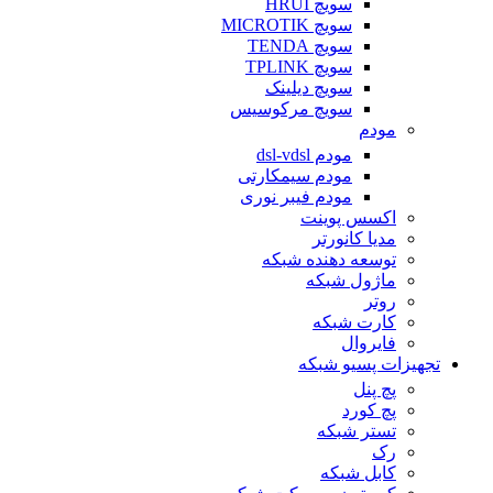
سویچ HRUI
سویچ MICROTIK
سویچ TENDA
سویچ TPLINK
سویچ دیلینک
سویچ مرکوسیس
مودم
مودم dsl-vdsl
مودم سیمکارتی
مودم فیبر نوری
اکسس پوینت
مدیا کانورتر
توسعه دهنده شبکه
ماژول شبکه
روتر
کارت شبکه
فایروال
تجهیزات پسیو شبکه
پچ پنل
پچ کورد
تستر شبکه
رک
کابل شبکه