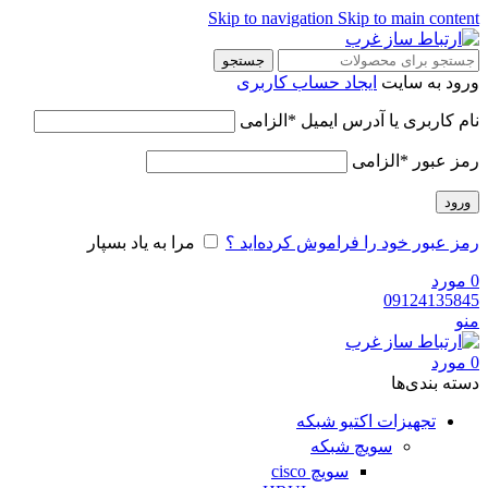
Skip to navigation
Skip to main content
جستجو
ورود به سایت
ایجاد حساب کاربری
نام کاربری یا آدرس ایمیل
*
الزامی
رمز عبور
*
الزامی
ورود
رمز عبور خود را فراموش کرده‌اید ؟
مرا به یاد بسپار
0
مورد
09124135845
منو
0
مورد
دسته‌ بندی‌ها
تجهیزات اکتیو شبکه
سویچ شبکه
سویچ cisco