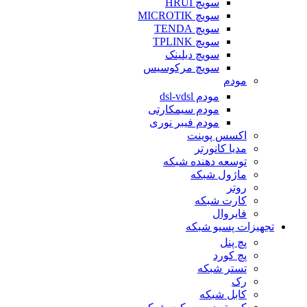
سویچ HRUI
سویچ MICROTIK
سویچ TENDA
سویچ TPLINK
سویچ دیلینک
سویچ مرکوسیس
مودم
مودم dsl-vdsl
مودم سیمکارتی
مودم فیبر نوری
اکسس پوینت
مدیا کانورتر
توسعه دهنده شبکه
ماژول شبکه
روتر
کارت شبکه
فایروال
تجهیزات پسیو شبکه
پچ پنل
پچ کورد
تستر شبکه
رک
کابل شبکه