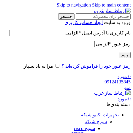
Skip to navigation
Skip to main content
جستجو
ورود به سایت
ایجاد حساب کاربری
نام کاربری یا آدرس ایمیل
*
الزامی
رمز عبور
*
الزامی
ورود
رمز عبور خود را فراموش کرده‌اید ؟
مرا به یاد بسپار
0
مورد
09124135845
منو
0
مورد
دسته‌ بندی‌ها
تجهیزات اکتیو شبکه
سویچ شبکه
سویچ cisco