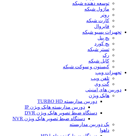
توسعه دهنده شبکه
ماژول شبکه
روتر
کارت شبکه
فایروال
تجهیزات پسیو شبکه
پچ پنل
پچ کورد
تستر شبکه
رک
کابل شبکه
کیستون و سوکت شبکه
تجهیزات ویپ
تلفن ویپ
گت وی
دوربین های امنیتی
هایک ویژن
دوربین مداربسته TURBO HD
دوربین مداربسته هایک ویژن IP
دستگاه ضبط تصویر هایک ویژن DVR
دستگاه ضبط تصویر هایک ویژن NVR
پک دوربین مداربسته
داهوا
دستگاه ضبط کننده داهوا HD