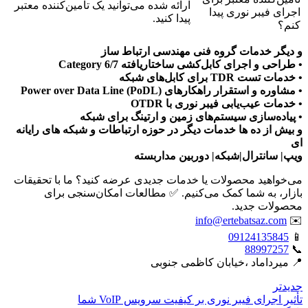
ارائه شده می‌توانید یک تامین‌کننده معتبر
اجرای فیبر نوری پیدا
پیدا کنید.
کنم؟
و دیگر خدمات گروه فنی مهندسی ارتباط ساز
• طراحی و اجرای کابل‌کشی ساختاریافته Category 6/7
• خدمات تست TDR برای کابل‌های شبکه
• مشاوره و استقرار راهکارهای Power over Data Line (PoDL)
• خدمات عیب‌یابی فیبر نوری با OTDR
• پیاده‌سازی سیستم‌های زمین و ارتینگ برای شبکه
و بیش از ده ها خدمات دیگر در حوزه ارتباطات و شبکه های رایانه
ای
ویپ| سانترال|شبکه| دوربین مداربسته
می‌خواهید محصولات یا خدمات جدیدی عرضه کنید؟ ما با تحقیقات
بازار، به شما کمک می‌کنیم. ✅ مطالعات امکان‌سنجی برای
محصولات جدید.
info@ertebatsaz.com
✉️
09124135845
📱
88997257
📞
📍 میرداماد ،خیابان کاظمی جنوبی
جدیدتر
تأثیر اجرای فیبر نوری بر کیفیت سرویس VoIP شما