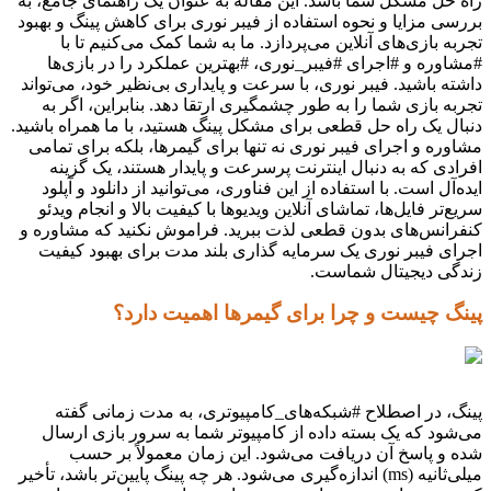
راه حل مشکل شما باشد. این مقاله به عنوان یک راهنمای جامع، به
بررسی مزایا و نحوه استفاده از فیبر نوری برای کاهش پینگ و بهبود
تجربه بازی‌های آنلاین می‌پردازد. ما به شما کمک می‌کنیم تا با
#مشاوره و #اجرای #فیبر_نوری، #بهترین عملکرد را در بازی‌ها
داشته باشید. فیبر نوری، با سرعت و پایداری بی‌نظیر خود، می‌تواند
تجربه بازی شما را به طور چشمگیری ارتقا دهد. بنابراین، اگر به
دنبال یک راه حل قطعی برای مشکل پینگ هستید، با ما همراه باشید.
مشاوره و اجرای فیبر نوری نه تنها برای گیمرها، بلکه برای تمامی
افرادی که به دنبال اینترنت پرسرعت و پایدار هستند، یک گزینه
ایده‌آل است. با استفاده از این فناوری، می‌توانید از دانلود و آپلود
سریع‌تر فایل‌ها، تماشای آنلاین ویدیوها با کیفیت بالا و انجام ویدئو
کنفرانس‌های بدون قطعی لذت ببرید. فراموش نکنید که مشاوره و
اجرای فیبر نوری یک سرمایه گذاری بلند مدت برای بهبود کیفیت
زندگی دیجیتال شماست.
پینگ چیست و چرا برای گیمرها اهمیت دارد؟
پینگ، در اصطلاح #شبکه‌های_کامپیوتری، به مدت زمانی گفته
می‌شود که یک بسته داده از کامپیوتر شما به سرور بازی ارسال
شده و پاسخ آن دریافت می‌شود. این زمان معمولاً بر حسب
میلی‌ثانیه (ms) اندازه‌گیری می‌شود. هر چه پینگ پایین‌تر باشد، تأخیر