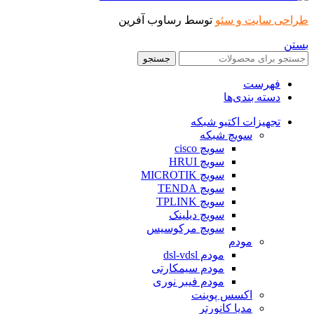
طراحی سایت و سئو
توسط رساوب آفرین
بستن
جستجو
فهرست
دسته بندی‌ها
تجهیزات اکتیو شبکه
سویچ شبکه
سویچ cisco
سویچ HRUI
سویچ MICROTIK
سویچ TENDA
سویچ TPLINK
سویچ دیلینک
سویچ مرکوسیس
مودم
مودم dsl-vdsl
مودم سیمکارتی
مودم فیبر نوری
اکسس پوینت
مدیا کانورتر