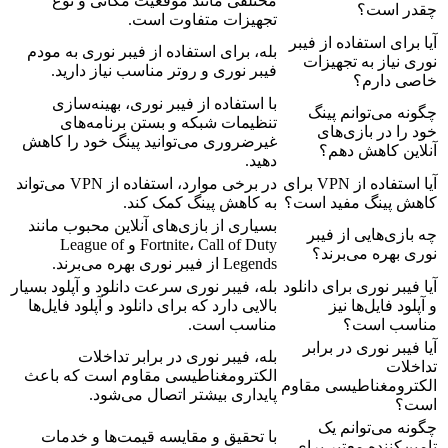
مختلفی مانند موقعیت مکانی و نوع
چقدر است؟
تجهیزات متفاوت است.
آیا برای استفاده از فیبر
بله، برای استفاده از فیبر نوری به مودم
نوری نیاز به تجهیزات
فیبر نوری و روتر مناسب نیاز دارید.
خاصی دارم؟
با استفاده از فیبر نوری، بهینه‌سازی
چگونه می‌توانم پینگ
تنظیمات شبکه و بستن برنامه‌های
خود را در بازی‌های
غیرضروری می‌توانید پینگ خود را کاهش
آنلاین کاهش دهم؟
دهید.
آیا استفاده از VPN برای
در برخی موارد، استفاده از VPN می‌تواند
کاهش پینگ مفید است؟
به کاهش پینگ کمک کند.
بسیاری از بازی‌های آنلاین محبوب مانند
چه بازی‌هایی از فیبر
Fortnite، Call of Duty و League of
نوری بهره می‌برند؟
Legends از فیبر نوری بهره می‌برند.
آیا فیبر نوری برای دانلود
بله، فیبر نوری سرعت دانلود و آپلود بسیار
و آپلود فایل‌ها نیز
بالایی دارد که برای دانلود و آپلود فایل‌ها
مناسب است؟
مناسب است.
آیا فیبر نوری در برابر
بله، فیبر نوری در برابر تداخلات
تداخلات
الکترومغناطیسی مقاوم است که باعث
الکترومغناطیسی مقاوم
پایداری بیشتر اتصال می‌شود.
است؟
چگونه می‌توانم یک
با تحقیق و مقایسه قیمت‌ها و خدمات
تامین‌کننده معتبر برای