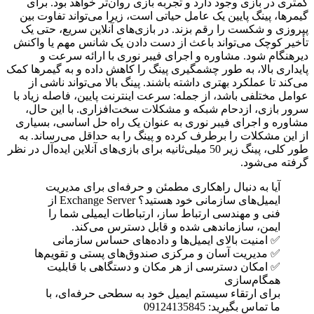
کمتری در بازی وجود دارد و تجربه بازی روان‌تر خواهد بود. برای
گیمرها، پینگ پایین یک عامل حیاتی است، زیرا می‌تواند تفاوت بین
پیروزی و شکست را رقم بزند. در بازی‌های آنلاین سریع، حتی یک
تأخیر کوچک می‌تواند باعث از دست دادن یک شانس مهم یا واکنش
دیرهنگام شود.
مشاوره و اجرای فیبر نوری
با ارائه سرعت و
پایداری بالا، به طور چشمگیری پینگ را کاهش داده و به گیمرها کمک
می‌کند تا عملکرد بهتری داشته باشند. پینگ بالا می‌تواند ناشی از
عوامل مختلفی باشد، از جمله: سرعت اینترنت پایین، فاصله زیاد با
سرور بازی، ازدحام شبکه و مشکلات سخت‌افزاری. با این حال،
مشاوره و اجرای فیبر نوری به عنوان یک راه حل اساسی، بسیاری
از این مشکلات را برطرف کرده و پینگ را به حداقل می‌رساند. به
طور کلی، پینگ زیر 50 میلی‌ثانیه برای بازی‌های آنلاین ایده‌آل در نظر
گرفته می‌شود.
آیا به دنبال راهکاری مطمئن و حرفه‌ای برای مدیریت
ایمیل‌های سازمانی خود هستید؟ Exchange Server از
فنی و مهندسی ارتباط ساز، ارتباطات ایمیلی شما را
ایمن، سازماندهی شده و قابل دسترس می‌کند.
✅ امنیت بالای ایمیل‌ها و داده‌های حساس سازمانی
✅ مدیریت آسان و مرکزی صندوق‌های پستی و تقویم‌ها
✅ امکان دسترسی از هر مکان و دستگاهی با قابلیت
همگام‌سازی
برای ارتقاء سیستم ایمیل خود به سطحی حرفه‌ای، با
ما تماس بگیرید: 09124135845