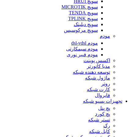
سویچ HRUI
سویچ MICROTIK
سویچ TENDA
سویچ TPLINK
سویچ دیلینک
سویچ مرکوسیس
مودم
مودم dsl-vdsl
مودم سیمکارتی
مودم فیبر نوری
اکسس پوینت
مدیا کانورتر
توسعه دهنده شبکه
ماژول شبکه
روتر
کارت شبکه
فایروال
تجهیزات پسیو شبکه
پچ پنل
پچ کورد
تستر شبکه
رک
کابل شبکه