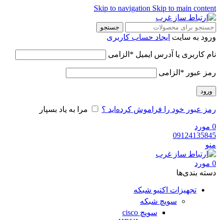
Skip to navigation
Skip to main content
جستجو
ورود به سایت
ایجاد حساب کاربری
نام کاربری یا آدرس ایمیل
*
الزامی
رمز عبور
*
الزامی
ورود
رمز عبور خود را فراموش کرده‌اید ؟
مرا به یاد بسپار
0
مورد
09124135845
منو
0
مورد
دسته‌ بندی‌ها
تجهیزات اکتیو شبکه
سویچ شبکه
سویچ cisco