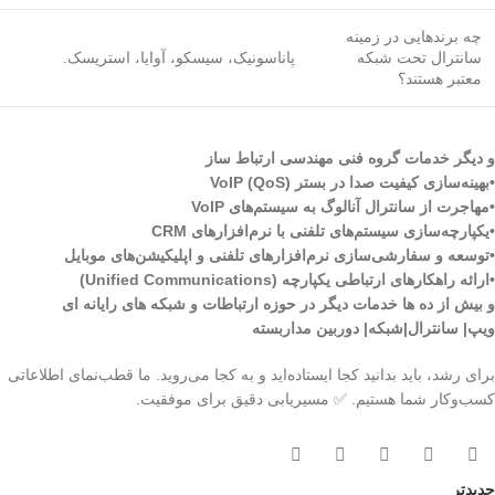
چه برندهایی در زمینه
سانترال تحت شبکه
پاناسونیک، سیسکو، آوایا، استریسک.
معتبر هستند؟
و دیگر خدمات گروه فنی مهندسی ارتباط ساز
•بهینه‌سازی کیفیت صدا در بستر VoIP (QoS)
•مهاجرت از سانترال آنالوگ به سیستم‌های VoIP
•یکپارچه‌سازی سیستم‌های تلفنی با نرم‌افزارهای CRM
•توسعه و سفارشی‌سازی نرم‌افزارهای تلفنی و اپلیکیشن‌های موبایل
•ارائه راهکارهای ارتباطی یکپارچه (Unified Communications)
و بیش از ده ها خدمات دیگر در حوزه ارتباطات و شبکه های رایانه ای
ویپ| سانترال|شبکه| دوربین مداربسته
برای رشد، باید بدانید کجا ایستاده‌اید و به کجا می‌روید. ما قطب‌نمای اطلاعاتی
کسب‌وکار شما هستیم. ✅ مسیریابی دقیق برای موفقیت.
جدیدتر