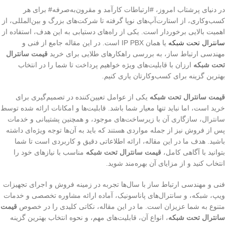
در دنیای پرشتاب امروز، #ارتباطات کارآمد و مقرون‌به‌صرفه# برای هر
کسب‌وکاری، از استارت‌آپ‌های نوپا گرفته تا شرکت‌های بزرگ و بین‌المللی، از
اهمیت بالایی برخوردار است. یکی از راه‌های دستیابی به این هدف، استفاده از
سانترال تحت شبکه
یا همان IP PBX است. در این مقاله جامع از فنی و
مهندسی ارتباط ساز، به بررسی راهکارهای طلایی برای خرید
قیمت سانترال
تحت شبکه
ارزان با قابلیت‌های ویژه خواهیم پرداخت تا شما را در انتخاب
بهترین گزینه برای کسب‌وکارتان یاری کنیم.
قیمت سانترال تحت شبکه
یکی از عوامل تعیین‌کننده در تصمیم‌گیری برای
خرید است، اما نباید تنها معیار شما باشد. قابلیت‌ها و امکانات ارائه شده توسط
سانترال، سازگاری آن با زیرساخت‌های موجود، و همچنین پشتیبانی و خدمات
پس از فروش نیز از جمله مواردی هستند که باید به آن‌ها توجه ویژه‌ای داشته
باشید. هدف ما در این مقاله، ارائه اطلاعاتی دقیق و کاربردی است تا شما
بتوانید با آگاهی کامل،
قیمت سانترال تحت شبکه
مناسب با نیازهای خود را
انتخاب کنید و از مزایای آن بهره‌مند شوید.
فنی و مهندسی ارتباط ساز با سال‌ها تجربه در زمینه فروش و اجرای تجهیزات
ویپ، شبکه، و سانترال‌های پاناسونیک، آماده ارائه مشاوره تخصصی و خدمات
متنوع به شما عزیزان است. ما در این مقاله، نکاتی کلیدی را در خصوص
قیمت
سانترال تحت شبکه
، انواع آن، قابلیت‌های مهم، و نحوه انتخاب بهترین گزینه