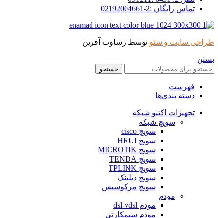
تماس رایگان :2-02192004661
حی سایت و سئو
توسط رساوب آفرین
ن
جستجو
فهرست
دسته بندی‌ها
تجهیزات اکتیو شبکه
سویچ شبکه
سویچ cisco
سویچ HRUI
سویچ MICROTIK
سویچ TENDA
سویچ TPLINK
سویچ دیلینک
سویچ مرکوسیس
مودم
مودم dsl-vdsl
مودم سیمکارتی