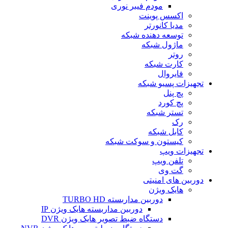
مودم فیبر نوری
اکسس پوینت
مدیا کانورتر
توسعه دهنده شبکه
ماژول شبکه
روتر
کارت شبکه
فایروال
تجهیزات پسیو شبکه
پچ پنل
پچ کورد
تستر شبکه
رک
کابل شبکه
کیستون و سوکت شبکه
تجهیزات ویپ
تلفن ویپ
گت وی
دوربین های امنیتی
هایک ویژن
دوربین مداربسته TURBO HD
دوربین مداربسته هایک ویژن IP
دستگاه ضبط تصویر هایک ویژن DVR