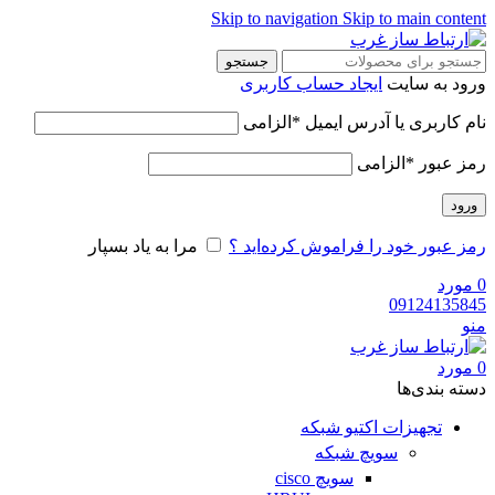
Skip to navigation
Skip to main con
جستجو
 به سایت
ایجاد حساب کاربری
کاربری یا آدرس ایمیل
*
الزامی
 عبور
*
الزامی
د
عبور خود را فراموش کرده‌اید ؟
مرا به یاد بسپار
رد
09124135
رد
‌ بندی‌ها
تجهیزات اکتیو شبکه
سویچ شبکه
سویچ cisco