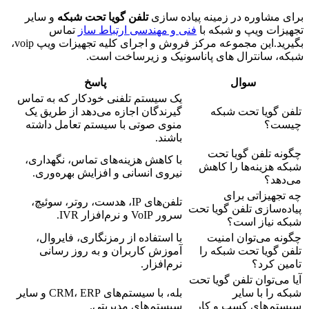
 مشاوره در زمینه پیاده سازی
تلفن گویا تحت شبکه
و سایر
زات ویپ و شبکه با
فنی و مهندسی ارتباط ساز
تماس
بگیرید.این مجموعه مرکز فروش و اجرای کلیه تجهیزات ویپ voip،
، سانترال های پاناسونیک و زیرساخت است.
سوال
پاسخ
یک سیستم تلفنی خودکار که به تماس
ن گویا تحت شبکه
گیرندگان اجازه می‌دهد از طریق یک
ست؟
منوی صوتی با سیستم تعامل داشته
باشند.
نه تلفن گویا تحت
با کاهش هزینه‌های تماس، نگهداری،
ه هزینه‌ها را کاهش
نیروی انسانی و افزایش بهره‌وری.
دهد؟
تجهیزاتی برای
تلفن‌های IP، هدست، روتر، سوئیچ،
ه‌سازی تلفن گویا تحت
سرور VoIP و نرم‌افزار IVR.
ه نیاز است؟
نه می‌توان امنیت
با استفاده از رمزنگاری، فایروال،
ن گویا تحت شبکه را
آموزش کاربران و به روز رسانی
ین کرد؟
نرم‌افزار.
می‌توان تلفن گویا تحت
 را با سایر
بله، با سیستم‌های CRM، ERP و سایر
تم‌های کسب و کار
سیستم‌های مدیریتی.