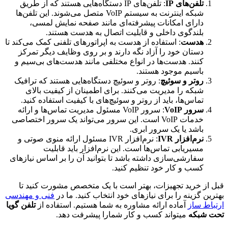
تلفن‌های IP
: تلفن‌های IP دستگاه‌هایی هستند که از طریق
شبکه اینترنت به سیستم VoIP متصل می‌شوند. این تلفن‌ها
دارای امکانات پیشرفته‌ای مانند صفحه نمایش لمسی،
بلندگوی داخلی و قابلیت اتصال به هدست هستند.
هدست
: استفاده از هدست به اپراتورهای تلفنی کمک می‌کند تا
دستان خود را آزاد نگه دارند و بر روی وظایف دیگر تمرکز
کنند. هدست‌ها در انواع مختلفی مانند هدست‌های بی‌سیم و
باسیم موجود هستند.
روتر و سوئیچ
: روتر و سوئیچ دستگاه‌هایی هستند که ترافیک
شبکه را مدیریت می‌کنند. برای اطمینان از کیفیت بالای
تماس‌ها، باید از روتر و سوئیچ‌های با کیفیت استفاده کنید.
سرور VoIP
: سرور VoIP مسئول مدیریت تماس‌ها و ارائه
خدمات VoIP است. این سرور می‌تواند یک سرور اختصاصی
باشد یا یک سرور ابری.
نرم‌افزار IVR
: نرم‌افزار IVR مسئول ارائه منوی صوتی و
مسیریابی تماس‌ها است. این نرم‌افزار باید قابلیت
سفارشی‌سازی داشته باشد تا بتوانید آن را بر اساس نیازهای
کسب و کار خود تنظیم کنید.
از خرید تجهیزات، بهتر است با یک متخصص مشورت کنید تا
ین گزینه را برای نیازهای خود انتخاب کنید. ما در
فنی و مهندسی
اط ساز
آماده ارائه مشاوره به شما هستیم. استفاده از
تلفن گویا
 شبکه
میتواند کسب و کار شمارا پیشرفت دهد.