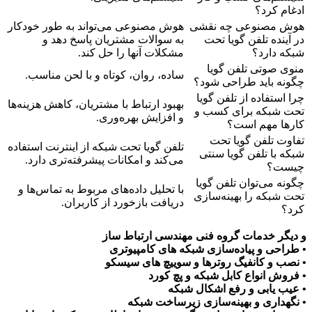
ام کرد؟
 مصنوعی چه نقشی
هوش مصنوعی می‌تواند به طور خودکار
ینده تلفن گویا تحت
به سوالات مشتریان پاسخ دهد و
ه دارد؟
مشکلات آنها را حل کند.
ی صوتی تلفن گویا
ساده، روان، کوتاه و با لحن مناسب.
نه باید طراحی شود؟
استفاده از تلفن گویا
بهبود ارتباط با مشتریان، کاهش هزینه‌ها
 شبکه برای کسب و
و افزایش بهره‌وری.
ها مهم است؟
وت تلفن گویا تحت
تلفن گویا تحت شبکه از اینترنت استفاده
 با تلفن گویا سنتی
می‌کند و امکانات پیشرفته‌تری دارد.
ست؟
ه می‌توان تلفن گویا
با تحلیل داده‌های مربوط به تماس‌ها و
 شبکه را بهینه‌سازی
دریافت بازخورد از کاربران.
؟
گر خدمات گروه فنی مهندسی ارتباط ساز
احی و پیاده‌سازی شبکه های کامپیوتری
ب و کانفیگ روترها و سوییچ های سیسکو
وش انواع کابل شبکه و پچ کورد
ب یابی و رفع اشکال شبکه
هداری و بهینه‌سازی زیرساخت شبکه