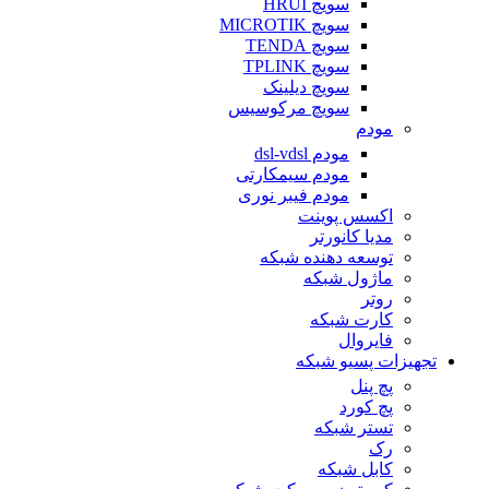
سویچ HRUI
سویچ MICROTIK
سویچ TENDA
سویچ TPLINK
سویچ دیلینک
سویچ مرکوسیس
مودم
مودم dsl-vdsl
مودم سیمکارتی
مودم فیبر نوری
اکسس پوینت
مدیا کانورتر
توسعه دهنده شبکه
ماژول شبکه
روتر
کارت شبکه
فایروال
تجهیزات پسیو شبکه
پچ پنل
پچ کورد
تستر شبکه
رک
کابل شبکه