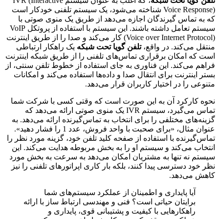
 گویا تحت شبکه
، که اغلب به عنوان سیستم IVR (Interactive
Voice Response) شناخته می‌شود، یک سیستم تلفنی خودکار است
ه تماس گیرندگان اجازه می‌دهد از طریق یک منوی صوتی با
سیستم تعامل داشته باشند. این سیستم با استفاده از پروتکل VoIP
(Voice over Internet Protocol) کار می‌کند و صدا را از طریق اینترنت
ل می‌کند. در واقع،
تلفن گویا تحت شبکه
یک راهکار ارتباطی
که امکان برقراری تماس‌های تلفنی را از طریق شبکه اینترنت
م می‌کند. این فناوری به جای استفاده از خطوط تلفن سنتی، از
 اینترنت برای انتقال صدا و داده‌ها استفاده می‌کند و امکانات
عی را در اختیار کاربران قرار می‌دهد.
 کارکرد آن به این صورت است که وقتی کسی با شرکت شما
تماس می‌گیرد، سیستم IVR یک منوی صوتی ارائه می‌دهد که
ه‌های مختلفی را برای انتخاب به تماس‌گیرنده ارائه می‌دهد. به
عنوان مثال، «برای صحبت با واحد فروش، عدد 1 را فشار دهید».
‌گیرنده با استفاده از صفحه کلید تلفن خود، گزینه مورد نظر را
اب می‌کند و سیستم او را به بخش مربوطه هدایت می‌کند. این
م نه تنها به مشتریان امکان می‌دهد به سرعت به بخش مورد
خود دسترسی پیدا کنند، بلکه بار کاری اپراتورهای تلفنی را نیز
 می‌دهد.
آیا پایداری و اطمینان از عملکرد سیستم‌های شما
برایتان حیاتی است؟ فنی و مهندسی ارتباط ساز با ارائه
راهکارهایی با کیفیت و پشتیبانی قوی، پایداری و