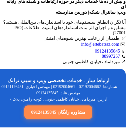
ش از ده ها خدمات دیگر در حوزه ارتباطات و شبکه های رایانه
 سانترال|شبکه| دوربین مداربسته
نگران انطباق سیستم‌های خود با استانداردهای بین‌المللی هستید؟
مشاوره و اجرای الزامات استانداردهای امنیت اطلاعات (ISO
27
مینان از رعایت بهترین شیوه‌های امنیتی
info@ertebatsaz.co
0912413584
8899725
یرداماد ،خیابان کاظمی جنوبی
ارتباط ساز - خدمات تخصصی ویپ و سیپ ترانک
شماره‌ها: 02192004662 - 02192004661 | مهندس اخباری: 09121176451 |
مهندس عابد: 09124135845
آدرس: میرداماد، خیابان کاظمی جنوبی، کوچه رامین، پلاک 7
مشاوره رایگان 09124135845