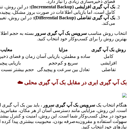
فضای ذخیره‌سازی زیادی را نیاز دارد.
بک آپ گیری افزایشی (Incremental Backup):
در این روش، تنه
کامل است، اما بازیابی اطلاعات در صورت بروز مشکل، پیچیده‌ت
بک آپ گیری تفاضلی (Differential Backup):
در این روش، تغییر
می‌کند.
انتخاب روش مناسب
سرویس بک آپ گیری سرور
بسته به حجم اطلاع
بهترین روش را برای کسب‌وکار خود انتخاب کنید.
روش بک آپ گیری
مزایا
معایب
کامل
ساده و مطمئن، بازیابی آسان
زمان و فضای ذخیره
افزایشی
سریع و کم‌حجم
بازیابی پیچید
تفاضلی
تعادل بین سرعت و پیچیدگی
حجم بیشتر نسبت ب
بک آپ گیری ابری در مقابل بک آپ گیری محلی ☁️
هنگام انتخاب یک
سرویس بک آپ گیری سرور
، باید بین بک آپ گیری 
است. این روش، مزایایی مانند دسترسی آسان از هر مکان، مقیاس‌پذیر
موجود در محل کسب‌وکار شما است. این روش، امنیت و کنترل بیشتری ر
سهولت استفاده و مقرون‌به‌صرفه بودن، محبوبیت بیشتری پیدا کرده اس
نیازهای خود انتخاب کنید.