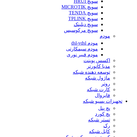
سویچ HRUI
سویچ MICROTIK
سویچ TENDA
سویچ TPLINK
سویچ دیلینک
سویچ مرکوسیس
مودم
مودم dsl-vdsl
مودم سیمکارتی
مودم فیبر نوری
اکسس پوینت
مدیا کانورتر
توسعه دهنده شبکه
ماژول شبکه
روتر
کارت شبکه
فایروال
تجهیزات پسیو شبکه
پچ پنل
پچ کورد
تستر شبکه
رک
کابل شبکه