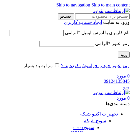
Skip to navigation
Skip to main content
جستجو
ورود به سایت
ایجاد حساب کاربری
نام کاربری یا آدرس ایمیل
*
الزامی
رمز عبور
*
الزامی
ورود
رمز عبور خود را فراموش کرده‌اید ؟
مرا به یاد بسپار
0
مورد
09124135845
منو
0
مورد
دسته‌ بندی‌ها
تجهیزات اکتیو شبکه
سویچ شبکه
سویچ cisco