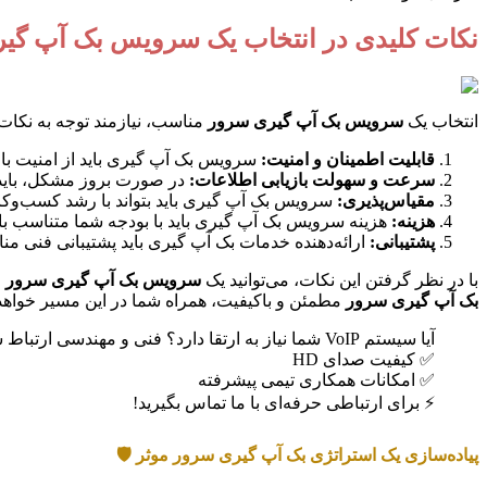
نکات کلیدی در انتخاب یک سرویس بک آپ گی
انتخاب یک
سرویس بک آپ گیری سرور
مناسب، نیازمند توجه به نکات
قابلیت اطمینان و امنیت:
سرویس بک آپ گیری باید از امنیت بالا
سرعت و سهولت بازیابی اطلاعات:
در صورت بروز مشکل، باید بت
مقیاس‌پذیری:
سرویس بک آپ گیری باید بتواند با رشد کسب‌وکار
هزینه:
هزینه سرویس بک آپ گیری باید با بودجه شما متناسب با
پشتیبانی:
ارائه‌دهنده خدمات بک آپ گیری باید پشتیبانی فنی من
با در نظر گرفتن این نکات، می‌توانید یک
سرویس بک آپ گیری سرور
م
بک آپ گیری سرور
مطمئن و باکیفیت، همراه شما در این مسیر خواهد 
آیا سیستم VoIP شما نیاز به ارتقا دارد؟ فنی و مهندسی ارتباط ساز، با جدیدترین تجهیزات ویپ، ارتباطات شما را مدرن و امن می‌سازد.
✅ کیفیت صدای HD
✅ امکانات همکاری تیمی پیشرفته
⚡ برای ارتباطی حرفه‌ای با ما تماس بگیرید!
پیاده‌سازی یک استراتژی بک آپ گیری سرور موثر 🛡️