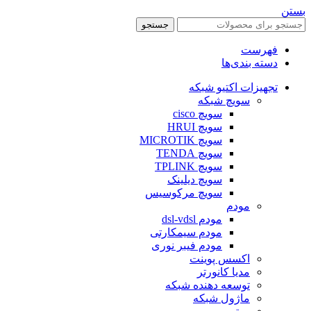
بستن
جستجو
فهرست
دسته بندی‌ها
تجهیزات اکتیو شبکه
سویچ شبکه
سویچ cisco
سویچ HRUI
سویچ MICROTIK
سویچ TENDA
سویچ TPLINK
سویچ دیلینک
سویچ مرکوسیس
مودم
مودم dsl-vdsl
مودم سیمکارتی
مودم فیبر نوری
اکسس پوینت
مدیا کانورتر
توسعه دهنده شبکه
ماژول شبکه