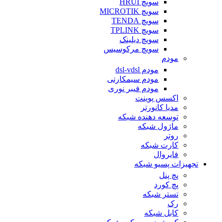
سویچ HRUI
سویچ MICROTIK
سویچ TENDA
سویچ TPLINK
سویچ دیلینک
سویچ مرکوسیس
مودم
مودم dsl-vdsl
مودم سیمکارتی
مودم فیبر نوری
اکسس پوینت
مدیا کانورتر
توسعه دهنده شبکه
ماژول شبکه
روتر
کارت شبکه
فایروال
تجهیزات پسیو شبکه
پچ پنل
پچ کورد
تستر شبکه
رک
کابل شبکه