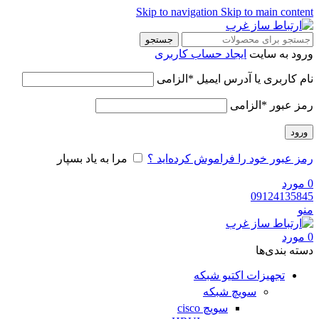
Skip to navigation
Skip to main content
جستجو
ورود به سایت
ایجاد حساب کاربری
نام کاربری یا آدرس ایمیل
*
الزامی
رمز عبور
*
الزامی
ورود
رمز عبور خود را فراموش کرده‌اید ؟
مرا به یاد بسپار
0
مورد
09124135845
منو
0
مورد
دسته‌ بندی‌ها
تجهیزات اکتیو شبکه
سویچ شبکه
سویچ cisco