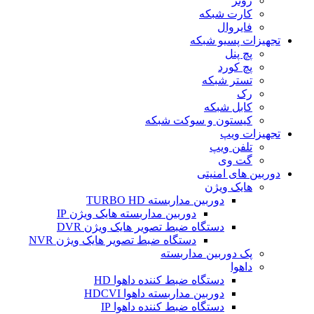
روتر
کارت شبکه
فایروال
تجهیزات پسیو شبکه
پچ پنل
پچ کورد
تستر شبکه
رک
کابل شبکه
کیستون و سوکت شبکه
تجهیزات ویپ
تلفن ویپ
گت وی
دوربین های امنیتی
هایک ویژن
دوربین مداربسته TURBO HD
دوربین مداربسته هایک ویژن IP
دستگاه ضبط تصویر هایک ویژن DVR
دستگاه ضبط تصویر هایک ویژن NVR
پک دوربین مداربسته
داهوا
دستگاه ضبط کننده داهوا HD
دوربین مداربسته داهوا HDCVI
دستگاه ضبط کننده داهوا IP