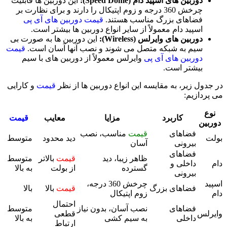
دوربین های اسپید دام (Speed Dome):
این دوربین ها قابلیت
چرخش 360 درجه و زوم اپتیکال را دارند و برای نظارت بر
فضاهای بزرگ مناسب هستند.
قیمت دوربین های آی پی
اسپید دام معمولاً از سایر انواع دوربین ها بیشتر است.
دوربین های وایرلس (Wireless):
این دوربین ها به صورت بی
سیم به شبکه متصل می شوند و نصب آنها آسان است.
قیمت
دوربین های آی پی
وایرلس معمولاً از دوربین های با سیم
بیشتر است.
در جدول زیر، به مقایسه این انواع دوربین ها از نظر
قیمت
و کارایی
می پردازیم:
نوع
کاربرد
مزایا
معایب
قیمت
دوربین
فضاهای
قیمت
مناسب، نصب
بولت
دید محدود
متوسط
بیرونی
آسان
فضاهای
ظاهر زیبا، دید
قیمت
بالاتر
متوسط
دام
داخلی و
گسترده
از بولت
به بالا
بیرونی
اسپید
چرخش 360 درجه،
فضاهای بزرگ
قیمت
بالا
بالا
دام
زوم اپتیکال
احتمال
فضاهای
نصب آسان، بدون نیاز
متوسط
وایرلس
قطعی
داخلی
به سیم کشی
به بالا
ارتباط