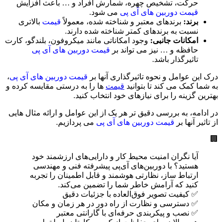
حرکت، تشخیص چهره، شمارش افراد و … باعث افزایش
قیمت دوربین های آی پی
می شود.
برند:
برندهای معتبر و شناخته شده، معمولاً
قیمت
بالاتری
نسبت به برندهای کمتر شناخته شده دارند.
امکانات جانبی:
وجود امکاناتی مانند میکروفون، بلندگو، کارت
حافظه و … نیز می تواند بر
قیمت دوربین های آی پی
تاثیرگذار باشد.
درک این عوامل و نحوه تاثیرگذاری آنها بر
قیمت دوربین های آی پی
،
به شما کمک می کند تا بتوانید
قیمت
ها را به درستی مقایسه کرده و
بهترین گزینه را برای نیازهای خود انتخاب کنید.
در ادامه، به بررسی دقیق تر هر یک از این عوامل و ارائه مثال هایی
از تاثیر آنها بر
قیمت دوربین های آی پی
می پردازیم.
🏢
آیا نگران امنیت محیط کار و دارایی‌های ارزشمند خود
هستید؟ با دوربین‌های آی‌پی پیشرفته فنی و مهندسی
ارتباط ساز، نظارتی هوشمند و قابل اطمینان را تجربه
کنید که آرامش خاطر شما را تضمین می‌کند.
✅ کیفیت تصویر فوق‌العاده با جزئیات دقیق
✅ دسترسی و نظارت از راه دور در هر زمان و مکان
✅ نصب و پیکربندی حرفه‌ای با گارانتی معتبر