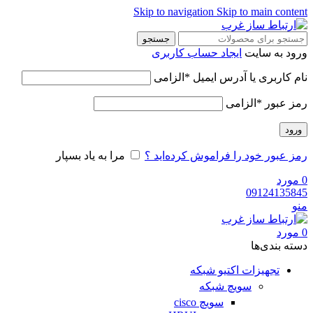
Skip to navigation
Skip to main content
جستجو
ورود به سایت
ایجاد حساب کاربری
نام کاربری یا آدرس ایمیل
*
الزامی
رمز عبور
*
الزامی
ورود
رمز عبور خود را فراموش کرده‌اید ؟
مرا به یاد بسپار
0
مورد
09124135845
منو
0
مورد
دسته‌ بندی‌ها
تجهیزات اکتیو شبکه
سویچ شبکه
سویچ cisco