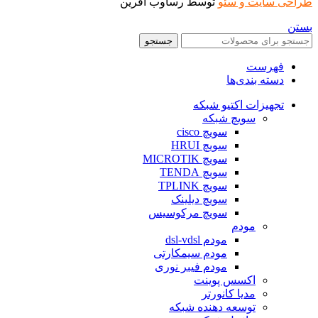
طراحی سایت و سئو
توسط رساوب آفرین
بستن
جستجو
فهرست
دسته بندی‌ها
تجهیزات اکتیو شبکه
سویچ شبکه
سویچ cisco
سویچ HRUI
سویچ MICROTIK
سویچ TENDA
سویچ TPLINK
سویچ دیلینک
سویچ مرکوسیس
مودم
مودم dsl-vdsl
مودم سیمکارتی
مودم فیبر نوری
اکسس پوینت
مدیا کانورتر
توسعه دهنده شبکه