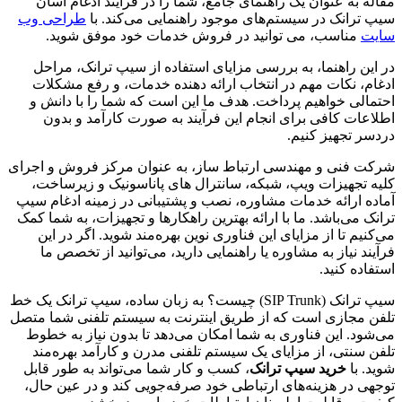
مقاله به عنوان یک راهنمای جامع، شما را در فرآیند ادغام آسان
سیپ ترانک در سیستم‌های موجود راهنمایی می‌کند. با
طراحی وب
سایت
مناسب، می توانید در فروش خدمات خود موفق شوید.
در این راهنما، به بررسی مزایای استفاده از سیپ ترانک، مراحل
ادغام، نکات مهم در انتخاب ارائه دهنده خدمات، و رفع مشکلات
احتمالی خواهیم پرداخت. هدف ما این است که شما را با دانش و
اطلاعات کافی برای انجام این فرآیند به صورت کارآمد و بدون
دردسر تجهیز کنیم.
شرکت فنی و مهندسی ارتباط ساز، به عنوان مرکز فروش و اجرای
کلیه تجهیزات ویپ، شبکه، سانترال های پاناسونیک و زیرساخت،
آماده ارائه خدمات مشاوره، نصب و پشتیبانی در زمینه ادغام سیپ
ترانک می‌باشد. ما با ارائه بهترین راهکارها و تجهیزات، به شما کمک
می‌کنیم تا از مزایای این فناوری نوین بهره‌مند شوید. اگر در این
فرآیند نیاز به مشاوره یا راهنمایی دارید، می‌توانید از تخصص ما
استفاده کنید.
سیپ ترانک (SIP Trunk) چیست؟ به زبان ساده، سیپ ترانک یک خط
تلفن مجازی است که از طریق اینترنت به سیستم تلفنی شما متصل
می‌شود. این فناوری به شما امکان می‌دهد تا بدون نیاز به خطوط
تلفن سنتی، از مزایای یک سیستم تلفنی مدرن و کارآمد بهره‌مند
شوید. با
خرید سیپ ترانک
، کسب و کار شما می‌تواند به طور قابل
توجهی در هزینه‌های ارتباطی خود صرفه‌جویی کند و در عین حال،