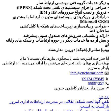
و دیگر خدمات گروه فنی مهندسی ارتباط ساز
• طراحی و اجرای سیستم‌های تلفنی تحت شبکه (IP PBX)
• فروش و نصب انواع سرورهای HP و IBM
• راه‌اندازی و پیکربندی سیستم‌های مدیریت ارتباط با مشتری
(Microsoft CRM)
• طراحی و پیاده‌سازی زیرساخت‌های شبکه با کابل‌کشی
ساختاریافته
• ارائه و پشتیبانی سرویس‌های صندوق صوتی پیشرفته
و بیش از ده ها خدمات دیگر در حوزه ارتباطات و شبکه های رایانه
ای
ویپ| سانترال|شبکه| دوربین مداربسته
آیا سرعت اینترنت شما پاسخگوی نیازهایتان نیست؟ ما با
بهینه‌سازی پهنای باند، تجربه‌ای بی‌نقص را ارائه می‌دهیم. ✅ ارتباطی
پایدار و سریع
info@ertebatsaz.com
✉️
09124135845
📱
88997257
📞
📍 میرداماد ،خیابان کاظمی جنوبی
جدیدتر
تلفن گویا تحت شبکه: انقلابی در مدیریت ارتباطات اداری امروز
بازگشت بە لیست
قدیمی‌تر
معرفی کاربردهای نوین سانترال پاناسونیک در