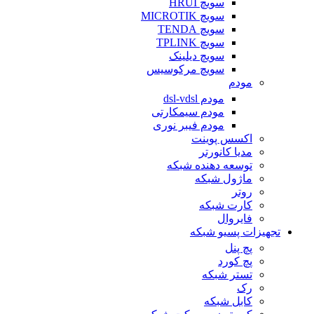
سویچ HRUI
سویچ MICROTIK
سویچ TENDA
سویچ TPLINK
سویچ دیلینک
سویچ مرکوسیس
مودم
مودم dsl-vdsl
مودم سیمکارتی
مودم فیبر نوری
اکسس پوینت
مدیا کانورتر
توسعه دهنده شبکه
ماژول شبکه
روتر
کارت شبکه
فایروال
تجهیزات پسیو شبکه
پچ پنل
پچ کورد
تستر شبکه
رک
کابل شبکه