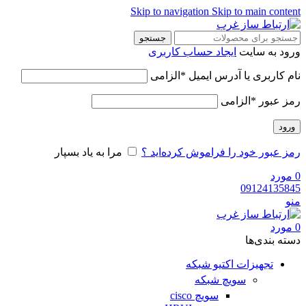
Skip to navigation
Skip to main content
جستجو
ورود به سایت
ایجاد حساب کاربری
نام کاربری یا آدرس ایمیل
*
الزامی
رمز عبور
*
الزامی
ورود
رمز عبور خود را فراموش کرده‌اید ؟
مرا به یاد بسپار
0
مورد
09124135845
منو
0
مورد
دسته‌ بندی‌ها
تجهیزات اکتیو شبکه
سویچ شبکه
سویچ cisco