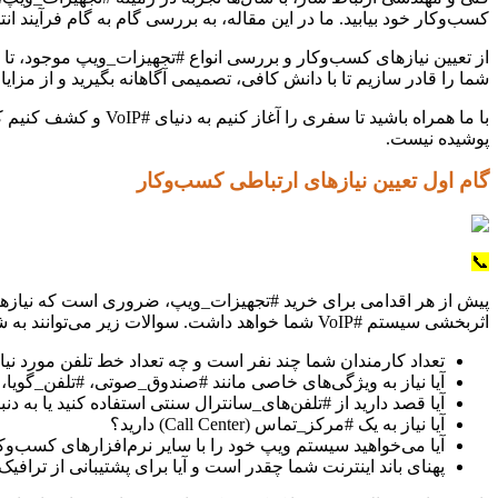
کسب‌وکار خود بیابید. ما در این مقاله، به بررسی گام به گام فرآیند ا
از تعیین نیازهای کسب‌وکار و بررسی انواع #تجهیزات_ویپ موجود، تا 
شما را قادر سازیم تا با دانش کافی، تصمیمی آگاهانه بگیرید و از مزا
پوشیده نیست.
گام اول تعیین نیازهای ارتباطی کسب‌وکار
📞
پیش از هر اقدامی برای خرید #تجهیزات_ویپ، ضروری است که نیازهای
اثربخشی سیستم #VoIP شما خواهد داشت. سوالات زیر می‌توانند به شما در این زمینه کمک کنند:
تعداد کارمندان شما چند نفر است و چه تعداد خط تلفن مورد نی
آیا نیاز به ویژگی‌های خاصی مانند #صندوق_صوتی، #تلفن_گویا
آیا قصد دارید از #تلفن‌های_سانترال سنتی استفاده کنید یا به دنبال #تلفن‌
آیا نیاز به یک #مرکز_تماس (Call Center) دارید؟
آیا می‌خواهید سیستم ویپ خود را با سایر نرم‌افزارهای کسب‌وکار مانند #CRM یا #سیستم‌های_مدیریت_پرو
پهنای باند اینترنت شما چقدر است و آیا برای پشتیبانی از ترافیک #VoIP کافی اس