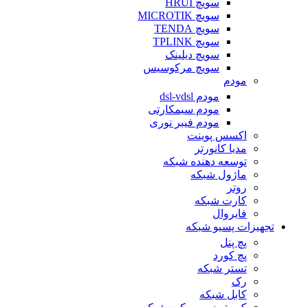
سویچ HRUI
سویچ MICROTIK
سویچ TENDA
سویچ TPLINK
سویچ دیلینک
سویچ مرکوسیس
مودم
مودم dsl-vdsl
مودم سیمکارتی
مودم فیبر نوری
اکسس پوینت
مدیا کانورتر
توسعه دهنده شبکه
ماژول شبکه
روتر
کارت شبکه
فایروال
تجهیزات پسیو شبکه
پچ پنل
پچ کورد
تستر شبکه
رک
کابل شبکه