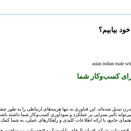
ود بیابیم؟
رای کسب‌وکار شما
ای کسب‌وکارهای مدرن تبدیل شده‌اند. این فناوری نه تنها هزینه‌های ارتباطی را 
واند تأثیر بسزایی بر عملکرد و سودآوری کسب‌وکار شما داشته باشد. ا
هنمای جامع، با ارائه اطلاعات کلیدی و راهکارهای عملی، به شما کمک می
، #تجهیزات_شبکه، #سانترال‌های_پاناسونیک و #تجهیزات_زیرساخت، هم