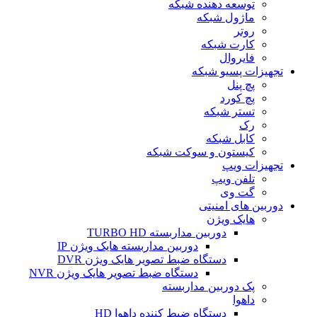
توسعه دهنده شبکه
ماژول شبکه
روتر
کارت شبکه
فایروال
تجهیزات پسیو شبکه
پچ پنل
پچ کورد
تستر شبکه
رک
کابل شبکه
کیستون و سوکت شبکه
تجهیزات ویپ
تلفن ویپ
گت وی
دوربین های امنیتی
هایک ویژن
دوربین مداربسته TURBO HD
دوربین مداربسته هایک ویژن IP
دستگاه ضبط تصویر هایک ویژن DVR
دستگاه ضبط تصویر هایک ویژن NVR
پک دوربین مداربسته
داهوا
دستگاه ضبط کننده داهوا HD