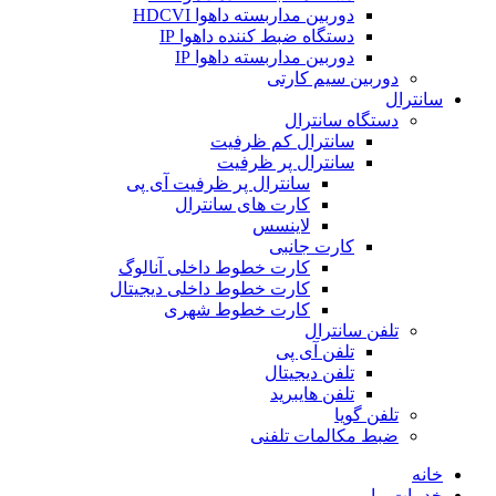
دوربین مداربسته داهوا HDCVI
دستگاه ضبط کننده داهوا IP
دوربین مداربسته داهوا IP
دوربین سیم کارتی
سانترال
دستگاه سانترال
سانترال کم ظرفیت
سانترال پر ظرفیت
سانترال پر ظرفیت آی پی
کارت های سانترال
لاینسس
کارت جانبی
کارت خطوط داخلی آنالوگ
کارت خطوط داخلی دیجیتال
کارت خطوط شهری
تلفن سانترال
تلفن آی پی
تلفن دیجیتال
تلفن هایبرید
تلفن گویا
ضبط مکالمات تلفنی
خانه
خدمات ما