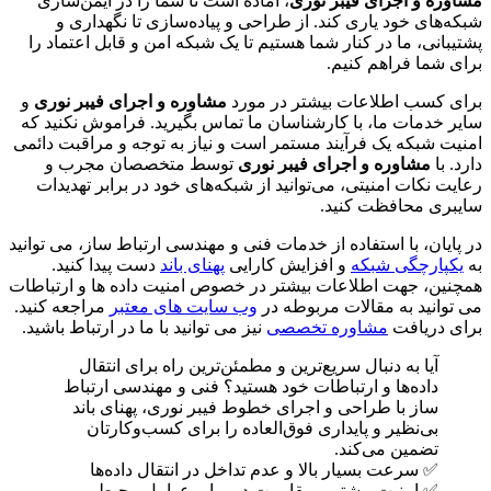
مشاوره و اجرای فیبر نوری
، آماده است تا شما را در ایمن‌سازی
شبکه‌های خود یاری کند. از طراحی و پیاده‌سازی تا نگهداری و
پشتیبانی، ما در کنار شما هستیم تا یک شبکه امن و قابل اعتماد را
برای شما فراهم کنیم.
برای کسب اطلاعات بیشتر در مورد
مشاوره و اجرای فیبر نوری
و
سایر خدمات ما، با کارشناسان ما تماس بگیرید. فراموش نکنید که
امنیت شبکه یک فرآیند مستمر است و نیاز به توجه و مراقبت دائمی
دارد. با
مشاوره و اجرای فیبر نوری
توسط متخصصان مجرب و
رعایت نکات امنیتی، می‌توانید از شبکه‌های خود در برابر تهدیدات
سایبری محافظت کنید.
در پایان، با استفاده از خدمات فنی و مهندسی ارتباط ساز، می توانید
به
یکپارچگی شبکه
و افزایش کارایی
پهنای باند
دست پیدا کنید.
همچنین، جهت اطلاعات بیشتر در خصوص امنیت داده ها و ارتباطات
می توانید به مقالات مربوطه در
وب سایت های معتبر
مراجعه کنید.
برای دریافت
مشاوره تخصصی
نیز می توانید با ما در ارتباط باشید.
آیا به دنبال سریع‌ترین و مطمئن‌ترین راه برای انتقال
داده‌ها و ارتباطات خود هستید؟ فنی و مهندسی ارتباط
ساز با طراحی و اجرای خطوط فیبر نوری، پهنای باند
بی‌نظیر و پایداری فوق‌العاده را برای کسب‌وکارتان
تضمین می‌کند.
✅ سرعت بسیار بالا و عدم تداخل در انتقال داده‌ها
✅ امنیت بیشتر و مقاومت در برابر عوامل محیطی