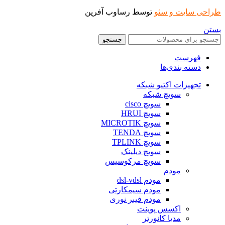
طراحی سایت و سئو
توسط رساوب آفرین
بستن
جستجو
فهرست
دسته بندی‌ها
تجهیزات اکتیو شبکه
سویچ شبکه
سویچ cisco
سویچ HRUI
سویچ MICROTIK
سویچ TENDA
سویچ TPLINK
سویچ دیلینک
سویچ مرکوسیس
مودم
مودم dsl-vdsl
مودم سیمکارتی
مودم فیبر نوری
اکسس پوینت
مدیا کانورتر