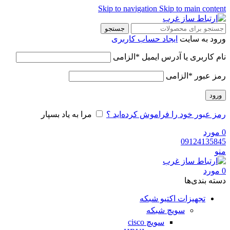
Skip to navigation
Skip to main content
جستجو
ورود به سایت
ایجاد حساب کاربری
نام کاربری یا آدرس ایمیل
*
الزامی
رمز عبور
*
الزامی
ورود
رمز عبور خود را فراموش کرده‌اید ؟
مرا به یاد بسپار
0
مورد
09124135845
منو
0
مورد
دسته‌ بندی‌ها
تجهیزات اکتیو شبکه
سویچ شبکه
سویچ cisco