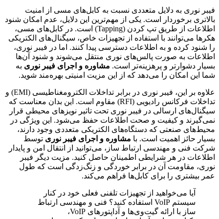
فیبر نوری به دلایل متعددی نسبت به کابل‌های مسی از امنیت
بالاتری برخوردار است. یکی از مهم‌ترین این دلایل، عدم امکان شنود
اطلاعات از طریق تپ کردن (Tapping) است. در کابل‌های مسی،
هکرها می‌توانند با استفاده از تجهیزات خاص، سیگنال‌های الکتریکی
را شنود کرده و به اطلاعات دسترسی پیدا کنند. اما در فیبر نوری،
اطلاعات به صورت پالس‌های نوری منتقل می‌شوند و شنود آن‌ها
بسیار دشوارتر و پرهزینه‌تر است.
مشاوره و اجرای فیبر نوری
به
شما این امکان را می‌دهد که از این مزیت امنیتی بهره‌مند شوید.
علاوه بر این، فیبر نوری در برابر تداخلات الکترومغناطیسی (EMI) و
تداخلات فرکانس رادیویی (RFI) مقاوم است. این بدان معناست که
سیگنال‌های ارسالی در فیبر نوری تحت تاثیر نویزهای محیطی قرار
نمی‌گیرند و کیفیت و صحت اطلاعات حفظ می‌شود. این ویژگی در
محیط‌های صنعتی که دستگاه‌های الکتریکی متعددی وجود دارند،
بسیار حائز اهمیت است. با
مشاوره و اجرای فیبر نوری
توسط
شرکت فنی و مهندسی ارتباط ساز، می‌توانید از انتقال امن و پایدار
اطلاعات در هر شرایطی اطمینان حاصل کنید. مزیت دیگر فیبر
نوری، مقاومت آن در برابر خوردگی و زنگ‌زدگی است که طول
عمر بیشتری را برای کابل‌ها فراهم می‌کند.
آیا می‌خواهید از تجهیزات تلفنی فعلی خود در کنار
سیستم VoIP استفاده کنید؟ فنی و مهندسی ارتباط
ساز با ارائه گیت‌وی‌ها و آداپتورهای VoIP،