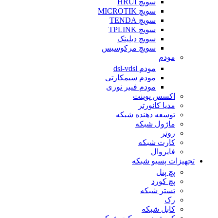
سویچ HRUI
سویچ MICROTIK
سویچ TENDA
سویچ TPLINK
سویچ دیلینک
سویچ مرکوسیس
مودم
مودم dsl-vdsl
مودم سیمکارتی
مودم فیبر نوری
اکسس پوینت
مدیا کانورتر
توسعه دهنده شبکه
ماژول شبکه
روتر
کارت شبکه
فایروال
تجهیزات پسیو شبکه
پچ پنل
پچ کورد
تستر شبکه
رک
کابل شبکه