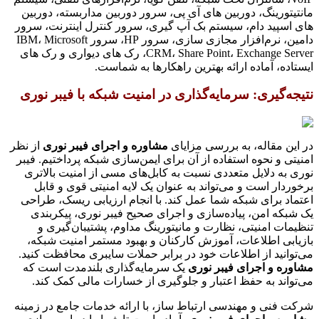
مانتیتورینگ، دوربین های آی پی، سرور دوربین مداربسته، دوربین
های اسپید دام، سیستم بک آپ گیری، سرور کنترل اینترنت، سرور
دامین، نرم‌افزار مجازی سازی، سرور HP، سرور IBM، Microsoft
CRM، Share Point، Exchange Server، رک های دیواری و رک های
ایستاده، آماده ارائه بهترین راهکارها به شماست.
نتیجه‌گیری: سرمایه‌گذاری در امنیت شبکه با فیبر نوری
در این مقاله، به بررسی مزایای
مشاوره و اجرای فیبر نوری
از نظر
امنیتی و نحوه استفاده از آن برای ایمن‌سازی شبکه پرداختیم. فیبر
نوری به دلایل متعددی نسبت به کابل‌های مسی از امنیت بالاتری
برخوردار است و می‌تواند به عنوان یک لایه امنیتی قوی و قابل
اعتماد برای شبکه شما عمل کند. با انجام ارزیابی ریسک، طراحی
یک شبکه امن، پیاده‌سازی و اجرای صحیح فیبر نوری، پیکربندی
تنظیمات امنیتی، نظارت و مانیتورینگ مداوم، پشتیبان‌گیری و
بازیابی اطلاعات، آموزش کارکنان و بهبود مستمر امنیت شبکه،
می‌توانید از اطلاعات خود در برابر حملات سایبری محافظت کنید.
مشاوره و اجرای فیبر نوری
یک سرمایه‌گذاری بلندمدت است که
می‌تواند به حفظ اعتبار و جلوگیری از خسارات مالی کمک کند.
شرکت فنی و مهندسی ارتباط ساز، با ارائه خدمات جامع در زمینه