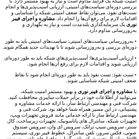
امنیت شبکه یک فرآیند مداوم است و نیاز به بهبود مستمر دارد. با
بررسی دوره‌ای سیاست‌های امنیتی، ارزیابی آسیب‌پذیری‌ها و انجام
تست‌های نفوذ، می‌توان نقاط ضعف امنیتی شبکه را شناسایی و
اقدامات لازم برای رفع آن‌ها را انجام داد.
مشاوره و اجرای فیبر
نوری
یک سرمایه‌گذاری بلندمدت است و نیاز به نگهداری و
به‌روزرسانی مداوم دارد.
• به‌روزرسانی سیاست‌های امنیتی: سیاست‌های امنیتی باید به طور
دوره‌ای بررسی و به‌روزرسانی شوند تا با تهدیدات جدید همگام شوند.
• ارزیابی آسیب‌پذیری‌ها: آسیب‌پذیری‌های شبکه باید به طور دوره‌ای
ارزیابی شوند و اقدامات لازم برای رفع آن‌ها انجام شود.
• تست نفوذ: تست نفوذ باید به طور دوره‌ای انجام شود تا نقاط
ضعف امنیتی شبکه شناسایی شوند.
با
مشاوره و اجرای فیبر نوری
و بهبود مستمر امنیت شبکه،
می‌توانید از اطلاعات خود در برابر حملات سایبری محافظت کنید.
شرکت فنی و مهندسی ارتباط ساز، با ارائه خدمات مشاوره و
پشتیبانی، در این مسیر همراه شما خواهد بود. شرکت فنی و
مهندسی ارتباط ساز با ارائه خدماتی مانند فروش تجهیزات ویپ،
تجهیزات شبکه، سانترال های پاناسونیک، تجهیزات زیرساخت، کال
سنتر، سرویس سیپ ترانک، سرویس ای وان، سرویس صندوق
صوتی، فکس سرور، تلفن سانترال، خطوط فیبر نوری، سیستم
VoIP، سانترال تحت شبکه، تلفن گویا، نرم‌افزارهای تلفنی، سیستم