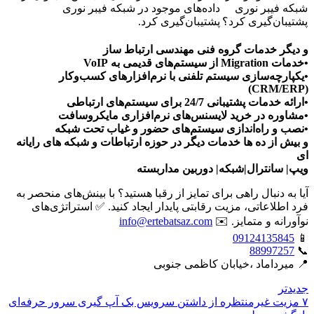
شبکه فیبر نوری
داده‌های موجود در شبکه فیبر نوری
پشتیبان‌گیری کرد؟
پشتیبان‌گیری کرد.
و دیگر خدمات گروه فنی مهندسی ارتباط ساز
•خدمات Migration از سیستم‌های قدیمی به VoIP
•یکپارچه‌سازی سیستم تلفنی با نرم‌افزارهای کسب‌وکار
(CRM/ERP)
•ارائه خدمات پشتیبانی 24/7 برای سیستم‌های ارتباطی
•مشاوره در خرید لایسنس‌های نرم‌افزاری مایکروسافت
•نصب و راه‌اندازی سیستم‌های حضور و غیاب تحت شبکه
و بیش از ده ها خدمات دیگر در حوزه ارتباطات و شبکه های رایانه
ای
ویپ| سانترال|شبکه| دوربین مداربسته
آیا به دنبال راهی برای تمایز از رقبا هستید؟ با بینش‌های منحصر به
فرد اطلاعاتی، مزیت رقابتی پایدار ایجاد کنید. ✅ استراتژی‌های
نوآورانه و متمایز. ✉️
info@ertebatsaz.com
09124135845
📱
88997257
📞
📍 میرداماد ،خیابان کاظمی جنوبی
جدیدتر
۷ مزیت غیرمنتظره از داشتن سرویس بک آپ گیری سرور حرفه‌ای