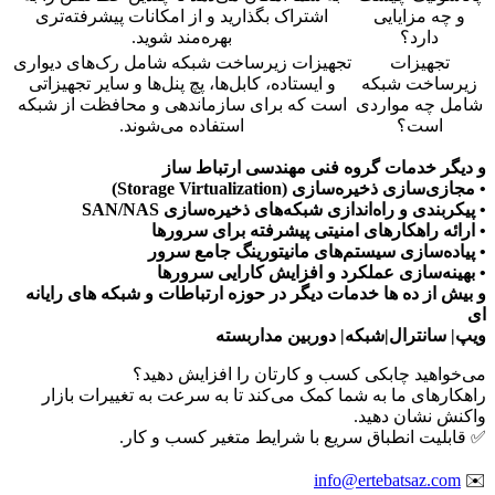
و چه مزایایی
اشتراک بگذارید و از امکانات پیشرفته‌تری
دارد؟
بهره‌مند شوید.
تجهیزات
تجهیزات زیرساخت شبکه شامل رک‌های دیواری
زیرساخت شبکه
و ایستاده، کابل‌ها، پچ پنل‌ها و سایر تجهیزاتی
شامل چه مواردی
است که برای سازماندهی و محافظت از شبکه
است؟
استفاده می‌شوند.
و دیگر خدمات گروه فنی مهندسی ارتباط ساز
• مجازی‌سازی ذخیره‌سازی (Storage Virtualization)
• پیکربندی و راه‌اندازی شبکه‌های ذخیره‌سازی SAN/NAS
• ارائه راهکارهای امنیتی پیشرفته برای سرورها
• پیاده‌سازی سیستم‌های مانیتورینگ جامع سرور
• بهینه‌سازی عملکرد و افزایش کارایی سرورها
و بیش از ده ها خدمات دیگر در حوزه ارتباطات و شبکه های رایانه
ای
ویپ| سانترال|شبکه| دوربین مداربسته
می‌خواهید چابکی کسب و کارتان را افزایش دهید؟
راهکارهای ما به شما کمک می‌کند تا به سرعت به تغییرات بازار
واکنش نشان دهید.
✅ قابلیت انطباق سریع با شرایط متغیر کسب و کار.
info@ertebatsaz.com
✉️