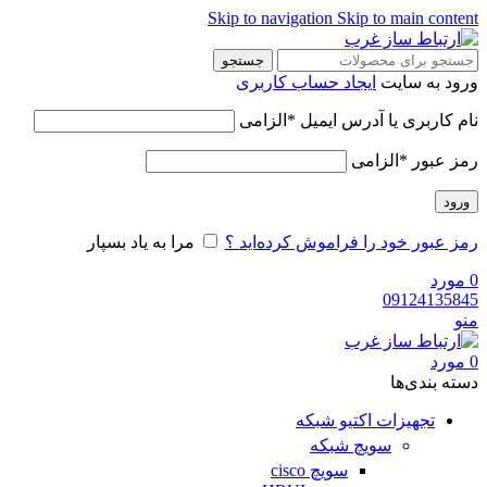
Skip to navigation
Skip to main content
جستجو
ورود به سایت
ایجاد حساب کاربری
نام کاربری یا آدرس ایمیل
*
الزامی
رمز عبور
*
الزامی
ورود
رمز عبور خود را فراموش کرده‌اید ؟
مرا به یاد بسپار
0
مورد
09124135845
منو
0
مورد
دسته‌ بندی‌ها
تجهیزات اکتیو شبکه
سویچ شبکه
سویچ cisco