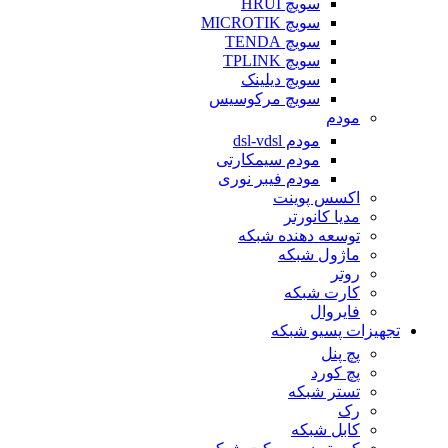
سویچ HRUI
سویچ MICROTIK
سویچ TENDA
سویچ TPLINK
سویچ دیلینک
سویچ مرکوسیس
مودم
مودم dsl-vdsl
مودم سیمکارتی
مودم فیبر نوری
اکسس پوینت
مدیا کانورتر
توسعه دهنده شبکه
ماژول شبکه
روتر
کارت شبکه
فایروال
تجهیزات پسیو شبکه
پچ پنل
پچ کورد
تستر شبکه
رک
کابل شبکه