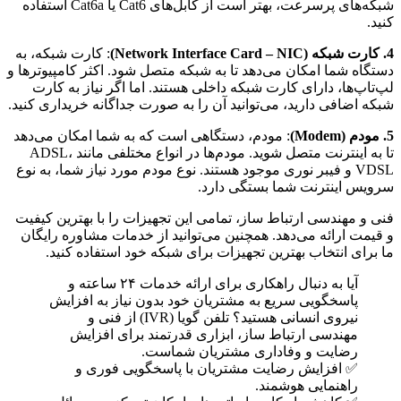
شبکه‌های پرسرعت، بهتر است از کابل‌های Cat6 یا Cat6a استفاده
کنید.
4. کارت شبکه (Network Interface Card – NIC)
: کارت شبکه، به
دستگاه شما امکان می‌دهد تا به شبکه متصل شود. اکثر کامپیوترها و
لپ‌تاپ‌ها، دارای کارت شبکه داخلی هستند. اما اگر نیاز به کارت
شبکه اضافی دارید، می‌توانید آن را به صورت جداگانه خریداری کنید.
5. مودم (Modem)
: مودم، دستگاهی است که به شما امکان می‌دهد
تا به اینترنت متصل شوید. مودم‌ها در انواع مختلفی مانند ADSL،
VDSL و فیبر نوری موجود هستند. نوع مودم مورد نیاز شما، به نوع
سرویس اینترنت شما بستگی دارد.
فنی و مهندسی ارتباط ساز، تمامی این تجهیزات را با بهترین کیفیت
و قیمت ارائه می‌دهد. همچنین می‌توانید از خدمات مشاوره رایگان
ما برای انتخاب بهترین تجهیزات برای شبکه خود استفاده کنید.
آیا به دنبال راهکاری برای ارائه خدمات ۲۴ ساعته و
پاسخگویی سریع به مشتریان خود بدون نیاز به افزایش
نیروی انسانی هستید؟ تلفن گویا (IVR) از فنی و
مهندسی ارتباط ساز، ابزاری قدرتمند برای افزایش
رضایت و وفاداری مشتریان شماست.
✅ افزایش رضایت مشتریان با پاسخگویی فوری و
راهنمایی هوشمند.