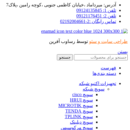
آدرس: میرداماد ،خیابان کاظمی جنوبی ،کوچه رامین ،پلاک7
تلفن 1: 09124135845
تلفن 2: 09121176451
تماس رایگان :2-02192004661
طراحی سایت و سئو
توسط رساوب آفرین
بستن
جستجو
فهرست
دسته بندی‌ها
تجهیزات اکتیو شبکه
سویچ شبکه
سویچ cisco
سویچ HRUI
سویچ MICROTIK
سویچ TENDA
سویچ TPLINK
سویچ دیلینک
سویچ مرکوسیس