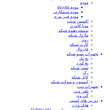
مودم
مودم dsl-vdsl
مودم سیمکارتی
مودم فیبر نوری
اکسس پوینت
مدیا کانورتر
توسعه دهنده شبکه
ماژول شبکه
روتر
کارت شبکه
فایروال
تجهیزات پسیو شبکه
پچ پنل
پچ کورد
تستر شبکه
رک
کابل شبکه
کیستون و سوکت شبکه
تجهیزات ویپ
تلفن ویپ
گت وی
دوربین های امنیتی
هایک ویژن
دوربین مداربسته TURBO HD