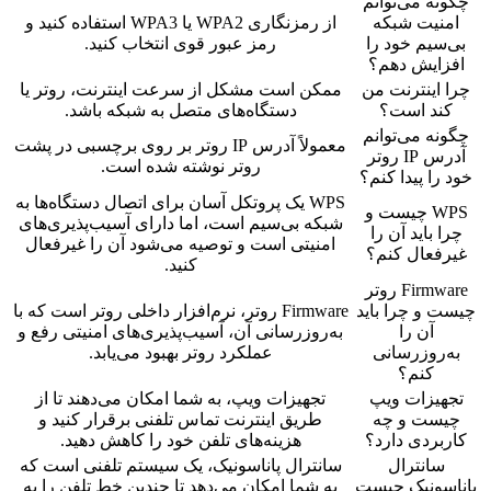
چگونه می‌توانم
امنیت شبکه
از رمزنگاری WPA2 یا WPA3 استفاده کنید و
بی‌سیم خود را
رمز عبور قوی انتخاب کنید.
افزایش دهم؟
چرا اینترنت من
ممکن است مشکل از سرعت اینترنت، روتر یا
کند است؟
دستگاه‌های متصل به شبکه باشد.
چگونه می‌توانم
معمولاً آدرس IP روتر بر روی برچسبی در پشت
آدرس IP روتر
روتر نوشته شده است.
خود را پیدا کنم؟
WPS یک پروتکل آسان برای اتصال دستگاه‌ها به
WPS چیست و
شبکه بی‌سیم است، اما دارای آسیب‌پذیری‌های
چرا باید آن را
امنیتی است و توصیه می‌شود آن را غیرفعال
غیرفعال کنم؟
کنید.
Firmware روتر
چیست و چرا باید
Firmware روتر، نرم‌افزار داخلی روتر است که با
آن را
به‌روزرسانی آن، آسیب‌پذیری‌های امنیتی رفع و
به‌روزرسانی
عملکرد روتر بهبود می‌یابد.
کنم؟
تجهیزات ویپ
تجهیزات ویپ، به شما امکان می‌دهند تا از
چیست و چه
طریق اینترنت تماس تلفنی برقرار کنید و
کاربردی دارد؟
هزینه‌های تلفن خود را کاهش دهید.
سانترال
سانترال پاناسونیک، یک سیستم تلفنی است که
پاناسونیک چیست
به شما امکان می‌دهد تا چندین خط تلفن را به