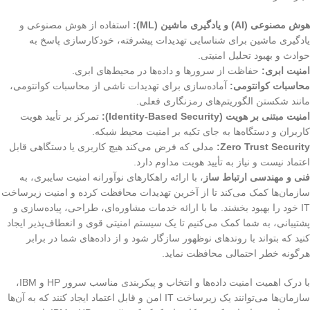
هوش مصنوعی (AI) و یادگیری ماشین (ML):
استفاده از هوش مصنوعی و
یادگیری ماشین برای شناسایی تهدیدات پیشرفته، خودکارسازی پاسخ به
حوادث و بهبود تحلیل امنیتی.
امنیت ابری:
حفاظت از سرورها و داده‌ها در محیط‌های ابری.
محاسبات کوانتومی:
آماده‌سازی برای تهدیدات ناشی از محاسبات کوانتومی،
مانند شکستن الگوریتم‌های رمزنگاری فعلی.
امنیت مبتنی بر هویت (Identity-Based Security):
تمرکز بر تأیید هویت
کاربران و دستگاه‌ها به جای تکیه بر امنیت محیط شبکه.
Zero Trust Security:
مدلی که فرض می‌کند هیچ کاربری یا دستگاهی قابل
اعتماد نیست و نیاز به تأیید هویت مداوم دارد.
فنی و مهندسی ارتباط ساز
، با ارائه راهکارهای نوآورانه امنیت سایبری، به
سازمان‌ها کمک می‌کند تا از آخرین تهدیدات محافظت کرده و امنیت زیرساخت
IT خود را بهبود بخشند. ما با ارائه خدمات مشاوره‌ای، طراحی، پیاده‌سازی و
پشتیبانی، به شما کمک می‌کنیم تا یک سیستم امنیتی قوی و انعطاف‌پذیر ایجاد
کنید که بتواند با روندهای نوظهور سازگار شود و از داده‌های شما در برابر
هرگونه خطر احتمالی محافظت نماید.
با درک اهمیت امنیت داده‌ها و انتخاب و پیکربندی مناسب سرور HP و IBM،
سازمان‌ها می‌توانند یک زیرساخت IT امن و قابل اعتماد ایجاد کنند که به آن‌ها