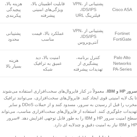
پشتیبانی از VPN،
قابلیت اطمینان بالا،
هزینه بالا،
Cisco ASA
IDS/IPS،
ویژگی‌های امنیتی
پیچیدگی
فیلترینگ URL
پیشرفته
پیکربندی
پشتیبانی از VPN،
Fortinet
عملکرد بالا، قیمت
پشتیبانی
IDS/IPS،
FortiGate
مناسب
محدود
آنتی‌ویروس
Palo Alto
کنترل برنامه،
امنیت بالا، دید
هزینه
Networks
پیشگیری از
عمیق به ترافیک
بسیار بالا
PA-Series
تهدیدات پیشرفته
شبکه
سرور HP و IBM
، معمولاً در کنار فایروال‌های سخت‌افزاری استفاده می‌شوند
تا یک لایه امنیتی قوی ایجاد کنند. فایروال‌های سخت‌افزاری، می‌توانند ترافیک
مخرب را قبل از رسیدن به سرور، مسدود کنند و از حملات DDoS و سایر
تهدیدات جلوگیری کنند. استفاده از فایروال‌های سخت‌افزاری مناسب، می‌تواند
سطح امنیت سرور HP و IBM را به طور قابل توجهی افزایش دهد. #سرور
HP و IBM نیاز به امنیت دقیق و چندلایه ای دارد.