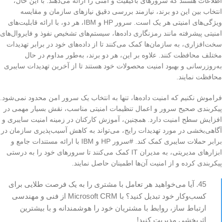
اطلاعات هستند که سرورهای باکیفیت و امنی را ارائه می‌دهند. با این حال،
انتخاب بین این دو برند، نیازمند بررسی دقیق نیازهای سازمان و مقایسه
ویژگی‌های امنیتی هر یک است. سرور HP و IBM، هر دو، با ارائه قابلیت‌های
امنیتی پیشرفته مانند رمزنگاری داده‌ها، سیستم‌های تشخیص نفوذ و فایروال‌های
سخت‌افزاری، به سازمان‌ها کمک می‌کنند تا از داده‌های خود در برابر تهدیدات
مختلف محافظت کنند. علاوه بر این، هر دو برند، به‌طور مداوم در حال
به‌روزرسانی و بهبود امنیت محصولات خود هستند تا از آخرین تهدیدات سایبری
محافظت نمایند.
فراموش نکنیم که امنیت داده‌ها، تنها به انتخاب یک سرور امن محدود نمی‌شود.
پیکربندی صحیح سرور و اعمال تنظیمات امنیتی مناسب، نقش بسیار مهمی در
افزایش سطح امنیت دارد. همچنین، آموزش کارکنان در زمینه امنیت سایبری و
آگاهی‌بخشی در مورد تهدیدات رایج، می‌تواند به کاهش آسیب‌پذیری سازمان در
برابر حملات سایبری کمک کند. #سرور HP و IBM با ارائه مستندات جامع و
ابزارهای مدیریتی، به مدیران IT کمک می‌کنند تا سرورهای خود را به درستی
پیکربندی کرده و از امنیت آن‌ها اطمینان حاصل نمایند.
45. آیا می‌خواهید هر تعامل با مشتری را به یک فرصت طلایی برای
کسب‌وکار خود تبدیل کنید؟ با Microsoft CRM از فنی و مهندسی
ارتباط ساز، روابط با مشتریان خود را هوشمندانه و با بیشترین
اثربخشی مدیریت کنید!