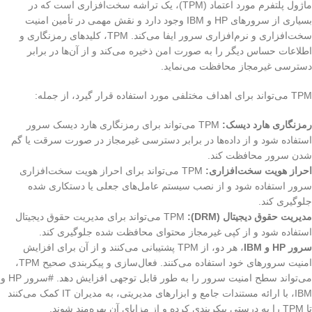
ماژول پلتفرم مورد اعتماد (TPM)، یک تراشه سخت‌افزاری است که در
بسیاری از سرورهای HP و IBM وجود دارد و نقش مهمی در تأمین امنیت
سخت‌افزاری و نرم‌افزاری سرور ایفا می‌کند. TPM، کلیدهای رمزنگاری و
اطلاعات حساس دیگر را به صورت امن ذخیره می‌کند و از آن‌ها در برابر
دسترسی غیرمجاز محافظت می‌نماید.
TPM می‌تواند برای اهداف مختلفی مورد استفاده قرار گیرد، از جمله:
رمزنگاری هارد دیسک:
TPM می‌تواند برای رمزنگاری هارد دیسک سرور
استفاده شود و از داده‌ها در برابر دسترسی غیرمجاز در صورت سرقت یا گم
شدن سرور محافظت کند.
احراز هویت سخت‌افزاری:
TPM می‌تواند برای احراز هویت سخت‌افزاری
سرور استفاده شود و از نصب سیستم عامل‌های جعلی یا دستکاری شده
جلوگیری کند.
مدیریت حقوق دیجیتال (DRM):
TPM می‌تواند برای مدیریت حقوق دیجیتال
استفاده شود و از کپی غیرمجاز محتوای محافظت شده جلوگیری کند.
سرور HP و IBM
، هر دو، از TPM پشتیبانی می‌کنند و از آن برای افزایش
امنیت سرورهای خود استفاده می‌کنند. فعال‌سازی و پیکربندی صحیح TPM،
می‌تواند سطح امنیت سرور را به طور قابل توجهی افزایش دهد. #سرور HP و
IBM، با ارائه مستندات جامع و ابزارهای مدیریتی، به مدیران IT کمک می‌کنند
تا TPM را به درستی پیکربندی کرده و از مزایای آن بهره‌مند شوند.