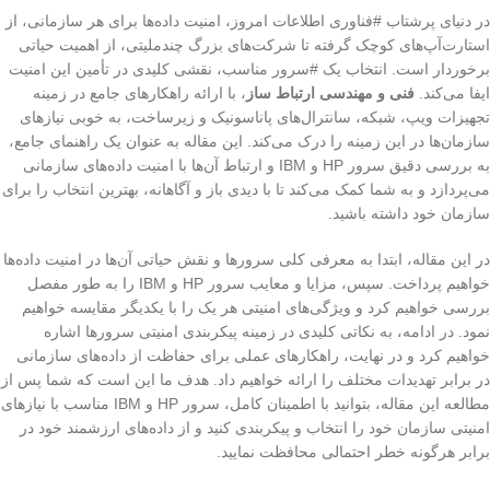
در دنیای پرشتاب #فناوری اطلاعات امروز، امنیت داده‌ها برای هر سازمانی، از
استارت‌آپ‌های کوچک گرفته تا شرکت‌های بزرگ چندملیتی، از اهمیت حیاتی
برخوردار است. انتخاب یک #سرور مناسب، نقشی کلیدی در تأمین این امنیت
ایفا می‌کند.
فنی و مهندسی ارتباط ساز
، با ارائه راهکارهای جامع در زمینه
تجهیزات ویپ، شبکه، سانترال‌های پاناسونیک و زیرساخت، به خوبی نیازهای
سازمان‌ها در این زمینه را درک می‌کند. این مقاله به عنوان یک راهنمای جامع،
به بررسی دقیق سرور HP و IBM و ارتباط آن‌ها با امنیت داده‌های سازمانی
می‌پردازد و به شما کمک می‌کند تا با دیدی باز و آگاهانه، بهترین انتخاب را برای
سازمان خود داشته باشید.
در این مقاله، ابتدا به معرفی کلی سرورها و نقش حیاتی آن‌ها در امنیت داده‌ها
خواهیم پرداخت. سپس، مزایا و معایب سرور HP و IBM را به طور مفصل
بررسی خواهیم کرد و ویژگی‌های امنیتی هر یک را با یکدیگر مقایسه خواهیم
نمود. در ادامه، به نکاتی کلیدی در زمینه پیکربندی امنیتی سرورها اشاره
خواهیم کرد و در نهایت، راهکارهای عملی برای حفاظت از داده‌های سازمانی
در برابر تهدیدات مختلف را ارائه خواهیم داد. هدف ما این است که شما پس از
مطالعه این مقاله، بتوانید با اطمینان کامل، سرور HP و IBM مناسب با نیازهای
امنیتی سازمان خود را انتخاب و پیکربندی کنید و از داده‌های ارزشمند خود در
برابر هرگونه خطر احتمالی محافظت نمایید.