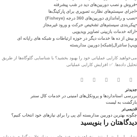
•فروش و نصب دوربین‌های دید در شب پیشرفته
•اجرای سیستم‌های نظارت تصویری برای پارکینگ‌ها
•نصب و راه‌اندازی دوربین‌های 360 درجه (Fisheye)
•پیکربندی سیستم‌های تشخیص حرکت و ورود غیرمجاز
•ارائه خدمات بازبینی تصاویر ویدیویی
و بیش از ده ها خدمات دیگر در حوزه ارتباطات و شبکه های رایانه ای
ویپ| سانترال|شبکه| دوربین مداربسته
می‌خواهید کارایی عملیاتی خود را بهبود بخشید؟ با شناسایی گلوگاه‌ها از طریق
تحلیل داده‌ها. ✅ افزایش کارایی عملیاتی
جدیدتر
بررسی استانداردها و پروتکل‌های امنیتی در خدمات کال سنتر
بازگشت بە لیست
قدیمی‌تر
چگونه بهترین دوربین مداربسته آی پی را برای نیازهای خود انتخاب کنیم؟
دیدگاهتان را بنویسید
نشانی ایمیل شما منتشر نخواهد شد.
بخش‌های موردنیاز علامت‌گذاری شده‌اند