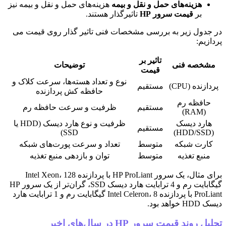
هزینه‌های حمل و نقل و بیمه
هزینه‌های حمل و نقل و بیمه نیز
بر
قیمت سرور HP
تاثیرگذار هستند.
دول زیر به بررسی مشخصات فنی تاثیر گذار روی قیمت می
زیم:
تاثیر بر
خصه فنی
توضیحات
قیمت
نوع و تعداد هسته‌ها، سرعت کلاک و
زنده (CPU)
مستقیم
حافظه کش پردازنده
افظه رم
مستقیم
ظرفیت و سرعت حافظه رم
(RAM)
ارد دیسک
ظرفیت و نوع هارد دیسک (HDD یا
مستقیم
SSD)
ارت شبکه
متوسط
تعداد و سرعت پورت‌های شبکه
نبع تغذیه
متوسط
توان و بازدهی منبع تغذیه
برای مثال، یک سرور HP ProLiant با پردازنده Intel Xeon، 128
گیگابایت رم و 4 ترابایت هارد دیسک SSD، گران‌تر از یک سرور HP
ProLiant با پردازنده Intel Celeron، 8 گیگابایت رم و 1 ترابایت هارد
اهد بود.
روند قیمت سرور HP در سال‌های اخیر