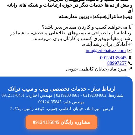
ش از ده ها خدمات دیگر در حوزه ارتباطات و شبکه های رایانه
 سانترال|شبکه| دوربین مداربسته
می‌خواهید کسب و کارتان مقیاس‌پذیر باشد؟
اط ساز با طراحی سیستم‌های اطلاعاتی منعطف، به شما در
و مقیاس‌پذیری کسب و کارتان یاری می‌رساند.
ادگی برای رشد آینده.
info@ertebatsaz.co
0912413584
8899725
یرداماد ،خیابان کاظمی جنوبی
ارتباط ساز - خدمات تخصصی ویپ و سیپ ترانک
شماره‌ها: 02192004662 - 02192004661 | مهندس اخباری: 09121176451 |
مهندس عابد: 09124135845
آدرس: میرداماد، خیابان کاظمی جنوبی، کوچه رامین، پلاک 7
مشاوره رایگان 09124135845