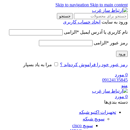
Skip to navigation
Skip to main con
جستجو
 به سایت
ایجاد حساب کاربری
کاربری یا آدرس ایمیل
*
الزامی
 عبور
*
الزامی
د
عبور خود را فراموش کرده‌اید ؟
مرا به یاد بسپار
رد
09124135
رد
‌ بندی‌ها
تجهیزات اکتیو شبکه
سویچ شبکه
سویچ cisco