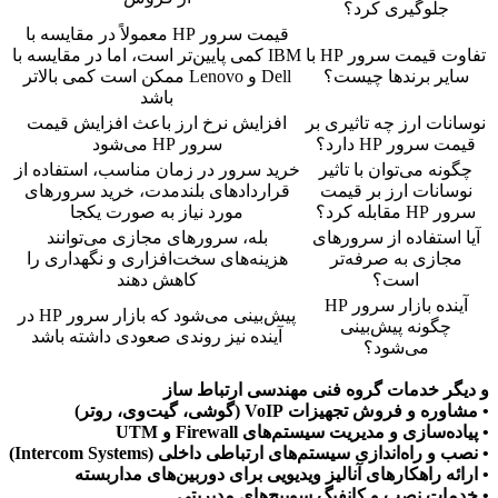
جلوگیری کرد؟
قیمت سرور HP معمولاً در مقایسه با
تفاوت قیمت سرور HP با
IBM کمی پایین‌تر است، اما در مقایسه با
ایر برندها چیست؟
Dell و Lenovo ممکن است کمی بالاتر
باشد
نات ارز چه تاثیری بر
افزایش نرخ ارز باعث افزایش قیمت
ت سرور HP دارد؟
سرور HP می‌شود
ونه می‌توان با تاثیر
خرید سرور در زمان مناسب، استفاده از
سانات ارز بر قیمت
قراردادهای بلندمدت، خرید سرورهای
H مقابله کرد؟
مورد نیاز به صورت یکجا
 استفاده از سرورهای
بله، سرورهای مجازی می‌توانند
مجازی به صرفه‌تر
هزینه‌های سخت‌افزاری و نگهداری را
است؟
کاهش دهند
آینده بازار سرور HP
پیش‌بینی می‌شود که بازار سرور HP در
چگونه پیش‌بینی
آینده نیز روندی صعودی داشته باشد
می‌شود؟
گر خدمات گروه فنی مهندسی ارتباط ساز
ه و فروش تجهیزات VoIP (گوشی، گیت‌وی، روتر)
ده‌سازی و مدیریت سیستم‌های Firewall و UTM
 و راه‌اندازی سیستم‌های ارتباطی داخلی (Intercom Systems)
ائه راهکارهای آنالیز ویدیویی برای دوربین‌های مداربسته
مات نصب و کانفیگ سوییچ‌های مدیریتی