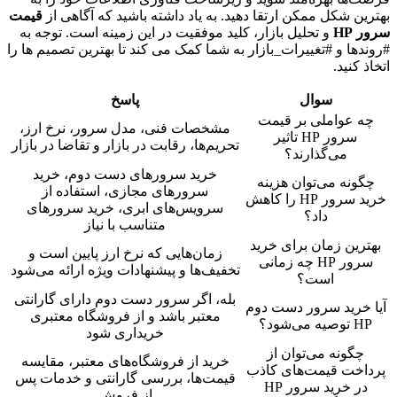
ین شکل ممکن ارتقا دهید. به یاد داشته باشید که آگاهی از
قیمت
 HP
و تحلیل بازار، کلید موفقیت در این زمینه است. توجه به
دها و #تغییرات_بازار به شما کمک می کند تا بهترین تصمیم ها را
 کنید.
سوال
پاسخ
ه عواملی بر قیمت
مشخصات فنی، مدل سرور، نرخ ارز،
سرور HP تاثیر
تحریم‌ها، رقابت در بازار و تقاضا در بازار
می‌گذارند؟
خرید سرورهای دست دوم، خرید
گونه می‌توان هزینه
سرورهای مجازی، استفاده از
خرید سرور HP را کاهش
سرویس‌های ابری، خرید سرورهای
داد؟
متناسب با نیاز
ترین زمان برای خرید
زمان‌هایی که نرخ ارز پایین است و
سرور HP چه زمانی
تخفیف‌ها و پیشنهادات ویژه ارائه می‌شود
است؟
بله، اگر سرور دست دوم دارای گارانتی
 خرید سرور دست دوم
معتبر باشد و از فروشگاه معتبری
وصیه می‌شود؟
خریداری شود
چگونه می‌توان از
خرید از فروشگاه‌های معتبر، مقایسه
اخت قیمت‌های کاذب
قیمت‌ها، بررسی گارانتی و خدمات پس
در خرید سرور HP
از فروش