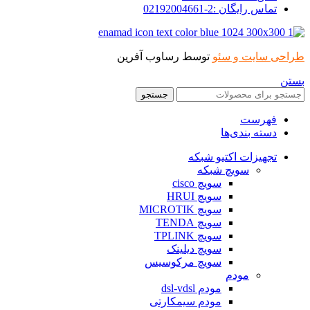
تماس رایگان :2-02192004661
حی سایت و سئو
توسط رساوب آفرین
ن
جستجو
فهرست
دسته بندی‌ها
تجهیزات اکتیو شبکه
سویچ شبکه
سویچ cisco
سویچ HRUI
سویچ MICROTIK
سویچ TENDA
سویچ TPLINK
سویچ دیلینک
سویچ مرکوسیس
مودم
مودم dsl-vdsl
مودم سیمکارتی