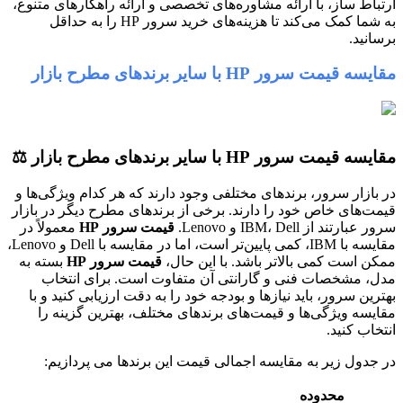
اط ساز، با ارائه مشاوره‌های تخصصی و ارائه راهکارهای متنوع،
به شما کمک می‌کند تا هزینه‌های خرید سرور HP را به حداقل
نید.
قیمت سرور HP با سایر برندهای مطرح بازار
یمت سرور HP با سایر برندهای مطرح بازار ⚖️
ازار سرور، برندهای مختلفی وجود دارند که هر کدام ویژگی‌ها و
‌های خاص خود را دارند. برخی از برندهای مطرح دیگر در بازار
رتند از IBM، Dell و Lenovo.
قیمت سرور HP
معمولاً در
مقایسه با IBM، کمی پایین‌تر است، اما در مقایسه با Dell و Lenovo،
 است کمی بالاتر باشد. با این حال،
قیمت سرور HP
بسته به
 مشخصات فنی و گارانتی آن متفاوت است. برای انتخاب
ین سرور، باید نیازها و بودجه خود را به دقت ارزیابی کنید و با
سه ویژگی‌ها و قیمت‌های برندهای مختلف، بهترین گزینه را
اب کنید.
دول زیر به مقایسه اجمالی قیمت این برندها می پردازیم:
محدوده