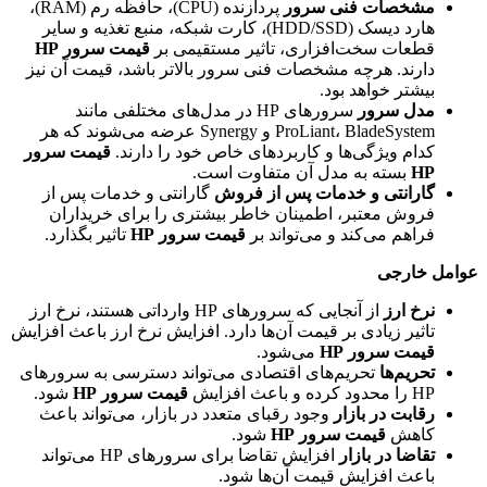
مشخصات فنی سرور
پردازنده (CPU)، حافظه رم (RAM)،
هارد دیسک (HDD/SSD)، کارت شبکه، منبع تغذیه و سایر
قطعات سخت‌افزاری، تاثیر مستقیمی بر
قیمت سرور HP
دارند. هرچه مشخصات فنی سرور بالاتر باشد، قیمت آن نیز
بیشتر خواهد بود.
مدل سرور
سرورهای HP در مدل‌های مختلفی مانند
ProLiant، BladeSystem و Synergy عرضه می‌شوند که هر
کدام ویژگی‌ها و کاربردهای خاص خود را دارند.
قیمت سرور
HP
بسته به مدل آن متفاوت است.
گارانتی و خدمات پس از فروش
گارانتی و خدمات پس از
فروش معتبر، اطمینان خاطر بیشتری را برای خریداران
فراهم می‌کند و می‌تواند بر
قیمت سرور HP
تاثیر بگذارد.
مل خارجی
نرخ ارز
از آنجایی که سرورهای HP وارداتی هستند، نرخ ارز
تاثیر زیادی بر قیمت آن‌ها دارد. افزایش نرخ ارز باعث افزایش
قیمت سرور HP
می‌شود.
تحریم‌ها
تحریم‌های اقتصادی می‌تواند دسترسی به سرورهای
HP را محدود کرده و باعث افزایش
قیمت سرور HP
شود.
رقابت در بازار
وجود رقبای متعدد در بازار، می‌تواند باعث
کاهش
قیمت سرور HP
شود.
تقاضا در بازار
افزایش تقاضا برای سرورهای HP می‌تواند
باعث افزایش قیمت آن‌ها شود.