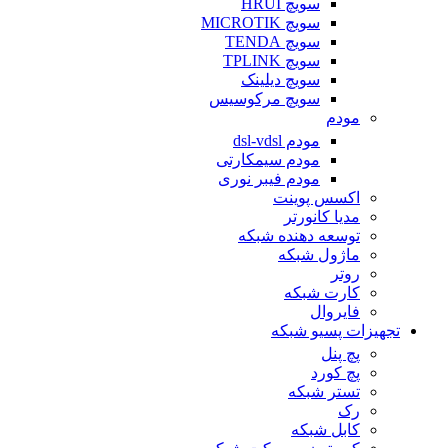
سویچ HRUI
سویچ MICROTIK
سویچ TENDA
سویچ TPLINK
سویچ دیلینک
سویچ مرکوسیس
مودم
مودم dsl-vdsl
مودم سیمکارتی
مودم فیبر نوری
اکسس پوینت
مدیا کانورتر
توسعه دهنده شبکه
ماژول شبکه
روتر
کارت شبکه
فایروال
تجهیزات پسیو شبکه
پچ پنل
پچ کورد
تستر شبکه
رک
کابل شبکه