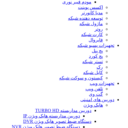
مودم فیبر نوری
اکسس پوینت
مدیا کانورتر
توسعه دهنده شبکه
ماژول شبکه
روتر
کارت شبکه
فایروال
تجهیزات پسیو شبکه
پچ پنل
پچ کورد
تستر شبکه
رک
کابل شبکه
کیستون و سوکت شبکه
تجهیزات ویپ
تلفن ویپ
گت وی
دوربین های امنیتی
هایک ویژن
دوربین مداربسته TURBO HD
دوربین مداربسته هایک ویژن IP
دستگاه ضبط تصویر هایک ویژن DVR
دستگاه ضبط تصویر هایک ویژن NVR