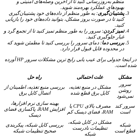
منظم به‌روزرسانی کنید تا از آخرین وصله‌های امنیتی و
بهبودهای عملکرد بهره‌مند شوید.
پشتیبان‌گیری
: به طور منظم از داده‌های خود پشتیبان‌گیری
کنید تا در صورت بروز مشکل، بتوانید داده‌های خود را بازیابی
کنید.
تمیز کردن
: سرور را به طور منظم تمیز کنید تا از تجمع گرد و
غبار جلوگیری کنید.
بررسی دما
: دمای سرور را بررسی کنید تا مطمئن شوید که
در محدوده قابل قبول قرار دارد.
در اینجا جدولی برای عیب یابی رایج ترین مشکلات سرور HP آورده
شده است.
مشکل
علت احتمالی
راه حل
سرور
مشکل در منبع تغذیه،
بررسی منبع تغذیه، اطمینان از
روشن
کابل برق قطع شده
اتصال کابل برق
نمی‌شود
بهینه سازی نرم افزارها،
سرور کند
مصرف بالای CPU یا
افزایش RAM، پاکسازی فضای
است
RAM، فضای دیسک کم
دیسک
مشکل در کابل شبکه،
شبکه
بررسی کابل شبکه، پیکربندی
تنظیمات نادرست
قطع است
صحیح تنظیمات شبکه
شبکه