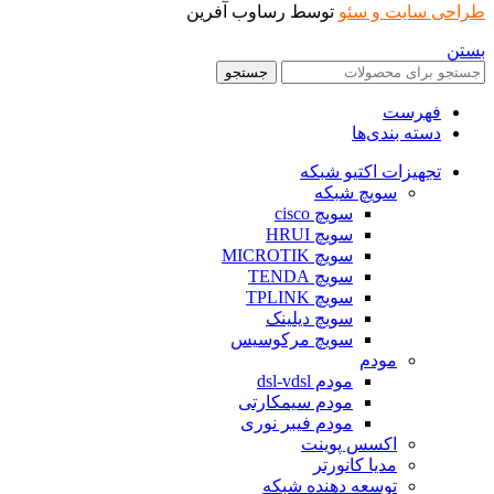
طراحی سایت و سئو
توسط رساوب آفرین
بستن
جستجو
فهرست
دسته بندی‌ها
تجهیزات اکتیو شبکه
سویچ شبکه
سویچ cisco
سویچ HRUI
سویچ MICROTIK
سویچ TENDA
سویچ TPLINK
سویچ دیلینک
سویچ مرکوسیس
مودم
مودم dsl-vdsl
مودم سیمکارتی
مودم فیبر نوری
اکسس پوینت
مدیا کانورتر
توسعه دهنده شبکه