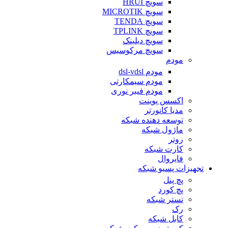
سویچ HRUI
سویچ MICROTIK
سویچ TENDA
سویچ TPLINK
سویچ دیلینک
سویچ مرکوسیس
مودم
مودم dsl-vdsl
مودم سیمکارتی
مودم فیبر نوری
اکسس پوینت
مدیا کانورتر
توسعه دهنده شبکه
ماژول شبکه
روتر
کارت شبکه
فایروال
تجهیزات پسیو شبکه
پچ پنل
پچ کورد
تستر شبکه
رک
کابل شبکه