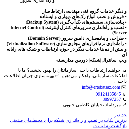
و راه اندازی سرور
و دیگر خدمات گروه فنی مهندسی ارتباط ساز
• فروش و نصب انواع رک‌های دیواری و ایستاده
• پیاده‌سازی سیستم‌های بک‌آپ‌گیری (Backup System)
• نصب و راه‌اندازی سرورهای کنترل اینترنت (Internet Control
Server)
• طراحی و پیاده‌سازی دامین سرور (Domain Server)
• راه‌اندازی نرم‌افزارهای مجازی‌سازی (Virtualization Software)
و بیش از ده ها خدمات دیگر در حوزه ارتباطات و شبکه های رایانه
ای
ویپ| سانترال|شبکه| دوربین مداربسته
می‌خواهید ارتباطات داخلی سازمانتان را بهبود بخشید؟ ما با
اطلاعات سازمانی، راهکار می‌دهیم. ✅ بهینه‌سازی جریان اطلاعات
داخلی.
info@ertebatsaz.com
✉️
09124135845
📱
88997257
📞
📍 میرداماد ،خیابان کاظمی جنوبی
جدیدتر
برترین نکات در نصب و راه‌اندازی شبکه برای محیط‌های صنعتی
بازگشت بە لیست