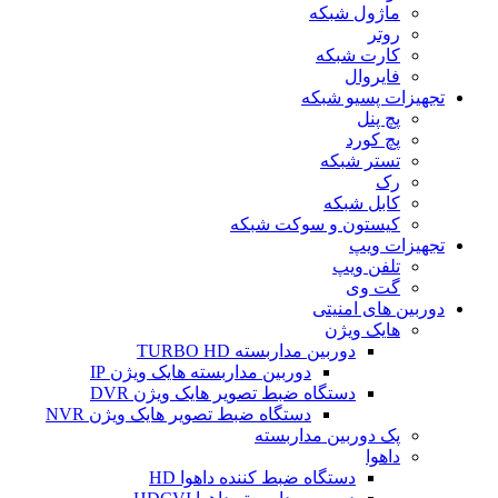
ماژول شبکه
روتر
کارت شبکه
فایروال
تجهیزات پسیو شبکه
پچ پنل
پچ کورد
تستر شبکه
رک
کابل شبکه
کیستون و سوکت شبکه
تجهیزات ویپ
تلفن ویپ
گت وی
دوربین های امنیتی
هایک ویژن
دوربین مداربسته TURBO HD
دوربین مداربسته هایک ویژن IP
دستگاه ضبط تصویر هایک ویژن DVR
دستگاه ضبط تصویر هایک ویژن NVR
پک دوربین مداربسته
داهوا
دستگاه ضبط کننده داهوا HD