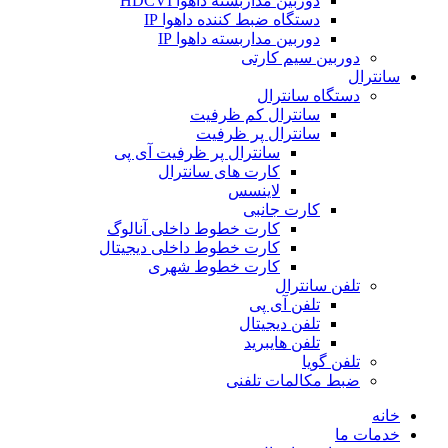
دوربین مداربسته داهوا HDCVI
دستگاه ضبط کننده داهوا IP
دوربین مداربسته داهوا IP
دوربین سیم کارتی
سانترال
دستگاه سانترال
سانترال کم ظرفیت
سانترال پر ظرفیت
سانترال پر ظرفیت آی پی
کارت های سانترال
لاینسس
کارت جانبی
کارت خطوط داخلی آنالوگ
کارت خطوط داخلی دیجیتال
کارت خطوط شهری
تلفن سانترال
تلفن آی پی
تلفن دیجیتال
تلفن هایبرید
تلفن گویا
ضبط مکالمات تلفنی
خانه
خدمات ما