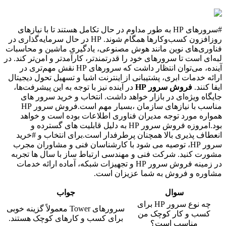
#سرورهای HP به طور مداوم در حال تکامل هستند تا با نیازهای
روزافزون کسب‌وکارها همگام شوند. HP در حال سرمایه‌گذاری در
فناوری‌های نوین مانند هوش مصنوعی، یادگیری ماشین و محاسبات
لبه‌ای است تا سرورهای خود را قدرتمندتر، کارآمدتر و امن‌تر کند. در
آینده، می‌توان انتظار داشت که سرورهای HP نقش مهم‌تری در
ارائه خدمات ابری، پشتیبانی از اینترنت اشیا و تسهیل تحول دیجیتال
ایفا کنند.
فروش سرور HP
در آینده نیز با توجه به این پیشرفت‌ها،
جایگاه ویژه‌ای در بازار خواهد داشت. انتخاب و خرید سرور های
مناسب با نیازهای سازمان ،بسیار مهم است.فروش سرور HP
همواره مورد توجه مدیران فناوری اطلاعات بوده است و خواهد
بود.امروزه فروش سرور HP به دلیل قابلیت های گسترده و
انعطاف پذیری بالا همچنان پرطرفدار است.برای انتخاب و #خرید
سرور HP، توصیه می شود با کارشناسان فنی و مشاوران مجرب
مشورت کنید. شرکت فنی و مهندسی ارتباط ساز با سال ها تجربه
در زمینه فروش سرور HP و تجهیزات شبکه، آماده ارائه خدمات
مشاوره و فروش به شما عزیزان است.
سوال
جواب
چه نوع سرور HP برای
سرورهای Tower معمولاً گزینه خوبی
کسب و کار کوچک من
برای کسب و کارهای کوچک هستند.
مناسب است؟