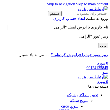
Skip to navigation
Skip to main content
جستجو
ورود به سایت
ایجاد حساب کاربری
نام کاربری یا آدرس ایمیل
*
الزامی
رمز عبور
*
الزامی
ورود
رمز عبور خود را فراموش کرده‌اید ؟
مرا به یاد بسپار
0
مورد
09124135845
منو
0
مورد
دسته‌ بندی‌ها
تجهیزات اکتیو شبکه
سویچ شبکه
سویچ cisco