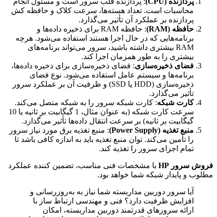
پردازنده (CPU)
: پردازنده قلب سرور است و مسئول انجام
محاسبات است. تعداد هسته‌ها، سرعت کلاک و حافظه کش
پردازنده بر عملکرد آن تأثیر می‌گذارد.
حافظه (RAM)
: حافظه RAM برای ذخیره داده‌ها و
برنامه‌هایی که در حال اجرا هستند استفاده می‌شود. هرچه
RAM بیشتری داشته باشید، سرور می‌تواند برنامه‌های
بیشتری را به طور همزمان اجرا کند.
فضای ذخیره‌سازی
: فضای ذخیره‌سازی برای ذخیره داده‌ها،
برنامه‌ها و سیستم عامل استفاده می‌شود. نوع فضای
ذخیره‌سازی (HDD یا SSD) و ظرفیت آن بر عملکرد سرور
تأثیر می‌گذارد.
کارت شبکه
: کارت شبکه سرور را به شبکه متصل می‌کند.
سرعت کارت شبکه (به عنوان مثال، 1 گیگابیت بر ثانیه یا 10
گیگابیت بر ثانیه) بر سرعت انتقال داده‌ها تأثیر می‌گذارد.
منبع تغذیه (Power Supply)
: منبع تغذیه برق مورد نیاز سرور
را تأمین می‌کند. توان منبع تغذیه باید به اندازه کافی باشد تا
تمام اجزای سرور را تغذیه کند.
فروش سرور HP
با مشخصات فنی مناسب، تضمین کننده عملکرد
مطلوب و پایدار شبکه شما خواهد بود.
آیا سرور دوربین مداربسته شما نیاز به به‌روزرسانی و
افزایش ظرفیت دارد؟ فنی و مهندسی ارتباط ساز با
ارائه سرورهای قدرتمند دوربین مداربسته، امکان