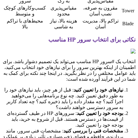
مقیاس‌پذیری
به رک
سرور
مقرون به صرفه،
مقیاس‌پذیری
کسب‌وکارهای کوچک
Tower
نصب آسان
محدود
و متوسط
تراکم بالا، مدیریت
هزینه بالا، نیاز
محیط‌های با تراکم
Blade
آسان
به شاسی
بالا
نکاتی برای انتخاب سرور HP مناسب
انتخاب یک #سرور HP مناسب می‌تواند یک تصمیم دشوار باشد. برای
اطمینان از اینکه بهترین سرور را برای نیازهای خود انتخاب می‌کنید،
باید عوامل مختلفی را در نظر بگیرید. در اینجا چند نکته برای کمک به
شما در این فرآیند آورده شده است:
نیازهای خود را تعیین کنید
: قبل از هر چیز، باید نیازهای خود را
به طور دقیق تعیین کنید. چه نوع برنامه‌هایی را می‌خواهید
اجرا کنید؟ چه مقدار داده را باید ذخیره کنید؟ چه تعداد کاربر
به سرور دسترسی خواهند داشت؟
بودجه خود را تعیین کنید
: سرورهای HP در طیف گسترده‌ای
از قیمت‌ها در دسترس هستند. قبل از شروع به خرید، باید
بودجه خود را تعیین کنید.
مشخصات فنی را بررسی کنید
: مشخصات فنی سرور، مانند
پردازنده، حافظه و فضای ذخیره‌سازی، تأثیر زیادی بر عملکرد