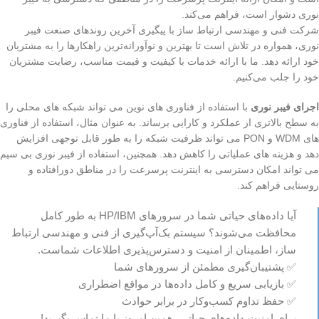
نوری دشوار است، فراهم می‌کند.
شرکت فنی و مهندسی ارتباط ساز با پیگیری آخرین روندهای صنعت فیبر
نوری، همواره در تلاش است تا بهترین و نوآورانه‌ترین راهکارها را به مشتریان
خود ارائه دهد. ما با ارائه خدمات با کیفیت و قیمت مناسب، رضایت مشتریان
خود را جلب می‌کنیم.
اجرای فیبر نوری
با استفاده از فناوری های نوین می تواند شبکه های محلی را
به سطح بالاتری از عملکرد و کارایی برساند. به عنوان مثال، استفاده از فناوری
های WDM و PON می تواند ظرفیت شبکه را به طور قابل توجهی افزایش
دهد و هزینه های عملیاتی را کاهش دهد. همچنین، استفاده از فیبر نوری بی سیم
می تواند امکان دسترسی به اینترنت پرسرعت را در مناطق دورافتاده و
روستایی فراهم کند.
آیا داده‌های حیاتی شما در سرورهای HP/IBM به طور کامل
محافظت می‌شوند؟ سیستم بک‌آپ‌گیری از فنی و مهندسی ارتباط
ساز، اطمینان از امنیت و دسترس‌پذیری اطلاعات شماست.
✅ پشتیبان‌گیری مطمئن از سرورهای شما
✅ بازیابی سریع و کامل داده‌ها در مواقع اضطراری
✅ حفظ تداوم کسب‌وکار در برابر حوادث
برای امنیت داده‌های حیاتی، همین امروز با ما تماس بگیرید!