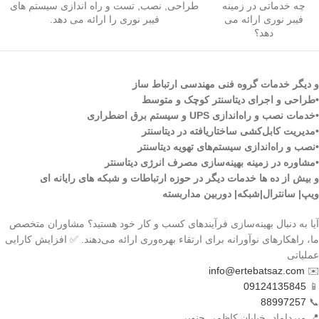
چه خدماتی در زمینه
طراحی, نصب, تست و راه اندازی سیستم های
فیبر نوری ارائه می
فیبر نوری را ارائه می دهد.
دهد؟
و دیگر خدمات گروه فنی مهندسی ارتباط ساز
•طراحی و اجرای دیتاسنتر کوچک و متوسط
•خدمات نصب و راه‌اندازی UPS و سیستم برق اضطراری
•مدیریت کابل‌کشی ساختاریافته در دیتاسنتر
•نصب و راه‌اندازی سیستم‌های تهویه دیتاسنتر
•مشاوره در زمینه بهینه‌سازی مصرف انرژی دیتاسنتر
و بیش از ده ها خدمات دیگر در حوزه ارتباطات و شبکه های رایانه ای
ویپ| سانترال|شبکه| دوربین مداربسته
آیا به دنبال بهینه‌سازی فرآیندهای کسب و کار خود هستید؟ مشاوران متخصص
ما، راهکارهای نوآورانه برای ارتقاء بهره‌وری ارائه می‌دهند. ✅ افزایش کارایی
عملیاتی
info@ertebatsaz.com
✉️
09124135845
📱
88997257
📞
📍 میرداماد ،خیابان کاظمی جنوبی