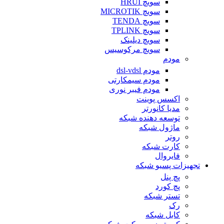
سویچ HRUI
سویچ MICROTIK
سویچ TENDA
سویچ TPLINK
سویچ دیلینک
سویچ مرکوسیس
مودم
مودم dsl-vdsl
مودم سیمکارتی
مودم فیبر نوری
اکسس پوینت
مدیا کانورتر
توسعه دهنده شبکه
ماژول شبکه
روتر
کارت شبکه
فایروال
تجهیزات پسیو شبکه
پچ پنل
پچ کورد
تستر شبکه
رک
کابل شبکه