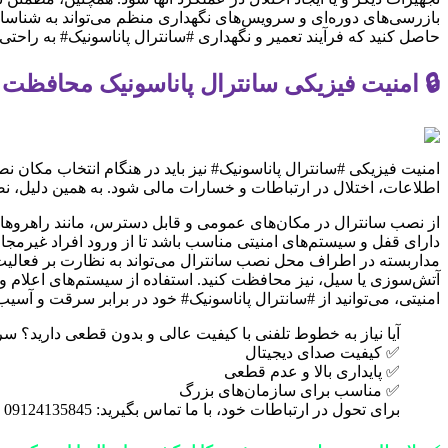
بازرسی‌های دوره‌ای و سرویس‌های نگهداری منظم می‌تواند به شناسایی
حاصل کنید که فرآیند تعمیر و نگهداری #سانترال پاناسونیک# به راحتی 
🔒 امنیت فیزیکی سانترال پاناسونیک محافظت
امنیت فیزیکی #سانترال پاناسونیک# نیز باید در هنگام انتخاب مکا
اطلاعات، اختلال در ارتباطات و خسارات مالی شود. به همین دلیل، 
از نصب سانترال در مکان‌های عمومی و قابل دسترس، مانند راهروها ی
دارای قفل و سیستم‌های امنیتی مناسب باشد تا از ورود افراد غیرمجاز
مداربسته در اطراف محل نصب سانترال می‌تواند به نظارت بر فعالیت‌ه
آتش‌سوزی یا سیل، نیز محافظت کنید. استفاده از سیستم‌های اعلام و 
امنیتی، می‌توانید از #سانترال پاناسونیک# خود در برابر سرقت و آس
آیا نیاز به خطوط تلفنی با کیفیت عالی و بدون قطعی دارید؟ سرویس ای وان (E1) از فنی و مهندسی ارتباط ساز، ارتباطی پایدار و شفاف را 
✅ کیفیت صدای دیجیتال
✅ پایداری بالا و عدم قطعی
✅ مناسب برای سازمان‌های بزرگ
برای تحول در ارتباطات خود، با ما تماس بگیرید: 09124135845