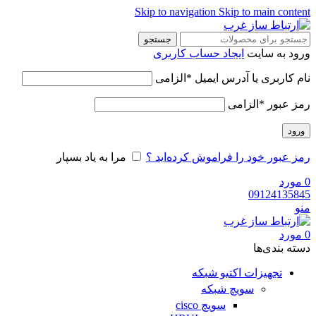
Skip to navigation
Skip to main content
جستجو
ورود به سایت
ایجاد حساب کاربری
نام کاربری یا آدرس ایمیل
*
الزامی
رمز عبور
*
الزامی
ورود
رمز عبور خود را فراموش کرده‌اید ؟
مرا به یاد بسپار
0
مورد
09124135845
منو
0
مورد
دسته‌ بندی‌ها
تجهیزات اکتیو شبکه
سویچ شبکه
سویچ cisco