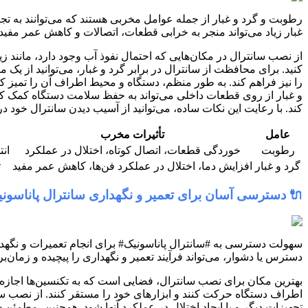
رطوبت و گرد و غبار از جمله عوامل مخربی هستند که می‌توانند به تج
غبار زیاد می‌تواند منجر به خرابی قطعات، اتصالات و کاهش عمر مفید
از نصب سانترال در مکان‌هایی که احتمال نفوذ آب وجود دارد، مانند ز
کنید. برای محافظت از سانترال در برابر گرد و غبار، می‌توانید از یک
را نیز فراهم کند. به طور منظم، دستگاه و محیط اطراف آن را تمیز کن
و غبار از روی قطعات داخلی می‌تواند به حفظ سلامت دستگاه کمک کند
کند. با رعایت این نکات ساده، می‌توانید از آسیب دیدن سانترال خود د
عامل
تأثیرات مخرب
رطوبت
خوردگی قطعات، اتصال کوتاه، اختلال در عملکرد
ان
گرد و غبار
افزایش دما، اختلال در عملکرد فن‌ها، کاهش عمر مفید
ت
🔌 دسترسی آسان برای تعمیر و نگهداری سانترال پاناسون
سهولت دسترسی به #سانترال پاناسونیک# برای انجام تعمیرات و نگهدا
دسترس یا دشوار، می‌تواند فرآیند تعمیر و نگهداری را پیچیده و زمان‌بر
بهترین مکان برای نصب سانترال، فضایی است که به تکنسین‌ها اجازه می
اطراف دستگاه حرکت کنند و ابزارهای خود را مستقر کنند. از نصب سانت
تجهیزات دیگر و یا ایجاد اختلال در عملکرد آنها شود. همچنین، مطمئن