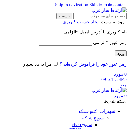
Skip to navigation
Skip to main content
جستجو
ورود به سایت
ایجاد حساب کاربری
نام کاربری یا آدرس ایمیل
*
الزامی
رمز عبور
*
الزامی
ورود
رمز عبور خود را فراموش کرده‌اید ؟
مرا به یاد بسپار
0
مورد
09124135845
منو
0
مورد
دسته‌ بندی‌ها
تجهیزات اکتیو شبکه
سویچ شبکه
سویچ cisco