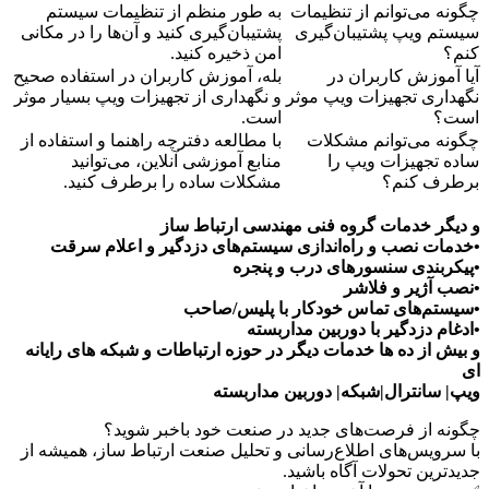
چگونه می‌توانم از تنظیمات
به طور منظم از تنظیمات سیستم
سیستم ویپ پشتیبان‌گیری
پشتیبان‌گیری کنید و آن‌ها را در مکانی
کنم؟
امن ذخیره کنید.
آیا آموزش کاربران در
بله، آموزش کاربران در استفاده صحیح
نگهداری تجهیزات ویپ موثر
و نگهداری از تجهیزات ویپ بسیار موثر
است؟
است.
چگونه می‌توانم مشکلات
با مطالعه دفترچه راهنما و استفاده از
ساده تجهیزات ویپ را
منابع آموزشی آنلاین، می‌توانید
برطرف کنم؟
مشکلات ساده را برطرف کنید.
و دیگر خدمات گروه فنی مهندسی ارتباط ساز
•خدمات نصب و راه‌اندازی سیستم‌های دزدگیر و اعلام سرقت
•پیکربندی سنسورهای درب و پنجره
•نصب آژیر و فلاشر
•سیستم‌های تماس خودکار با پلیس/صاحب
•ادغام دزدگیر با دوربین مداربسته
و بیش از ده ها خدمات دیگر در حوزه ارتباطات و شبکه های رایانه
ای
ویپ| سانترال|شبکه| دوربین مداربسته
چگونه از فرصت‌های جدید در صنعت خود باخبر شوید؟
با سرویس‌های اطلاع‌رسانی و تحلیل صنعت ارتباط ساز، همیشه از
جدیدترین تحولات آگاه باشید.