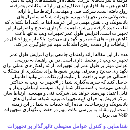
گرفته تا شرکت‌های بزرگ، استفاده از سیستم‌های ویپ به دلیل
کاهش هزینه‌ها، افزایش انعطاف‌پذیری و ارائه امکانات پیشرفته،
رواج یافته است. شرکت فنی و مهندسی ارتباط ساز با ارائه
محصولاتی نظیر تجهیزات ویپ، تجهیزات شبکه، سانترال‌های
پاناسونیک و… نقش مهمی در این عرصه ایفا می‌کند. اما نکته‌ای که
اغلب نادیده گرفته می‌شود، اهمیت نگهداری صحیح و اصولی از این
تجهیزات است. افزایش طول عمر تجهیزات ویپ نه تنها باعث
کاهش هزینه‌های #تعمیر و نگهداری می‌شود، بلکه از بروز اختلال در
ارتباطات و از دست رفتن اطلاعات مهم نیز جلوگیری می‌کند.
هدف از این مقاله ارائه راهنمای جامعی برای افزایش طول عمر
تجهیزات ویپ در محیط اداری است. در این راهنما، به بررسی
عوامل موثر بر طول عمر این تجهیزات، ارائه راهکارهای عملی برای
نگهداری صحیح و معرفی بهترین شیوه‌ها برای پیشگیری از مشکلات
احتمالی خواهیم پرداخت. با رعایت این نکات، می‌توانید اطمینان
حاصل کنید که سرمایه‌گذاری شما در #تجهیزات_ویپ به حداکثر
بازدهی می‌رسد و کسب‌وکار شما از یک سیستم ارتباطی پایدار و
قابل اعتماد بهره‌مند خواهد شد. شرکت فنی و مهندسی ارتباط ساز،
مرکز فروش و اجرای کلیه تجهیزات ویپ، شبکه، سانترال های
پاناسونیک و زیرساخت، آماده ارائه خدمات به شما در این زمینه
است. این مقاله به بررسی نکات مهم در حفظ و نگهداری #تجهیزات
VoIP می پردازد.
شناسایی و کنترل عوامل محیطی تاثیرگذار بر تجهیزات