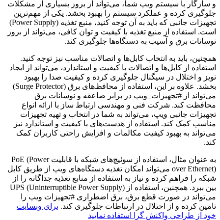
و سازگار با سیستم ویپ شما، می‌تواند از بروز بسیاری از مشکلات
جلوگیری کرده و عملکرد سیستم را بهبود بخشد. یکی از مهم‌ترین
تجهیزات جانبی که باید به آن توجه کنید، منبع تغذیه (Power Supply)
است. استفاده از منبع تغذیه با کیفیت و توان کافی، می‌تواند از بروز
نوسانات برق و آسیب به دستگاه‌ها جلوگیری کند.
همچنین، باید به انتخاب کابل‌ها و اتصالات مناسب نیز توجه کنید.
استفاده از کابل‌ها و اتصالات با کیفیت و استاندارد، می‌تواند از ایجاد
نویز و اختلال در سیگنال جلوگیری کرده و کیفیت صدا را بهبود
بخشد. علاوه بر این، استفاده از محافظ‌های برق (Surge Protector)
می‌تواند از #تجهیزات_ویپ در برابر صاعقه و نوسانات برق
محافظت کند. شرکت فنی و مهندسی ارتباط ساز با ارائه انواع
تجهیزات جانبی ویپ، می‌تواند به شما در انتخاب و تهیه تجهیزات
مناسب کمک کند. استفاده از هدست‌های با کیفیت و استاندارد نیز
می‌تواند به بهبود کیفیت مکالمات و افزایش راحتی کاربران کمک
کند.
به عنوان مثال، استفاده از سوئیچ‌های شبکه با قابلیت PoE (Power
over Ethernet) می‌تواند امکان تغذیه دستگاه‌های ویپ از طریق کابل
شبکه را فراهم کرده و نیاز به استفاده از منابع تغذیه جداگانه را از
بین ببرد. همچنین، استفاده از UPS (Uninterruptible Power Supply)
می‌تواند در صورت قطع برق، برق اضطراری #تجهیزات ویپ را
تامین کرده و از اختلال در ارتباطات جلوگیری کند.
برای وبسایت
خود از طراحی واکنش گرا استفاده نمایید