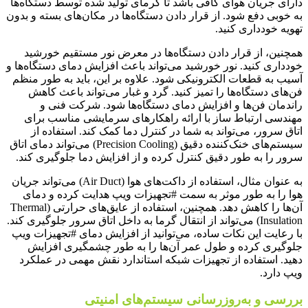
دارای جریان هوای کافی باشد تا گرمای تولید شده توسط دستگاه‌ها
به خوبی دفع شود. از قرار دادن دستگاه‌ها در مکان‌های بسته و بدون
تهویه خودداری کنید.
همچنین، از قرار دادن دستگاه‌ها در معرض نور مستقیم خورشید
خودداری کنید. نور خورشید می‌تواند باعث افزایش دمای دستگاه‌ها و
آسیب به قطعات الکترونیکی شود. علاوه بر این، باید به طور منظم
فن‌های دستگاه‌ها را تمیز کنید. گرد و غبار می‌تواند باعث کاهش
راندمان فن‌ها و افزایش دمای دستگاه‌ها شود. شرکت فنی و
مهندسی ارتباط ساز با ارائه راهکارهای سرمایشی مناسب برای
اتاق سرور، می‌تواند به شما در کنترل دما کمک کند. استفاده از
سیستم‌های خنک‌کننده دقیق (Precision Cooling) می‌تواند دمای اتاق
سرور را به طور دقیق کنترل کرده و از افزایش دما جلوگیری کند.
به عنوان مثال، استفاده از داکت‌های هوا (Air Duct) می‌تواند جریان
هوا را به طور موثر به سمت #تجهیزات ویپ هدایت کرده و دمای
آن‌ها را کاهش دهد. همچنین، استفاده از عایق‌های حرارتی (Thermal
Insulation) می‌تواند از انتقال گرما به داخل اتاق سرور جلوگیری کند.
با رعایت این نکات ساده، می‌توانید از افزایش دمای #تجهیزات ویپ
جلوگیری کرده و طول عمر آن‌ها را به طور چشمگیری افزایش
دهید. استفاده از تجهیزات شبکه استاندارد نقش مهمی در عملکرد
ویپ دارد.
بررسی و به‌روزرسانی سیستم‌های امنیتی