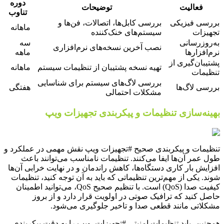
دوره
فعالیت
توضیحات
تناوب
بررسی فیزیکی
بررسی کابل‌ها، اتصالات، فن‌ها و
ماهانه
تجهیزات
سیستم‌های خنک‌کننده
به‌روزرسانی
سه
نصب آخرین نسخه‌های نرم‌افزاری
نرم‌افزارها
ماهه
پشتیبان‌گیری از
تهیه نسخه پشتیبان از تنظیمات سیستم
ماهانه
تنظیمات
بررسی لاگ‌های سیستم برای شناسایی
بررسی لاگ‌ها
هفتگی
مشکلات احتمالی
بهینه‌سازی تنظیمات و پیکربندی تجهیزات ویپ
تنظیمات و پیکربندی صحیح #تجهیزات ویپ نقش مهمی در عملکرد و
طول عمر آن‌ها ایفا می‌کنند. تنظیمات نامناسب می‌توانند باعث
افزایش بار کاری دستگاه‌ها، کاهش راندمان و در نهایت خرابی آن‌ها
شوند. یکی از مهم‌ترین تنظیماتی که باید به آن توجه کنید، تنظیمات
کیفیت صدا (QoS) است. با تنظیم صحیح QoS، می‌توانید اطمینان
حاصل کنید که ترافیک صوتی در اولویت قرار دارد و از بروز
مشکلاتی مانند قطعی صدا و تاخیر جلوگیری می‌شود.
همچنین، باید تنظیمات امنیتی #تجهیزات_ویپ را به دقت پیکربندی