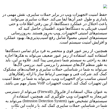
حفظ امنیت #تجهیزات ویپ در برابر حملات سایبری، نقش مهمی در
پایداری و طول عمر آن‌ها ایفا می‌کند. حملات سایبری می‌توانند
باعث اختلال در عملکرد دستگاه‌ها، از بین رفتن اطلاعات و حتی
آسیب فیزیکی به دستگاه‌ها شوند. اطمینان حاصل کنید که
سیستم‌های امنیتی #تجهیزات_ویپ به‌روز هستند. به‌روزرسانی
سیستم‌های امنیتی معمولاً شامل رفع آسیب‌پذیری‌ها، بهبود عملکرد
و افزایش امنیت سیستم است.
همچنین، از رمز عبور قوی و منحصر به فرد برای تمامی دستگاه‌ها
استفاده کنید. استفاده از رمز عبور ضعیف می‌تواند به هکرها اجازه
دهد به راحتی به سیستم شما دسترسی پیدا کنند. علاوه بر این، باید
به طور منظم لاگ‌های سیستم را بررسی کنید. بررسی لاگ‌ها
می‌تواند به شما در شناسایی حملات سایبری و فعالیت‌های مشکوک
کمک کند. شرکت فنی و مهندسی ارتباط ساز با ارائه راهکارهای
امنیتی مناسب برای #تجهیزات ویپ، می‌تواند به شما در حفظ امنیت
این تجهیزات کمک کند. امنیت #تجهیزات VoIP بسیار مهم می باشد.
به عنوان مثال، استفاده از فایروال (Firewall) می‌تواند از دسترسی
غیرمجاز به #تجهیزات ویپ جلوگیری کند. همچنین، استفاده از
سیستم‌های تشخیص نفوذ (Intrusion Detection System) می‌تواند به
شما در شناسایی حملات سایبری کمک کند. با رعایت این نکات