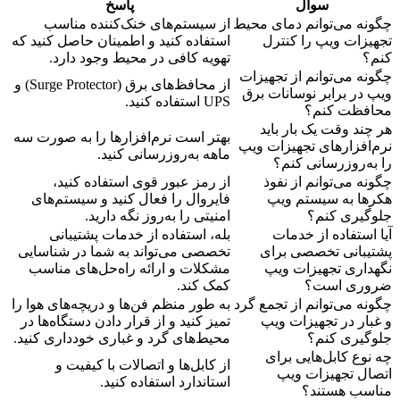
سوال
پاسخ
چگونه می‌توانم دمای محیط
از سیستم‌های خنک‌کننده مناسب
تجهیزات ویپ را کنترل
استفاده کنید و اطمینان حاصل کنید که
کنم؟
تهویه کافی در محیط وجود دارد.
چگونه می‌توانم از تجهیزات
از محافظ‌های برق (Surge Protector) و
ویپ در برابر نوسانات برق
UPS استفاده کنید.
محافظت کنم؟
هر چند وقت یک بار باید
بهتر است نرم‌افزارها را به صورت سه
نرم‌افزارهای تجهیزات ویپ
ماهه به‌روزرسانی کنید.
را به‌روزرسانی کنم؟
چگونه می‌توانم از نفوذ
از رمز عبور قوی استفاده کنید،
هکرها به سیستم ویپ
فایروال را فعال کنید و سیستم‌های
جلوگیری کنم؟
امنیتی را به‌روز نگه دارید.
آیا استفاده از خدمات
بله، استفاده از خدمات پشتیبانی
پشتیبانی تخصصی برای
تخصصی می‌تواند به شما در شناسایی
نگهداری تجهیزات ویپ
مشکلات و ارائه راه‌حل‌های مناسب
ضروری است؟
کمک کند.
چگونه می‌توانم از تجمع گرد
به طور منظم فن‌ها و دریچه‌های هوا را
و غبار در تجهیزات ویپ
تمیز کنید و از قرار دادن دستگاه‌ها در
جلوگیری کنم؟
محیط‌های گرد و غباری خودداری کنید.
چه نوع کابل‌هایی برای
از کابل‌ها و اتصالات با کیفیت و
اتصال تجهیزات ویپ
استاندارد استفاده کنید.
مناسب هستند؟