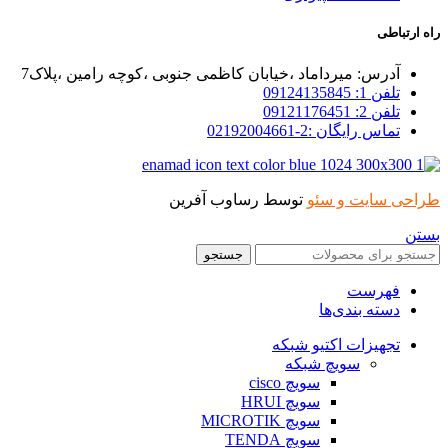
راه ارتباطی
آدرس: میرداماد ،خیابان کاظمی جنوبی ،کوچه رامین ،پلاک7
تلفن 1: 09124135845
تلفن 2: 09121176451
تماس رایگان :2-02192004661
طراحی سایت و سئو
توسط رساوب آفرین
بستن
جستجو
فهرست
دسته بندی‌ها
تجهیزات اکتیو شبکه
سویچ شبکه
سویچ cisco
سویچ HRUI
سویچ MICROTIK
سویچ TENDA