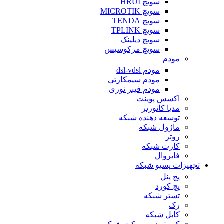
سویچ HRUI
سویچ MICROTIK
سویچ TENDA
سویچ TPLINK
سویچ دیلینک
سویچ مرکوسیس
مودم
مودم dsl-vdsl
مودم سیمکارتی
مودم فیبر نوری
اکسس پوینت
مدیا کانورتر
توسعه دهنده شبکه
ماژول شبکه
روتر
کارت شبکه
فایروال
تجهیزات پسیو شبکه
پچ پنل
پچ کورد
تستر شبکه
رک
کابل شبکه