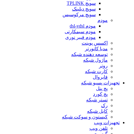
سویچ TPLINK
سویچ دیلینک
سویچ مرکوسیس
مودم
مودم dsl-vdsl
مودم سیمکارتی
مودم فیبر نوری
اکسس پوینت
مدیا کانورتر
توسعه دهنده شبکه
ماژول شبکه
روتر
کارت شبکه
فایروال
تجهیزات پسیو شبکه
پچ پنل
پچ کورد
تستر شبکه
رک
کابل شبکه
کیستون و سوکت شبکه
تجهیزات ویپ
تلفن ویپ
گت وی