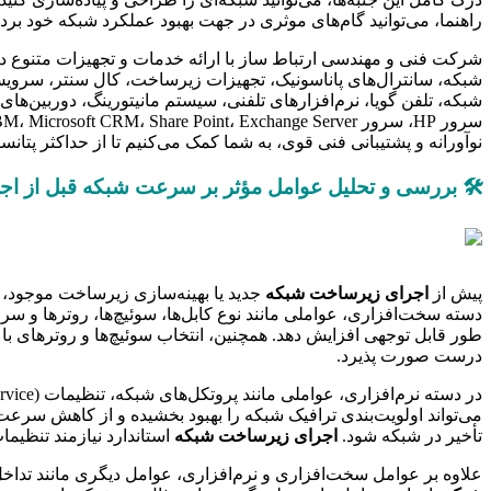
راهنما، می‌توانید گام‌های موثری در جهت بهبود عملکرد شبکه خود بردا
شرکت فنی و مهندسی ارتباط ساز با ارائه خدمات و تجهیزات متنوع در 
شبکه، تلفن گویا، نرم‌افزارهای تلفنی، سیستم مانیتورینگ، دوربین‌ها
سرور HP، سرور IBM، Microsoft CRM، Share Point، Exchange Server، رک‌های دیواری و رک‌های ایستاده، همه در اختیار شما هستند تا یک
نوآورانه و پشتیبانی فنی قوی، به شما کمک می‌کنیم تا از حداکثر پتانس
🛠️ بررسی و تحلیل عوامل مؤثر بر سرعت شبکه قبل از ا
پیش از
اجرای زیرساخت شبکه
جدید یا بهینه‌سازی زیرساخت موجود،
طور قابل توجهی افزایش دهد. همچنین، انتخاب سوئیچ‌ها و روترهای با ک
درست صورت پذیرد.
می‌تواند اولویت‌بندی ترافیک شبکه را بهبود بخشیده و از کاهش سرعت 
تأخیر در شبکه شود.
اجرای زیرساخت شبکه
استاندارد نیازمند تنظیما
علاوه بر عوامل سخت‌افزاری و نرم‌افزاری، عوامل دیگری مانند تداخل 