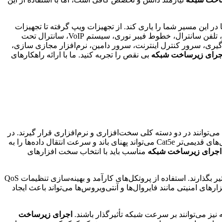
ر این مسیر شما را یاری کند. از تجهیزات ویپ گرفته تا تجهیزات
شبکه، سانترال‌های پاناسونیک، تجهیزات زیرساخت، کال سنتر، سرویس سیپ ترانک، سرویس ای وان، سرویس صندوق صوتی، فکس سرور، تلفن سانترال، خطوط فیبر نوری، سیستم VoIP، سانترال تحت
 گیری، سرور کنترل اینترنت، سرور دامین، نرم‌افزار مجازی سازی،
جرای زیرساخت شبکه
بی نقص را تجربه کنید. ما با ارائه راهکارهای
انند در دو دسته کلی سخت‌افزاری و نرم‌افزاری قرار گیرند. در
دسته سخت‌افزاری، عواملی مانند نوع کابل‌ها، سوئیچ‌ها، روترها و سرورها نقش اساسی دارند. استفاده از کابل‌های Cat6a یا Cat7 به جای کابل‌های قدیمی‌تر Cat5e می‌تواند پهنای باند و سرعت انتقال داده‌ها را به
اجرای زیرساخت شبکه
مناسب باید با انتخاب سخت افزارهای
در دسته نرم‌افزاری، عواملی مانند پروتکل‌های شبکه، تنظیمات QoS (Quality of Service) و نرم‌افزارهای امنیتی می‌توانند بر سرعت شبکه تأثیر بگذارند. استفاده از پروتکل‌های کارآمد و بهینه‌سازی تنظیمات QoS
ی امنیتی مانند فایروال‌ها و آنتی‌ویروس‌ها می‌تواند باعث ایجاد
نیز می‌توانند بر سرعت شبکه تأثیرگذار باشند.
اجرای زیرساخت