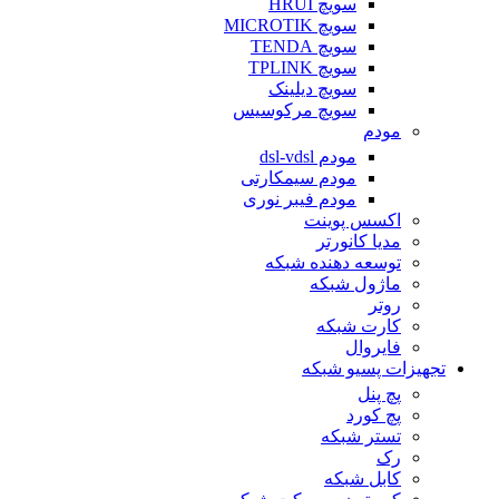
سویچ HRUI
سویچ MICROTIK
سویچ TENDA
سویچ TPLINK
سویچ دیلینک
سویچ مرکوسیس
مودم
مودم dsl-vdsl
مودم سیمکارتی
مودم فیبر نوری
اکسس پوینت
مدیا کانورتر
توسعه دهنده شبکه
ماژول شبکه
روتر
کارت شبکه
فایروال
تجهیزات پسیو شبکه
پچ پنل
پچ کورد
تستر شبکه
رک
کابل شبکه