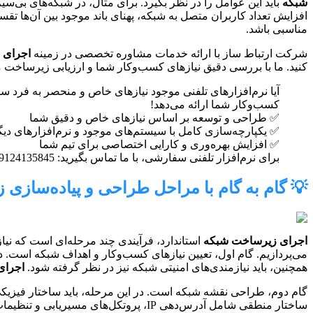
شبکه
باید این عوامل را در نظر بگیرد. برای مثال، در شبکه‌های بی‌س
افزایش تعداد کاربران متصل به شبکه، پهنای باند موجود بین آن‌ها تق
مناسبی باشد.
شرکت ارتباط ساز با ارائه خدمات مشاوره تخصصی در زمینه
اجرای 
کنید. ما با بررسی دقیق نیازهای کسب‌وکار شما و ارزیابی زیرساخت م
آیا نرم‌افزارهای تلفنی موجود نیازهای خاص و منحصر به فرد س
کسب‌وکار شما ارائه می‌دهد!
✅ طراحی و توسعه بر اساس نیازهای خاص و دقیق شما
✅ یکپارچه‌سازی کامل با سیستم‌های موجود و نرم‌افزارهای دیگ
✅ افزایش بهره‌وری و کارایی اختصاصی برای تیم شما
برای نرم‌افزار تلفنی سفارشی، با ما تماس بگیرید: 09124135845
💡 گام به گام با مراحل طراحی و پیاده‌ساز
اجرای زیرساخت شبکه
استاندارد، فرآیندی چند مرحله‌ای است که نی
می‌پردازیم. گام اول، تعیین نیازهای کسب‌وکار و اهداف شبکه است. 
همچنین، باید نیازمندی‌های امنیتی شبکه نیز در نظر گرفته شود.
اجرای
گام دوم، طراحی نقشه شبکه است. در این مرحله، باید ساختار فیزی
ساختار منطقی شامل آدرس‌دهی IP، پروتکل‌های مسیریابی و تنظیمات امنیتی است.