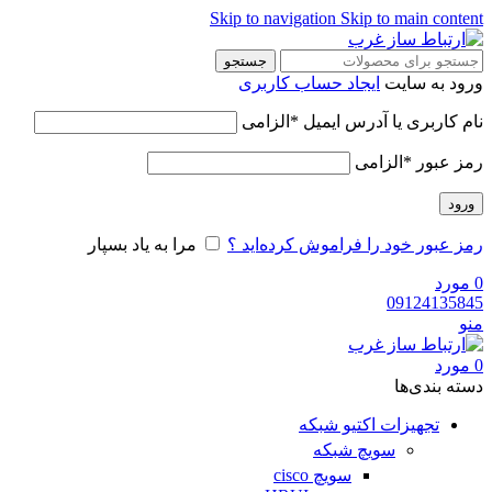
Skip to navigation
Skip to main content
جستجو
ورود به سایت
ایجاد حساب کاربری
نام کاربری یا آدرس ایمیل
*
الزامی
رمز عبور
*
الزامی
ورود
رمز عبور خود را فراموش کرده‌اید ؟
مرا به یاد بسپار
0
مورد
09124135845
منو
0
مورد
دسته‌ بندی‌ها
تجهیزات اکتیو شبکه
سویچ شبکه
سویچ cisco